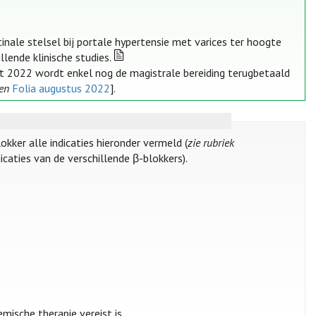
nale stelsel bij portale hypertensie met varices ter hoogte
llende klinische studies.
rt 2022 wordt enkel nog de magistrale bereiding terugbetaald
en
Folia augustus 2022
].
ker alle indicaties hieronder vermeld (
zie rubriek
caties van de verschillende β-blokkers).
ische therapie vereist is.