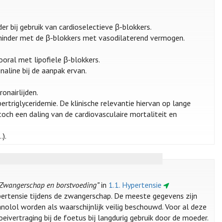
bij gebruik van cardioselectieve β-blokkers.
minder met de β-blokkers met vasodilaterend vermogen.
vooral met lipofiele β-blokkers.
naline bij de aanpak ervan.
onairlijden.
triglyceridemie. De klinische relevantie hiervan op lange
toch een daling van de cardiovasculaire mortaliteit en
…).
 “Zwangerschap en borstvoeding”
in
1.1. Hypertensie
pertensie tijdens de zwangerschap. De meeste gegevens zijn
nolol worden als waarschijnlijk veilig beschouwd. Voor al deze
ivertraging bij de foetus bij langdurig gebruik door de moeder.