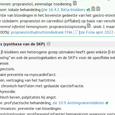
mvrees
: propranolol, eenmalige toediening.
coom
: lokale behandeling (
zie 16.4.2. Bèta-blokkers
).
ntie van bloedingen in het bovenste gedeelte van het gastro-intesti
 slokdarm: propranolol en carvedilol (offlabel) op basis van verschi
ererend infantiel hemangioom
: propranololoplossing
: sinds 1 maa
100%):
propranololhydrochloridedrank FNA
[
zie Folia april 2022
es (synthese van de SKP)
 β-blokkers een heterogene groep uitmaken heeft geen enkele β-blok
aling”
en ook de posologiekaders en de SKP’s voor de specifieke indi
ensie.
pectoris.
aire preventie na myocardinfarct.
ën, vertraging van het hartritme.
l chronisch hartfalen met gedaalde ejectiefractie.
hyreoïdie.
hisch beven, palpitaties bij angst.
ne: profylactische behandeling,
zie 10.9. Antimigrainemiddelen
rmvarices: preventie van bloedingen.
nololoplossing: prolifererend infantiel hemangioom waarvoor system