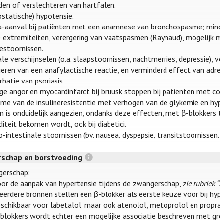
den of verslechteren van hartfalen.
ostatische) hypotensie.
-aanval bij patiënten met een anamnese van bronchospasme; minder 
 extremiteiten, verergering van vaatspasmen (Raynaud), mogelijk 
iestoornissen.
le verschijnselen (o.a. slaapstoornissen, nachtmerries, depressie), 
geren van een anafylactische reactie, en verminderd effect van adre
batie van psoriasis.
ige angor en myocardinfarct bij bruusk stoppen bij patiënten met cor
me van de insulineresistentie met verhogen van de glykemie en hyper
jn is onduidelijk aangezien, ondanks deze effecten, met β-blokkers 
iteit bekomen wordt, ook bij diabetici.
-intestinale stoornissen (bv. nausea, dyspepsie, transitstoornissen
schap en borstvoeding
erschap:
oor de aanpak van hypertensie tijdens de zwangerschap,
zie rubriek
eerdere bronnen stellen een β-blokker als eerste keuze voor bij hy
eschikbaar voor labetalol, maar ook atenolol, metoprolol en propra
blokkers wordt echter een mogelijke associatie beschreven met groe