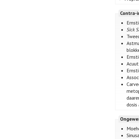
Contra-i
Ernst
Sick 
Tweed
Astma
blokke
Ernst
Acuut
Ernsti
Assoc
Carved
metopr
daaren
dosis 
Ongewen
Moehe
Sinus