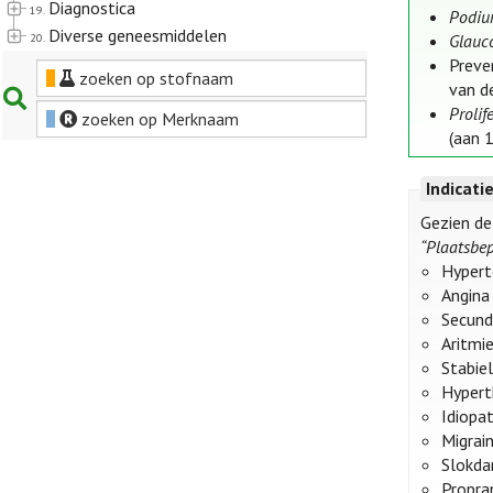
Diagnostica
19.
Podiu
Diverse geneesmiddelen
20.
Glau
Preve
zoeken op stofnaam
van de
Prolif
zoeken op Merknaam
(aan 
Indicati
Gezien de
“Plaatsbep
Hypert
Angina 
Secund
Aritmie
Stabie
Hypert
Idiopat
Migrai
Slokda
Propra