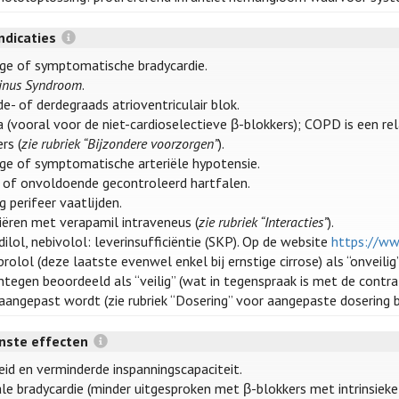
ndicaties
ige of symptomatische bradycardie.
Sinus Syndroom
.
e- of derdegraads atrioventriculair blok.
 (vooral voor de niet-cardioselectieve β-blokkers); COPD is een rel
rs (
zie rubriek “Bijzondere voorzorgen”
).
ige of symptomatische arteriële hypotensie.
 of onvoldoende gecontroleerd hartfalen.
g perifeer vaatlijden.
iëren met verapamil intraveneus (
zie rubriek “Interacties”
).
ilol, nebivolol: leverinsufficiëntie (SKP). Op de website
https://ww
olol (deze laatste evenwel enkel bij ernstige cirrose) als “onveilig
tegen beoordeeld als “veilig” (wat in tegenspraak is met de contra-
aangepast wordt (zie rubriek “Dosering” voor aangepaste dosering bij
ste effecten
id en verminderde inspanningscapaciteit.
ale bradycardie (minder uitgesproken met β-blokkers met intrinsieke 