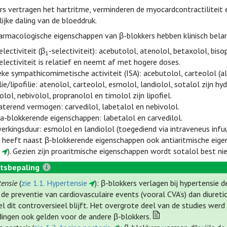
s vertragen het hartritme, verminderen de myocardcontractiliteit
lijke daling van de bloeddruk.
rmacologische eigenschappen van β-blokkers hebben klinisch belan
electiviteit (β
-selectiviteit): acebutolol, atenolol, betaxolol, biso
1
electiviteit is relatief en neemt af met hogere doses.
ieke sympathicomimetische activiteit (ISA): acebutolol, carteolol (a
ie/lipofilie: atenolol, carteolol, esmolol, landiolol, sotalol zijn hy
lol, nebivolol, propranolol en timolol zijn lipofiel.
aterend vermogen: carvedilol, labetalol en nebivolol.
a-blokkerende eigenschappen: labetalol en carvedilol.
erkingsduur: esmolol en landiolol (toegediend via intraveneus infuu
 heeft naast β-blokkerende eigenschappen ook antiaritmische eigen
l
). Gezien zijn proaritmische eigenschappen wordt sotalol best niet
tsbepaling
tensie
(
zie 1.1. Hypertensie
): β-blokkers verlagen bij hypertensie d
n de preventie van cardiovasculaire events (vooral CVA’s) dan diuret
l dit controversieel blijft. Het overgrote deel van de studies wer
dingen ook gelden voor de andere β-blokkers.