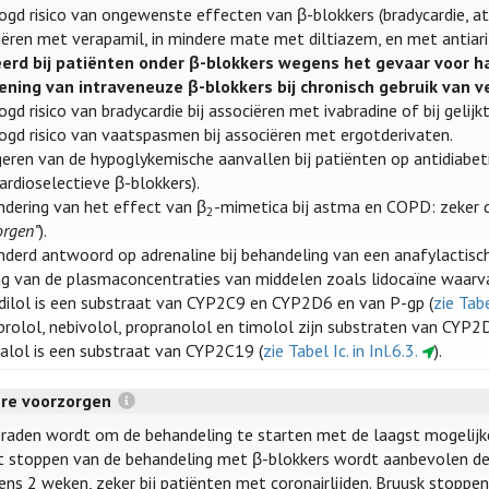
ogd risico van ongewenste effecten van β-blokkers (bradycardie, atr
iëren met verapamil, in mindere mate met diltiazem, en met antiar
eerd bij patiënten onder β-blokkers wegens het gevaar voor har
ening van intraveneuze β-blokkers bij chronisch gebruik van v
gd risico van bradycardie bij associëren met ivabradine of bij gelij
ogd risico van vaatspasmen bij associëren met ergotderivaten.
geren van de hypoglykemische aanvallen bij patiënten op antidiab
ardioselectieve β-blokkers).
ndering van het effect van β
-mimetica bij astma en COPD: zeker d
2
orgen”
).
nderd antwoord op adrenaline bij behandeling van een anafylactisch
ing van de plasmaconcentraties van middelen zoals lidocaïne waarvan
dilol is een substraat van CYP2C9 en CYP2D6 en van P-gp (
zie Tabe
rolol, nebivolol, propranolol en timolol zijn substraten van CYP2
alol is een substraat van CYP2C19 (
zie Tabel Ic. in Inl.6.3.
).
ere voorzorgen
raden wordt om de behandeling te starten met de laagst mogelijke
et stoppen van de behandeling met β-blokkers wordt aanbevolen de
ns 2 weken, zeker bij patiënten met coronairlijden. Bruusk stoppen 