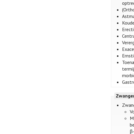
optre
(Orth
Astma
Koude
Erect
Centra
Verer
Exacer
Ernst
Toena
termi
morbid
Gastro
Zwanger
Zwang
V
M
b
β-