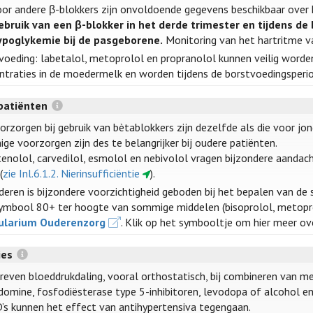
oor andere β-blokkers zijn onvoldoende gegevens beschikbaar over 
ebruik van een β-blokker in het derde trimester en tijdens de 
ypoglykemie bij de pasgeborene.
Monitoring van het hartritme va
voeding: labetalol, metoprolol en propranolol kunnen veilig worden
ntraties in de moedermelk en worden tijdens de borstvoedingsperi
patiënten
orzorgen bij gebruik van bètablokkers zijn dezelfde als die voor jon
ge voorzorgen zijn des te belangrijker bij oudere patiënten.
enolol, carvedilol, esmolol en nebivolol vragen bijzondere aandacht 
(
zie Inl.6.1.2. Nierinsufficiëntie
).
uderen is bijzondere voorzichtigheid geboden bij het bepalen van de 
ymbool 80+ ter hoogte van sommige middelen (bisoprolol, metopr
ularium Ouderenzorg
. Klik op het symbooltje om hier meer ov
ies
reven bloeddrukdaling, vooral orthostatisch, bij combineren van mee
domine, fosfodiësterase type 5-inhibitoren, levodopa of alcohol en
’s kunnen het effect van antihypertensiva tegengaan.