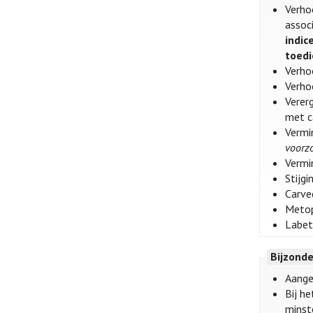
Verho
assoc
indic
toedi
Verhoo
Verho
Verer
met c
Vermi
voorz
Vermi
Stijg
Carve
Metop
Labet
Bijzond
Aange
Bij h
minste