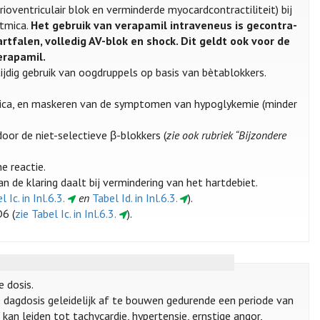
ioventriculair blok en verminderde myocardcontractiliteit) bij
itmica.
Het gebruik van verapamil intraveneus is gecontra-
tfalen, volledig AV-blok en shock. Dit geldt ook voor de
erapamil.
ktijdig gebruik van oogdruppels op basis van bètablokkers.
etica, en maskeren van de symptomen van hypoglykemie (minder
oor de niet-selectieve β-blokkers (
zie ook rubriek “Bijzondere
e reactie.
 de klaring daalt bij vermindering van het hartdebiet.
l Ic. in Inl.6.3.
en
Tabel Id. in Inl.6.3.
).
D6 (
zie Tabel Ic. in Inl.6.3.
).
 dosis.
 dagdosis geleidelijk af te bouwen gedurende een periode van
kan leiden tot tachycardie, hypertensie, ernstige angor,