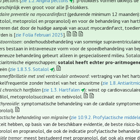
 pectoris
(
zie 1.2. Angina pectoris
): β-blokkers vormen dikwijls de
rschijnlijk even groot voor alle β-blokkers.
aire preventie na myocardinfarct
(gedurende minimum 12 maanden): 
tolol, metoprolol en propranolol) en voor de behandeling van hart
reren dat door de huidige aanpak van acuut myocardinfarct, toedieni
den is [
zie Folia februari 2025
].
stoornissen
: onderhoudsbehandeling van sommige supraventriculaire 
ers bestaan in intraveneuze vorm voor de spoedbehandeling van bepa
veneuze behandeling gebeurt alleen in gespecialiseerd milieu. Sotalo
ntiaritmische eigenschappen;
sotalol heeft echter pro-aritmoge
eën (
zie 1.8.3.5. Sotalol
).
merfibrillatie met snel ventriculair antwoord
: vertraging van het har
ikelfrequentie zonder herstel van het sinusritme (
zie 1.8. Antiaritmi
l chronisch hartfalen
(
zie 1.3. Hartfalen
): winst op cardiovasculai
dilol, metoprololsuccinaat en nebivolol.
thyreoïdie
: symptomatische behandeling van de cardiale symptomen t
rolol).
actische behandeling van migraine
(
zie 10.9.2. Profylactische middel
teit hebben, op basis van de beschikbare evidentie, de beste risico-
rolol en propranolol, die ook de indicatie profylactische behandeli
iële tremor
: meest bestudeerd met propranolol, dat ook als enige de