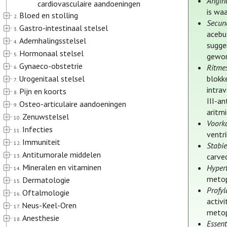
Angina
cardiovasculaire aandoeningen
is waa
Bloed en stolling
2.
Secund
Gastro-intestinaal stelsel
3.
acebu
Ademhalingsstelsel
4.
sugge
Hormonaal stelsel
5.
gewor
Gynaeco-obstetrie
Ritme
6.
Urogenitaal stelsel
blokk
7.
intra
Pijn en koorts
8.
III-a
Osteo-articulaire aandoeningen
9.
aritmi
Zenuwstelsel
10.
Voorka
Infecties
11.
ventr
Immuniteit
12.
Stabie
Antitumorale middelen
carve
13.
Mineralen en vitaminen
Hyper
14.
metop
Dermatologie
15.
Profyl
Oftalmologie
16.
activi
Neus-Keel-Oren
17.
metop
Anesthesie
18.
Essent