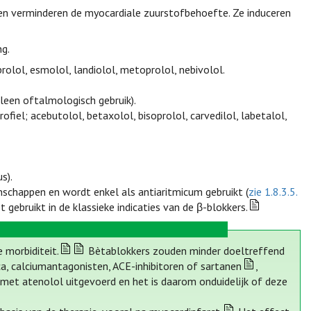
 en verminderen de myocardiale zuurstofbehoefte. Ze induceren
g.
prolol, esmolol, landiolol, metoprolol, nebivolol.
lleen oftalmologisch gebruik).
drofiel; acebutolol, betaxolol, bisoprolol, carvedilol, labetalol,
s).
schappen en wordt enkel als antiaritmicum gebruikt (
zie 1.8.3.5.
 gebruikt in de klassieke indicaties van de β-blokkers.
e morbiditeit.
Bètablokkers zouden minder doeltreffend
ica, calciumantagonisten, ACE-inhibitoren of sartanen
,
d met atenolol uitgevoerd en het is daarom onduidelijk of deze