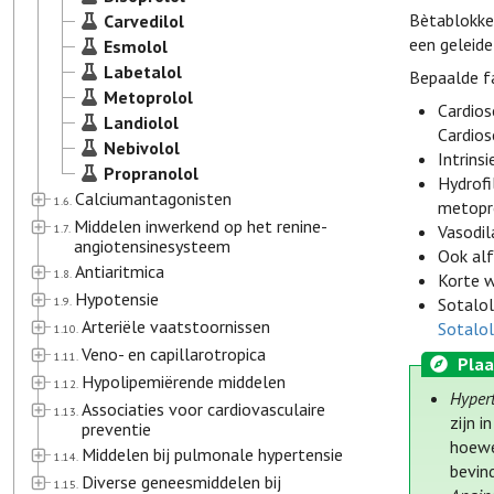
Bètablokker
Carvedilol
een geleide
Esmolol
Labetalol
Bepaalde fa
Metoprolol
Cardios
Landiolol
Cardios
Nebivolol
Intrins
Propranolol
Hydrofil
Calciumantagonisten
1.6.
metopro
Middelen inwerkend op het renine-
1.7.
Vasodil
angiotensinesysteem
Ook alf
Antiaritmica
1.8.
Korte w
Hypotensie
1.9.
Sotalol
Arteriële vaatstoornissen
Sotalo
1.10.
Veno- en capillarotropica
1.11.
Plaa
Hypolipemiërende middelen
1.12.
Hyper
Associaties voor cardiovasculaire
1.13.
zijn i
preventie
hoewe
Middelen bij pulmonale hypertensie
1.14.
bevin
Diverse geneesmiddelen bij
1.15.