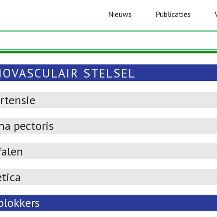
Nieuws
Publicaties
IOVASCULAIR STELSEL
rtensie
na pectoris
falen
etica
blokkers