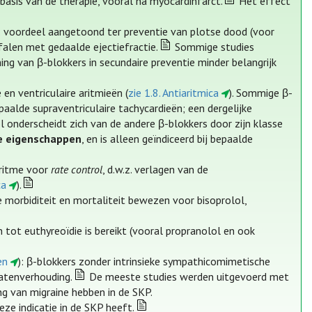
 basis van de therapie, vooral na myocardinfarct.
Het effect
voordeel aangetoond ter preventie van plotse dood (voor
falen met gedaalde ejectiefractie.
Sommige studies
ng van β-blokkers in secundaire preventie minder belangrijk
en ventriculaire aritmieën (
zie 1.8. Antiaritmica
). Sommige β-
alde supraventriculaire tachycardieën; een dergelijke
l onderscheidt zich van de andere β-blokkers door zijn klasse
ne eigenschappen
, en is alleen geïndiceerd bij bepaalde
tritme voor
rate control
, d.w.z. verlagen van de
ca
).
re morbiditeit en mortaliteit bewezen voor bisoprolol,
ot euthyreoïdie is bereikt (vooral propranolol en ook
en
): β-blokkers zonder intrinsieke sympathicomimetische
batenverhouding.
De meeste studies werden uitgevoerd met
ng van migraine hebben in de SKP.
ze indicatie in de SKP heeft.