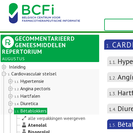
GECOMMENTARIEERD
CARD
GENEESMIDDELEN
1.
REPERTORIUM
AUGUSTUS
Hype
1.1.
Inleiding
Cardiovasculair stelsel
1.
Angi
1.2.
Hypertensie
1.1.
Angina pectoris
1.2.
Hart
1.3.
Hartfalen
1.3.
Diuretica
1.4.
Diur
1.4.
Bètablokkers
1.5.
alle verpakkingen weergeven
Bèta
Atenolol
1.5.
Bisoprolol