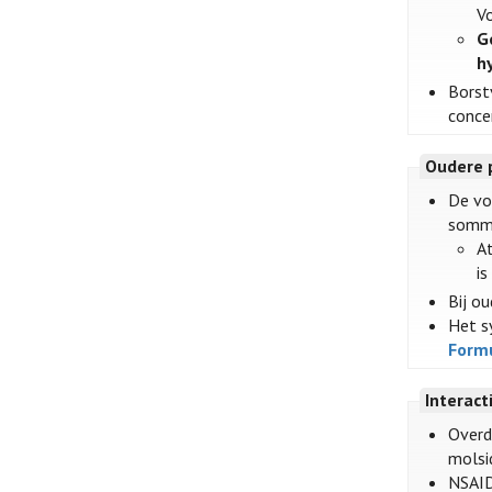
V
G
h
Borst
conce
Oudere 
De vo
sommi
At
is 
Bij o
Het s
Form
Interact
Overd
molsi
NSAID