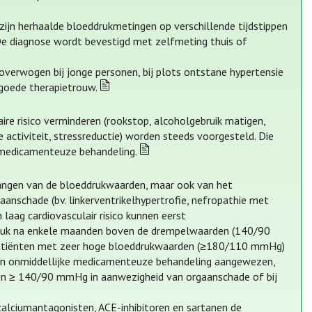
ijn herhaalde bloeddrukmetingen op verschillende tijdstippen
De diagnose wordt bevestigd met zelfmeting thuis of
overwogen bij jonge personen, bij plots ontstane hypertensie
 goede therapietrouw.
aire risico verminderen (rookstop, alcoholgebruik matigen,
 activiteit, stressreductie) worden steeds voorgesteld. Die
 medicamenteuze behandeling.
hangen van de bloeddrukwaarden, maar ook van het
aanschade (bv. linkerventrikelhypertrofie, nefropathie met
n laag cardiovasculair risico kunnen eerst
druk na enkele maanden boven de drempelwaarden (140/90
 patiënten met zeer hoge bloeddrukwaarden (≥180/110 mmHg)
en onmiddellijke medicamenteuze behandeling aangewezen,
den ≥ 140/90 mmHg in aanwezigheid van orgaanschade of bij
calciumantagonisten, ACE-inhibitoren en sartanen de