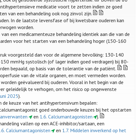
ntihypertensieve medicatie voort te zetten indien ze goed
en van een behandeling ook nog zinvol zijn.
den. In de laatste levensfase of bij kwetsbare ouderen kan
erwogen worden.
n van een medicamenteuze behandeling identiek aan die van de
aarden voor het starten van een behandeling hoger (150-160
ddruk voorgesteld dan voor de algemene bevolking: 130-140
-150 mmHg systolisch (of lager indien goed verdragen) bij 80-
den bepaald, op basis van de tolerantie van de patiënt.
ypoperfusie van de vitale organen, en moet vermeden worden.
worden geëvalueerd bij ouderen. Vooral in het begin van de
er geleidelijk te verhogen, om het risico op ongewenste
juni 2025
).
n de keuze van het antihypertensivum bepalen:
en calciumantagonist goed onderbouwde keuzes bij het opstarten
 aanverwanten
en
1.6. Calciumantagonisten
).
ehandeling vallen op een ACE-inhibitor/sartaan, een
.6. Calciumantagonisten
en
1.7. Middelen inwerkend op het