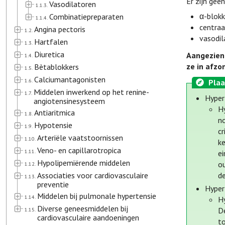
Er zijn gee
Vasodilatoren
1.1.3.
α-blokk
Combinatiepreparaten
1.1.4.
centraa
Angina pectoris
1.2.
vasodil
Hartfalen
1.3.
Diuretica
Aangezien 
1.4.
ze in afzo
Bètablokkers
1.5.
Calciumantagonisten
1.6.
Plaa
Middelen inwerkend op het renine-
1.7.
Hypert
angiotensinesysteem
H
Antiaritmica
1.8.
no
Hypotensie
1.9.
c
Arteriële vaatstoornissen
1.10.
k
Veno- en capillarotropica
1.11.
e
Hypolipemiërende middelen
o
1.12.
Associaties voor cardiovasculaire
de
1.13.
preventie
Hypert
Middelen bij pulmonale hypertensie
1.14.
Hy
Diverse geneesmiddelen bij
D
1.15.
cardiovasculaire aandoeningen
to