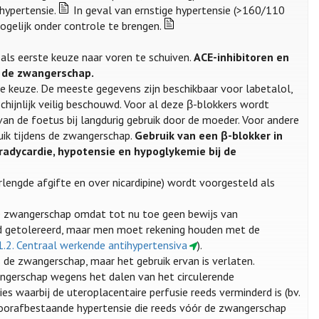
hypertensie.
In geval van ernstige hypertensie (>160/110
gelijk onder controle te brengen.
als eerste keuze naar voren te schuiven.
ACE-inhibitoren en
n de zwangerschap.
e keuze. De meeste gegevens zijn beschikbaar voor labetalol,
ijnlijk veilig beschouwd. Voor al deze β-blokkers wordt
an de foetus bij langdurig gebruik door de moeder. Voor andere
uik tijdens de zwangerschap.
Gebruik van een β-blokker in
bradycardie, hypotensie en hypoglykemie bij de
engde afgifte en over nicardipine) wordt voorgesteld als
 de zwangerschap omdat tot nu toe geen bewijs van
ed getolereerd, maar men moet rekening houden met de
.1.2. Centraal werkende antihypertensiva
).
s de zwangerschap, maar het gebruik ervan is verlaten.
ngerschap wegens het dalen van het circulerende
 waarbij de uteroplacentaire perfusie reeds verminderd is (bv.
 voorafbestaande hypertensie die reeds vóór de zwangerschap