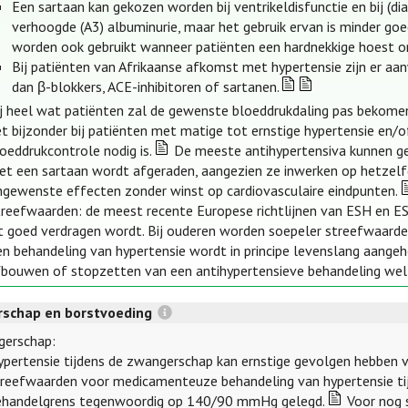
Een sartaan kan gekozen worden bij ventrikeldisfunctie en bij (di
verhoogde (A3) albuminurie, maar het gebruik ervan is minder go
worden ook gebruikt wanneer patiënten een hardnekkige hoest on
Bij patiënten van Afrikaanse afkomst met hypertensie zijn er aa
dan β-blokkers, ACE-inhibitoren of sartanen.
ij heel wat patiënten zal de gewenste bloeddrukdaling pas bekomen 
t bijzonder bij patiënten met matige tot ernstige hypertensie en/of 
oeddrukcontrole nodig is.
De meeste antihypertensiva kunnen ge
et een sartaan wordt afgeraden, aangezien ze inwerken op hetzel
ngewenste effecten zonder winst op cardiovasculaire eindpunten.
treefwaarden: de meest recente Europese richtlijnen van ESH en E
t goed verdragen wordt. Bij ouderen worden soepeler streefwaarden
en behandeling van hypertensie wordt in principe levenslang aangeh
fbouwen of stopzetten van een antihypertensieve behandeling we
schap en borstvoeding
erschap:
ypertensie tijdens de zwangerschap kan ernstige gevolgen hebben vo
treefwaarden voor medicamenteuze behandeling van hypertensie tij
ehandelgrens tegenwoordig op 140/90 mmHg gelegd.
Voor nog s