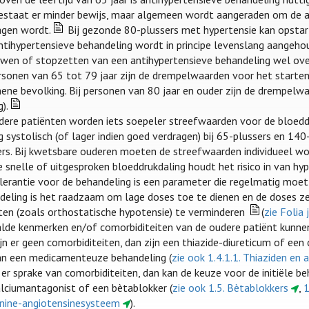
bestaat er minder bewijs, maar algemeen wordt aangeraden om de a
agen wordt.
Bij gezonde 80-plussers met hypertensie kan opstart
ntihypertensieve behandeling wordt in principe levenslang aangehou
wen of stopzetten van een antihypertensieve behandeling wel ov
ersonen van 65 tot 79 jaar zijn de drempelwaarden voor het starte
ene bevolking. Bij personen van 80 jaar en ouder zijn de drempelw
).
udere patiënten worden iets soepeler streefwaarden voor de bloe
systolisch (of lager indien goed verdragen) bij 65-plussers en 140
ers. Bij kwetsbare ouderen moeten de streefwaarden individueel wor
e snelle of uitgesproken bloeddrukdaling houdt het risico in van h
lerantie voor de behandeling is een parameter die regelmatig moet 
deling is het raadzaam om lage doses toe te dienen en de doses ze
ten (zoals orthostatische hypotensie) te verminderen
(
zie Folia 
lde kenmerken en/of comorbiditeiten van de oudere patiënt kunne
ijn er geen comorbiditeiten, dan zijn een thiazide-diureticum of e
an een medicamenteuze behandeling (
zie ook 1.4.1.1. Thiaziden en
 er sprake van comorbiditeiten, dan kan de keuze voor de initiële b
alciumantagonist of een bètablokker (
zie ook 1.5. Bètablokkers
,
1
enine-angiotensinesysteem
).