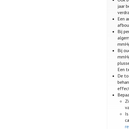
jaar 
verdr
Een a
afbou
Bij p
algem
mmHg
Bij o
mmHg 
pluss
Een t
De to
behan
effec
Bepaa
Z
v
Is
c
r