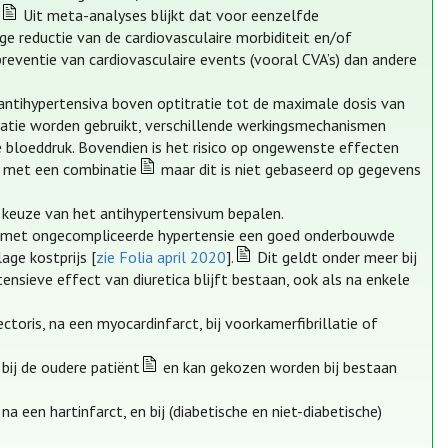
Uit meta-analyses blijkt dat voor eenzelfde
ge reductie van de cardiovasculaire morbiditeit en/of
preventie van cardiovasculaire events (vooral CVA’s) dan andere
antihypertensiva boven optitratie tot de maximale dosis van
ciatie worden gebruikt, verschillende werkingsmechanismen
 bloeddruk. Bovendien is het risico op ongewenste effecten
en met een combinatie
maar dit is niet gebaseerd op gegevens
 keuze van het antihypertensivum bepalen.
en met ongecompliceerde hypertensie een goed onderbouwde
age kostprijs [
zie Folia april 2020
].
Dit geldt onder meer bij
ensieve effect van diuretica blijft bestaan, ook als na enkele
toris, na een myocardinfarct, bij voorkamerfibrillatie of
bij de oudere patiënt
en kan gekozen worden bij bestaan
na een hartinfarct, en bij (diabetische en niet-diabetische)