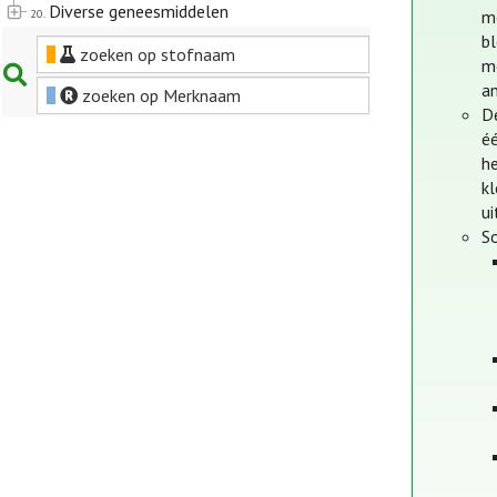
Diverse geneesmiddelen
20.
mo
bl
zoeken op stofnaam
mo
an
zoeken op Merknaam
D
éé
h
kl
u
S