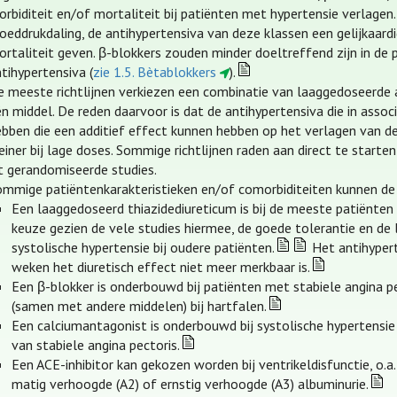
rbiditeit en/of mortaliteit bij patiënten met hypertensie verlagen.
oeddrukdaling, de antihypertensiva van deze klassen een gelijkaardi
rtaliteit geven. β-blokkers zouden minder doeltreffend zijn in de 
tihypertensiva (
zie 1.5. Bètablokkers
).
e meeste richtlijnen verkiezen een combinatie van laaggedoseerde 
n middel. De reden daarvoor is dat de antihypertensiva die in asso
ebben die een additief effect kunnen hebben op het verlagen van de
einer bij lage doses. Sommige richtlijnen raden aan direct te start
it gerandomiseerde studies.
ommige patiëntenkarakteristieken en/of comorbiditeiten kunnen de
Een laaggedoseerd thiazidediureticum is bij de meeste patiënt
keuze gezien de vele studies hiermee, de goede tolerantie en de l
systolische hypertensie bij oudere patiënten.
Het antihypert
weken het diuretisch effect niet meer merkbaar is.
Een β-blokker is onderbouwd bij patiënten met stabiele angina pec
(samen met andere middelen) bij hartfalen.
Een calciumantagonist is onderbouwd bij systolische hypertensie 
van stabiele angina pectoris.
Een ACE-inhibitor kan gekozen worden bij ventrikeldisfunctie, o.a. 
matig verhoogde (A2) of ernstig verhoogde (A3) albuminurie.