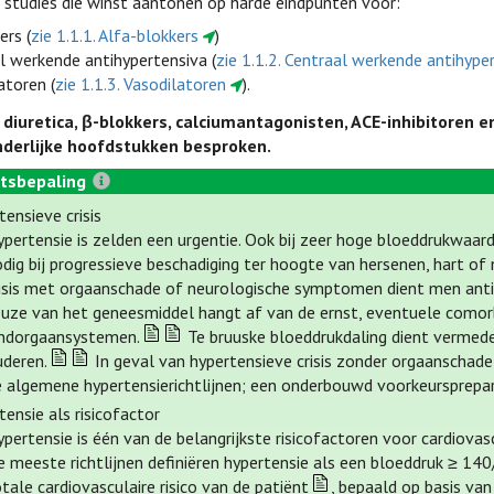
n studies die winst aantonen op harde eindpunten voor:
ers (
zie 1.1.1. Alfa-blokkers
)
l werkende antihypertensiva (
zie 1.1.2. Centraal werkende antihype
atoren (
zie 1.1.3. Vasodilatoren
).
diuretica, β-blokkers, calciumantagonisten, ACE-inhibitoren 
nderlijke hoofdstukken besproken.
tsbepaling
ensieve crisis
ypertensie is zelden een urgentie. Ook bij zeer hoge bloeddrukwaa
dig bij progressieve beschadiging ter hoogte van hersenen, hart of n
risis met orgaanschade of neurologische symptomen dient men antih
euze van het geneesmiddel hangt af van de ernst, eventuele comorb
indorgaansystemen.
Te bruuske bloeddrukdaling dient vermeden
uderen.
In geval van hypertensieve crisis zonder orgaanschad
 algemene hypertensierichtlijnen; een onderbouwd voorkeursprepara
ensie als risicofactor
pertensie is één van de belangrijkste risicofactoren voor cardiovasc
e meeste richtlijnen definiëren hypertensie als een bloeddruk ≥ 1
tale cardiovasculaire risico van de patiënt
, bepaald op basis va