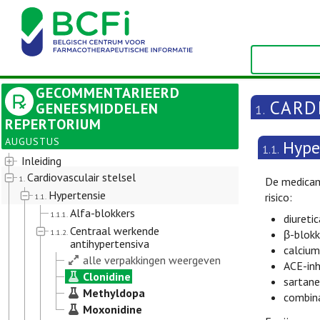
GECOMMENTARIEERD
CARD
GENEESMIDDELEN
1.
REPERTORIUM
AUGUSTUS
Hype
1.1.
Inleiding
Cardiovasculair stelsel
1.
De medicam
Hypertensie
risico:
1.1.
Alfa-blokkers
1.1.1.
diuretic
Centraal werkende
1.1.2.
β-blokk
antihypertensiva
calcium
alle verpakkingen weergeven
ACE-inh
Clonidine
sartane
Methyldopa
combina
Moxonidine