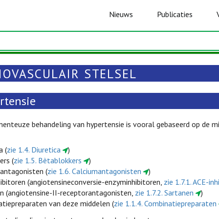
Nieuws
Publicaties
IOVASCULAIR STELSEL
rtensie
enteuze behandeling van hypertensie is vooral gebaseerd op de mi
a (
zie 1.4. Diuretica
)
ers (
zie 1.5. Bètablokkers
)
antagonisten (
zie 1.6. Calciumantagonisten
)
ibitoren (angiotensineconversie-enzyminhibitoren,
zie 1.7.1. ACE-inh
n (angiotensine-II-receptorantagonisten,
zie 1.7.2. Sartanen
)
tiepreparaten van deze middelen (
zie 1.1.4. Combinatiepreparaten