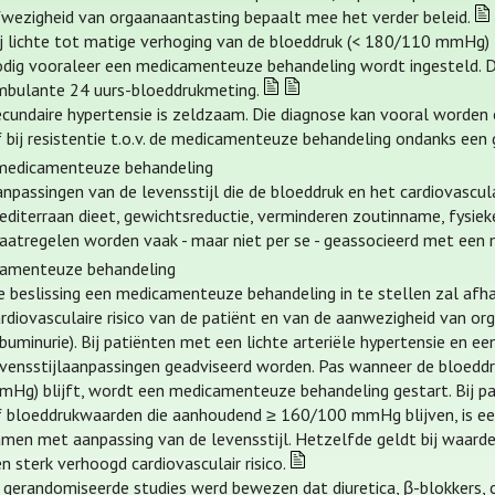
fwezigheid van orgaanaantasting bepaalt mee het verder beleid.
ij lichte tot matige verhoging van de bloeddruk (< 180/110 mmHg) z
odig vooraleer een medicamenteuze behandeling wordt ingesteld. 
mbulante 24 uurs-bloeddrukmeting.
ecundaire hypertensie is zeldzaam. Die diagnose kan vooral worden 
f bij resistentie t.o.v. de medicamenteuze behandeling ondanks een
medicamenteuze behandeling
npassingen van de levensstijl die de bloeddruk en het cardiovascul
diterraan dieet, gewichtsreductie, verminderen zoutinname, fysieke
aatregelen worden vaak - maar niet per se - geassocieerd met een
amenteuze behandeling
e beslissing een medicamenteuze behandeling in te stellen zal af
rdiovasculaire risico van de patiënt en van de aanwezigheid van org
buminurie). Bij patiënten met een lichte arteriële hypertensie en ee
evensstijlaanpassingen geadviseerd worden. Pas wanneer de bloed
mHg) blijft, wordt een medicamenteuze behandeling gestart. Bij
f bloeddrukwaarden die aanhoudend ≥ 160/100 mmHg blijven, is e
amen met aanpassing van de levensstijl. Hetzelfde geldt bij waar
n sterk verhoogd cardiovasculair risico.
n gerandomiseerde studies werd bewezen dat diuretica, β-blokkers, 