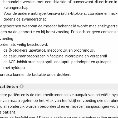
behandeld werden met een thiazide of aanverwant diureticum in l
zwangerschap.
Voor de andere antihypertensiva (alfa-blokkers, clonidine en mox
tijdens de zwangerschap.
asgeborenen waarvan de moeder behandeld wordt met antihyperten
agen na de geboorte en bij borstvoeding. Er is echter geen consen
voeding
orden als veilig beschouwd:
de β-blokkers labetalol, metoprolol en propranolol
de calciumantagonisten nifedipine, nicardipine en verapamil
de ACE-inhibitoren captopril, enalapril, perindopril en quinapril
methyldopa
uretica kunnen de lactatie onderdrukken.
patiënten
udere patiënten is de niet-medicamenteuze aanpak van arteriële hype
 van maatregelen op het vlak van leefstijl en voeding (zie de rubri
idu afzonderlijk worden beoordeeld en er moeten aanpassingen wo
e patiënt.
ven de leeftijd van 65 jaar is antihypertensieve behandeling nuttig