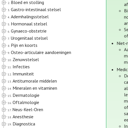
Bloed en stolling
2.
a
Gastro-intestinaal stelsel
B
3.
Ademhalingsstelsel
n
4.
a
Hormonaal stelsel
5.
S
Gynaeco-obstetrie
6.
o
Urogenitaal stelsel
7.
Niet-
Pijn en koorts
8.
Aa
Osteo-articulaire aandoeningen
9.
me
Zenuwstelsel
10.
m
Infecties
11.
Medic
Immuniteit
12.
D
Antitumorale middelen
ca
13.
Mineralen en vitaminen
al
14.
l
Dermatologie
15.
m
Oftalmologie
16.
o
Neus-Keel-Oren
17.
s
Anesthesie
18.
ee
Diagnostica
19.
I