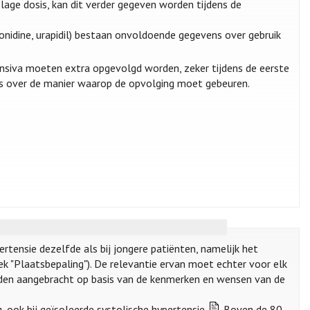
age dosis, kan dit verder gegeven worden tijdens de
onidine, urapidil) bestaan onvoldoende gegevens over gebruik
siva moeten extra opgevolgd worden, zeker tijdens de eerste
sus over de manier waarop de opvolging moet gebeuren.
rtensie dezelfde als bij jongere patiënten, namelijk het
ek "Plaatsbepaling"). De relevantie ervan moet echter voor elk
rden aangebracht op basis van de kenmerken en wensen van de
, ook bij geïsoleerde systolische hypertensie.
Boven de 80