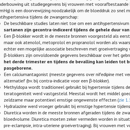
nderbouwing uit studiegegevens bij vrouwen met voorafbestaande 
mHg) is een doorvewijzing noodzakelijk om de bloeddruk zo snel mo
ntihypertensiva tijdens de zwangerschap:
De beschikbare studies laten niet toe om een antihypertensivum 
sartanen zijn gecontra-indiceerd tijdens de gehele duur va
Een β-blokker wordt in de meeste bronnen voorgesteld als eerst
maar ook atenolol, metoprolol en propranolol worden als waarsch
echter een mogelijke associatie beschreven met groeivertraging v
β-blokkers zijn onvoldoende gegevens beschikbaar over het gebr
het derde trimester en tijdens de bevalling kan leiden tot 
pasgeborene.
Een calciumantagonist (meeste gegevens over nifedipine met verl
alternatief (bv. bij contra-indicatie voor een β-blokker).
Methyldopa wordt traditioneel gebruikt bij hypertensie tijdens
teratogeniteit werd vastgesteld. Meestal wordt het middel go
zeldzame maar potentieel ernstige ongewenste effecten (
zie 1
Hydralazine werd vroeger gebruikt bij ernstige hypertensie tijden
Diuretica worden in de meeste bronnen afgeraden tijdens de zwa
bloedvolume. Diuretica moeten zeker vermeden worden in situaties
pre-eclampsie, intra-uteriene groeivertraging). Bij vrouwen met