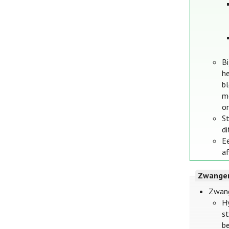
B
he
bl
m
o
S
di
E
a
Zwanger
Zwang
H
s
b