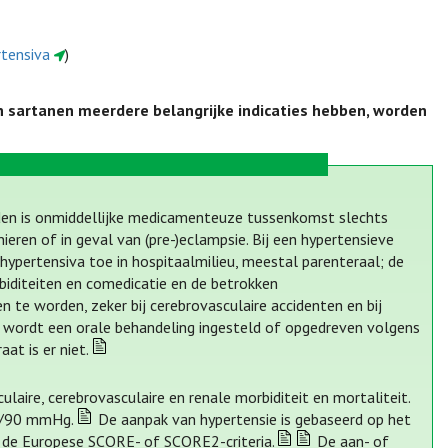
rtensiva
)
en sartanen meerdere belangrijke indicaties hebben, worden
rden is onmiddellijke medicamenteuze tussenkomst slechts
ieren of in geval van (pre-)eclampsie. Bij een hypertensieve
ypertensiva toe in hospitaalmilieu, meestal parenteraal; de
iditeiten en comedicatie en de betrokken
 te worden, zeker bij cerebrovasculaire accidenten en bij
e wordt een orale behandeling ingesteld of opgedreven volgens
at is er niet.
ulaire, cerebrovasculaire en renale morbiditeit en mortaliteit.
40/90 mmHg.
De aanpak van hypertensie is gebaseerd op het
n de Europese SCORE- of SCORE2-criteria.
De aan- of