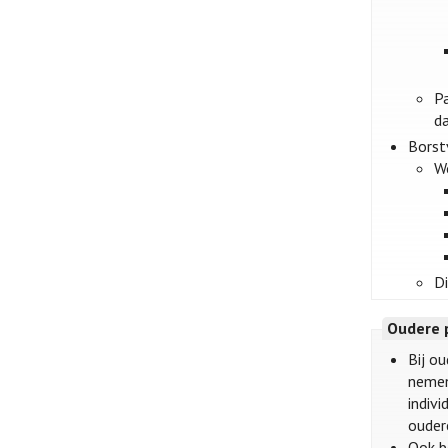
P
d
Borst
W
Di
Oudere 
Bij o
nemen
indiv
ouder
Ook bo