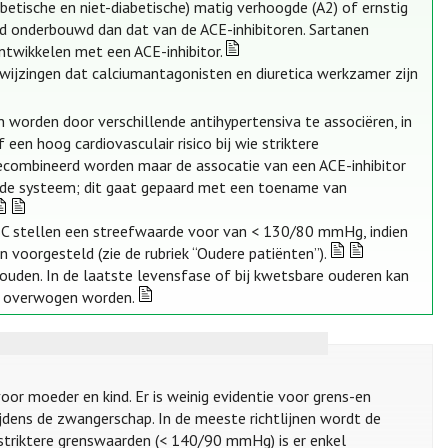
abetische en niet-diabetische) matig verhoogde (A2) of ernstig
ed onderbouwd dan dat van de ACE-inhibitoren. Sartanen
twikkelen met een ACE-inhibitor.
nwijzingen dat calciumantagonisten en diuretica werkzamer zijn
worden door verschillende antihypertensiva te associëren, in
een hoog cardiovasculair risico bij wie striktere
combineerd worden maar de assocatie van een ACE-inhibitor
fde systeem; dit gaat gepaard met een toename van
SC stellen een streefwaarde voor van < 130/80 mmHg, indien
 voorgesteld (zie de rubriek “Oudere patiënten”).
ouden. In de laatste levensfase of bij kwetsbare ouderen kan
l overwogen worden.
or moeder en kind. Er is weinig evidentie voor grens-en
dens de zwangerschap. In de meeste richtlijnen wordt de
triktere grenswaarden (< 140/90 mmHg) is er enkel