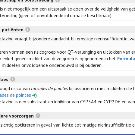
is niet mogelijk om een uitspraak te doen over de veiligheid van g
tvoeding (geen of onvoldoende informatie beschikbaar).
 patiënten
lazine vraagt bijzondere aandacht bij ernstige nierinsufficiëntie, wa
ren vormen een risicogroep voor QT-verlenging en uitlokken van erns
 enkel geneesmiddel van deze groep is opgenomen in het
Formula
 middelen onvoldoende onderbouwd is bij ouderen.
cties
oogd risico van
torsades de pointes
bij associëren met middelen die 
ades de pointes
).
lazine is een substraat en inhibitor van CYP3A4 en CYP2D6 en van
dere voorzorgen
zichtig optitreren in geval van lichte tot matige nierinsufficiëntie en