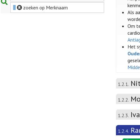
kenme
zoeken op Merknaam
Als a
worde
Om te
cardi
Antia
Het s
Oude
gesel
Midde
Ni
1.2.1.
Mo
1.2.2.
Iv
1.2.3.
Ra
1.2.4.