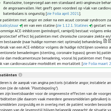
Ranolazine, toegevoegd aan een standaard anti-angineuze behand
de angoraanvallen. Het geeft geen voordeel op vlak van cardiovas
batenbalans is ongunstig [
zie Folia april 2021
].
lle patiënten met angor en zeker na een acuut coronair syndroom zal
lsalicylzuur
) en van een statine (
zie 1.12.1. Statines
) gestart w
sommige ACE-inhibitoren (perindopril, ramipril) bestaat volgens en
oprotectief effect bij patiënten met chronische coronaire ziekte e
en bestaande (naar huidige normen niet optimale) behandeling.
ebruik van een ACE-inhibitor volgens de huidige richtlijnen sowieso
ventionele benaderingen (stenting, coronaire bypass) geven bij pat
ole dan medicamenteuze benadering, vooral bij patiënten met frequ
k van cardiovasculaire morbiditeit en mortaliteit [
zie Folia maart 
patiënten
deren is de aanpak van angina pectoris (stabiele angor, instabiele a
ten (zie de rubriek
“Plaatsbepaling”
).
en zijn kwetsbaarder voor de ongewenste effecten van de voorge
biditeiten (die daarom vaak meerdere geneesmiddelen gebruiken) is
smiddelen zorgvuldig en in overleg met de patiënt worden beoorde
ssingen van de levensstijl blijven belangrijk ongeacht de situatie