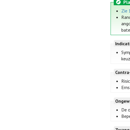
Pla
Zie 
Rano
ango
bate
Indica
Symp
keuz
Contra
Risi
Erns
Ongew
De o
Bepe
Zwange