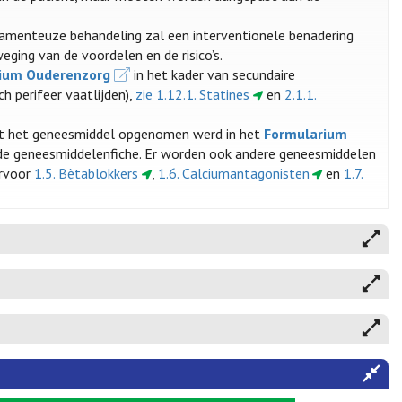
camenteuze behandeling zal een interventionele benadering
ging van de voordelen en de risico’s.
ium Ouderenzorg
in het kader van secundaire
h perifeer vaatlijden),
zie 1.12.1. Statines
en
2.1.1.
t het geneesmiddel opgenomen werd in het
Formularium
 de geneesmiddelenfiche. Er worden ook andere geneesmiddelen
ervoor
1.5. Bètablokkers
,
1.6. Calciumantagonisten
en
1.7.