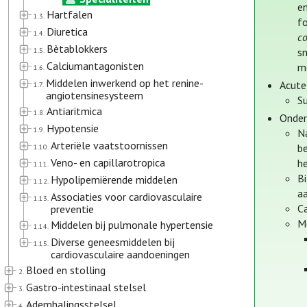
en
Hartfalen
1.3.
fo
Diuretica
1.4.
co
Bètablokkers
1.5.
sn
Calciumantagonisten
m
1.6.
Middelen inwerkend op het renine-
Acute
1.7.
angiotensinesysteem
Su
Antiaritmica
1.8.
Onder
Hypotensie
1.9.
N
Arteriële vaatstoornissen
be
1.10.
Veno- en capillarotropica
h
1.11.
B
Hypolipemiërende middelen
1.12.
a
Associaties voor cardiovasculaire
1.13.
C
preventie
Mo
Middelen bij pulmonale hypertensie
1.14.
Diverse geneesmiddelen bij
1.15.
cardiovasculaire aandoeningen
Bloed en stolling
2.
Gastro-intestinaal stelsel
3.
Ademhalingsstelsel
4.