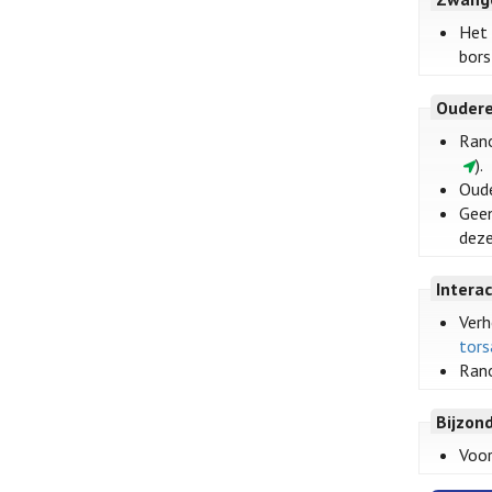
Het 
bors
Oudere
Rano
).
Oude
Geen
deze
Intera
Verh
tors
Rano
Bijzon
Voor