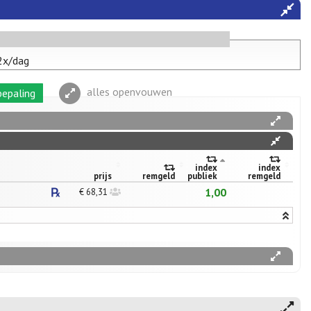
2x/dag
alles openvouwen
epaling
index
index
prijs
remgeld
publiek
remgeld
1,00
€ 68,31