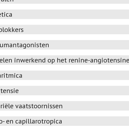
etica
blokkers
iumantagonisten
elen inwerkend op het renine-angiotensin
aritmica
tensie
riële vaatstoornissen
- en capillarotropica