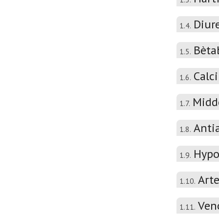
Diur
1.4.
Bèta
1.5.
Calc
1.6.
Midd
1.7.
Anti
1.8.
Hypo
1.9.
Arte
1.10.
Veno
1.11.