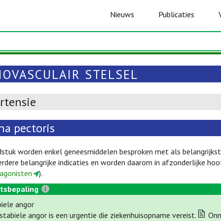
Nieuws
Publicaties
IOVASCULAIR STELSEL
rtensie
na pectoris
dstuk worden enkel geneesmiddelen besproken met als belangrijkste
dere belangrijke indicaties en worden daarom in afzonderlijke hoo
agonisten
).
tsbepaling
biele angor
stabiele angor is een urgentie die ziekenhuisopname vereist.
Onmi