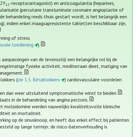
P2Y
-receptorantagonist) en anticoagulantia (heparines,
12
cularisatie (percutane transluminale coronaire angioplastie of
e behandeling reeds thuis gestart wordt, is het belangrijk een
); indien enkel maagsapresistente tabletten beschikbaar zijn,
nning of stress
 orale toediening
).
npassingen van de levensstijl een belangrijke rol bij de
regelmatige fysieke activiteit, mediterraan dieet, matiging van
management.
lokkers (
zie 1.5. Bètablokkers
) cardiovasculaire voordelen
ijken dan weer uitsluitend symptomatische winst te bieden.
laats in de behandeling van angina pectoris.
t molsidomine werden nauwelijks kwaliteitsvolle klinische
iteit en mortaliteit.
rking op de sinusknoop, en heeft dus enkel effect bij patiënten
gesteld op lange termijn; de risico-batenverhouding is