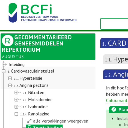
GECOMMENTARIEERD
CARD
GENEESMIDDELEN
1.
REPERTORIUM
AUGUSTUS
Hype
1.1.
Inleiding
Cardiovasculair stelsel
1.
Angi
1.2.
Hypertensie
1.1.
Angina pectoris
1.2.
In dit hoof
Nitraten
1.2.1.
hebben meer
Molsidomine
Calciumant
1.2.2.
Ivabradine
1.2.3.
Plaa
Ranolazine
1.2.4.
Insta
alle verpakkingen weergeven
In
Specialiteiten