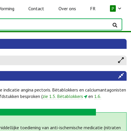
Vorming
Contact
Over ons
FR
P
 indicatie angina pectoris. Bètablokkers en calciumantagonisten
fdstukken besproken (
zie 1.5. Bètablokkers
en
1.6.
ddellijke toediening van anti-ischemische medicatie (nitraten