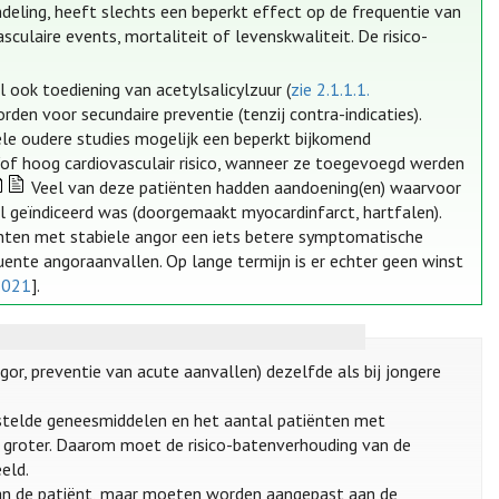
eling, heeft slechts een beperkt effect op de frequentie van
culaire events, mortaliteit of levenskwaliteit. De risico-
 ook toediening van acetylsalicylzuur (
zie 2.1.1.1.
orden voor secundaire preventie (tenzij contra-indicaties).
kele oudere studies mogelijk een beperkt bijkomend
n/of hoog cardiovasculair risico, wanneer ze toegevoegd werden
Veel van deze patiënten hadden aandoening(en) waarvoor
 al geïndiceerd was (doorgemaakt myocardinfarct, hartfalen).
iënten met stabiele angor een iets betere symptomatische
ente angoraanvallen. Op lange termijn is er echter geen winst
2021
].
ngor, preventie van acute aanvallen) dezelfde als bij jongere
stelde geneesmiddelen en het aantal patiënten met
 groter. Daarom moet de risico-batenverhouding van de
eld.
 van de patiënt, maar moeten worden aangepast aan de