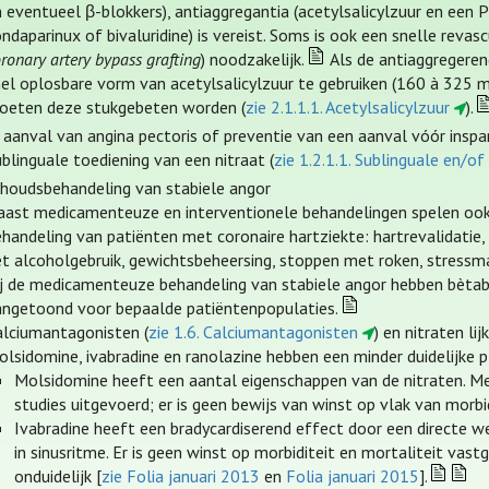
 eventueel β-blokkers), antiaggregantia (acetylsalicylzuur en een 
ndaparinux of bivaluridine) is vereist. Soms is ook een snelle revas
ronary artery bypass grafting
) noodzakelijk.
Als de antiaggregerend
el oplosbare vorm van acetylsalicylzuur te gebruiken (160 à 325 mg
oeten deze stukgebeten worden (
zie 2.1.1.1. Acetylsalicylzuur
).
 aanval van angina pectoris of preventie van een aanval vóór inspa
blinguale toediening van een nitraat (
zie 1.2.1.1. Sublinguale en/of
houdsbehandeling van stabiele angor
aast medicamenteuze en interventionele behandelingen spelen ook aa
handeling van patiënten met coronaire hartziekte: hartrevalidatie, 
et alcoholgebruik, gewichtsbeheersing, stoppen met roken, stress
ij de medicamenteuze behandeling van stabiele angor hebben bètab
angetoond voor bepaalde patiëntenpopulaties.
alciumantagonisten (
zie 1.6. Calciumantagonisten
) en nitraten l
lsidomine, ivabradine en ranolazine hebben een minder duidelijke p
Molsidomine heeft een aantal eigenschappen van de nitraten. Me
studies uitgevoerd; er is geen bewijs van winst op vlak van morbid
Ivabradine heeft een bradycardiserend effect door een directe we
in sinusritme. Er is geen winst op morbiditeit en mortaliteit vast
onduidelijk [
zie Folia januari 2013
en
Folia januari 2015
].