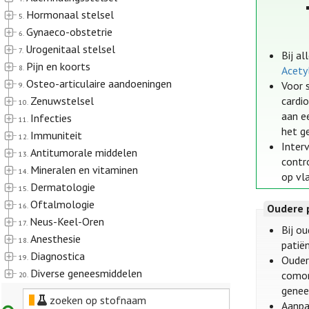
Hormonaal stelsel
5.
Gynaeco-obstetrie
6.
Urogenitaal stelsel
7.
Bij a
Pijn en koorts
8.
Acety
Osteo-articulaire aandoeningen
Voor 
9.
Zenuwstelsel
cardi
10.
aan e
Infecties
11.
het g
Immuniteit
12.
Inter
Antitumorale middelen
13.
contr
Mineralen en vitaminen
14.
op vla
Dermatologie
15.
Oftalmologie
16.
Oudere 
Neus-Keel-Oren
17.
Bij ou
Anesthesie
18.
patiën
Diagnostica
19.
Ouder
Diverse geneesmiddelen
comor
20.
genee
zoeken op stofnaam
Aanpa