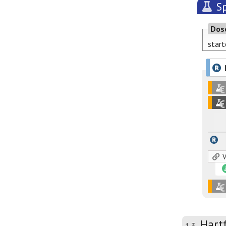
Sp
Dos
start
V
Hart
1.3.