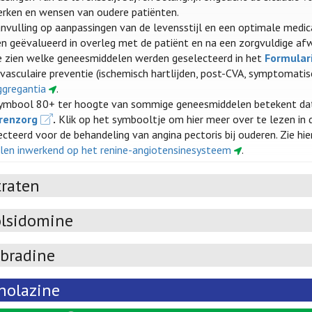
rken en wensen van oudere patiënten.
anvulling op aanpassingen van de levensstijl en een optimale medi
n geëvalueerd in overleg met de patiënt en na een zorgvuldige afwe
 zien welke geneesmiddelen werden geselecteerd in het
Formular
ovasculaire preventie (ischemisch hartlijden, post-CVA, symptomatisc
ggregantia
.
ymbool 80+ ter hoogte van sommige geneesmiddelen betekent da
renzorg
.
Klik op het symbooltje om hier meer over te lezen in
ecteerd voor de behandeling van angina pectoris bij ouderen. Zie hi
len inwerkend op het renine-angiotensinesysteem
.
traten
lsidomine
abradine
nolazine