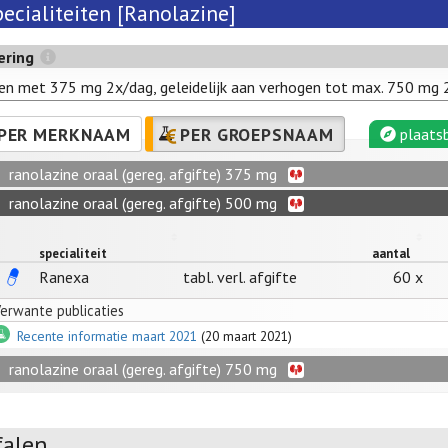
ecialiteiten [Ranolazine]
ering
en met 375 mg 2x/dag, geleidelijk aan verhogen tot max. 750 mg 
PER MERKNAAM
PER GROEPSNAAM
plaatsb
ranolazine oraal (gereg. afgifte) 375 mg
ranolazine oraal (gereg. afgifte) 500 mg
specialiteit
aantal
Ranexa
tabl. verl. afgifte
60 x
erwante publicaties
Recente informatie maart 2021
(20 maart 2021)
ranolazine oraal (gereg. afgifte) 750 mg
falen