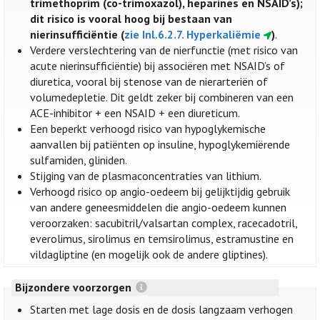
trimethoprim (co-trimoxazol), heparines en NSAID’s);
dit risico is vooral hoog bij bestaan van
nierinsufficiëntie (
zie Inl.6.2.7. Hyperkaliëmie
)
.
Verdere verslechtering van de nierfunctie (met risico van
acute nierinsufficiëntie) bij associëren met NSAID’s of
diuretica, vooral bij stenose van de nierarteriën of
volumedepletie. Dit geldt zeker bij combineren van een
ACE-inhibitor + een NSAID + een diureticum.
Een beperkt verhoogd risico van hypoglykemische
aanvallen bij patiënten op insuline, hypoglykemiërende
sulfamiden, gliniden.
Stijging van de plasmaconcentraties van lithium.
Verhoogd risico op angio-oedeem bij gelijktijdig gebruik
van andere geneesmiddelen die angio-oedeem kunnen
veroorzaken: sacubitril/valsartan complex, racecadotril,
everolimus, sirolimus en temsirolimus, estramustine en
vildagliptine (en mogelijk ook de andere gliptines).
Bijzondere voorzorgen
Starten met lage dosis en de dosis langzaam verhogen