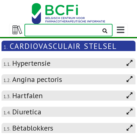
Weergeven
navigatieba
Weergeven/verbergen
inhoudstafel
CARDIOVASCULAIR STELSEL
1.
Hypertensie
1.1.
Angina pectoris
1.2.
Hartfalen
1.3.
Diuretica
1.4.
Bètablokkers
1.5.