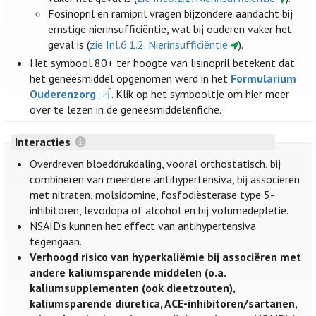
Fosinopril en ramipril vragen bijzondere aandacht bij
ernstige nierinsufficiëntie, wat bij ouderen vaker het
geval is (
zie Inl.6.1.2. Nierinsufficiëntie
).
Het symbool 80+ ter hoogte van lisinopril betekent dat
het geneesmiddel opgenomen werd in het
Formularium
Ouderenzorg
. Klik op het symbooltje om hier meer
over te lezen in de geneesmiddelenfiche.
Interacties
Overdreven bloeddrukdaling, vooral orthostatisch, bij
combineren van meerdere antihypertensiva, bij associëren
met nitraten, molsidomine, fosfodiësterase type 5-
inhibitoren, levodopa of alcohol en bij volumedepletie.
NSAID’s kunnen het effect van antihypertensiva
tegengaan.
Verhoogd risico van hyperkaliëmie bij associëren met
andere kaliumsparende middelen (o.a.
kaliumsupplementen (ook dieetzouten),
kaliumsparende diuretica, ACE-inhibitoren/sartanen,