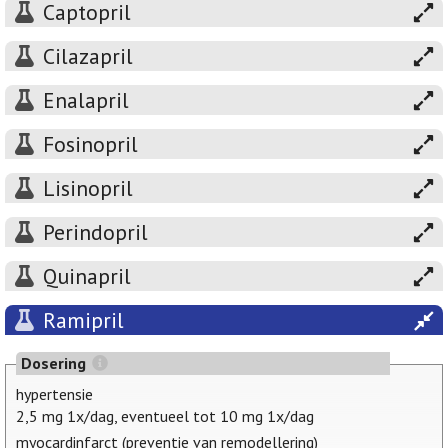
Captopril
Cilazapril
Enalapril
Fosinopril
Lisinopril
Perindopril
Quinapril
Ramipril
Dosering
hypertensie
2,5 mg 1x/dag, eventueel tot 10 mg 1x/dag
myocardinfarct (preventie van remodellering)