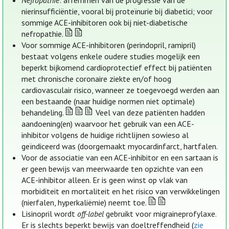
Nefropathie
: afremmen van de progressie van de
nierinsufficiëntie, vooral bij proteïnurie bij diabetici; voor
sommige ACE-inhibitoren ook bij niet-diabetische
nefropathie.
Voor sommige ACE-inhibitoren (perindopril, ramipril)
bestaat volgens enkele oudere studies mogelijk een
beperkt bijkomend cardioprotectief effect bij patiënten
met chronische coronaire ziekte en/of hoog
cardiovasculair risico, wanneer ze toegevoegd werden aan
een bestaande (naar huidige normen niet optimale)
behandeling.
Veel van deze patiënten hadden
aandoening(en) waarvoor het gebruik van een ACE-
inhibitor volgens de huidige richtlijnen sowieso al
geïndiceerd was (doorgemaakt myocardinfarct, hartfalen.
Voor de associatie van een ACE-inhibitor en een sartaan is
er geen bewijs van meerwaarde ten opzichte van een
ACE-inhibitor alleen. Er is geen winst op vlak van
morbiditeit en mortaliteit en het risico van verwikkelingen
(nierfalen, hyperkaliëmie) neemt toe.
Lisinopril wordt
off-label
gebruikt voor migraineprofylaxe.
Er is slechts beperkt bewijs van doeltreffendheid (
zie