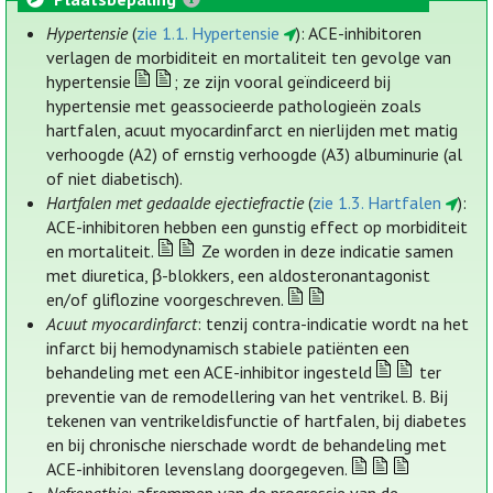
Hypertensie
(
zie 1.1. Hypertensie
): ACE-inhibitoren
verlagen de morbiditeit en mortaliteit ten gevolge van
hypertensie
; ze zijn vooral geïndiceerd bij
hypertensie met geassocieerde pathologieën zoals
hartfalen, acuut myocardinfarct en nierlijden met matig
verhoogde (A2) of ernstig verhoogde (A3) albuminurie (al
of niet diabetisch).
Hartfalen met gedaalde ejectiefractie
(
zie 1.3. Hartfalen
):
ACE-inhibitoren hebben een gunstig effect op morbiditeit
en mortaliteit.
Ze worden in deze indicatie samen
met diuretica, β-blokkers, een aldosteronantagonist
en/of gliflozine voorgeschreven.
Acuut myocardinfarct
: tenzij contra-indicatie wordt na het
infarct bij hemodynamisch stabiele patiënten een
behandeling met een ACE-inhibitor ingesteld
ter
preventie van de remodellering van het ventrikel. B. Bij
tekenen van ventrikeldisfunctie of hartfalen, bij diabetes
en bij chronische nierschade wordt de behandeling met
ACE-inhibitoren levenslang doorgegeven.