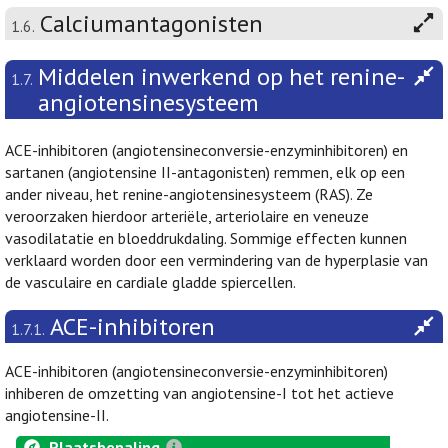
Calciumantagonisten
1.6.
Middelen inwerkend op het renine-
1.7.
angiotensinesysteem
ACE-inhibitoren (angiotensineconversie-enzyminhibitoren) en
sartanen (angiotensine II-antagonisten) remmen, elk op een
ander niveau, het renine-angiotensinesysteem (RAS). Ze
veroorzaken hierdoor arteriële, arteriolaire en veneuze
vasodilatatie en bloeddrukdaling. Sommige effecten kunnen
verklaard worden door een vermindering van de hyperplasie van
de vasculaire en cardiale gladde spiercellen.
ACE-inhibitoren
1.7.1.
ACE-inhibitoren (angiotensineconversie-enzyminhibitoren)
inhiberen de omzetting van angiotensine-I tot het actieve
angiotensine-II.
Plaatsbepaling