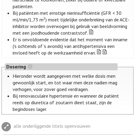
patiënten.
Bij patiënten met ernstige nierinsufficiëntie (GFR < 30
2
ml/min/1,73 m
) moet tijdelijke onderbreking van de ACE-
inhibitor worden overwogen bij gebruik van beeldvorming
met een joodhoudende contraststof.
Er is onvoldoende evidentie dat het moment van inname
(’s ochtends of ’s avonds) van antihypertensiva een
invloed heeft op de werkzaamheid ervan.
Dosering
Hieronder wordt aangegeven met welke dosis men
gewoonlijk start, en tot waar men deze nadien mag
verhogen, voor zover goed verdragen.
Bij renovasculaire hypertensie en wanneer de patiënt
reeds op diuretica of zoutarm dieet staat, zijn de
begindoses lager.
alle onderliggende titels openvouwen