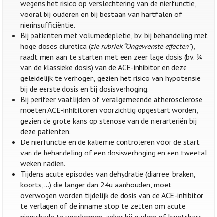
wegens het risico op verslechtering van de nierfunctie,
vooral bij ouderen en bij bestaan van hartfalen of
nierinsufficiëntie.
Bij patiënten met volumedepletie, bv. bij behandeling met
hoge doses diuretica (
zie rubriek “Ongewenste effecten”
),
raadt men aan te starten met een zeer lage dosis (bv. ¼
van de klassieke dosis) van de ACE-inhibitor en deze
geleidelijk te verhogen, gezien het risico van hypotensie
bij de eerste dosis en bij dosisverhoging.
Bij perifeer vaatlijden of veralgemeende atherosclerose
moeten ACE-inhibitoren voorzichtig opgestart worden,
gezien de grote kans op stenose van de nierarteriën bij
deze patiënten.
De nierfunctie en de kaliëmie controleren vóór de start
van de behandeling of een dosisverhoging en een tweetal
weken nadien.
Tijdens acute episodes van dehydratie (diarree, braken,
koorts,…) die langer dan 24u aanhouden, moet
overwogen worden tijdelijk de dosis van de ACE-inhibitor
te verlagen of de inname stop te zetten om acute
nierschade te voorkomen, zeker bij oudere of kwetsbare