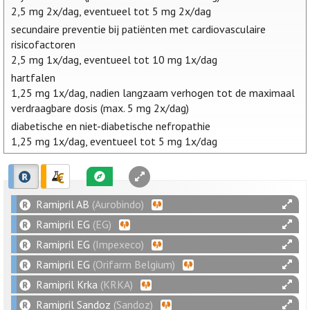
2,5 mg 2x/dag, eventueel tot 5 mg 2x/dag
secundaire preventie bij patiënten met cardiovasculaire
risicofactoren
2,5 mg 1x/dag, eventueel tot 10 mg 1x/dag
hartfalen
1,25 mg 1x/dag, nadien langzaam verhogen tot de maximaal
verdraagbare dosis (max. 5 mg 2x/dag)
diabetische en niet-diabetische nefropathie
1,25 mg 1x/dag, eventueel tot 5 mg 1x/dag
Ramipril AB
(Aurobindo)
Ramipril EG
(EG)
Ramipril EG
(Impexeco)
Ramipril EG
(Orifarm Belgium)
Ramipril Krka
(KRKA)
Ramipril Sandoz
(Sandoz)