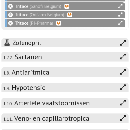
Tritace
(Sanofi Belgium)
Tritace
(Orifarm Belgium)
Tritace
(PI-Pharma)
Zofenopril
Sartanen
1.7.2.
Antiaritmica
1.8.
Hypotensie
1.9.
Arteriële vaatstoornissen
1.10.
Veno- en capillarotropica
1.11.