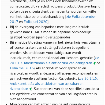
nierfunctie, leeftijd en soms ook lichaamsgewicht of
comedicatie; dit verschilt volgens product. Dosisverlaging
buiten deze criteria dient vermeden te worden omwille
van het risico op onderbehandeling [
zie Folia december
2017
en
Folia juni 2020
].
Bij de overgang van heparines met laag moleculair
gewicht naar DOAC’s moet de heparine onmiddellijk
gestopt worden (geen overlapperiode).
Bij ernstige bloeding kunnen in het ziekenhuis vers plasma
of concentraten van stollingsfactoren toegediend
worden. Als antidotum voor dabigatran wordt
idarucizumab, een monoklonaal antilichaam, gebruikt (
zie
20.1.1.4. Idarucizumab als antidotum van dabigatran
en
Folia mei 2016
). Als antidotum voor apixaban en
rivaroxaban wordt andexanet alfa, een recombinante en
geïnactiveerde stollingsfactor Xa, gebruikt (
zie 20.1.1.5.
Andexanet alfa als antidotum van apixaban en
rivaroxaban
). Superioriteit van deze specifieke antidota
ten opzichte van concentraten van stollingsfactoren is
niet aangetoond.
Monitoring van het effect van de anticoagulerende