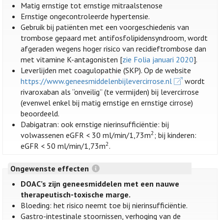
Matig ernstige tot ernstige mitraalstenose
Ernstige ongecontroleerde hypertensie.
Gebruik bij patiënten met een voorgeschiedenis van
trombose gepaard met antifosfolipidensyndroom, wordt
afgeraden wegens hoger risico van recidieftrombose dan
met vitamine K-antagonisten [
zie Folia januari 2020
].
Leverlijden met coagulopathie (SKP). Op de website
https://www.geneesmiddelenbijlevercirrose.nl
wordt
rivaroxaban als “onveilig” (te vermijden) bij levercirrose
(evenwel enkel bij matig ernstige en ernstige cirrose)
beoordeeld.
Dabigatran: ook ernstige nierinsufficiëntie: bij
2
volwassenen eGFR < 30 ml/min/1,73m
; bij kinderen:
2
eGFR < 50 ml/min/1,73m
.
Ongewenste effecten
DOAC’s zijn geneesmiddelen met een nauwe
therapeutisch-toxische marge.
Bloeding: het risico neemt toe bij nierinsufficiëntie.
Gastro-intestinale stoornissen, verhoging van de