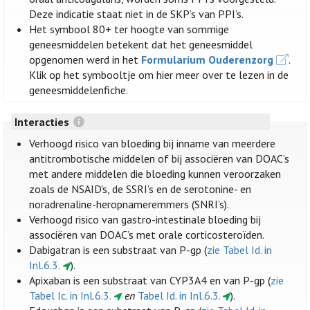
Deze indicatie staat niet in de SKP’s van PPI’s.
Het symbool 80+ ter hoogte van sommige
geneesmiddelen betekent dat het geneesmiddel
opgenomen werd in het
Formularium Ouderenzorg
.
Klik op het symbooltje om hier meer over te lezen in de
geneesmiddelenfiche.
Interacties
Verhoogd risico van bloeding bij inname van meerdere
antitrombotische middelen of bij associëren van DOAC’s
met andere middelen die bloeding kunnen veroorzaken
zoals de NSAID's, de SSRI’s en de serotonine- en
noradrenaline-heropnameremmers (SNRI’s).
Verhoogd risico van gastro-intestinale bloeding bij
associëren van DOAC’s met orale corticosteroïden.
Dabigatran is een substraat van P-gp (
zie Tabel Id. in
Inl.6.3.
).
Apixaban is een substraat van CYP3A4 en van P-gp (
zie
Tabel Ic. in Inl.6.3.
en
Tabel Id. in Inl.6.3.
).