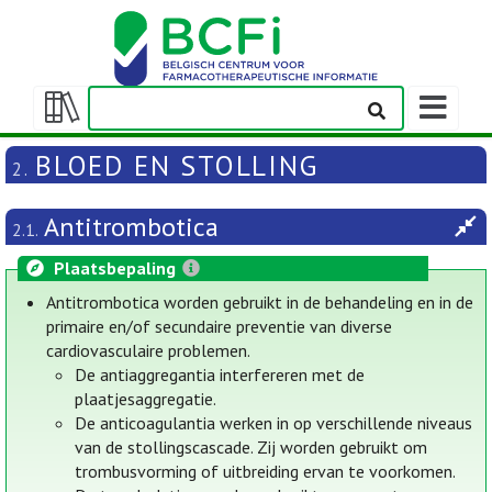
Weergeven
navigatieba
Weergeven/verbergen
inhoudstafel
BLOED EN STOLLING
2.
Antitrombotica
2.1.
Plaatsbepaling
Antitrombotica worden gebruikt in de behandeling en in de
primaire en/of secundaire preventie van diverse
cardiovasculaire problemen.
De antiaggregantia interfereren met de
plaatjesaggregatie.
De anticoagulantia werken in op verschillende niveaus
van de stollingscascade. Zij worden gebruikt om
trombusvorming of uitbreiding ervan te voorkomen.