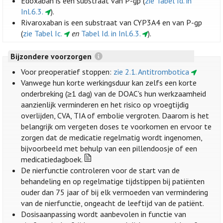
Edoxaban is een substraat van P-gp (
zie Tabel Id. in
Inl.6.3.
).
Rivaroxaban is een substraat van CYP3A4 en van P-gp
(
zie Tabel Ic.
en
Tabel Id. in Inl.6.3.
).
Bijzondere voorzorgen
Voor preoperatief stoppen:
zie 2.1. Antitrombotica
Vanwege hun korte werkingsduur kan zelfs een korte
onderbreking (≥1 dag) van de DOAC's hun werkzaamheid
aanzienlijk verminderen en het risico op vroegtijdig
overlijden, CVA, TIA of embolie vergroten. Daarom is het
belangrijk om vergeten doses te voorkomen en ervoor te
zorgen dat de medicatie regelmatig wordt ingenomen,
bijvoorbeeld met behulp van een pillendoosje of een
medicatiedagboek.
De nierfunctie controleren voor de start van de
behandeling en op regelmatige tijdstippen bij patiënten
ouder dan 75 jaar of bij elk vermoeden van vermindering
van de nierfunctie, ongeacht de leeftijd van de patiënt.
Dosisaanpassing wordt aanbevolen in functie van