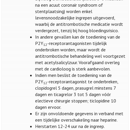
na een acuut coronair syndroom of
stentplaatsing) worden enkel
levensnoodzakelijke ingrepen uitgevoerd,
waarbij de antitrombotische medicatie wordt
verdergezet, tenzij bij hoog bloedingsrisico.
In andere gevallen kan de toediening van de
P2Y
-receptorantagonisten tijdelijk
12
onderbroken worden, maar wordt de
antitrombotische behandeling wel voortgezet
met acetylsalicylzuur. Voorafgaand overleg
met de cardioloog is sterk aanbevolen.
Indien men beslist de toediening van de
P2Y
-receptorantagonist te onderbreken,
12
clopidogrel 5 dagen, prasugrel minstens 7
dagen en ticagrelor 3 tot 5 dagen vóór
electieve chirurgie stoppen; ticlopidine 10
dagen ervoor.
Er zijn onvoldoende gegevens in verband met
een tijdelijke overschakeling naar heparine.
Herstarten 12-24 uur na de ingreep.