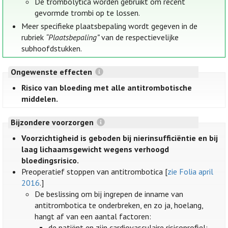
De trombolytica worden gebruikt om recent
gevormde trombi op te lossen.
Meer specifieke plaatsbepaling wordt gegeven in de
rubriek
“Plaatsbepaling”
van de respectievelijke
subhoofdstukken.
Ongewenste effecten
Risico van bloeding met alle antitrombotische
middelen.
Bijzondere voorzorgen
Voorzichtigheid is geboden bij nierinsufficiëntie en bij
laag lichaamsgewicht wegens verhoogd
bloedingsrisico.
Preoperatief stoppen van antitrombotica [
zie Folia april
2016
.]
De beslissing om bij ingrepen de inname van
antitrombotica te onderbreken, en zo ja, hoelang,
hangt af van een aantal factoren:
de patiënt en zijn cardiovasculaire risicoprofiel: