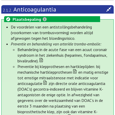
Anticoagulantia
2.1.2.
Plaatsbepaling
De voordelen van een antistollingsbehandeling
(voorkomen van trombusvorming) worden altijd
afgewogen tegen het bloedingsrisico.
Preventie en behandeling van arteriële trombo-embolie:
Behandeling in de acute fase van een acuut coronair
syndroom in het ziekenhuis (heparines, fondaparinux,
bivalirudine).
Preventie bij klepprothesen en hartkleplijden: bij
mechanische hartklepprothesen
en matig ernstige
tot ernstige mitraalstenose met indicatie voor
anticoagulatie
zijn directe orale anticoagulantia
(DOAC’s) gecontra-indiceerd en blijven vitamine K-
antagonisten de enige optie. In afwezigheid van
gegevens over de werkzaamheid van DOAC’s in de
eerste 3 maanden na plaatsing van een
bioprosthetische klep, zijn ook dan vitamine K-