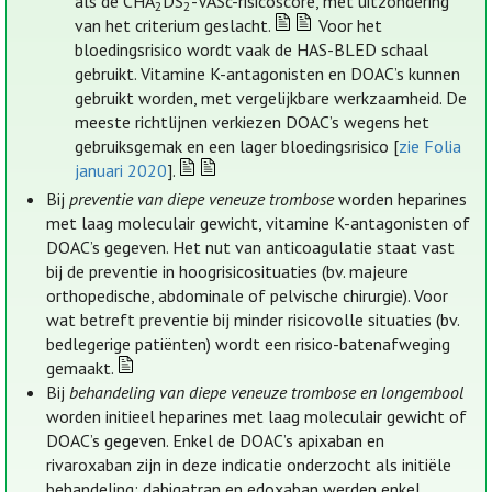
als de CHA
DS
-VASc-risicoscore, met uitzondering
2
2
van het criterium geslacht.
Voor het
bloedingsrisico wordt vaak de HAS-BLED schaal
gebruikt. Vitamine K-antagonisten en DOAC’s kunnen
gebruikt worden, met vergelijkbare werkzaamheid. De
meeste richtlijnen verkiezen DOAC’s wegens het
gebruiksgemak en een lager bloedingsrisico [
zie Folia
januari 2020
].
Bij
preventie van diepe veneuze trombose
worden heparines
met laag moleculair gewicht, vitamine K-antagonisten of
DOAC’s gegeven. Het nut van anticoagulatie staat vast
bij de preventie in hoogrisicosituaties (bv. majeure
orthopedische, abdominale of pelvische chirurgie). Voor
wat betreft preventie bij minder risicovolle situaties (bv.
bedlegerige patiënten) wordt een risico-batenafweging
gemaakt.
Bij
behandeling van diepe veneuze trombose en longembool
worden initieel heparines met laag moleculair gewicht of
DOAC’s gegeven. Enkel de DOAC’s apixaban en
rivaroxaban zijn in deze indicatie onderzocht als initiële
behandeling; dabigatran en edoxaban werden enkel