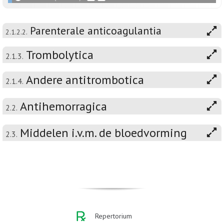
Parenterale anticoagulantia
2.1.2.2.
Trombolytica
2.1.3.
Andere antitrombotica
2.1.4.
Antihemorragica
2.2.
Middelen i.v.m. de bloedvorming
2.3.
Repertorium