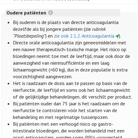
Oudere patiënten
Bij ouderen is de plaats van directe anticoagulantia
dezelfde als bij jongere patiënten (zie
rubriek
“Plaatsbepaling”
) en
zie ook 2.1.2. Anticoagulantia
).
Directe orale anticoagulantia zijn geneesmiddelen met
een nauwe therapeutisch-toxische marge. Het risico op
bloedingen neemt toe met de leeftijd, maar ook door de
aanwezigheid van nierinsufficiëntie en een laag
lichaamsgewicht (<60 kg), dus in deze populatie is extra
voorzichtigheid aangewezen.
Het is raadzaam de dosis aan te passen op basis van de
nierfunctie, de leeftijd en soms ook het lichaamsgewicht
of de gelijktijdige behandelingen, dit verschilt per product.
Bij patiënten ouder dan 75 jaar is het raadzaam om de
nierfunctie te controleren vóór het starten van de
behandeling en met regelmatige tussenpozen.
Bij patiënten met een verhoogd risico op gastro-
intestinale bloedingen, die worden behandeld met een
oraal anticoagulans, worden soms PPI’s voorgesteld.