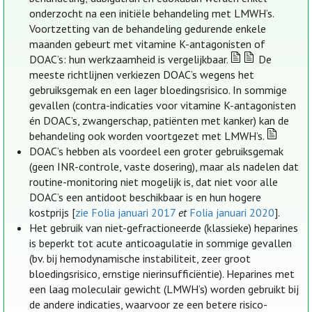
onderzocht na een initiële behandeling met LMWH’s.
Voortzetting van de behandeling gedurende enkele
maanden gebeurt met vitamine K-antagonisten of
DOAC’s: hun werkzaamheid is vergelijkbaar.
De
meeste richtlijnen verkiezen DOAC’s wegens het
gebruiksgemak en een lager bloedingsrisico. In sommige
gevallen (contra-indicaties voor vitamine K-antagonisten
én DOAC’s, zwangerschap, patiënten met kanker) kan de
behandeling ook worden voortgezet met LMWH’s.
DOAC’s hebben als voordeel een groter gebruiksgemak
(geen INR-controle, vaste dosering), maar als nadelen dat
routine-monitoring niet mogelijk is, dat niet voor alle
DOAC’s een antidoot beschikbaar is en hun hogere
kostprijs [
zie Folia januari 2017
et
Folia januari 2020
].
Het gebruik van niet-gefractioneerde (klassieke) heparines
is beperkt tot acute anticoagulatie in sommige gevallen
(bv. bij hemodynamische instabiliteit, zeer groot
bloedingsrisico, ernstige nierinsufficiëntie). Heparines met
een laag moleculair gewicht (LMWH’s) worden gebruikt bij
de andere indicaties, waarvoor ze een betere risico-