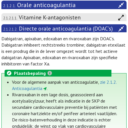
Orale anticoagulantia
2.1.2.1.
Vitamine K-antagonisten
2.1.2.1.1.
Directe orale anticoagulantia (DOAC’s)
2.1.2.1.2.
Dabigatran, apixaban, edoxaban en rivaroxaban zijn DOAC’s.
Dabigatran inhibeert rechtstreeks trombine; dabigatran etexilaat
is een prodrug die in de lever omgezet wordt tot het actieve
dabigatran. Apixaban, edoxaban en rivaroxaban zijn specifieke
inhibitoren van factor Xa.
Plaatsbepaling
Voor de algemene aanpak van anticoagulatie,
zie 2.1.2.
Anticoagulantia
.
Rivaroxaban in een lage dosis, geassocieerd aan
acetylsalicylzuur, heeft als indicatie in de SKP de
secundaire cardiovasculaire preventie bij patiënten met
coronaire hartziekte en/of perifeer arterieel vaatlijden.
De risico-batenverhouding in deze indicatie is echter
onduidelijk: de winst op vlak van cardiovasculaire