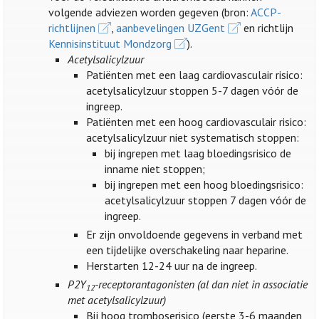
volgende adviezen worden gegeven (bron:
ACCP-
richtlijnen
,
aanbevelingen UZGent
en richtlijn
Kennisinstituut Mondzorg
).
Acetylsalicylzuur
Patiënten met een laag cardiovasculair risico:
acetylsalicylzuur stoppen 5-7 dagen vóór de
ingreep.
Patiënten met een hoog cardiovasculair risico:
acetylsalicylzuur niet systematisch stoppen:
bij ingrepen met laag bloedingsrisico de
inname niet stoppen;
bij ingrepen met een hoog bloedingsrisico:
acetylsalicylzuur stoppen 7 dagen vóór de
ingreep.
Er zijn onvoldoende gegevens in verband met
een tijdelijke overschakeling naar heparine.
Herstarten 12-24 uur na de ingreep.
P2Y
-receptorantagonisten (al dan niet in associatie
12
met acetylsalicylzuur)
Bij hoog tromboserisico (eerste 3-6 maanden