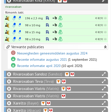
Rivaroxaban Krka
(KRKA)
rivaroxaban
filmomh. tabl.
196 x
2,5
mg
€ 82,92
98 x
10
mg
€ 82,92
98 x
15
mg
€ 82,92
98 x
20
mg
€ 82,92
Verwante publicaties
Nieuwigheden geneesmiddelen augustus 2024
Recente informatie augustus 2021
(1 september 2021)
Recente informatie april 2020
(10 april 2020)
Rivaroxaban Sandoz
(Sandoz)
Rivaroxaban Teva
(Teva)
Rivaroxaban Viatris
(Viatris)
Rivaroxaban Viatris
(Viatris)
Xarelto
(Bayer)
Xarelto
(Abacus)