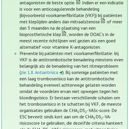
antagonisten de beste optie.
Indien er een indicatie
is voor een anticoagulerende behandeling
(bijvoorbeeld voorkamerfibrillatie (VKF)) bij patiënten
met kleplijden anders dan mitraalstenose
of meer
dan 3 maanden na de plaatsing van een
bioprosthetische klep
, worden de DOAC’s in de
meest recente richtlijnen wel gezien als een goed
alternatief voor vitamine K-antagonisten.
Preventie bij patiënten met voorkamerfibrillatie: bij
VKF is de antitrombotische benadering minstens even
belangrijk als de benadering van het ritmeprobleem
(
zie 1.8. Antiaritmica
). Bij sommige patiënten met
een laag tromboserisico kan de antitrombotische
behandeling evenwel achterwege gelaten worden
omdat de voordelen ervan niet opwegen tegen het
bloedingsrisico. Er bestaan verschillende schalen om
het tromboserisico in te schatten bij VKF, de meeste
organisaties gebruiken de CHA
DS
-VASc-score. De
2
2
ESC beveelt sinds kort aan om de CHA
DS
-VA-
2
2
risicoscore te gebruiken, die dezelfde criteria hanteert