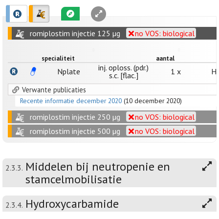
romiplostim injectie 125 µg
no VOS: biological
specialiteit
aantal
inj. oploss. (pdr.)
Nplate
1 x
H.
s.c. [flac.]
Verwante publicaties
Recente informatie december 2020
(10 december 2020)
romiplostim injectie 250 µg
no VOS: biological
romiplostim injectie 500 µg
no VOS: biological
Middelen bij neutropenie en
2.3.3.
stamcelmobilisatie
Hydroxycarbamide
2.3.4.