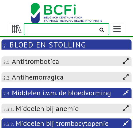
Weergeven
navigatieba
Weergeven/verbergen
inhoudstafel
BLOED EN STOLLING
2.
Antitrombotica
2.1.
Antihemorragica
2.2.
Middelen i.v.m. de bloedvorming
2.3.
Middelen bij anemie
2.3.1.
Middelen bij trombocytopenie
2.3.2.