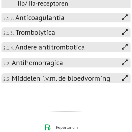
IIb/IIIa-receptoren
Anticoagulantia
2.1.2.
Trombolytica
2.1.3.
Andere antitrombotica
2.1.4.
Antihemorragica
2.2.
Middelen i.v.m. de bloedvorming
2.3.
Repertorium