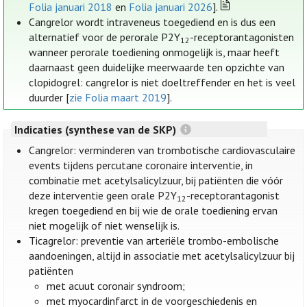
Folia januari 2018
en
Folia januari 2026
].
Cangrelor wordt intraveneus toegediend en is dus een
alternatief voor de perorale P2Y
-receptorantagonisten
12
wanneer perorale toediening onmogelijk is, maar heeft
daarnaast geen duidelijke meerwaarde ten opzichte van
clopidogrel: cangrelor is niet doeltreffender en het is veel
duurder [
zie Folia maart 2019
].
Indicaties (synthese van de SKP)
Cangrelor: verminderen van trombotische cardiovasculaire
events tijdens percutane coronaire interventie, in
combinatie met acetylsalicylzuur, bij patiënten die vóór
deze interventie geen orale P2Y
-receptorantagonist
12
kregen toegediend en bij wie de orale toediening ervan
niet mogelijk of niet wenselijk is.
Ticagrelor: preventie van arteriële trombo-embolische
aandoeningen, altijd in associatie met acetylsalicylzuur bij
patiënten
met acuut coronair syndroom;
met myocardinfarct in de voorgeschiedenis en