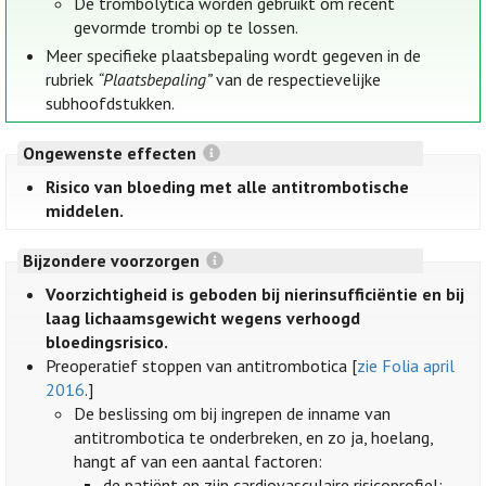
De trombolytica worden gebruikt om recent
gevormde trombi op te lossen.
Meer specifieke plaatsbepaling wordt gegeven in de
rubriek
“Plaatsbepaling”
van de respectievelijke
subhoofdstukken.
Ongewenste effecten
Risico van bloeding met alle antitrombotische
middelen.
Bijzondere voorzorgen
Voorzichtigheid is geboden bij nierinsufficiëntie en bij
laag lichaamsgewicht wegens verhoogd
bloedingsrisico.
Preoperatief stoppen van antitrombotica [
zie Folia april
2016
.]
De beslissing om bij ingrepen de inname van
antitrombotica te onderbreken, en zo ja, hoelang,
hangt af van een aantal factoren:
de patiënt en zijn cardiovasculaire risicoprofiel: