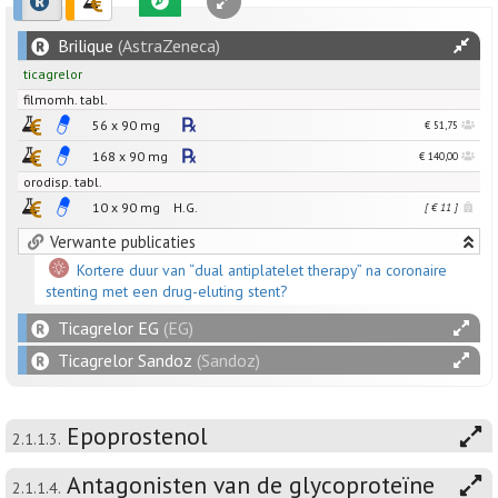
Brilique
(AstraZeneca)
ticagrelor
filmomh. tabl.
56 x
90
mg
€ 51,75
168 x
90
mg
€ 140,00
orodisp. tabl.
10 x
90
mg
H.G.
[ € 11 ]
Verwante publicaties
Kortere duur van “dual antiplatelet therapy” na coronaire
stenting met een drug-eluting stent?
Ticagrelor EG
(EG)
Ticagrelor Sandoz
(Sandoz)
Epoprostenol
2.1.1.3.
Antagonisten van de glycoproteïne
2.1.1.4.