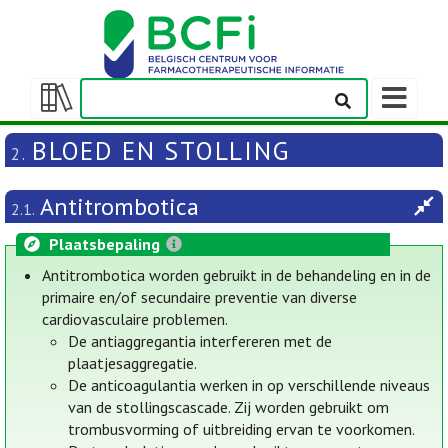
Weergeven
navigatieba
Weergeven/verbergen
inhoudstafel
BLOED EN STOLLING
2.
Antitrombotica
2.1.
Plaatsbepaling
Antitrombotica worden gebruikt in de behandeling en in de
primaire en/of secundaire preventie van diverse
cardiovasculaire problemen.
De antiaggregantia interfereren met de
plaatjesaggregatie.
De anticoagulantia werken in op verschillende niveaus
van de stollingscascade. Zij worden gebruikt om
trombusvorming of uitbreiding ervan te voorkomen.