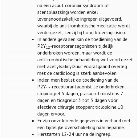
na een acuut coronair syndroom of
stentplaatsing) worden enkel
levensnoodzakelijke ingrepen uitgevoerd,
waarbij de antitrombotische medicatie wordt
verdergezet, tenzij bij hoog bloedingsrisico.
In andere gevallen kan de toediening van de
P2Y
-receptorantagonisten tijdelijk
12
onderbroken worden, maar wordt de
antitrombotische behandeling wel voortgezet
met acetylsalicylzuur. Voorafgaand overleg
met de cardioloog is sterk aanbevolen.
Indien men beslist de toediening van de
P2Y
-receptorantagonist te onderbreken,
12
clopidogrel 5 dagen, prasugrel minstens 7
dagen en ticagrelor 3 tot 5 dagen vóór
electieve chirurgie stoppen; ticlopidine 10
dagen ervoor.
Er zijn onvoldoende gegevens in verband met
een tijdelijke overschakeling naar heparine.
Herstarten 12-24 uur na de ingreep.