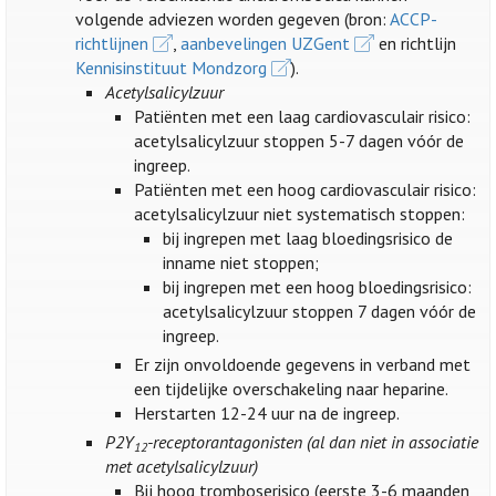
volgende adviezen worden gegeven (bron:
ACCP-
richtlijnen
,
aanbevelingen UZGent
en richtlijn
Kennisinstituut Mondzorg
).
Acetylsalicylzuur
Patiënten met een laag cardiovasculair risico:
acetylsalicylzuur stoppen 5-7 dagen vóór de
ingreep.
Patiënten met een hoog cardiovasculair risico:
acetylsalicylzuur niet systematisch stoppen:
bij ingrepen met laag bloedingsrisico de
inname niet stoppen;
bij ingrepen met een hoog bloedingsrisico:
acetylsalicylzuur stoppen 7 dagen vóór de
ingreep.
Er zijn onvoldoende gegevens in verband met
een tijdelijke overschakeling naar heparine.
Herstarten 12-24 uur na de ingreep.
P2Y
-receptorantagonisten (al dan niet in associatie
12
met acetylsalicylzuur)
Bij hoog tromboserisico (eerste 3-6 maanden