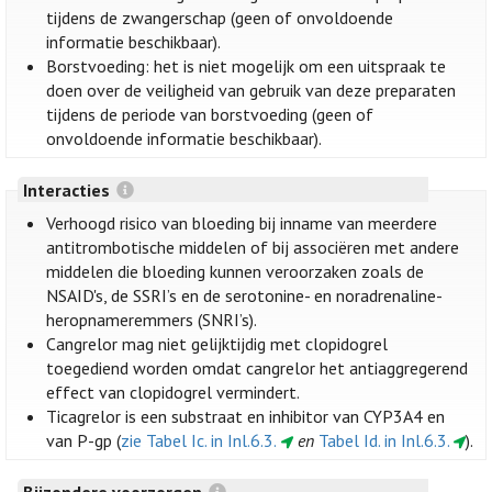
tijdens de zwangerschap (geen of onvoldoende
informatie beschikbaar).
Borstvoeding: het is niet mogelijk om een uitspraak te
doen over de veiligheid van gebruik van deze preparaten
tijdens de periode van borstvoeding (geen of
onvoldoende informatie beschikbaar).
Interacties
Verhoogd risico van bloeding bij inname van meerdere
antitrombotische middelen of bij associëren met andere
middelen die bloeding kunnen veroorzaken zoals de
NSAID's, de SSRI’s en de serotonine- en noradrenaline-
heropnameremmers (SNRI’s).
Cangrelor mag niet gelijktijdig met clopidogrel
toegediend worden omdat cangrelor het antiaggregerend
effect van clopidogrel vermindert.
Ticagrelor is een substraat en inhibitor van CYP3A4 en
van P-gp (
zie Tabel Ic. in Inl.6.3.
en
Tabel Id. in Inl.6.3.
).
Bijzondere voorzorgen