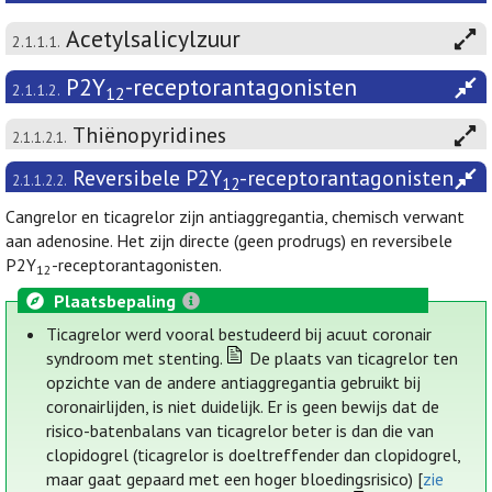
Acetylsalicylzuur
2.1.1.1.
P2Y
-receptorantagonisten
2.1.1.2.
12
Thiënopyridines
2.1.1.2.1.
Reversibele P2Y
-receptorantagonisten
2.1.1.2.2.
12
Cangrelor en ticagrelor zijn antiaggregantia, chemisch verwant
aan adenosine. Het zijn directe (geen prodrugs) en reversibele
P2Y
-receptorantagonisten.
12
Plaatsbepaling
Ticagrelor werd vooral bestudeerd bij acuut coronair
syndroom met stenting.
De plaats van ticagrelor ten
opzichte van de andere antiaggregantia gebruikt bij
coronairlijden, is niet duidelijk. Er is geen bewijs dat de
risico-batenbalans van ticagrelor beter is dan die van
clopidogrel (ticagrelor is doeltreffender dan clopidogrel,
maar gaat gepaard met een hoger bloedingsrisico) [
zie