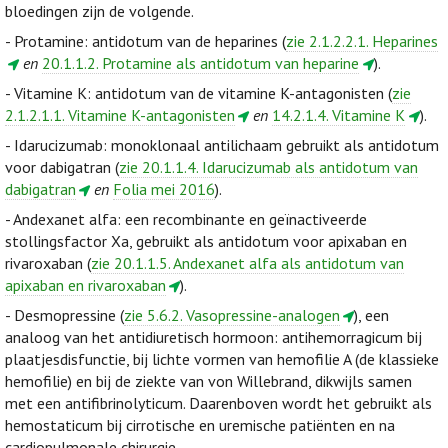
bloedingen zijn de volgende.
- Protamine: antidotum van de heparines (
zie 2.1.2.2.1. Heparines
en
20.1.1.2. Protamine als antidotum van heparine
).
- Vitamine K: antidotum van de vitamine K-antagonisten (
zie
2.1.2.1.1. Vitamine K-antagonisten
en
14.2.1.4. Vitamine K
).
- Idarucizumab: monoklonaal antilichaam gebruikt als antidotum
voor dabigatran (
zie 20.1.1.4. Idarucizumab als antidotum van
dabigatran
en
Folia mei 2016
).
- Andexanet alfa: een recombinante en geïnactiveerde
stollingsfactor Xa, gebruikt als antidotum voor apixaban en
rivaroxaban (
zie 20.1.1.5. Andexanet alfa als antidotum van
apixaban en rivaroxaban
).
- Desmopressine (
zie 5.6.2. Vasopressine-analogen
), een
analoog van het antidiuretisch hormoon: antihemorragicum bij
plaatjesdisfunctie, bij lichte vormen van hemofilie A (de klassieke
hemofilie) en bij de ziekte van von Willebrand, dikwijls samen
met een antifibrinolyticum. Daarenboven wordt het gebruikt als
hemostaticum bij cirrotische en uremische patiënten en na
cardiopulmonale chirurgie.