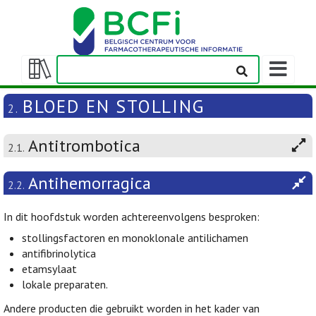
Weergeven
navigatieba
Weergeven/verbergen
inhoudstafel
BLOED EN STOLLING
2.
Antitrombotica
2.1.
Antihemorragica
2.2.
In dit hoofdstuk worden achtereenvolgens besproken:
stollingsfactoren en monoklonale antilichamen
antifibrinolytica
etamsylaat
lokale preparaten.
Andere producten die gebruikt worden in het kader van