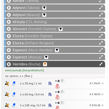
Advate
(Takeda)
Adynovi
(Takeda)
Adynovi
(Abacus)
Afstyla
(CSL Behring)
Altuvoct
(Swedish Orphan)
Elocta
(Swedish Orphan)
Elocta
(Orifarm Belgium)
Esperoct
(Novo Nordisk)
Esperoct
(Abacus)
Hemlibra
(Roche)
emicizumab
[
biosynthetisch
]
inj. oploss. s.c. [flac.]
1 x
30
mg
/
1
ml
€ 2 296,95
1 x
60
mg
/
0,4
ml
€ 4 582,90
1 x
105
mg
/
0,7
ml
€ 8 011,86