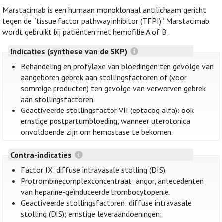
Marstacimab is een humaan monoklonaal antilichaam gericht
tegen de “tissue factor pathway inhibitor (TFPI)”. Marstacimab
wordt gebruikt bij patiënten met hemofilie A of B.
Indicaties (synthese van de SKP)
Behandeling en profylaxe van bloedingen ten gevolge van
aangeboren gebrek aan stollingsfactoren of (voor
sommige producten) ten gevolge van verworven gebrek
aan stollingsfactoren.
Geactiveerde stollingsfactor VII (eptacog alfa): ook
ernstige postpartumbloeding, wanneer uterotonica
onvoldoende zijn om hemostase te bekomen.
Contra-indicaties
Factor IX: diffuse intravasale stolling (DIS).
Protrombinecomplexconcentraat: angor, antecedenten
van heparine-geïnduceerde trombocytopenie.
Geactiveerde stollingsfactoren: diffuse intravasale
stolling (DIS); ernstige leveraandoeningen;