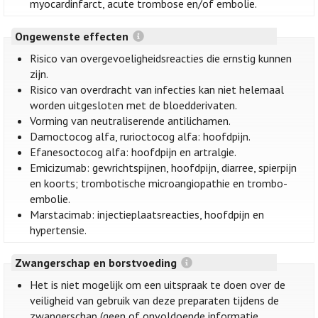
myocardinfarct, acute trombose en/of embolie.
Ongewenste effecten
Risico van overgevoeligheidsreacties die ernstig kunnen
zijn.
Risico van overdracht van infecties kan niet helemaal
worden uitgesloten met de bloedderivaten.
Vorming van neutraliserende antilichamen.
Damoctocog alfa, rurioctocog alfa: hoofdpijn.
Efanesoctocog alfa: hoofdpijn en artralgie.
Emicizumab: gewrichtspijnen, hoofdpijn, diarree, spierpijn
en koorts; trombotische microangiopathie en trombo-
embolie.
Marstacimab: injectieplaatsreacties, hoofdpijn en
hypertensie.
Zwangerschap en borstvoeding
Het is niet mogelijk om een uitspraak te doen over de
veiligheid van gebruik van deze preparaten tijdens de
zwangerschap (geen of onvoldoende informatie