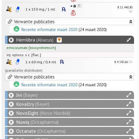
€ 11 440,80
1 x
150
mg
/
1
ml
Verwante publicaties
Recente informatie maart 2020
(24 maart 2020)
Hemlibra
(Abacus)
emicizumab
[
biosynthetisch
]
inj. oploss. s.c. [flac.]
1 x
60
mg
/
0,4
ml
€ 4 583,66
(parallelle distributie)
Verwante publicaties
Recente informatie maart 2020
(24 maart 2020)
Jivi
(Bayer)
Kovaltry
(Bayer)
NovoEight
(Novo Nordisk)
Nuwiq
(Octapharma)
Octanate
(Octapharma)