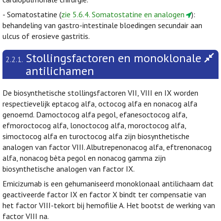
- Somatostatine (
zie 5.6.4. Somatostatine en analogen
):
behandeling van gastro-intestinale bloedingen secundair aan
ulcus of erosieve gastritis.
Stollingsfactoren en monoklonale
2.2.1.
antilichamen
De biosynthetische stollingsfactoren VII, VIII en IX worden
respectievelijk eptacog alfa, octocog alfa en nonacog alfa
genoemd. Damoctocog alfa pegol, efanesoctocog alfa,
efmoroctocog alfa, lonoctocog alfa, moroctocog alfa,
simoctocog alfa en turoctocog alfa zijn biosynthetische
analogen van factor VIII. Albutrepenonacog alfa, eftrenonacog
alfa, nonacog bèta pegol en nonacog gamma zijn
biosynthetische analogen van factor IX.
Emicizumab is een gehumaniseerd monoklonaal antilichaam dat
geactiveerde factor IX en factor X bindt ter compensatie van
het factor VIII-tekort bij hemofilie A. Het bootst de werking van
factor VIII na.