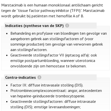
Marstacimab is een humaan monoklonaal antilichaam gericht
tegen de “tissue factor pathway inhibitor (TFPI)”. Marstacimab
wordt gebruikt bij patiënten met hemofilie A of B.
Indicaties (synthese van de SKP)
Behandeling en profylaxe van bloedingen ten gevolge van
aangeboren gebrek aan stollingsfactoren of (voor
sommige producten) ten gevolge van verworven gebrek
aan stollingsfactoren.
Geactiveerde stollingsfactor VII (eptacog alfa): ook
ernstige postpartumbloeding, wanneer uterotonica
onvoldoende zijn om hemostase te bekomen.
Contra-indicaties
Factor IX: diffuse intravasale stolling (DIS).
Protrombinecomplexconcentraat: angor, antecedenten
van heparine-geïnduceerde trombocytopenie.
Geactiveerde stollingsfactoren: diffuse intravasale
stolling (DIS); ernstige leveraandoeningen;