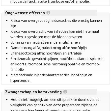
myocardinfarct, acute trombose en/of embolie.
Ongewenste effecten
Risico van overgevoeligheidsreacties die ernstig kunnen
zijn.
Risico van overdracht van infecties kan niet helemaal
worden uitgesloten met de bloedderivaten.
Vorming van neutraliserende antilichamen.
Damoctocog alfa, rurioctocog alfa: hoofdpijn.
Efanesoctocog alfa: hoofdpijn en artralgie.
Emicizumab: gewrichtspijnen, hoofdpijn, diarree, spierpijn
en koorts; trombotische microangiopathie en trombo-
embolie.
Marstacimab: injectieplaatsreacties, hoofdpijn en
hypertensie.
Zwangerschap en borstvoeding
Het is niet mogelijk om een uitspraak te doen over de
veiligheid van gebruik van deze preparaten tijdens de
zwangerschap (geen of onvoldoende informatie