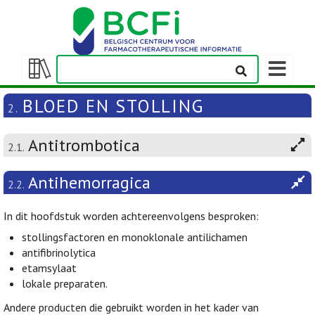
Weergeven
navigatieba
Weergeven/verbergen
inhoudstafel
BLOED EN STOLLING
2.
Antitrombotica
2.1.
Antihemorragica
2.2.
In dit hoofdstuk worden achtereenvolgens besproken:
stollingsfactoren en monoklonale antilichamen
antifibrinolytica
etamsylaat
lokale preparaten.
Andere producten die gebruikt worden in het kader van