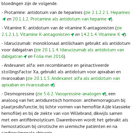
bloedingen zijn de volgende.
- Protamine: antidotum van de heparines (
zie 2.1.2.2.1. Heparines
en
20.1.1.2. Protamine als antidotum van heparine
).
- Vitamine K: antidotum van de vitamine K-antagonisten (
zie
2.1.2.1.1. Vitamine K-antagonisten
en
14.2.1.4. Vitamine K
).
- Idarucizumab: monoklonaal antilichaam gebruikt als antidotum
voor dabigatran (
zie 20.1.1.4. Idarucizumab als antidotum van
dabigatran
en
Folia mei 2016
).
- Andexanet alfa: een recombinante en geïnactiveerde
stollingsfactor Xa, gebruikt als antidotum voor apixaban en
rivaroxaban (
zie 20.1.1.5. Andexanet alfa als antidotum van
apixaban en rivaroxaban
).
- Desmopressine (
zie 5.6.2. Vasopressine-analogen
), een
analoog van het antidiuretisch hormoon: antihemorragicum bij
plaatjesdisfunctie, bij lichte vormen van hemofilie A (de klassieke
hemofilie) en bij de ziekte van von Willebrand, dikwijls samen
met een antifibrinolyticum. Daarenboven wordt het gebruikt als
hemostaticum bij cirrotische en uremische patiënten en na
cardiopulmonale chirurgie.