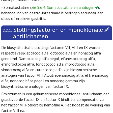
- Somatostatine (
zie 5.6.4. Somatostatine en analogen
):
behandeling van gastro-intestinale bloedingen secundair aan
ulcus of erosieve gastritis.
Stollingsfactoren en monoklonale
2.2.1.
antilichamen
De biosynthetische stollingsfactoren VII, VIII en IX worden
respectievelijk eptacog alfa, octocog alfa en nonacog alfa
genoemd. Damoctocog alfa pegol, efanesoctocog alfa,
efmoroctocog alfa, lonoctocog alfa, moroctocog alfa,
simoctocog alfa en turoctocog alfa zijn biosynthetische
analogen van factor VIII. Albutrepenonacog alfa, eftrenonacog
alfa, nonacog bèta pegol en nonacog gamma zijn
biosynthetische analogen van factor IX.
Emicizumab is een gehumaniseerd monoklonaal antilichaam dat
geactiveerde factor IX en factor X bindt ter compensatie van
het factor VIII-tekort bij hemofilie A. Het bootst de werking van
factor VIII na.