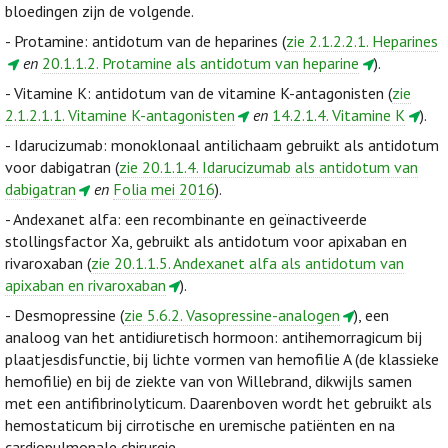
bloedingen zijn de volgende.
- Protamine: antidotum van de heparines (
zie 2.1.2.2.1. Heparines
en
20.1.1.2. Protamine als antidotum van heparine
).
- Vitamine K: antidotum van de vitamine K-antagonisten (
zie
2.1.2.1.1. Vitamine K-antagonisten
en
14.2.1.4. Vitamine K
).
- Idarucizumab: monoklonaal antilichaam gebruikt als antidotum
voor dabigatran (
zie 20.1.1.4. Idarucizumab als antidotum van
dabigatran
en
Folia mei 2016
).
- Andexanet alfa: een recombinante en geïnactiveerde
stollingsfactor Xa, gebruikt als antidotum voor apixaban en
rivaroxaban (
zie 20.1.1.5. Andexanet alfa als antidotum van
apixaban en rivaroxaban
).
- Desmopressine (
zie 5.6.2. Vasopressine-analogen
), een
analoog van het antidiuretisch hormoon: antihemorragicum bij
plaatjesdisfunctie, bij lichte vormen van hemofilie A (de klassieke
hemofilie) en bij de ziekte van von Willebrand, dikwijls samen
met een antifibrinolyticum. Daarenboven wordt het gebruikt als
hemostaticum bij cirrotische en uremische patiënten en na
cardiopulmonale chirurgie.