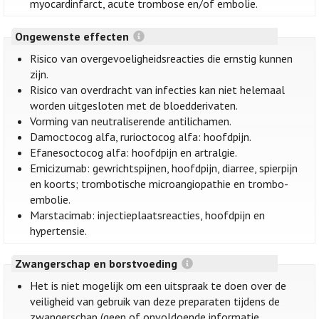
myocardinfarct, acute trombose en/of embolie.
Ongewenste effecten
Risico van overgevoeligheidsreacties die ernstig kunnen
zijn.
Risico van overdracht van infecties kan niet helemaal
worden uitgesloten met de bloedderivaten.
Vorming van neutraliserende antilichamen.
Damoctocog alfa, rurioctocog alfa: hoofdpijn.
Efanesoctocog alfa: hoofdpijn en artralgie.
Emicizumab: gewrichtspijnen, hoofdpijn, diarree, spierpijn
en koorts; trombotische microangiopathie en trombo-
embolie.
Marstacimab: injectieplaatsreacties, hoofdpijn en
hypertensie.
Zwangerschap en borstvoeding
Het is niet mogelijk om een uitspraak te doen over de
veiligheid van gebruik van deze preparaten tijdens de
zwangerschap (geen of onvoldoende informatie