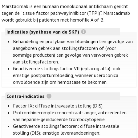
Marstacimab is een humaan monoklonaal antilichaam gericht
tegen de “tissue factor pathway inhibitor (TFPI)”. Marstacimab
wordt gebruikt bij patiënten met hemofilie A of B.
Indicaties (synthese van de SKP)
Behandeling en profylaxe van bloedingen ten gevolge van
aangeboren gebrek aan stollingsfactoren of (voor
sommige producten) ten gevolge van verworven gebrek
aan stollingsfactoren.
Geactiveerde stollingsfactor VII (eptacog alfa): ook
ernstige postpartumbloeding, wanneer uterotonica
onvoldoende zijn om hemostase te bekomen.
Contra-indicaties
Factor IX: diffuse intravasale stolling (DIS).
Protrombinecomplexconcentraat: angor, antecedenten
van heparine-geïnduceerde trombocytopenie.
Geactiveerde stollingsfactoren: diffuse intravasale
stolling (DIS); ernstige leveraandoeningen;