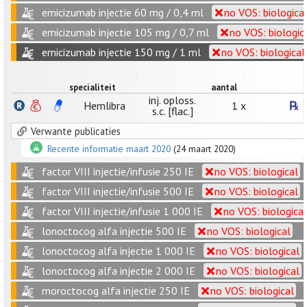
emicizumab injectie 60 mg / 0,4 ml
no VOS: biologica
emicizumab injectie 105 mg / 0,7 ml
no VOS: biologic
emicizumab injectie 150 mg / 1 ml
no VOS: biological
specialiteit
aantal
inj. oploss.
Hemlibra
1 x
s.c. [flac.]
Verwante publicaties
Recente informatie maart 2020
(24 maart 2020)
factor VIII injectie/infusie 250 IE
no VOS: biological
factor VIII injectie/infusie 500 IE
no VOS: biological
factor VIII injectie/infusie 1 000 IE
no VOS: biological
lonoctocog alfa injectie 500 IE
no VOS: biological
lonoctocog alfa injectie 1 000 IE
no VOS: biological
lonoctocog alfa injectie 2 000 IE
no VOS: biological
moroctocog alfa injectie 250 IE
no VOS: biological