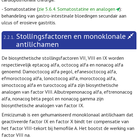
- Somatostatine (
zie 5.6.4. Somatostatine en analogen
):
behandeling van gastro-intestinale bloedingen secundair aan
ulcus of erosieve gastritis.
Stollingsfactoren en monoklonale
2.2.1.
antilichamen
De biosynthetische stollingsfactoren VII, VIII en IX worden
respectievelijk eptacog alfa, octocog alfa en nonacog alfa
genoemd. Damoctocog alfa pegol, efanesoctocog alfa,
efmoroctocog alfa, lonoctocog alfa, moroctocog alfa,
simoctocog alfa en turoctocog alfa zijn biosynthetische
analogen van factor VIII. Albutrepenonacog alfa, eftrenonacog
alfa, nonacog bèta pegol en nonacog gamma zijn
biosynthetische analogen van factor IX.
Emicizumab is een gehumaniseerd monoklonaal antilichaam dat
geactiveerde factor IX en factor X bindt ter compensatie van
het factor VIII-tekort bij hemofilie A. Het bootst de werking van
factor VIII na.