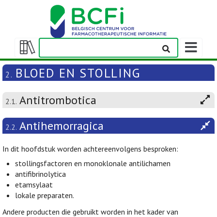
Weergeven
navigatieba
Weergeven/verbergen
inhoudstafel
BLOED EN STOLLING
2.
Antitrombotica
2.1.
Antihemorragica
2.2.
In dit hoofdstuk worden achtereenvolgens besproken:
stollingsfactoren en monoklonale antilichamen
antifibrinolytica
etamsylaat
lokale preparaten.
Andere producten die gebruikt worden in het kader van