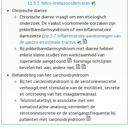
11.3.3. Nitro-imidazoolderivaten
).
Chronische diarree
Chronische diarree vraagt om een etiologisch
onderzoek. De vaakst voorkomende oorzaken zijn
prikkelbaredarmsyndroom of een inflammatoire
darmziekte (
zie 3.7. Inflammatoire aandoeningen van
de gastro-intestinale tractus
).
Bij prikkelbaredarmsyndroom met diarree hebben
enkele kleine studies een werkzaamheid van
loperamide aangetoond.
Sommige richtlijnen
bevelen het aan, andere niet.
Behandeling van het carcinoïdsyndroom
Bij het carcinoïdsyndroom is de serotoninesecretie
verhoogd, met stimulatie van de motiliteit, secretie
en ontsteking van het maagdarmkanaal.
Telotristatethyl, in associatie met een
somatostatine-analoog, vermindert de
serotoninesecretie en de stoelgangsfrequentie bij
patiënten met carcinoïdsyndroom.