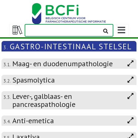
Weergeven
navigatieba
Weergeven/verbergen
inhoudstafel
GASTRO-INTESTINAAL STELSEL
3.
Maag- en duodenumpathologie
3.1.
Spasmolytica
3.2.
Lever-, galblaas- en
3.3.
pancreaspathologie
Anti-emetica
3.4.
Laxativa
3.5.