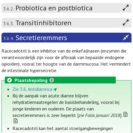
Probiotica en postbiotica
3.6.2.
Transitinhibitoren
3.6.3.
Secretieremmers
3.6.4.
Racecadotril is een inhibitor van de enkefalinasen (enzymen die
verantwoordelijk zijn voor de afbraak van bepaalde endogene
opioïden), vooral ter hoogte van de darmmucosa. Het vermindert
de intestinale hypersecretie.
Plaatsbepaling
Zie 3.6. Antidiarreïca
Bij de aanpak van acute diarree blijven
rehydratiemaatregelen de basisbehandeling, vooral bij
jonge kinderen en ouderen. De plaats van
secretieremmers is zeer beperkt [
zie Folia januari 2018
].
Racecadotril kan het aantal stoelgangbewegingen