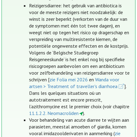
Reizigersdiarree: het gebruik van antibiotica is
voor de meeste reizigers niet noodzakelijk: de
winst is zeer beperkt (verkorten van de duur van
de symptomen met één tot twee dagen), en
weegt niet op tegen het risico op dragerschap en
verspreiding van multiresistente kiemen, de
potentiële ongewenste effecten en de kostprijs.
Volgens de ‘Belgische Studiegroep
Reisgeneeskunde’ is het enkel nog bij specifieke
risicogroepen aanbevolen om een antibioticum
voor zelfbehandeling van reizigersdiarree voor te
schrijven [
zie Folia mei 2026
en
Wanda voor
artsen > Treatment of traveller’s diarrhoea
].
Dans les quelques situations où un
autotraitement est encore prescrit,
l’azithromycine est le premier choix (voir chapitre
11.1.2.2. Neomacroliden
).
Voor behandeling van acute diarree te wijten aan
parasieten, meestal amoeben of giardia, komen
vooral imidazoolderivaten in aanmerking (
zie