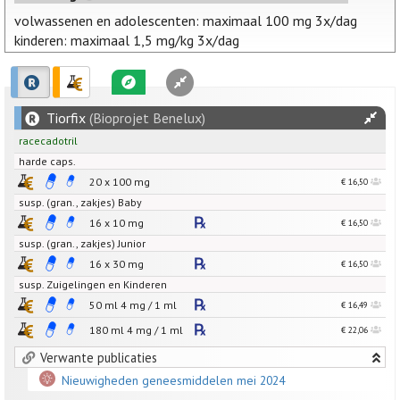
volwassenen en adolescenten: maximaal 100 mg 3x/dag
kinderen: maximaal 1,5 mg/kg 3x/dag
Tiorfix
(Bioprojet Benelux)
racecadotril
harde caps.
20 x
100
mg
€ 16,50
susp. (gran., zakjes) Baby
16 x
10
mg
€ 16,50
susp. (gran., zakjes) Junior
16 x
30
mg
€ 16,50
susp. Zuigelingen en Kinderen
50 ml
4
mg
/
1
ml
€ 16,49
180 ml
4
mg
/
1
ml
€ 22,06
Verwante publicaties
Nieuwigheden geneesmiddelen mei 2024