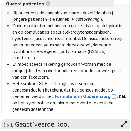
Oudere patiënten
Bij ouderen is de aanpak van diarree dezelfde als bij
jongere patiënten (zie rubriek
“Plaatsbepaling”
).
Oudere patiënten hebben een groter risico op dehydratie
en op complicaties zoals elektrolytenstoornissen,
hypotensie, acute nierinsufficiëntie. De risicofactoren zijn
onder meer een verminderd dorstgevoel, dementie
(vochtinname weigeren), polyfarmacie (NSAID's,
diuretica,...).
Er moet steeds rekening gehouden worden met de
mogelijkheid van overloopdiarree door de aanwezigheid
van een fecaloom.
Het symbool 80+ ter hoogte van sommige
geneesmiddelen betekent dat het geneesmiddel op-
genomen werd in het
Formularium Ouderenzorg
. Klik
op het symbooltje om hier meer over te lezen in de
geneesmiddelenfiche.
Geactiveerde kool
3.6.1.