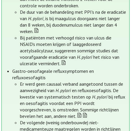
controle worden onderbroken.
De duur van de behandeling met PPI's na de eradicatie
van
H. pylori
, is bij maagulcus doorgaans niet langer
dan 8 weken, bij duodenumulcus niet langer dan 4
weken.
Bij patiënten met verhoogd risico van ulcus die
NSAID’s moeten krijgen of laaggedoseerd
acetylsalicylzuur, suggereren sommige studies dat
voorafgaande eradicatie van
H. pylori
het risico van
ulceratie vermindert.
Gastro-oesofageale refluxsymptomen en
refluxoesofagitis
Er werd geen causaal verband aangetoond tussen de
aanwezigheid van
H. pylori
en refluxoesofagitis. De
kwestie van systematisch testen op
H. pylori
bij reflux
en oesofagitis voordat een PPI wordt
voorgeschreven, is omstreden. Sommige richtlijnen
bevelen het aan, andere niet.
De volgende (weinig onderbouwde) niet-
medicamenteuze maatregelen worden in richtlijnen