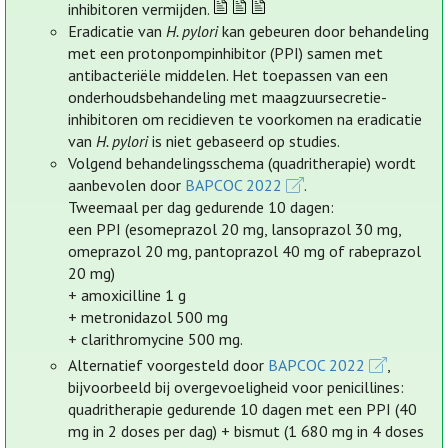
inhibitoren vermijden.
Eradicatie van
H. pylori
kan gebeuren door behandeling
met een protonpompinhibitor (PPI) samen met
antibacteriële middelen. Het toepassen van een
onderhoudsbehandeling met maagzuursecretie-
inhibitoren om recidieven te voorkomen na eradicatie
van
H. pylori
is niet gebaseerd op studies.
Volgend behandelingsschema (quadritherapie) wordt
aanbevolen door
BAPCOC 2022
.
Tweemaal per dag gedurende 10 dagen:
een PPI (esomeprazol 20 mg, lansoprazol 30 mg,
omeprazol 20 mg, pantoprazol 40 mg of rabeprazol
20 mg)
+ amoxicilline 1 g
+ metronidazol 500 mg
+ clarithromycine 500 mg.
Alternatief voorgesteld door
BAPCOC 2022
,
bijvoorbeeld bij overgevoeligheid voor penicillines:
quadritherapie gedurende 10 dagen met een PPI (40
mg in 2 doses per dag) + bismut (1 680 mg in 4 doses