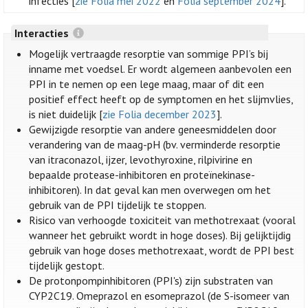
infecties [
zie Folia mei 2022
en
Folia september 2024
].
Interacties
Mogelijk vertraagde resorptie van sommige PPI’s bij
inname met voedsel. Er wordt algemeen aanbevolen een
PPI in te nemen op een lege maag, maar of dit een
positief effect heeft op de symptomen en het slijmvlies,
is niet duidelijk [
zie Folia december 2023
].
Gewijzigde resorptie van andere geneesmiddelen door
verandering van de maag-pH (bv. verminderde resorptie
van itraconazol, ijzer, levothyroxine, rilpivirine en
bepaalde protease-inhibitoren en proteïnekinase-
inhibitoren). In dat geval kan men overwegen om het
gebruik van de PPI tijdelijk te stoppen.
Risico van verhoogde toxiciteit van methotrexaat (vooral
wanneer het gebruikt wordt in hoge doses). Bij gelijktijdig
gebruik van hoge doses methotrexaat, wordt de PPI best
tijdelijk gestopt.
De protonpompinhibitoren (PPI's) zijn substraten van
CYP2C19. Omeprazol en esomeprazol (de S-isomeer van