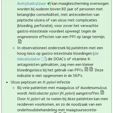
Acetylsalicylzuur
) kan maagbescherming overwogen
worden bij ouderen boven 80 jaar of personen met
belangrijke comorbiditeit, met antecedenten van
peptische ulcera of van ulcus met complicaties
(bloeding, perforatie), voor zover het verwachte
gastro-intestinale voordeel opweegt tegen de
ongewenste effecten van een PPI op lange termijn.
In observationeel onderzoek bij patiënten met een
hoog risico op gastro-intestinale bloedingen (
zie
riskcalculator
) die DOAC’s of vitamine K-
antagonisten gebruikten, zag men een kleiner
bloedingsrisico bij het gebruik van PPI’s.
Deze
indicatie is niet opgenomen in de SKP’s.
Ulcus pepticum en
H. pylori
-infectie
Bij vele patiënten met maagulcus of duodenumulcus
wordt
Helicobacter pylori (H. pylori)
aangetroffen.
Door
H. pylori
uit te roeien bij deze patiënten kan men
recidieven voorkomen, en zo de noodzaak van een
onderhoudsbehandeling met maagzuursecretie-