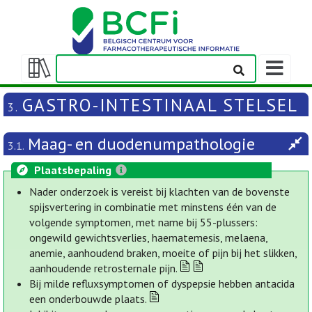
Weergeven
navigatieba
Weergeven/verbergen
inhoudstafel
GASTRO-INTESTINAAL STELSEL
3.
Maag- en duodenumpathologie
3.1.
Plaatsbepaling
Nader onderzoek is vereist bij klachten van de bovenste
spijsvertering in combinatie met minstens één van de
volgende symptomen, met name bij 55-plussers:
ongewild gewichtsverlies, haematemesis, melaena,
anemie, aanhoudend braken, moeite of pijn bij het slikken,
aanhoudende retrosternale pijn.
Bij milde refluxsymptomen of dyspepsie hebben antacida
een onderbouwde plaats.