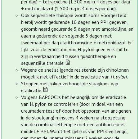
per dag) + tetracycline (1 500 mg in 4 doses per dag)
+ metronidazol (1 500 mg in 4 doses per dag).
Ook sequentiële therapie wordt soms voorgesteld:
hierbij wordt gedurende 10 dagen een PPI gegeven,
gecombineerd gedurende 5 dagen met amoxicilline, en
daarna gedurende de volgende 5 dagen met
tweemaal per dag clarithromycine + metronidazol. Er
lijkt voor de eradicatie van H. pylori geen verschil te
zijn in werkzaamheid tussen quadritherapie en
sequentiële therapie.
Wegens de snel stijgende resistentie zijn chinolonen
mogelijk niet effectief in de eradicatie van
H. pylori
.
Stoppen met roken verhoogt de slaagkans van
eradicatie.
Volgens BAPCOC is het belangrijk om de eradicatie
van H. pylori te controleren (door middel van een
ureumademtest of door het opsporen van antigenen
in de stoelgang) minstens 4 weken na stopzetting
van de combinatietherapie met een antibacterieel
middel + PPI. Wordt het gebruik van PPI's verlengd,
dan moet de inname minstens 2 weken voor de