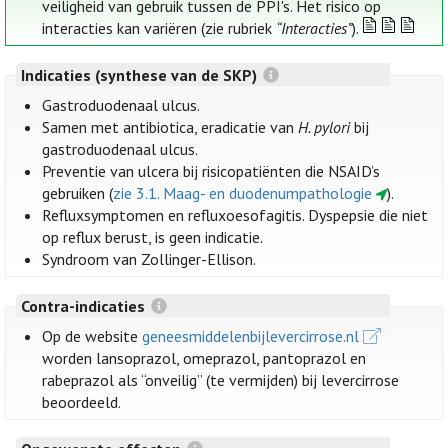
veiligheid van gebruik tussen de PPI's. Het risico op
interacties kan variëren (zie rubriek
“Interacties”
).
Indicaties (synthese van de SKP)
Gastroduodenaal ulcus.
Samen met antibiotica, eradicatie van
H. pylori
bij
gastroduodenaal ulcus.
Preventie van ulcera bij risicopatiënten die NSAID’s
gebruiken (
zie 3.1. Maag- en duodenumpathologie
).
Refluxsymptomen en refluxoesofagitis. Dyspepsie die niet
op reflux berust, is geen indicatie.
Syndroom van Zollinger-Ellison.
Contra-indicaties
Op de website
geneesmiddelenbijlevercirrose.nl
worden lansoprazol, omeprazol, pantoprazol en
rabeprazol als “onveilig” (te vermijden) bij levercirrose
beoordeeld.