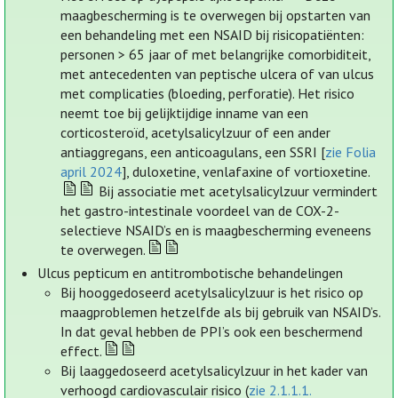
maagbescherming is te overwegen bij opstarten van
een behandeling met een NSAID bij risicopatiënten:
personen > 65 jaar of met belangrijke comorbiditeit,
met antecedenten van peptische ulcera of van ulcus
met complicaties (bloeding, perforatie). Het risico
neemt toe bij gelijktijdige inname van een
corticosteroïd, acetylsalicylzuur of een ander
antiaggregans, een anticoagulans, een SSRI [
zie Folia
april 2024
], duloxetine, venlafaxine of vortioxetine.
Bij associatie met acetylsalicylzuur vermindert
het gastro-intestinale voordeel van de COX-2-
selectieve NSAID’s en is maagbescherming eveneens
te overwegen.
Ulcus pepticum en antitrombotische behandelingen
Bij hooggedoseerd acetylsalicylzuur is het risico op
maagproblemen hetzelfde als bij gebruik van NSAID’s.
In dat geval hebben de PPI’s ook een beschermend
effect.
Bij laaggedoseerd acetylsalicylzuur in het kader van
verhoogd cardiovasculair risico (
zie 2.1.1.1.