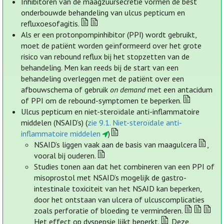
Inhibitoren van de maagzuursecretie vormen de best
onderbouwde behandeling van ulcus pepticum en
refluxoesofagitis.
Als er een protonpompinhibitor (PPI) wordt gebruikt,
moet de patiënt worden geïnformeerd over het grote
risico van rebound reflux bij het stopzetten van de
behandeling. Men kan reeds bij de start van een
behandeling overleggen met de patiënt over een
afbouwschema of gebruik
on demand
met een antacidum
of PPI om de rebound-symptomen te beperken.
Ulcus pepticum en niet-steroïdale anti-inflammatoire
middelen (NSAID’s) (
zie 9.1. Niet-steroïdale anti-
inflammatoire middelen
)
NSAID’s liggen vaak aan de basis van maagulcera
,
vooral bij ouderen.
Studies tonen aan dat het combineren van een PPI of
misoprostol met NSAID’s mogelijk de gastro-
intestinale toxiciteit van het NSAID kan beperken,
door het ontstaan van ulcera of ulcuscomplicaties
zoals perforatie of bloeding te verminderen.
Het effect op dyspepsie lijkt beperkt.
Deze