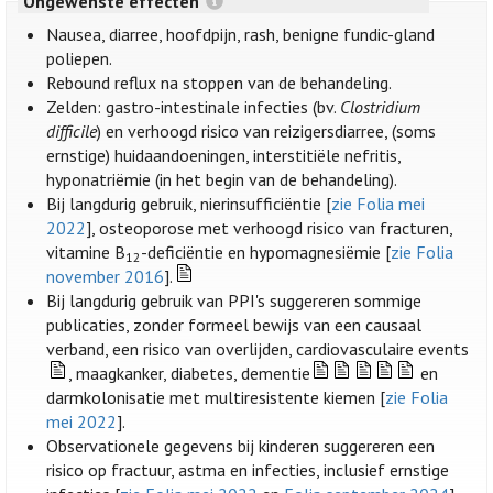
Ongewenste effecten
Nausea, diarree, hoofdpijn, rash, benigne fundic-gland
poliepen.
Rebound reflux na stoppen van de behandeling.
Zelden: gastro-intestinale infecties (bv.
Clostridium
difficile
) en verhoogd risico van reizigersdiarree, (soms
ernstige) huidaandoeningen, interstitiële nefritis,
hyponatriëmie (in het begin van de behandeling).
Bij langdurig gebruik, nierinsufficiëntie [
zie Folia mei
2022
], osteoporose met verhoogd risico van fracturen,
vitamine B
-deficiëntie en hypomagnesiëmie [
zie Folia
12
november 2016
].
Bij langdurig gebruik van PPI's suggereren sommige
publicaties, zonder formeel bewijs van een causaal
verband, een risico van overlijden, cardiovasculaire events
, maagkanker, diabetes, dementie
en
darmkolonisatie met multiresistente kiemen [
zie Folia
mei 2022
].
Observationele gegevens bij kinderen suggereren een
risico op fractuur, astma en infecties, inclusief ernstige