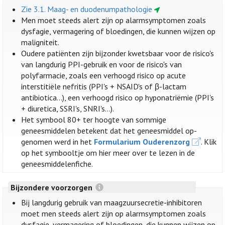
Zie 3.1. Maag- en duodenumpathologie
Men moet steeds alert zijn op alarmsymptomen zoals
dysfagie, vermagering of bloedingen, die kunnen wijzen op
maligniteit.
Oudere patiënten zijn bijzonder kwetsbaar voor de risico's
van langdurig PPI-gebruik en voor de risico's van
polyfarmacie, zoals een verhoogd risico op acute
interstitiële nefritis (PPI's + NSAID's of β-lactam
antibiotica...), een verhoogd risico op hyponatriëmie (PPI's
+ diuretica, SSRI's, SNRI's...).
Het symbool 80+ ter hoogte van sommige
geneesmiddelen betekent dat het geneesmiddel op-
genomen werd in het
Formularium Ouderenzorg
. Klik
op het symbooltje om hier meer over te lezen in de
geneesmiddelenfiche.
Bijzondere voorzorgen
Bij langdurig gebruik van maagzuursecretie-inhibitoren
moet men steeds alert zijn op alarmsymptomen zoals
dysfagie, vermagering of bloedingen, die kunnen wijzen op