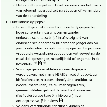
Het is nuttig de patiënt te informeren over het risico
van rebound hyperaciditeit na stoppen of verminderen
van de behandeling.
Functionele dyspepsie
Er wordt gesproken van functionele dyspepsie bij
hoge spijsverteringssymptomen zonder
endoscopische letsels (of in afwezigheid van
endoscopisch onderzoek bij personen jonger dan 50
jaar zonder alarmsymptomen): epigastrische pijn, een
vroegtijdig verzadigingsgevoel, een vol gevoel na de
maaltijd, oprispingen, misselijkheid of ongemak in de
bovenbuik.
Sommige geneesmiddelen kunnen dyspepsie
veroorzaken, met name NSAID's, acetyl-salicylzuur,
bisfosfonaten, nitraten, theofylline, antibiotica
(vooral macroliden), calci-umantagonisten,
geneesmiddelen gebruikt bij erectiestoornissen
(fosfodiësterase type 5-inhibitoren), ijzer,
antidepressiva, β-blokkers.
Volgens verschillende richtlijnen kunnen de