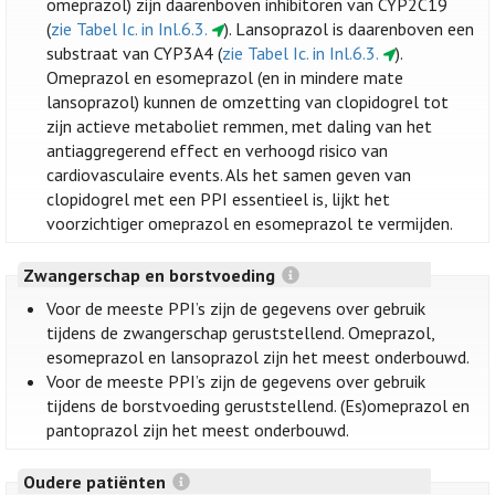
omeprazol) zijn daarenboven inhibitoren van CYP2C19
(
zie Tabel Ic. in Inl.6.3.
). Lansoprazol is daarenboven een
substraat van CYP3A4 (
zie Tabel Ic. in Inl.6.3.
).
Omeprazol en esomeprazol (en in mindere mate
lansoprazol) kunnen de omzetting van clopidogrel tot
zijn actieve metaboliet remmen, met daling van het
antiaggregerend effect en verhoogd risico van
cardiovasculaire events. Als het samen geven van
clopidogrel met een PPI essentieel is, lijkt het
voorzichtiger omeprazol en esomeprazol te vermijden.
Zwangerschap en borstvoeding
Voor de meeste PPI’s zijn de gegevens over gebruik
tijdens de zwangerschap geruststellend. Omeprazol,
esomeprazol en lansoprazol zijn het meest onderbouwd.
Voor de meeste PPI’s zijn de gegevens over gebruik
tijdens de borstvoeding geruststellend. (Es)omeprazol en
pantoprazol zijn het meest onderbouwd.
Oudere patiënten