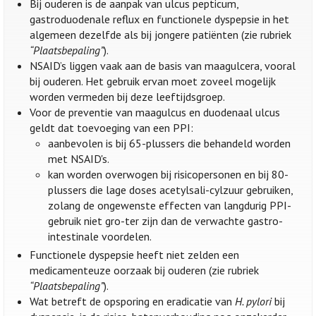
Bij ouderen is de aanpak van ulcus pepticum,
gastroduodenale reflux en functionele dyspepsie in het
algemeen dezelfde als bij jongere patiënten (zie rubriek
“Plaatsbepaling”
).
NSAID’s liggen vaak aan de basis van maagulcera, vooral
bij ouderen. Het gebruik ervan moet zoveel mogelijk
worden vermeden bij deze leeftijdsgroep.
Voor de preventie van maagulcus en duodenaal ulcus
geldt dat toevoeging van een PPI:
aanbevolen is bij 65-plussers die behandeld worden
met NSAID's.
kan worden overwogen bij risicopersonen en bij 80-
plussers die lage doses acetylsali-cylzuur gebruiken,
zolang de ongewenste effecten van langdurig PPI-
gebruik niet gro-ter zijn dan de verwachte gastro-
intestinale voordelen.
Functionele dyspepsie heeft niet zelden een
medicamenteuze oorzaak bij ouderen (zie rubriek
“Plaatsbepaling”
).
Wat betreft de opsporing en eradicatie van
H. pylori
bij