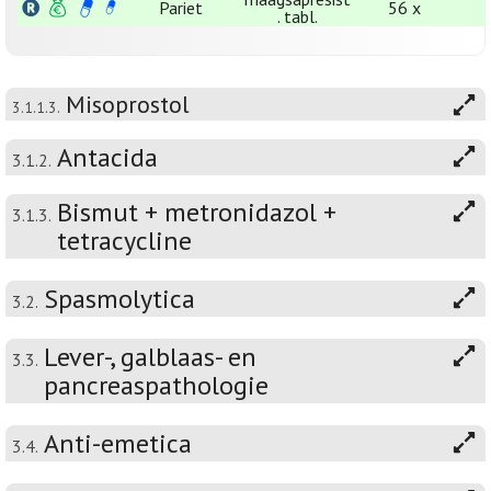
Pariet
56 x
. tabl.
Misoprostol
3.1.1.3.
Antacida
3.1.2.
Bismut + metronidazol +
3.1.3.
tetracycline
Spasmolytica
3.2.
Lever-, galblaas- en
3.3.
pancreaspathologie
Anti-emetica
3.4.