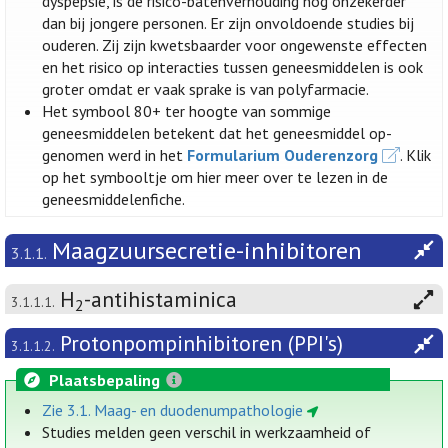
dyspepsie, is de risico-batenverhouding nog onzekerder
dan bij jongere personen. Er zijn onvoldoende studies bij
ouderen. Zij zijn kwetsbaarder voor ongewenste effecten
en het risico op interacties tussen geneesmiddelen is ook
groter omdat er vaak sprake is van polyfarmacie.
Het symbool 80+ ter hoogte van sommige
geneesmiddelen betekent dat het geneesmiddel op-
genomen werd in het
Formularium Ouderenzorg
. Klik
op het symbooltje om hier meer over te lezen in de
geneesmiddelenfiche.
Maagzuursecretie-inhibitoren
3.1.1.
H
-antihistaminica
3.1.1.1.
2
Protonpompinhibitoren (PPI's)
3.1.1.2.
Plaatsbepaling
Zie 3.1. Maag- en duodenumpathologie
Studies melden geen verschil in werkzaamheid of