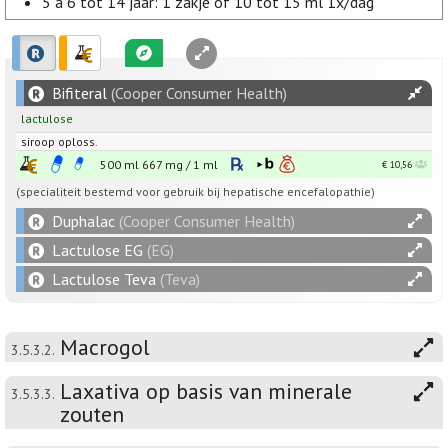
5 à 6 tot 14 jaar: 1 zakje of 10 tot 15 ml 1x/dag
Bifiteral
(Cooper Consumer Health)
lactulose
siroop oploss.
500 ml
667
mg
/
1
ml
€ 10,56
(specialiteit bestemd voor gebruik bij hepatische encefalopathie)
Duphalac
(Cooper Consumer Health)
Lactulose EG
(EG)
Lactulose Teva
(Teva)
Macrogol
3.5.3.2.
Laxativa op basis van minerale
3.5.3.3.
zouten