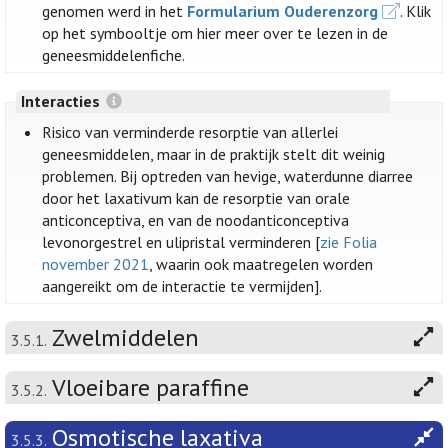
genomen werd in het
Formularium Ouderenzorg
. Klik
op het symbooltje om hier meer over te lezen in de
geneesmiddelenfiche.
Interacties
Risico van verminderde resorptie van allerlei
geneesmiddelen, maar in de praktijk stelt dit weinig
problemen. Bij optreden van hevige, waterdunne diarree
door het laxativum kan de resorptie van orale
anticonceptiva, en van de noodanticonceptiva
levonorgestrel en ulipristal verminderen [
zie Folia
november 2021
, waarin ook maatregelen worden
aangereikt om de interactie te vermijden].
Zwelmiddelen
3.5.1.
Vloeibare paraffine
3.5.2.
Osmotische laxativa
3.5.3.