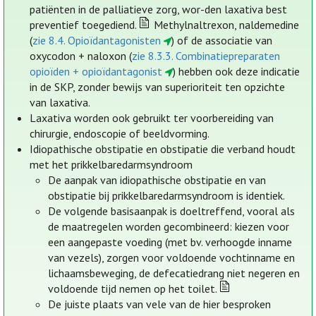
patiënten in de palliatieve zorg, wor-den laxativa best
preventief toegediend.
Methylnaltrexon, naldemedine
(
zie 8.4. Opioïdantagonisten
) of de associatie van
oxycodon + naloxon (
zie 8.3.3. Combinatiepreparaten
opioïden + opioïdantagonist
) hebben ook deze indicatie
in de SKP, zonder bewijs van superioriteit ten opzichte
van laxativa.
Laxativa worden ook gebruikt ter voorbereiding van
chirurgie, endoscopie of beeldvorming.
Idiopathische obstipatie en obstipatie die verband houdt
met het prikkelbaredarmsyndroom
De aanpak van idiopathische obstipatie en van
obstipatie bij prikkelbaredarmsyndroom is identiek.
De volgende basisaanpak is doeltreffend, vooral als
de maatregelen worden gecombineerd: kiezen voor
een aangepaste voeding (met bv. verhoogde inname
van vezels), zorgen voor voldoende vochtinname en
lichaamsbeweging, de defecatiedrang niet negeren en
voldoende tijd nemen op het toilet.
De juiste plaats van vele van de hier besproken