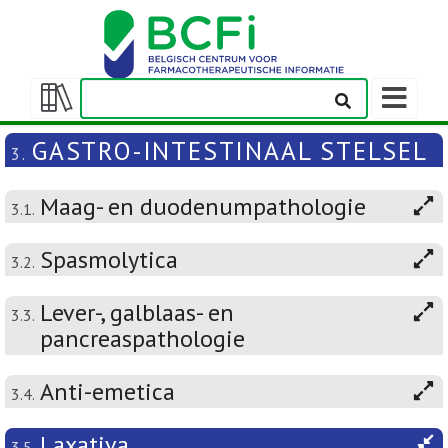
Weergeven
navigatieba
Weergeven/verbergen
inhoudstafel
GASTRO-INTESTINAAL STELSEL
3.
Maag- en duodenumpathologie
3.1.
Spasmolytica
3.2.
Lever-, galblaas- en
3.3.
pancreaspathologie
Anti-emetica
3.4.
Laxativa
3.5.