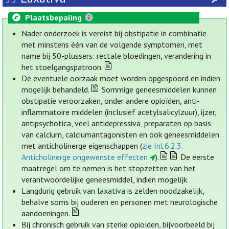
Plaatsbepaling
Nader onderzoek is vereist bij obstipatie in combinatie
met minstens één van de volgende symptomen, met
name bij 50-plussers: rectale bloedingen, verandering in
het stoelgangspatroon.
De eventuele oorzaak moet worden opgespoord en indien
mogelijk behandeld.
Sommige geneesmiddelen kunnen
obstipatie veroorzaken, onder andere opioïden, anti-
inflammatoire middelen (inclusief acetylsalicylzuur), ijzer,
antipsychotica, veel antidepressiva, preparaten op basis
van calcium, calciumantagonisten en ook geneesmiddelen
met anticholinerge eigenschappen (
zie Inl.6.2.3.
Anticholinerge ongewenste effecten
).
De eerste
maatregel om te nemen is het stopzetten van het
verantwoordelijke geneesmiddel, indien mogelijk.
Langdurig gebruik van laxativa is zelden noodzakelijk,
behalve soms bij ouderen en personen met neurologische
aandoeningen.
Bij chronisch gebruik van sterke opioïden, bijvoorbeeld bij