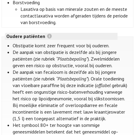
Borstvoeding
Laxativa op basis van minerale zouten en de meeste
contactlaxativa worden afgeraden tijdens de periode
van borstvoeding.
Oudere patiënten
Obstipatie komt zeer frequent voor bij ouderen.
De aanpak van obstipatie is dezelfde als bij jongere
patiënten (zie rubriek
“Plaatsbepaling”
). Zwelmiddelen
geven een risico op obstructie, vooral bij ouderen.
De aanpak van fecaloom is dezelfde als bij jongere
patiënten (zie rubriek
“Plaatsbepaling”
). Orale toediening
van vloeibare paraffine bij deze indicatie (
offlabel
gebruik)
heeft een ongunstige risico-batenverhouding vanwege
het risico op lipoïdpneumonie, vooral bij slikstoornissen.
Bij moeilijke eliminatie of overloopdiarree en fecale
incontinentie is een lavement met lauw kraantjeswater
(1,5 l) een toegepast alternatief in de praktijk.
Het symbool 80+ ter hoogte van sommige
geneesmiddelen betekent dat het geneesmiddel op-