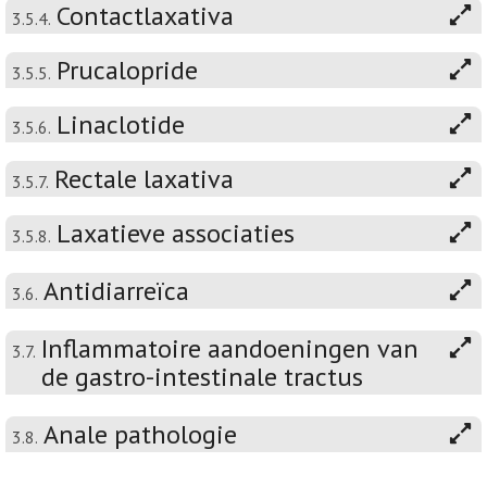
Contactlaxativa
3.5.4.
Prucalopride
3.5.5.
Linaclotide
3.5.6.
Rectale laxativa
3.5.7.
Laxatieve associaties
3.5.8.
Antidiarreïca
3.6.
Inflammatoire aandoeningen van
3.7.
de gastro-intestinale tractus
Anale pathologie
3.8.