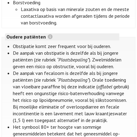
Borstvoeding
Laxativa op basis van minerale zouten en de meeste
contactlaxativa worden afgeraden tijdens de periode
van borstvoeding.
Oudere patiënten
Obstipatie komt zeer frequent voor bij ouderen.
De aanpak van obstipatie is dezelfde als bij jongere
patiënten (zie rubriek
“Plaatsbepaling”
). Zwelmiddelen
geven een risico op obstructie, vooral bij ouderen.
De aanpak van fecaloom is dezelfde als bij jongere
patiënten (zie rubriek
“Plaatsbepaling”
). Orale toediening
van vloeibare paraffine bij deze indicatie (
offlabel
gebruik)
heeft een ongunstige risico-batenverhouding vanwege
het risico op lipoïdpneumonie, vooral bij slikstoornissen.
Bij moeilijke eliminatie of overloopdiarree en fecale
incontinentie is een lavement met lauw kraantjeswater
(1,5 l) een toegepast alternatief in de praktijk.
Het symbool 80+ ter hoogte van sommige
geneesmiddelen betekent dat het geneesmiddel op-