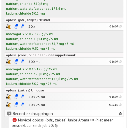
natrium
,
chloride
350,8
mg
natrium
,
waterstofcarbonaat
178,6
mg
kalium
,
chloride
50,2
mg
oploss. (pdr., zakjes) Neutral
20 x
€ 16,07
macrogol 3.350
2,625
g
/
5
ml
natrium
,
chloride
70,14
mg
/
5
ml
natrium
,
waterstofcarbonaat
35,7
mg
/
5
ml
kalium
,
chloride
9,32
mg
/
5
ml
oploss. (conc.) Vloeibaar Sinaasappelsmaak
500 ml
€ 16,07
macrogol 3.350
13,125
g
/
25
ml
natrium
,
chloride
350,8
mg
/
25
ml
natrium
,
waterstofcarbonaat
178,6
mg
/
25
ml
kalium
,
chloride
50,2
mg
/
25
ml
oploss. (zakjes) Unidose
20 x 25 ml
€ 16,07
50 x 25 ml
€ 32,16
Recente schrappingen
Movicol oploss. (pdr., zakjes) Junior Aroma
(niet meer
beschikbaar sinds juli 2026)