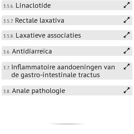
Linaclotide
3.5.6.
Rectale laxativa
3.5.7.
Laxatieve associaties
3.5.8.
Antidiarreïca
3.6.
Inflammatoire aandoeningen van
3.7.
de gastro-intestinale tractus
Anale pathologie
3.8.