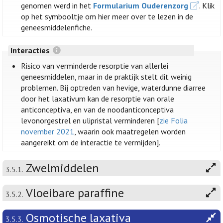
genomen werd in het
Formularium Ouderenzorg
. Klik
op het symbooltje om hier meer over te lezen in de
geneesmiddelenfiche.
Interacties
Risico van verminderde resorptie van allerlei
geneesmiddelen, maar in de praktijk stelt dit weinig
problemen. Bij optreden van hevige, waterdunne diarree
door het laxativum kan de resorptie van orale
anticonceptiva, en van de noodanticonceptiva
levonorgestrel en ulipristal verminderen [
zie Folia
november 2021
, waarin ook maatregelen worden
aangereikt om de interactie te vermijden].
Zwelmiddelen
3.5.1.
Vloeibare paraffine
3.5.2.
Osmotische laxativa
3.5.3.