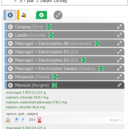
≥ 7 jaar: 2 zakjes 1x/dag
Curapeg
(Teva)
Laxido
(Truvion)
Macrogol + Electrolytes AB
(Aurobindo)
Macrogol + Electrolytes EG
(EG)
Macrogol + Electrolytes EG
(EG)
Macrogol + Electrolytes Sandoz
(Sandoz)
Molaxole
(Viatris)
Movicol
(Norgine)
macrogol 3.350
13,125
g
natrium
,
chloride
350,7
mg
natrium
,
waterstofcarbonaat
178,5
mg
kalium
,
chloride
46,6
mg
oploss. (pdr., zakjes)
20 x
€ 16,07
macrogol 3.350
13,125
g