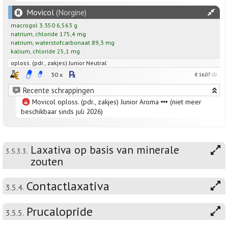
Movicol
(Norgine)
macrogol 3.350
6,563
g
natrium
,
chloride
175,4
mg
natrium
,
waterstofcarbonaat
89,3
mg
kalium
,
chloride
25,1
mg
oploss. (pdr., zakjes) Junior Neutral
30 x
€ 16,07
Recente schrappingen
Movicol oploss. (pdr., zakjes) Junior Aroma
(niet meer
beschikbaar sinds juli 2026)
Laxativa op basis van minerale
3.5.3.3.
zouten
Contactlaxativa
3.5.4.
Prucalopride
3.5.5.