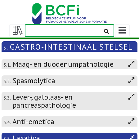
Weergeven
navigatieba
Weergeven/verbergen
inhoudstafel
GASTRO-INTESTINAAL STELSEL
3.
Maag- en duodenumpathologie
3.1.
Spasmolytica
3.2.
Lever-, galblaas- en
3.3.
pancreaspathologie
Anti-emetica
3.4.
Laxativa
3.5.