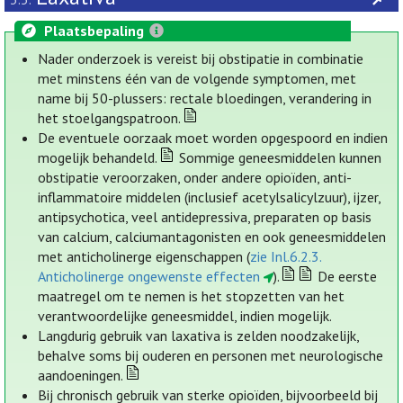
Plaatsbepaling
Nader onderzoek is vereist bij obstipatie in combinatie
met minstens één van de volgende symptomen, met
name bij 50-plussers: rectale bloedingen, verandering in
het stoelgangspatroon.
De eventuele oorzaak moet worden opgespoord en indien
mogelijk behandeld.
Sommige geneesmiddelen kunnen
obstipatie veroorzaken, onder andere opioïden, anti-
inflammatoire middelen (inclusief acetylsalicylzuur), ijzer,
antipsychotica, veel antidepressiva, preparaten op basis
van calcium, calciumantagonisten en ook geneesmiddelen
met anticholinerge eigenschappen (
zie Inl.6.2.3.
Anticholinerge ongewenste effecten
).
De eerste
maatregel om te nemen is het stopzetten van het
verantwoordelijke geneesmiddel, indien mogelijk.
Langdurig gebruik van laxativa is zelden noodzakelijk,
behalve soms bij ouderen en personen met neurologische
aandoeningen.
Bij chronisch gebruik van sterke opioïden, bijvoorbeeld bij