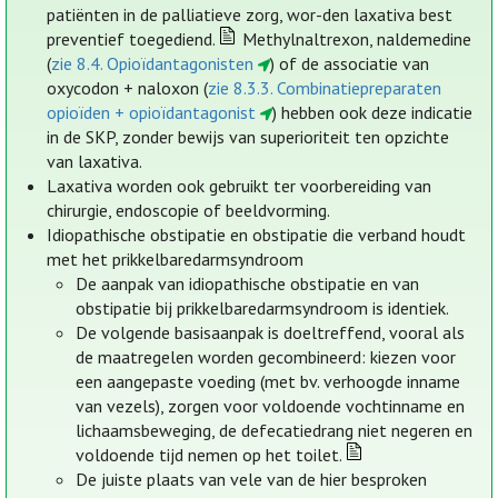
patiënten in de palliatieve zorg, wor-den laxativa best
preventief toegediend.
Methylnaltrexon, naldemedine
(
zie 8.4. Opioïdantagonisten
) of de associatie van
oxycodon + naloxon (
zie 8.3.3. Combinatiepreparaten
opioïden + opioïdantagonist
) hebben ook deze indicatie
in de SKP, zonder bewijs van superioriteit ten opzichte
van laxativa.
Laxativa worden ook gebruikt ter voorbereiding van
chirurgie, endoscopie of beeldvorming.
Idiopathische obstipatie en obstipatie die verband houdt
met het prikkelbaredarmsyndroom
De aanpak van idiopathische obstipatie en van
obstipatie bij prikkelbaredarmsyndroom is identiek.
De volgende basisaanpak is doeltreffend, vooral als
de maatregelen worden gecombineerd: kiezen voor
een aangepaste voeding (met bv. verhoogde inname
van vezels), zorgen voor voldoende vochtinname en
lichaamsbeweging, de defecatiedrang niet negeren en
voldoende tijd nemen op het toilet.
De juiste plaats van vele van de hier besproken