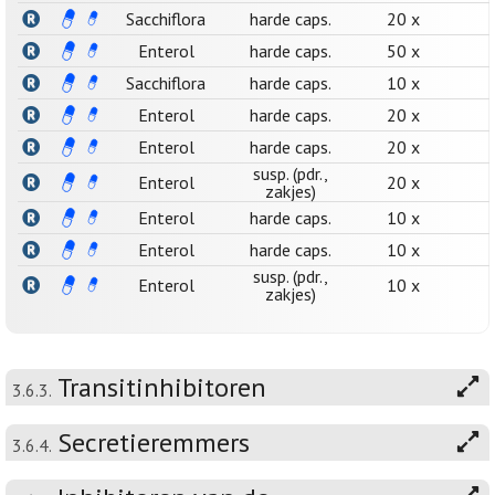
Sacchiflora
harde caps.
20 x
Enterol
harde caps.
50 x
Sacchiflora
harde caps.
10 x
Enterol
harde caps.
20 x
Enterol
harde caps.
20 x
susp. (pdr.,
Enterol
20 x
zakjes)
Enterol
harde caps.
10 x
Enterol
harde caps.
10 x
susp. (pdr.,
Enterol
10 x
zakjes)
Transitinhibitoren
3.6.3.
Secretieremmers
3.6.4.