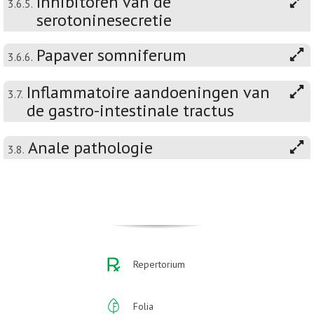
Inhibitoren van de
3.6.5.
serotoninesecretie
Papaver somniferum
3.6.6.
Inflammatoire aandoeningen van
3.7.
de gastro-intestinale tractus
Anale pathologie
3.8.
Repertorium
Folia