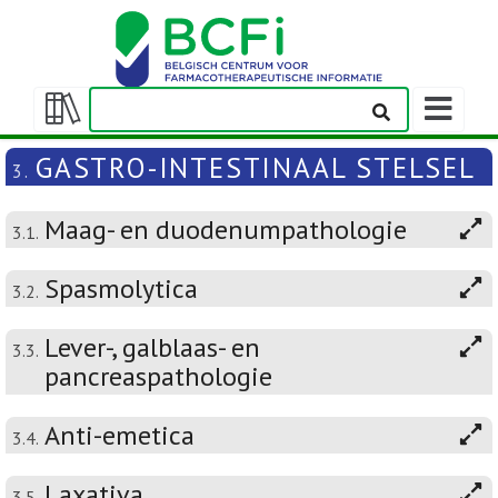
Weergeven
navigatieba
Weergeven/verbergen
inhoudstafel
GASTRO-INTESTINAAL STELSEL
3.
Maag- en duodenumpathologie
3.1.
Spasmolytica
3.2.
Lever-, galblaas- en
3.3.
pancreaspathologie
Anti-emetica
3.4.
Laxativa
3.5.