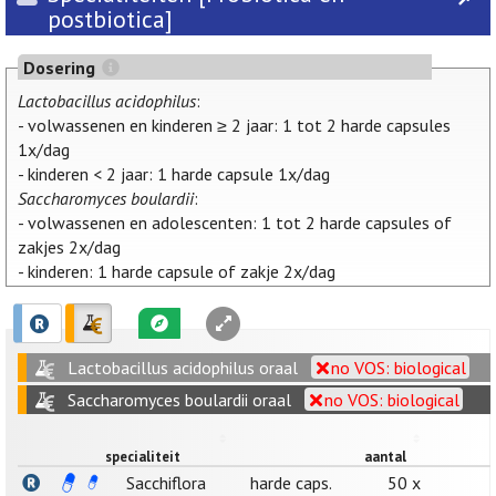
postbiotica]
Dosering
Lactobacillus acidophilus
:
- volwassenen en kinderen ≥ 2 jaar: 1 tot 2 harde capsules
1x/dag
- kinderen < 2 jaar: 1 harde capsule 1x/dag
Saccharomyces boulardii
:
- volwassenen en adolescenten: 1 tot 2 harde capsules of
zakjes 2x/dag
- kinderen: 1 harde capsule of zakje 2x/dag
Lactobacillus acidophilus oraal
no VOS: biological
Saccharomyces boulardii oraal
no VOS: biological
specialiteit
aantal
Sacchiflora
harde caps.
50 x