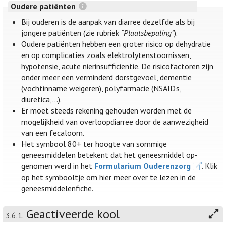
Oudere patiënten
Bij ouderen is de aanpak van diarree dezelfde als bij
jongere patiënten (zie rubriek
“Plaatsbepaling”
).
Oudere patiënten hebben een groter risico op dehydratie
en op complicaties zoals elektrolytenstoornissen,
hypotensie, acute nierinsufficiëntie. De risicofactoren zijn
onder meer een verminderd dorstgevoel, dementie
(vochtinname weigeren), polyfarmacie (NSAID's,
diuretica,...).
Er moet steeds rekening gehouden worden met de
mogelijkheid van overloopdiarree door de aanwezigheid
van een fecaloom.
Het symbool 80+ ter hoogte van sommige
geneesmiddelen betekent dat het geneesmiddel op-
genomen werd in het
Formularium Ouderenzorg
. Klik
op het symbooltje om hier meer over te lezen in de
geneesmiddelenfiche.
Geactiveerde kool
3.6.1.