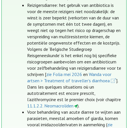
Reizigersdiarree: het gebruik van antibiotica is
voor de meeste reizigers niet noodzakelijk: de
winst is zeer beperkt (verkorten van de duur van
de symptomen met één tot twee dagen), en
weegt niet op tegen het risico op dragerschap en
verspreiding van multiresistente kiemen, de
potentiële ongewenste effecten en de kostprijs.
Volgens de ‘Belgische Studiegroep
Reisgeneeskunde’ is het enkel nog bij specifieke
risicogroepen aanbevolen om een antibioticum
voor zelfbehandeling van reizigersdiarree voor te
schrijven [
zie Folia mei 2026
en
Wanda voor
artsen > Treatment of traveller’s diarrhoea
].
Dans les quelques situations où un
autotraitement est encore prescrit,
l’azithromycine est le premier choix (voir chapitre
11.1.2.2. Neomacroliden
).
Voor behandeling van acute diarree te wijten aan
parasieten, meestal amoeben of giardia, komen
vooral imidazoolderivaten in aanmerking (
zie