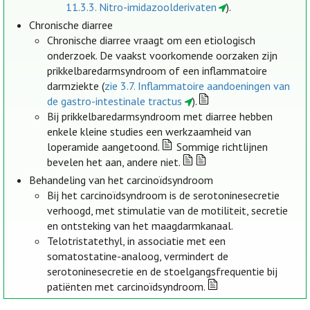
11.3.3. Nitro-imidazoolderivaten
).
Chronische diarree
Chronische diarree vraagt om een etiologisch
onderzoek. De vaakst voorkomende oorzaken zijn
prikkelbaredarmsyndroom of een inflammatoire
darmziekte (
zie 3.7. Inflammatoire aandoeningen van
de gastro-intestinale tractus
).
Bij prikkelbaredarmsyndroom met diarree hebben
enkele kleine studies een werkzaamheid van
loperamide aangetoond.
Sommige richtlijnen
bevelen het aan, andere niet.
Behandeling van het carcinoïdsyndroom
Bij het carcinoïdsyndroom is de serotoninesecretie
verhoogd, met stimulatie van de motiliteit, secretie
en ontsteking van het maagdarmkanaal.
Telotristatethyl, in associatie met een
somatostatine-analoog, vermindert de
serotoninesecretie en de stoelgangsfrequentie bij
patiënten met carcinoïdsyndroom.