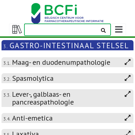
Weergeven
navigatieba
Weergeven/verbergen
inhoudstafel
GASTRO-INTESTINAAL STELSEL
3.
Maag- en duodenumpathologie
3.1.
Spasmolytica
3.2.
Lever-, galblaas- en
3.3.
pancreaspathologie
Anti-emetica
3.4.
Laxativa
3.5.