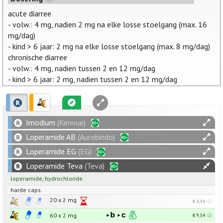
acute diarree
- volw.: 4 mg, nadien 2 mg na elke losse stoelgang (max. 16
mg/dag)
- kind > 6 jaar: 2 mg na elke losse stoelgang (max. 8 mg/dag)
chronische diarree
- volw.: 4 mg, nadien tussen 2 en 12 mg/dag
- kind > 6 jaar: 2 mg, nadien tussen 2 en 12 mg/dag
Imodium
(Kenvue)
Loperamide AB
(Aurobindo)
Loperamide EG
(EG)
Loperamide Teva
(Teva)
loperamide
,
hydrochloride
harde caps.
20 x
2
mg
€ 6,94
60 x
2
mg
€ 9,54