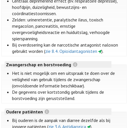
Centraal deprimerend effect (bv. respiratoire depressie),
hoofdpijn, duizeligheid, bewustzijns- en
coördinatiestoornissen.
Zelden: urineretentie, paralytische ileus, toxisch
megacolon, pancreatitis, ernstige
overgevoeligheidsreactie en huiduitslag, verhoogde
spierspanning.
Bij overdosering kan de narcotische antagonist naloxon
gebruikt worden (
zie 8.4. Opioïdantagonisten
).
Zwangerschap en borstvoeding
Het is niet mogelijk om een uitspraak te doen over de
veiligheid van gebruik tijdens de zwangerschap
(onvoldoende informatie beschikbaar).
De gegevens over kortstondig gebruik tijdens de
borstvoeding zijn geruststellend.
Oudere patiënten
Bij ouderen is de aanpak van diarree dezelfde als bij
jongere patiënten (
zie 3.6. Antidiarreïca
).