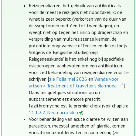
Reizigersdiarree: het gebruik van antibiotica is
voor de meeste reizigers niet noodzakelijk: de
winst is zeer beperkt (verkorten van de duur van
de symptomen met één tot twee dagen), en
weegt niet op tegen het risico op dragerschap en
verspreiding van multiresistente kiemen, de
potentiële ongewenste effecten en de kostprijs.
Volgens de ‘Belgische Studiegroep
Reisgeneeskunde’ is het enkel nog bij specifieke
risicogroepen aanbevolen om een antibioticum
voor zelfbehandeling van reizigersdiarree voor te
schrijven [
zie Folia mei 2026
en
Wanda voor
artsen > Treatment of traveller’s diarrhoea
].
Dans les quelques situations où un
autotraitement est encore prescrit,
l’azithromycine est le premier choix (voir chapitre
11.1.2.2. Neomacroliden
).
Voor behandeling van acute diarree te wijten aan
parasieten, meestal amoeben of giardia, komen
vooral imidazoolderivaten in aanmerking (
zie