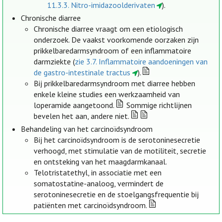
11.3.3. Nitro-imidazoolderivaten
).
Chronische diarree
Chronische diarree vraagt om een etiologisch
onderzoek. De vaakst voorkomende oorzaken zijn
prikkelbaredarmsyndroom of een inflammatoire
darmziekte (
zie 3.7. Inflammatoire aandoeningen van
de gastro-intestinale tractus
).
Bij prikkelbaredarmsyndroom met diarree hebben
enkele kleine studies een werkzaamheid van
loperamide aangetoond.
Sommige richtlijnen
bevelen het aan, andere niet.
Behandeling van het carcinoïdsyndroom
Bij het carcinoïdsyndroom is de serotoninesecretie
verhoogd, met stimulatie van de motiliteit, secretie
en ontsteking van het maagdarmkanaal.
Telotristatethyl, in associatie met een
somatostatine-analoog, vermindert de
serotoninesecretie en de stoelgangsfrequentie bij
patiënten met carcinoïdsyndroom.