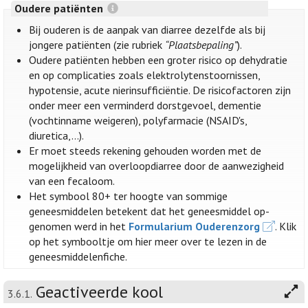
Oudere patiënten
Bij ouderen is de aanpak van diarree dezelfde als bij
jongere patiënten (zie rubriek
“Plaatsbepaling”
).
Oudere patiënten hebben een groter risico op dehydratie
en op complicaties zoals elektrolytenstoornissen,
hypotensie, acute nierinsufficiëntie. De risicofactoren zijn
onder meer een verminderd dorstgevoel, dementie
(vochtinname weigeren), polyfarmacie (NSAID's,
diuretica,...).
Er moet steeds rekening gehouden worden met de
mogelijkheid van overloopdiarree door de aanwezigheid
van een fecaloom.
Het symbool 80+ ter hoogte van sommige
geneesmiddelen betekent dat het geneesmiddel op-
genomen werd in het
Formularium Ouderenzorg
. Klik
op het symbooltje om hier meer over te lezen in de
geneesmiddelenfiche.
Geactiveerde kool
3.6.1.