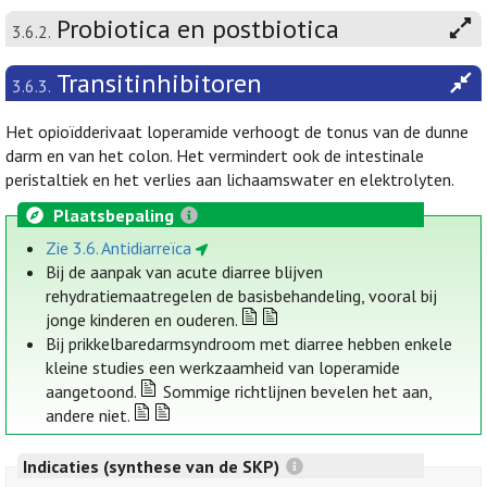
Probiotica en postbiotica
3.6.2.
Transitinhibitoren
3.6.3.
Het opioïdderivaat loperamide verhoogt de tonus van de dunne
darm en van het colon. Het vermindert ook de intestinale
peristaltiek en het verlies aan lichaamswater en elektrolyten.
Plaatsbepaling
Zie 3.6. Antidiarreïca
Bij de aanpak van acute diarree blijven
rehydratiemaatregelen de basisbehandeling, vooral bij
jonge kinderen en ouderen.
Bij prikkelbaredarmsyndroom met diarree hebben enkele
kleine studies een werkzaamheid van loperamide
aangetoond.
Sommige richtlijnen bevelen het aan,
andere niet.
Indicaties (synthese van de SKP)