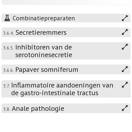
Combinatiepreparaten
Secretieremmers
3.6.4.
Inhibitoren van de
3.6.5.
serotoninesecretie
Papaver somniferum
3.6.6.
Inflammatoire aandoeningen van
3.7.
de gastro-intestinale tractus
Anale pathologie
3.8.