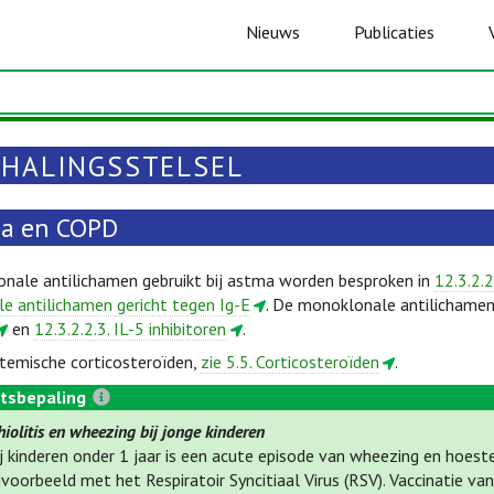
Nieuws
Publicaties
HALINGSSTELSEL
a en COPD
nale antilichamen gebruikt bij astma worden besproken in
12.3.2.2
e antilichamen gericht tegen Ig-E
. De monoklonale antilichamen
en
12.3.2.2.3. IL-5 inhibitoren
.
temische corticosteroïden,
zie 5.5. Corticosteroïden
.
tsbepaling
iolitis en wheezing bij jonge kinderen
j kinderen onder 1 jaar is een acute episode van wheezing en hoeste
jvoorbeeld met het Respiratoir Syncitiaal Virus (RSV). Vaccinatie 