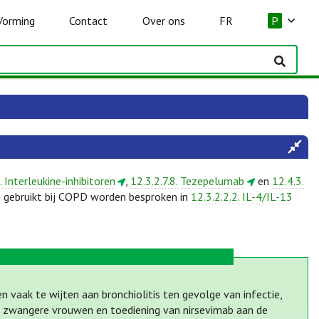
Vorming
Contact
Over ons
FR
P
. Interleukine-inhibitoren
,
12.3.2.7.8. Tezepelumab
en
12.4.3.
 gebruikt bij COPD worden besproken in
12.3.2.2.2. IL-4/IL-13
n vaak te wijten aan bronchiolitis ten gevolge van infectie,
van zwangere vrouwen en toediening van nirsevimab aan de