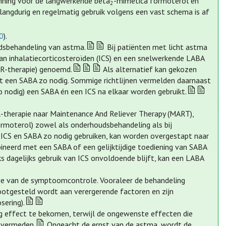
nning voor de langwerkende bèta
-mimetica formoterol en
2
angdurig en regelmatig gebruik volgens een vast schema is af
20
).
udsbehandeling van astma.
Bij patiënten met licht astma
an inhalatiecorticosteroïden (ICS) en een snelwerkende LABA
IR-therapie) genoemd.
Als alternatief kan gekozen
 een SABA zo nodig. Sommige richtlijnen vermelden daarnaast
o nodig) een SABA én een ICS na elkaar worden gebruikt.
therapie naar Maintenance And Reliever Therapy (MART),
rmoterol) zowel als onderhoudsbehandeling als bij
 ICS en SABA zo nodig gebruiken, kan worden overgestapt naar
ineerd met een SABA of een gelijktijdige toediening van SABA
s dagelijks gebruik van ICS onvoldoende blijft, kan een LABA
tie van de symptoomcontrole. Vooraleer de behandeling
otgesteld wordt aan verergerende factoren en zijn
sering).
tig effect te bekomen, terwijl de ongewenste effecten die
 vermeden.
Ongeacht de ernst van de astma, wordt de