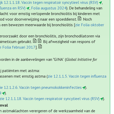
jk 12.1.1.18. Vaccin tegen respiratoir syncytieel virus (RSV)
,
nfluenza en RSV)
,
Folia augustus 2024
). De behandeling van
cht voor ernstig verlopende bronchiolitis bij kinderen met
d voor doorverwijzing naar een spoeddienst.
Noch
n een bewezen meerwaarde bij bronchiolitis [
zie Folia oktober
roorzaakt door een bronchiolitis, zijn bronchodilatoren via
imeticum gebruikt.
Bij afwezigheid van respons of
e Folia februari 2017
].
orden in de aanbevelingen van "GINA” (
Global Initiative for
ij patiënten met astma:
assenen met ernstig astma (
zie 12.1.1.5. Vaccin tegen influenza
ie 12.1.2.6. Vaccin tegen pneumokokkeninfecties
).
9
).
zie 12.1.1.18. Vaccin tegen respiratoir syncytieel virus (RSV)
).
nval
n astmaklachten verergeren of de werkzaamheid van de