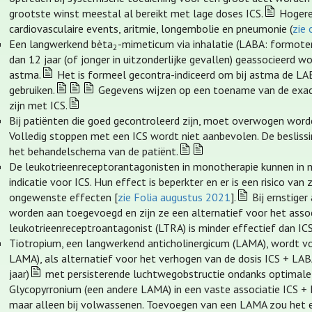
grootste winst meestal al bereikt met lage doses ICS.
Hogere 
cardiovasculaire events, aritmie, longembolie en pneumonie (
zie 
Een langwerkend bèta
-mimeticum via inhalatie (LABA: formoter
2
dan 12 jaar (of jonger in uitzonderlijke gevallen) geassocieerd w
astma.
Het is formeel gecontra-indiceerd om bij astma de LABA
gebruiken.
Gegevens wijzen op een toename van de exace
zijn met ICS.
Bij patiënten die goed gecontroleerd zijn, moet overwogen word
Volledig stoppen met een ICS wordt niet aanbevolen. De besliss
het behandelschema van de patiënt.
De leukotrieenreceptorantagonisten in monotherapie kunnen in mil
indicatie voor ICS. Hun effect is beperkter en er is een risico va
ongewenste effecten [
zie Folia augustus 2021
].
Bij ernstige
worden aan toegevoegd en zijn ze een alternatief voor het asso
leukotrieenreceptroantagonist (LTRA) is minder effectief dan IC
Tiotropium, een langwerkend anticholinergicum (LAMA), wordt v
LAMA), als alternatief voor het verhogen van de dosis ICS + LABA
jaar)
met persisterende luchtwegobstructie ondanks optimale
Glycopyrronium (een andere LAMA) in een vaste associatie ICS +
maar alleen bij volwassenen. Toevoegen van een LAMA zou het ex