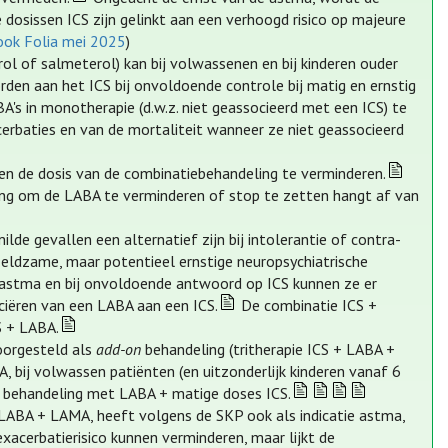
dosissen ICS zijn gelinkt aan een verhoogd risico op majeure
ook Folia mei 2025
)
ol of salmeterol) kan bij volwassenen en bij kinderen ouder
orden aan het ICS bij onvoldoende controle bij matig en ernstig
's in monotherapie (d.w.z. niet geassocieerd met een ICS) te
rbaties en van de mortaliteit wanneer ze niet geassocieerd
en de dosis van de combinatiebehandeling te verminderen.
ing om de LABA te verminderen of stop te zetten hangt af van
de gevallen een alternatief zijn bij intolerantie of contra-
n zeldzame, maar potentieel ernstige neuropsychiatrische
r astma en bij onvoldoende antwoord op ICS kunnen ze er
ciëren van een LABA aan een ICS.
De combinatie ICS +
S + LABA.
oorgesteld als
add-on
behandeling (tritherapie ICS + LABA +
, bij volwassen patiënten (en uitzonderlijk kinderen vanaf 6
 behandeling met LABA + matige doses ICS.
 LABA + LAMA, heeft volgens de SKP ook als indicatie astma,
acerbatierisico kunnen verminderen, maar lijkt de