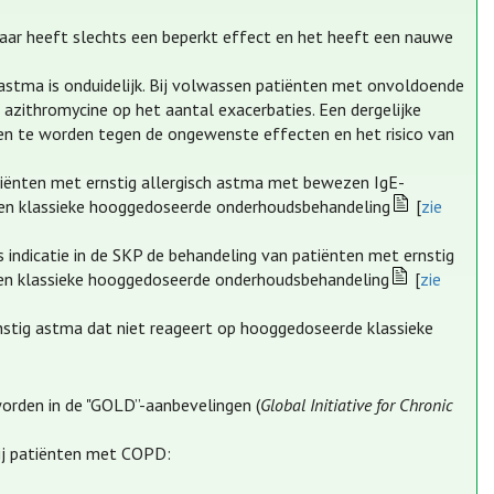
maar heeft slechts een beperkt effect en het heeft een nauwe
 astma is onduidelijk. Bij volwassen patiënten met onvoldoende
azithromycine op het aantal exacerbaties. Een dergelijke
gen te worden tegen de ongewenste effecten en het risico van
tiënten met ernstig allergisch astma met bewezen IgE-
p een klassieke hooggedoseerde onderhoudsbehandeling
[
zie
indicatie in de SKP de behandeling van patiënten met ernstig
p een klassieke hooggedoseerde onderhoudsbehandeling
[
zie
nstig astma dat niet reageert op hooggedoseerde klassieke
orden in de "GOLD”-aanbevelingen (
Global Initiative for Chronic
ij patiënten met COPD: