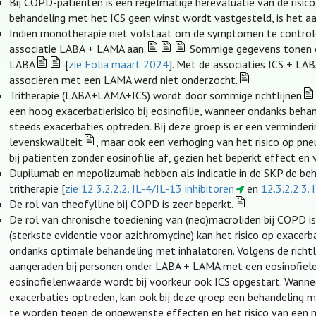
Bij COPD-patiënten is een regelmatige herevaluatie van de risic
behandeling met het ICS geen winst wordt vastgesteld, is het a
Indien monotherapie niet volstaat om de symptomen te controlere
associatie LABA + LAMA aan.
Sommige gegevens tonen een
LABA
[
zie Folia maart 2024
]. Met de associaties ICS + LAB
associëren met een LAMA werd niet onderzocht.
Tritherapie (LABA+LAMA+ICS) wordt door sommige richtlijnen
een hoog exacerbatierisico bij eosinofilie, wanneer ondanks beh
steeds exacerbaties optreden. Bij deze groep is er een verminderi
levenskwaliteit
, maar ook een verhoging van het risico op pne
bij patiënten zonder eosinofilie af, gezien het beperkt effect en
Dupilumab en mepolizumab hebben als indicatie in de SKP de beh
tritherapie [
zie 12.3.2.2.2. IL-4/IL-13 inhibitoren
en
12.3.2.2.3. 
De rol van theofylline bij COPD is zeer beperkt.
De rol van chronische toediening van (neo)macroliden bij COPD is
(sterkste evidentie voor azithromycine) kan het risico op exace
ondanks optimale behandeling met inhalatoren. Volgens de richtli
aangeraden bij personen onder LABA + LAMA met een eosinofiele
eosinofielenwaarde wordt bij voorkeur ook ICS opgestart. Wann
exacerbaties optreden, kan ook bij deze groep een behandeling
te worden tegen de ongewenste effecten en het risico van een ne