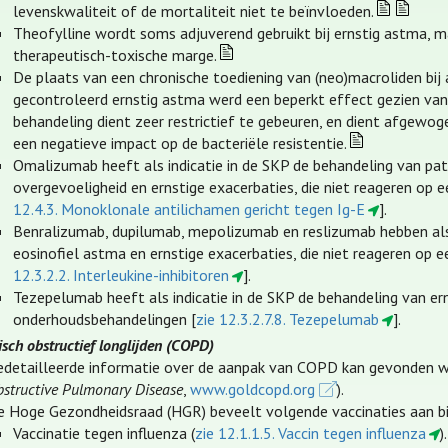
levenskwaliteit of de mortaliteit niet te beïnvloeden.
Theofylline wordt soms adjuverend gebruikt bij ernstig astma, 
therapeutisch-toxische marge.
De plaats van een chronische toediening van (neo)macroliden bij
gecontroleerd ernstig astma werd een beperkt effect gezien van 
behandeling dient zeer restrictief te gebeuren, en dient afgewo
een negatieve impact op de bacteriële resistentie.
Omalizumab heeft als indicatie in de SKP de behandeling van pa
overgevoeligheid en ernstige exacerbaties, die niet reageren o
12.4.3. Monoklonale antilichamen gericht tegen Ig-E
].
Benralizumab, dupilumab, mepolizumab en reslizumab hebben als 
eosinofiel astma en ernstige exacerbaties, die niet reageren o
12.3.2.2. Interleukine-inhibitoren
].
Tezepelumab heeft als indicatie in de SKP de behandeling van er
onderhoudsbehandelingen [
zie 12.3.2.7.8. Tezepelumab
].
sch obstructief longlijden (COPD)
edetailleerde informatie over de aanpak van COPD kan gevonden w
structive Pulmonary Disease
,
www.goldcopd.org
).
e Hoge Gezondheidsraad (HGR) beveelt volgende vaccinaties aan b
Vaccinatie tegen influenza (
zie 12.1.1.5. Vaccin tegen influenza
).