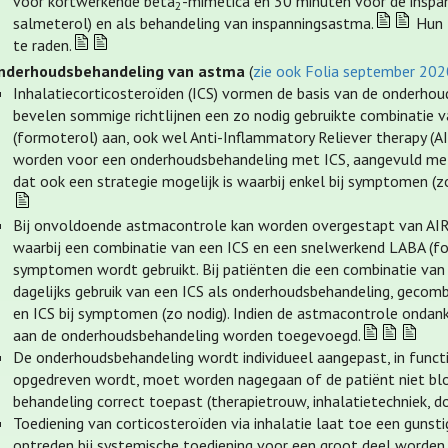
voor kortwerkende bèta
-mimetica en 30 minuten vóór de inspa
2
salmeterol) en als behandeling van inspanningsastma.
Hun l
te raden.
nderhoudsbehandeling van astma
(
zie ook Folia september 20
Inhalatiecorticosteroïden (ICS) vormen de basis van de onderho
bevelen sommige richtlijnen een zo nodig gebruikte combinatie v
(formoterol) aan, ook wel Anti-Inflammatory Reliever therapy (A
worden voor een onderhoudsbehandeling met ICS, aangevuld met
dat ook een strategie mogelijk is waarbij enkel bij symptomen (z
Bij onvoldoende astmacontrole kan worden overgestapt van AIR-
waarbij een combinatie van een ICS en een snelwerkend LABA (fo
symptomen wordt gebruikt. Bij patiënten die een combinatie van
dagelijks gebruik van een ICS als onderhoudsbehandeling, gecomb
en ICS bij symptomen (zo nodig). Indien de astmacontrole ondank
aan de onderhoudsbehandeling worden toegevoegd.
De onderhoudsbehandeling wordt individueel aangepast, in func
opgedreven wordt, moet worden nagegaan of de patiënt niet blo
behandeling correct toepast (therapietrouw, inhalatietechniek, do
Toediening van corticosteroïden via inhalatie laat toe een guns
optreden bij systemische toediening voor een groot deel worden