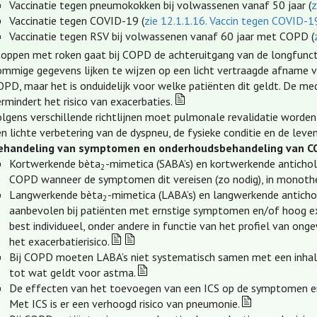
Vaccinatie tegen pneumokokken bij volwassenen vanaf 50 jaar (
z
Vaccinatie tegen COVID-19 (
zie 12.1.1.16. Vaccin tegen COVID-1
Vaccinatie tegen RSV bij volwassenen vanaf 60 jaar met COPD (
toppen met roken gaat bij COPD de achteruitgang van de longfuncti
ommige gegevens lijken te wijzen op een licht vertraagde afname
OPD, maar het is onduidelijk voor welke patiënten dit geldt. De m
rmindert het risico van exacerbaties.
olgens verschillende richtlijnen moet pulmonale revalidatie word
n lichte verbetering van de dyspneu, de fysieke conditie en de leven
ehandeling van symptomen en onderhoudsbehandeling van 
Kortwerkende bèta
-mimetica (SABA’s) en kortwerkende antichol
2
COPD wanneer de symptomen dit vereisen (zo nodig), in monother
Langwerkende bèta
-mimetica (LABA’s) en langwerkende anticho
2
aanbevolen bij patiënten met ernstige symptomen en/of hoog ex
best individueel, onder andere in functie van het profiel van ong
het exacerbatierisico.
Bij COPD moeten LABA’s niet systematisch samen met een inhalati
tot wat geldt voor astma.
De effecten van het toevoegen van een ICS op de symptomen en 
Met ICS is er een verhoogd risico van pneumonie.