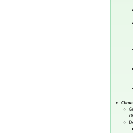
Chroni
G
Ob
D