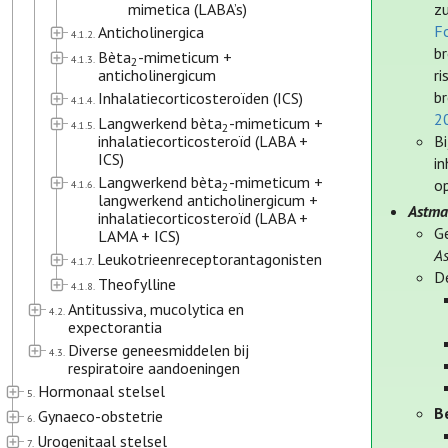
mimetica (LABA’s)
zu
Fo
Anticholinergica
4.1.2.
br
Bèta
-mimeticum +
4.1.3.
2
anticholinergicum
ri
br
Inhalatiecorticosteroïden (ICS)
4.1.4.
2
Langwerkend bèta
-mimeticum +
4.1.5.
2
inhalatiecorticosteroïd (LABA +
Bi
ICS)
i
Langwerkend bèta
-mimeticum +
o
4.1.6.
2
langwerkend anticholinergicum +
Astm
inhalatiecorticosteroïd (LABA +
G
LAMA + ICS)
A
Leukotrieenreceptorantagonisten
4.1.7.
D
Theofylline
4.1.8.
Antitussiva, mucolytica en
4.2.
expectorantia
Diverse geneesmiddelen bij
4.3.
respiratoire aandoeningen
Hormonaal stelsel
5.
B
Gynaeco-obstetrie
6.
Urogenitaal stelsel
7.