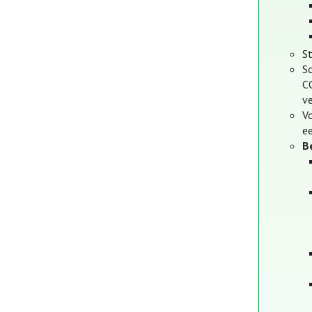
S
S
C
ve
V
ee
B