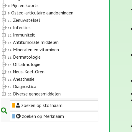
Pijn en koorts
8.
Osteo-articulaire aandoeningen
9.
Zenuwstelsel
10.
Infecties
11.
Immuniteit
12.
Antitumorale middelen
13.
Mineralen en vitaminen
14.
Dermatologie
15.
Oftalmologie
16.
Neus-Keel-Oren
17.
Anesthesie
18.
Diagnostica
19.
Diverse geneesmiddelen
20.
zoeken op stofnaam
zoeken op Merknaam