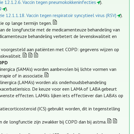
ie 12.1.2.6. Vaccin tegen pneumokokkeninfecties
).
9
).
zie 12.1.1.18. Vaccin tegen respiratoir syncytieel virus (RSV)
).
e op lange termijn tegen.
 van de longfunctie met de medicamenteuze behandeling van
edicamenteuze behandeling verbetert de levenskwaliteit en
en voorgesteld aan patiënten met COPD: gegevens wijzen op
skwaliteit.
COPD
inergica (SAMA’s) worden aanbevolen bij lichte vormen van
apie of in associatie.
linergica (LAMA’s) worden als onderhoudsbehandeling
acerbatierisico. De keuze voor een LAMA of LABA gebeurt
ewenste effecten. LAMA’s lijken iets effectiever dan LABA’s op
ecorticosteroïd (ICS) gebruikt worden, dit in tegenstelling
de longfunctie zijn zwakker bij COPD dan bij astma.