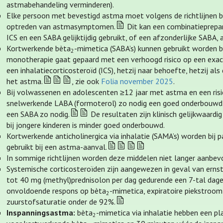
astmabehandeling verminderen).
Elke persoon met bevestigd astma moet volgens de richtlijnen be
optreden van astmasymptomen.
Dit kan een combinatieprepar
ICS en een SABA gelijktijdig gebruikt, of een afzonderlijke SABA,
Kortwerkende bèta
-mimetica (SABA’s) kunnen gebruikt worden b
2
monotherapie gaat gepaard met een verhoogd risico op een exa
een inhalatiecorticosteroïd (ICS), hetzij naar behoefte, hetzij al
het astma.
, zie ook
Folia november 2025
.
Bij volwassenen en adolescenten ≥12 jaar met astma en een risic
snelwerkende LABA (formoterol) zo nodig een goed onderbouwd al
een SABA zo nodig.
De resultaten zijn klinisch gelijkwaard
bij jongere kinderen is minder goed onderbouwd.
Kortwerkende anticholinergica via inhalatie (SAMA’s) worden bij 
gebruikt bij een astma-aanval.
In sommige richtlijnen worden deze middelen niet langer aanbev
Systemische corticosteroïden zijn aangewezen in geval van ernst
tot 40 mg (methyl)prednisolon per dag gedurende een 7-tal dage
onvoldoende respons op bèta
-mimetica, expiratoire piekstroo
2
zuurstofsaturatie onder de 92%.
Inspanningsastma:
bèta
-mimetica via inhalatie hebben een pla
2