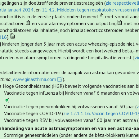
igelingen zijn doeltreffende preventiestrategieën (
zie respectieveli
lia januari 2024
, en
11.4.2. Middelen tegen respiratoire virussen (i
onchiolitis is in de eerste plaats ondersteunend
met vooral aanda
sicofactoren
en voor alarmsymptomen van uitputting
met noo
onchodilatoren via inhalatie, noch inhalatiecorticosteroïden hebbe
016
].
j kinderen jonger dan 5 jaar met een acute wheezing-episode niet ve
nhalatie steeds aangewezen. Hierbij wordt een kortwerkend bèta
-m
2
ptreden van alarmsymptomen is dringende hospitalisatie vereist [
zi
a
edetailleerde informatie over de aanpak van astma kan gevonden w
sthma
,
www.ginasthma.com
).
e Hoge Gezondheidsraad (HGR) beveelt volgende vaccinaties aan b
Vaccinatie tegen influenza bij kinderen vanaf 6 maanden en volw
).
Vaccinatie tegen pneumokokken bij volwassenen vanaf 50 jaar (
z
Vaccinatie tegen COVID-19 (
zie 12.1.1.16. Vaccin tegen COVID-1
Vaccinatie tegen RSV bij volwassenen vanaf 60 jaar met astma (
ehandeling van acute astmasymptomen en van een astma-aa
Sommige geneesmiddelen (onder andere de bèta-blokkers) kunne