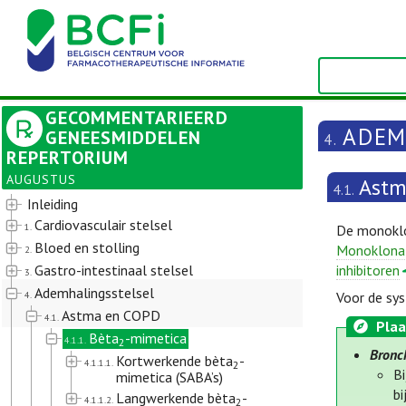
GECOMMENTARIEERD
ADEM
GENEESMIDDELEN
4.
REPERTORIUM
AUGUSTUS
Astm
4.1.
Inleiding
Cardiovasculair stelsel
1.
De monoklo
Bloed en stolling
Monoklonal
2.
Gastro-intestinaal stelsel
inhibitoren
3.
Ademhalingsstelsel
4.
Voor de sys
Astma en COPD
4.1.
Plaa
Bèta
-mimetica
4.1.1.
2
Bronch
Kortwerkende bèta
-
4.1.1.1.
2
Bi
mimetica (SABA’s)
bi
Langwerkende bèta
-
4.1.1.2.
2