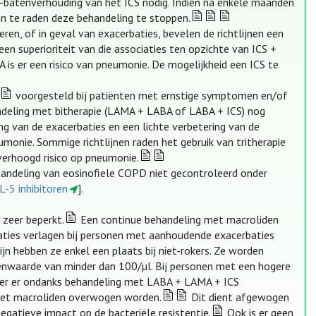
o-batenverhouding van het ICS nodig. Indien na enkele maanden
an te raden deze behandeling te stoppen.
n, of in geval van exacerbaties, bevelen de richtlijnen een
 superioriteit van die associaties ten opzichte van ICS +
A is er een risico van pneumonie. De mogelijkheid een ICS te
voorgesteld bij patiënten met ernstige symptomen en/of
andeling met bitherapie (LAMA + LABA of LABA + ICS) nog
ng van de exacerbaties en een lichte verbetering van de
umonie. Sommige richtlijnen raden het gebruik van tritherapie
 verhoogd risico op pneumonie.
andeling van eosinofiele COPD niet gecontroleerd onder
IL-5 inhibitoren
].
 zeer beperkt.
Een continue behandeling met macroliden
rbaties verlagen bij personen met aanhoudende exacerbaties
jn hebben ze enkel een plaats bij niet-rokers. Ze worden
nwaarde van minder dan 100/µl. Bij personen met een hogere
eer er ondanks behandeling met LABA + LAMA + ICS
 met macroliden overwogen worden.
Dit dient afgewogen
gatieve impact op de bacteriële resistentie.
Ook is er geen