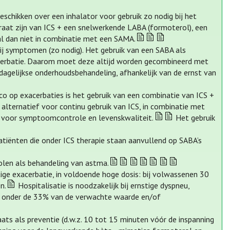
schikken over een inhalator voor gebruik zo nodig bij het
aat zijn van ICS + een snelwerkende LABA (formoterol), een
 al dan niet in combinatie met een SAMA.
ij symptomen (zo nodig). Het gebruik van een SABA als
cerbatie. Daarom moet deze altijd worden gecombineerd met
s dagelijkse onderhoudsbehandeling, afhankelijk van de ernst van
o op exacerbaties is het gebruik van een combinatie van ICS +
ternatief voor continu gebruik van ICS, in combinatie met
ig voor symptoomcontrole en levenskwaliteit.
Het gebruik
patiënten die onder ICS therapie staan aanvullend op SABA’s
olen als behandeling van astma.
ige exacerbatie, in voldoende hoge dosis: bij volwassenen 30
n.
Hospitalisatie is noodzakelijk bij ernstige dyspneu,
m onder de 33% van de verwachte waarde en/of
ats als preventie (d.w.z. 10 tot 15 minuten vóór de inspanning