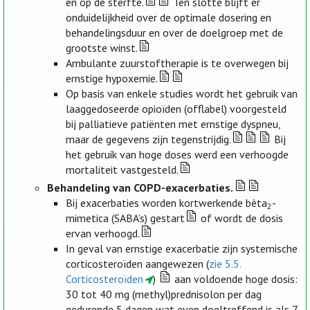
en op de sterfte.
Ten slotte blijft er
onduidelijkheid over de optimale dosering en
behandelingsduur en over de doelgroep met de
grootste winst.
Ambulante zuurstoftherapie is te overwegen bij
ernstige hypoxemie.
Op basis van enkele studies wordt het gebruik van
laaggedoseerde opioïden (offlabel) voorgesteld
bij palliatieve patiënten met ernstige dyspneu,
maar de gegevens zijn tegenstrijdig.
Bij
het gebruik van hoge doses werd een verhoogde
mortaliteit vastgesteld.
Behandeling van COPD-exacerbaties.
Bij exacerbaties worden kortwerkende bèta
-
2
mimetica (SABA’s) gestart
of wordt de dosis
ervan verhoogd.
In geval van ernstige exacerbatie zijn systemische
corticosteroïden aangewezen (
zie 5.5.
Corticosteroïden
)
aan voldoende hoge dosis:
30 tot 40 mg (methyl)prednisolon per dag
gedurende 5 dagen wat even doeltreffend is als 7