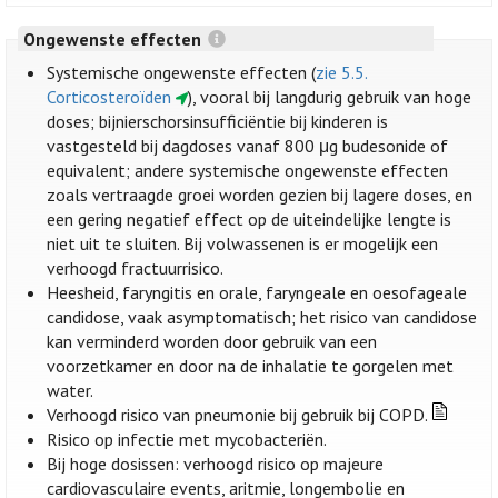
Ongewenste effecten
Systemische ongewenste effecten (
zie 5.5.
Corticosteroïden
), vooral bij langdurig gebruik van hoge
doses; bijnierschorsinsufficiëntie bij kinderen is
vastgesteld bij dagdoses vanaf 800 μg budesonide of
equivalent; andere systemische ongewenste effecten
zoals vertraagde groei worden gezien bij lagere doses, en
een gering negatief effect op de uiteindelijke lengte is
niet uit te sluiten. Bij volwassenen is er mogelijk een
verhoogd fractuurrisico.
Heesheid, faryngitis en orale, faryngeale en oesofageale
candidose, vaak asymptomatisch; het risico van candidose
kan verminderd worden door gebruik van een
voorzetkamer en door na de inhalatie te gorgelen met
water.
Verhoogd risico van pneumonie bij gebruik bij COPD.
Risico op infectie met mycobacteriën.
Bij hoge dosissen: verhoogd risico op majeure
cardiovasculaire events, aritmie, longembolie en