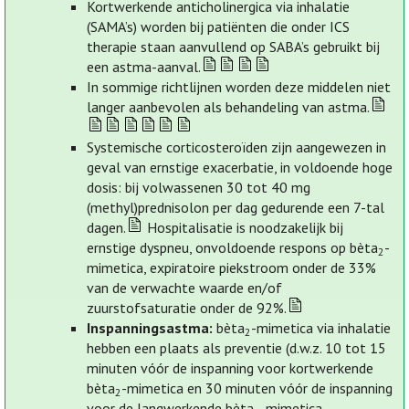
Kortwerkende anticholinergica via inhalatie
(SAMA’s) worden bij patiënten die onder ICS
therapie staan aanvullend op SABA’s gebruikt bij
een astma-aanval.
In sommige richtlijnen worden deze middelen niet
langer aanbevolen als behandeling van astma.
Systemische corticosteroïden zijn aangewezen in
geval van ernstige exacerbatie, in voldoende hoge
dosis: bij volwassenen 30 tot 40 mg
(methyl)prednisolon per dag gedurende een 7-tal
dagen.
Hospitalisatie is noodzakelijk bij
ernstige dyspneu, onvoldoende respons op bèta
-
2
mimetica, expiratoire piekstroom onder de 33%
van de verwachte waarde en/of
zuurstofsaturatie onder de 92%.
Inspanningsastma:
bèta
-mimetica via inhalatie
2
hebben een plaats als preventie (d.w.z. 10 tot 15
minuten vóór de inspanning voor kortwerkende
bèta
-mimetica en 30 minuten vóór de inspanning
2
voor de langwerkende bèta
-mimetica