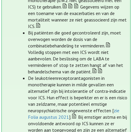
monotherapie (d.w.z. niet geassocieerd met een
ICS) te gebruiken.
Gegevens wijzen op
een toename van de exacerbaties en van de
mortaliteit wanneer ze niet geassocieerd zijn met
ICS.
Bij patiënten die goed gecontroleerd zijn, moet
overwogen worden de dosis van de
combinatiebehandeling te verminderen.
Volledig stoppen met een ICS wordt niet
aanbevolen. De beslissing om de LABA te
verminderen of stop te zetten hangt af van het
behandelschema van de patiënt.
De leukotrieenreceptorantagonisten in
monotherapie kunnen in milde gevallen een
alternatief zijn bij intolerantie of contra-indicatie
voor ICS. Hun effect is beperkter en er is een risico
van zeldzame, maar potentieel ernstige
neuropsychiatrische ongewenste effecten [
zie
Folia augustus 2021
].
Bij ernstiger astma en bij
onvoldoende antwoord op ICS kunnen ze er
worden aan toegevoegd en zijn ze een alternatief