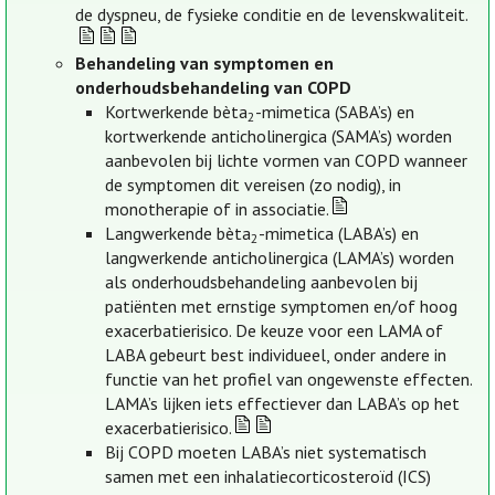
de dyspneu, de fysieke conditie en de levenskwaliteit.
Behandeling van symptomen en
onderhoudsbehandeling van COPD
Kortwerkende bèta
-mimetica (SABA’s) en
2
kortwerkende anticholinergica (SAMA’s) worden
aanbevolen bij lichte vormen van COPD wanneer
de symptomen dit vereisen (zo nodig), in
monotherapie of in associatie.
Langwerkende bèta
-mimetica (LABA’s) en
2
langwerkende anticholinergica (LAMA’s) worden
als onderhoudsbehandeling aanbevolen bij
patiënten met ernstige symptomen en/of hoog
exacerbatierisico. De keuze voor een LAMA of
LABA gebeurt best individueel, onder andere in
functie van het profiel van ongewenste effecten.
LAMA’s lijken iets effectiever dan LABA’s op het
exacerbatierisico.
Bij COPD moeten LABA’s niet systematisch
samen met een inhalatiecorticosteroïd (ICS)