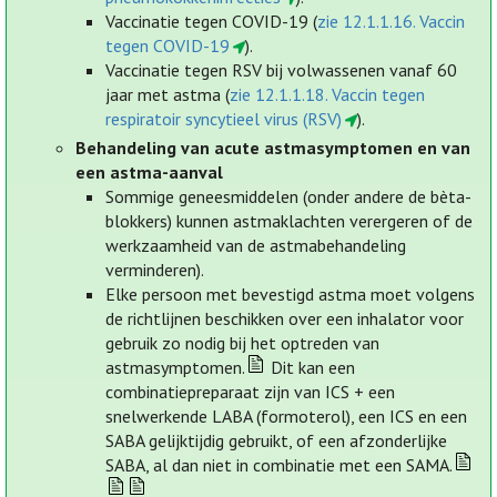
Vaccinatie tegen COVID-19 (
zie 12.1.1.16. Vaccin
tegen COVID-19
).
Vaccinatie tegen RSV bij volwassenen vanaf 60
jaar met astma (
zie 12.1.1.18. Vaccin tegen
respiratoir syncytieel virus (RSV)
).
Behandeling van acute astmasymptomen en van
een astma-aanval
Sommige geneesmiddelen (onder andere de bèta-
blokkers) kunnen astmaklachten verergeren of de
werkzaamheid van de astmabehandeling
verminderen).
Elke persoon met bevestigd astma moet volgens
de richtlijnen beschikken over een inhalator voor
gebruik zo nodig bij het optreden van
astmasymptomen.
Dit kan een
combinatiepreparaat zijn van ICS + een
snelwerkende LABA (formoterol), een ICS en een
SABA gelijktijdig gebruikt, of een afzonderlijke
SABA, al dan niet in combinatie met een SAMA.