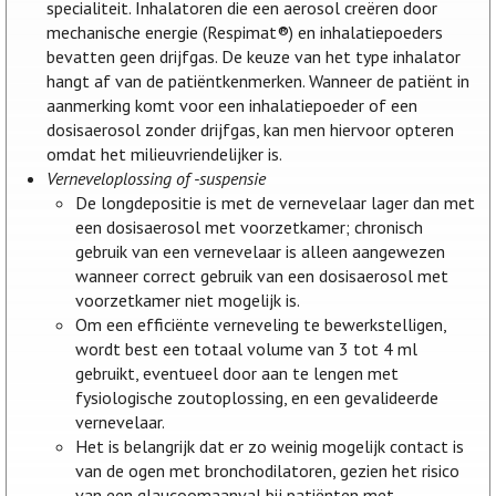
specialiteit. Inhalatoren die een aerosol creëren door
mechanische energie (Respimat®) en inhalatiepoeders
bevatten geen drijfgas. De keuze van het type inhalator
hangt af van de patiëntkenmerken. Wanneer de patiënt in
aanmerking komt voor een inhalatiepoeder of een
dosisaerosol zonder drijfgas, kan men hiervoor opteren
omdat het milieuvriendelijker is.
Verneveloplossing of -suspensie
De longdepositie is met de vernevelaar lager dan met
een dosisaerosol met voorzetkamer; chronisch
gebruik van een vernevelaar is alleen aangewezen
wanneer correct gebruik van een dosisaerosol met
voorzetkamer niet mogelijk is.
Om een efficiënte verneveling te bewerkstelligen,
wordt best een totaal volume van 3 tot 4 ml
gebruikt, eventueel door aan te lengen met
fysiologische zoutoplossing, en een gevalideerde
vernevelaar.
Het is belangrijk dat er zo weinig mogelijk contact is
van de ogen met bronchodilatoren, gezien het risico
van een glaucoomaanval bij patiënten met