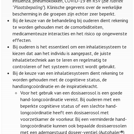
influenza, pneumokokken, COVID-19 en RSV (zie
rubriek
"Plaatsbepaling"
). Klinische gegevens over de werkelijke
bescherming in die groepen zijn echter zeer beperkt.
Bij de keuze van de behandeling bij ouderen dient rekening
te worden gehouden met de comorbiditeiten,
medicamenteuze interacties en het risico op ongewenste
effecten.
Bij ouderen is het essentieel om een inhalatiesysteem te
kiezen dat aan het individu is aangepast, de juiste
inhalatietechniek aan te leren en regelmatig te
controleren of het systeem correct wordt gebruikt.
Bij de keuze van een inhalatiesysteem dient rekening te
worden gehouden met de cognitieve status, de
handlongcoördinatie en de inspiratiekracht.
Voor het gebruik van een dosisaerosol is een goede
hand-longcoördinatie vereist. Bij ouderen met een
beperkte cognitieve status of een slechte hand-
longcoördinatie heeft een dosisaerosol met
voorzetkamer de voorkeur. Bij een verminderde hand-
longcoördinatie kunnen ook bepaalde dosisaerosolen
met een ademgestuurd doseer-ventiel (Autohaler®)