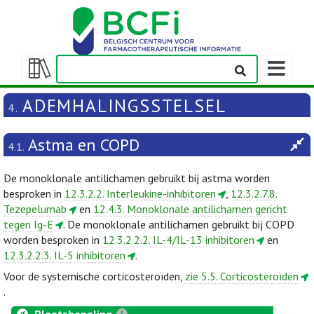
Weergeven
navigatieba
Weergeven/verbergen
inhoudstafel
ADEMHALINGSSTELSEL
4.
Astma en COPD
4.1.
De monoklonale antilichamen gebruikt bij astma worden
besproken in
12.3.2.2. Interleukine-inhibitoren
,
12.3.2.7.8.
Tezepelumab
en
12.4.3. Monoklonale antilichamen gericht
tegen Ig-E
. De monoklonale antilichamen gebruikt bij COPD
worden besproken in
12.3.2.2.2. IL-4/IL-13 inhibitoren
en
12.3.2.2.3. IL-5 inhibitoren
.
Voor de systemische corticosteroïden,
zie 5.5. Corticosteroïden
.