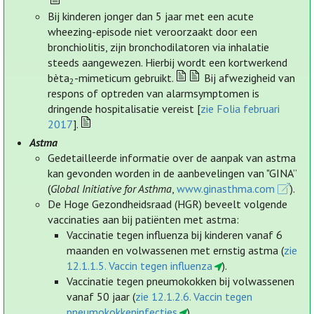
Bij kinderen jonger dan 5 jaar met een acute
wheezing-episode niet veroorzaakt door een
bronchiolitis, zijn bronchodilatoren via inhalatie
steeds aangewezen. Hierbij wordt een kortwerkend
bèta
-mimeticum gebruikt.
Bij afwezigheid van
2
respons of optreden van alarmsymptomen is
dringende hospitalisatie vereist [
zie Folia februari
2017
].
Astma
Gedetailleerde informatie over de aanpak van astma
kan gevonden worden in de aanbevelingen van "GINA”
(
Global Initiative for Asthma
,
www.ginasthma.com
).
De Hoge Gezondheidsraad (HGR) beveelt volgende
vaccinaties aan bij patiënten met astma:
Vaccinatie tegen influenza bij kinderen vanaf 6
maanden en volwassenen met ernstig astma (
zie
12.1.1.5. Vaccin tegen influenza
).
Vaccinatie tegen pneumokokken bij volwassenen
vanaf 50 jaar (
zie 12.1.2.6. Vaccin tegen
pneumokokkeninfecties
).