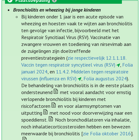
Plaatsbepaling
Bronchiolitis en wheezing bij jonge kinderen
Bij kinderen onder 1 jaar is een acute episode van
wheezing en hoesten vaak te wijten aan bronchiolitis
ten gevolge van infectie, bijvoorbeeld met het
Respiratoir Syncitiaal Virus (RSV). Vaccinatie van
zwangere vrouwen en toediening van nirsevimab aan
de zuigelingen zijn doeltreffende
preventiestrategieën (
zie respectievelijk 12.1.1.18.
Vaccin tegen respiratoir syncytieel virus (RSV)
,
Folia
januari 2024
, en
11.4.2. Middelen tegen respiratoire
virussen (influenza en RSV)
,
Folia augustus 2024
).
De behandeling van bronchiolitis is in de eerste plaats
ondersteunend
met vooral aandacht voor ernstig
verlopende bronchiolitis bij kinderen met
risicofactoren
en voor alarmsymptomen van
uitputting
met nood voor doorverwijzing naar een
spoeddienst.
Noch bronchodilatoren via inhalatie,
noch inhalatiecorticosteroïden hebben een bewezen
meerwaarde bij bronchiolitis [
zie Folia oktober 2016
].