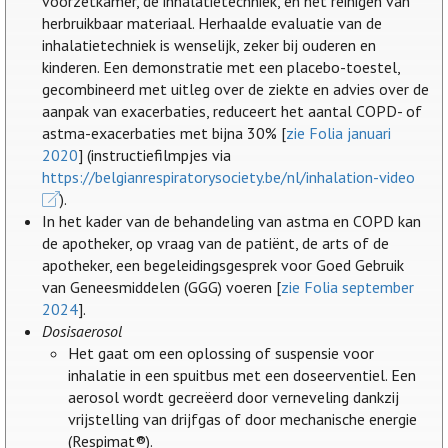
voorzetkamer, de inhalatietechniek, en het reinigen van
herbruikbaar materiaal. Herhaalde evaluatie van de
inhalatietechniek is wenselijk, zeker bij ouderen en
kinderen. Een demonstratie met een placebo-toestel,
gecombineerd met uitleg over de ziekte en advies over de
aanpak van exacerbaties, reduceert het aantal COPD- of
astma-exacerbaties met bijna 30% [
zie Folia januari
2020
] (instructiefilmpjes via
https://belgianrespiratorysociety.be/nl/inhalation-video
).
In het kader van de behandeling van astma en COPD kan
de apotheker, op vraag van de patiënt, de arts of de
apotheker, een begeleidingsgesprek voor Goed Gebruik
van Geneesmiddelen (GGG) voeren [
zie Folia september
2024
].
Dosisaerosol
Het gaat om een oplossing of suspensie voor
inhalatie in een spuitbus met een doseerventiel. Een
aerosol wordt gecreëerd door verneveling dankzij
vrijstelling van drijfgas of door mechanische energie
(Respimat®).