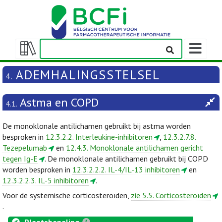
Weergeven
navigatieba
Weergeven/verbergen
inhoudstafel
ADEMHALINGSSTELSEL
4.
Astma en COPD
4.1.
De monoklonale antilichamen gebruikt bij astma worden
besproken in
12.3.2.2. Interleukine-inhibitoren
,
12.3.2.7.8.
Tezepelumab
en
12.4.3. Monoklonale antilichamen gericht
tegen Ig-E
. De monoklonale antilichamen gebruikt bij COPD
worden besproken in
12.3.2.2.2. IL-4/IL-13 inhibitoren
en
12.3.2.2.3. IL-5 inhibitoren
.
Voor de systemische corticosteroïden,
zie 5.5. Corticosteroïden
.