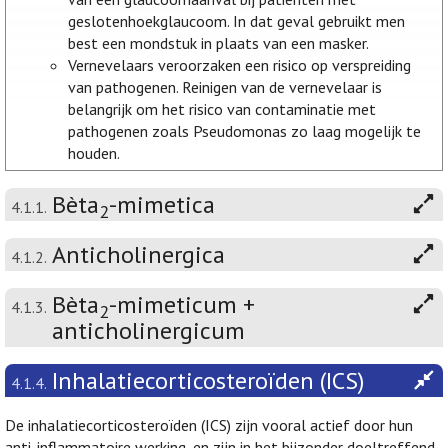
geslotenhoekglaucoom. In dat geval gebruikt men
best een mondstuk in plaats van een masker.
Vernevelaars veroorzaken een risico op verspreiding
van pathogenen. Reinigen van de vernevelaar is
belangrijk om het risico van contaminatie met
pathogenen zoals Pseudomonas zo laag mogelijk te
houden.
Bèta
-mimetica
4.1.1.
2
Anticholinergica
4.1.2.
Bèta
-mimeticum +
4.1.3.
2
anticholinergicum
Inhalatiecorticosteroïden (ICS)
4.1.4.
De inhalatiecorticosteroïden (ICS) zijn vooral actief door hun
anti-inflammatoire werking, en zijn in het bijzonder doeltreffend