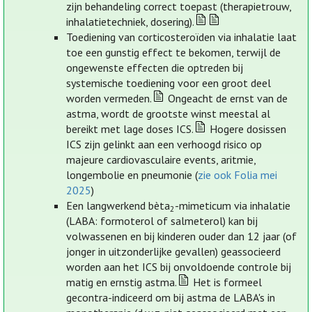
zijn behandeling correct toepast (therapietrouw,
inhalatietechniek, dosering).
Toediening van corticosteroïden via inhalatie laat
toe een gunstig effect te bekomen, terwijl de
ongewenste effecten die optreden bij
systemische toediening voor een groot deel
worden vermeden.
Ongeacht de ernst van de
astma, wordt de grootste winst meestal al
bereikt met lage doses ICS.
Hogere dosissen
ICS zijn gelinkt aan een verhoogd risico op
majeure cardiovasculaire events, aritmie,
longembolie en pneumonie (
zie ook Folia mei
2025
)
Een langwerkend bèta
-mimeticum via inhalatie
2
(LABA: formoterol of salmeterol) kan bij
volwassenen en bij kinderen ouder dan 12 jaar (of
jonger in uitzonderlijke gevallen) geassocieerd
worden aan het ICS bij onvoldoende controle bij
matig en ernstig astma.
Het is formeel
gecontra-indiceerd om bij astma de LABA's in