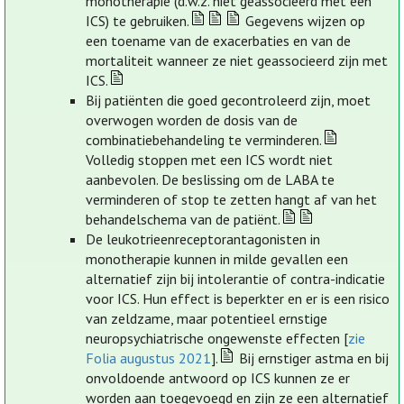
monotherapie (d.w.z. niet geassocieerd met een
ICS) te gebruiken.
Gegevens wijzen op
een toename van de exacerbaties en van de
mortaliteit wanneer ze niet geassocieerd zijn met
ICS.
Bij patiënten die goed gecontroleerd zijn, moet
overwogen worden de dosis van de
combinatiebehandeling te verminderen.
Volledig stoppen met een ICS wordt niet
aanbevolen. De beslissing om de LABA te
verminderen of stop te zetten hangt af van het
behandelschema van de patiënt.
De leukotrieenreceptorantagonisten in
monotherapie kunnen in milde gevallen een
alternatief zijn bij intolerantie of contra-indicatie
voor ICS. Hun effect is beperkter en er is een risico
van zeldzame, maar potentieel ernstige
neuropsychiatrische ongewenste effecten [
zie
Folia augustus 2021
].
Bij ernstiger astma en bij
onvoldoende antwoord op ICS kunnen ze er
worden aan toegevoegd en zijn ze een alternatief