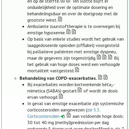
en op de sterfte.
Ten slotte blijft er
onduidelijkheid over de optimale dosering en
behandelingsduur en over de doelgroep met de
grootste winst.
Ambulante zuurstoftherapie is te overwegen bij
ernstige hypoxemie.
Op basis van enkele studies wordt het gebruik van
laaggedoseerde opioïden (offlabel) voorgesteld
bij palliatieve patiënten met ernstige dyspneu,
maar de gegevens zijn tegenstrijdig.
Bij
het gebruik van hoge doses werd een verhoogde
mortaliteit vastgesteld.
Behandeling van COPD-exacerbaties.
Bij exacerbaties worden kortwerkende bèta
-
2
mimetica (SABA’s) gestart
of wordt de dosis
ervan verhoogd.
In geval van ernstige exacerbatie zijn systemische
corticosteroïden aangewezen (
zie 5.5.
Corticosteroïden
)
aan voldoende hoge dosis:
30 tot 40 mg (methyl)prednisolon per dag
gedurende 5 dagen wat even doeltreffend is als 7