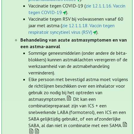
Vaccinatie tegen COVID-19 (
zie 12.1.1.16. Vaccin
tegen COVID-19
).
Vaccinatie tegen RSV bij volwassenen vanaf 60
jaar met astma (
zie 12.1.1.18. Vaccin tegen
respiratoir syncytieel virus (RSV)
).
Behandeling van acute astmasymptomen en van
een astma-aanval
Sommige geneesmiddelen (onder andere de bèta-
blokkers) kunnen astmaklachten verergeren of de
werkzaamheid van de astmabehandeling
verminderen).
Elke persoon met bevestigd astma moet volgens
de richtlijnen beschikken over een inhalator voor
gebruik zo nodig bij het optreden van
astmasymptomen.
Dit kan een
combinatiepreparaat zijn van ICS + een
snelwerkende LABA (formoterol), een ICS en een
SABA gelijktijdig gebruikt, of een afzonderlijke
SABA, al dan niet in combinatie met een SAMA.