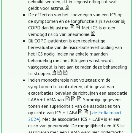
gebruikt worden, dit in tegenstelling tot wat
geldt voor astma.
De effecten van het toevoegen van een ICS op
de symptomen en de longfunctie zijn zwakker bij
COPD dan bij astma.
Met ICS is er een
verhoogd risico van pneumonie.
Bij COPD-patiënten is een regelmatige
herevaluatie van de risico-batenverhouding van
het ICS nodig. Indien na enkele maanden
behandeling met het ICS geen winst wordt
vastgesteld, is het aan te raden deze behandeling
te stoppen.
Indien monotherapie niet volstaat om de
symptomen te controleren, of in geval van
exacerbaties, bevelen de richtlijnen een associatie
LABA + LAMA aan.
Sommige gegevens
tonen een superioriteit van die associaties ten
opzichte van ICS + LABA
[
zie Folia maart
2024
]. Met de associaties ICS + LABA is er een
risico van pneumonie. De mogelijkheid een ICS te
associëren met een LAMA werd niet onderzocht.