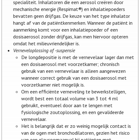
specialiteit. Inhalatoren die een aerosol creëren door
mechanische energie (Respimat®) en inhalatiepoeders
bevatten geen drijfgas. De keuze van het type inhalator
hangt af van de patiëntkenmerken. Wanneer de patiënt in
aanmerking komt voor een inhalatiepoeder of een
dosisaerosol zonder drijfgas, kan men hiervoor opteren
omdat het milieuvriendelijker is.
Verneveloplossing of -suspensie
De longdepositie is met de vernevelaar lager dan met
een dosisaerosol met voorzetkamer; chronisch
gebruik van een vernevelaar is alleen aangewezen
wanneer correct gebruik van een dosisaerosol met
voorzetkamer niet mogelijk is.
Om een efficiënte verneveling te bewerkstelligen,
wordt best een totaal volume van 3 tot 4 ml
gebruikt, eventueel door aan te lengen met
fysiologische zoutoplossing, en een gevalideerde
vernevelaar.
Het is belangrijk dat er zo weinig mogelijk contact is
van de ogen met bronchodilatoren, gezien het risico
van een glaucoomaanval bij patiënten met