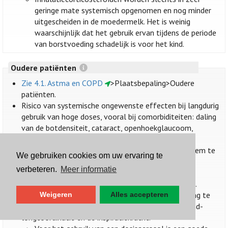
geringe mate systemisch opgenomen en nog minder
uitgescheiden in de moedermelk. Het is weinig
waarschijnlijk dat het gebruik ervan tijdens de periode
van borstvoeding schadelijk is voor het kind.
Oudere patiënten
Zie 4.1. Astma en COPD
>Plaatsbepaling>Oudere
patiënten.
Risico van systemische ongewenste effecten bij langdurig
gebruik van hoge doses, vooral bij comorbiditeiten: daling
van de botdensiteit, cataract, openhoekglaucoom,
verdunning van de huid en huidletsels.
Bij ouderen is het essentieel om een inhalatiesysteem te
We gebruiken cookies om uw ervaring te
kiezen dat aan het individu is aangepast, de juiste
verbeteren.
Meer informatie
inhalatietechniek aan te leren en regelmatig te
controleren of het systeem correct wordt gebruikt.
Bij de keuze van een inhalatiesysteem dient rekening te
Weigeren
Alles accepteren
worden gehouden met de cognitieve status, de hand-
longcoördinatie en de inspiratiekracht.