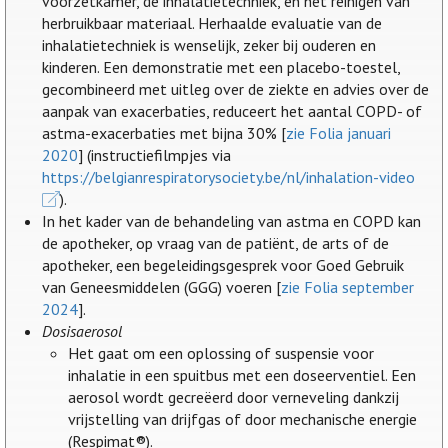
voorzetkamer, de inhalatietechniek, en het reinigen van
herbruikbaar materiaal. Herhaalde evaluatie van de
inhalatietechniek is wenselijk, zeker bij ouderen en
kinderen. Een demonstratie met een placebo-toestel,
gecombineerd met uitleg over de ziekte en advies over de
aanpak van exacerbaties, reduceert het aantal COPD- of
astma-exacerbaties met bijna 30% [
zie Folia januari
2020
] (instructiefilmpjes via
https://belgianrespiratorysociety.be/nl/inhalation-video
).
In het kader van de behandeling van astma en COPD kan
de apotheker, op vraag van de patiënt, de arts of de
apotheker, een begeleidingsgesprek voor Goed Gebruik
van Geneesmiddelen (GGG) voeren [
zie Folia september
2024
].
Dosisaerosol
Het gaat om een oplossing of suspensie voor
inhalatie in een spuitbus met een doseerventiel. Een
aerosol wordt gecreëerd door verneveling dankzij
vrijstelling van drijfgas of door mechanische energie
(Respimat®).