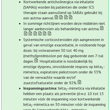
Kortwerkende anticholinergica via inhalatie
(SAMA’s) worden bij patiënten die onder ICS
therapie staan aanvullend op SABA’s gebruikt bij
een astma-aanval.
In sommige richtlijnen worden deze middelen niet
langer aanbevolen als behandeling van astma.
Systemische corticosteroïden zijn aangewezen in
geval van ernstige exacerbatie, in voldoende hoge
dosis: bij volwassenen 30 tot 40 mg
(methyl)prednisolon per dag gedurende een 7-tal
dagen.
Hospitalisatie is noodzakelijk bij
ernstige dyspneu, onvoldoende respons op bèta
-
2
mimetica, expiratoire piekstroom onder de 33%
van de verwachte waarde en/of
zuurstofsaturatie onder de 92%.
Inspanningsastma:
bèta
-mimetica via inhalatie
2
hebben een plaats als preventie (d.w.z. 10 tot 15
minuten vóór de inspanning voor kortwerkende
bèta
-mimetica en 30 minuten vóór de inspanning
2
voor de langwerkende bèta
-mimetica