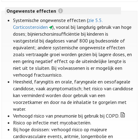
Ongewenste effecten
Systemische ongewenste effecten (
zie 5.5.
Corticosteroïden
), vooral bij langdurig gebruik van hoge
doses; bijnierschorsinsufficiëntie bij kinderen is
vastgesteld bij dagdoses vanaf 800 μg budesonide of
equivalent; andere systemische ongewenste effecten
zoals vertraagde groei worden gezien bij lagere doses, en
een gering negatief effect op de uiteindelijke lengte is
niet uit te sluiten. Bij volwassenen is er mogelijk een
verhoogd fractuurrisico.
Heesheid, faryngitis en orale, faryngeale en oesofageale
candidose, vaak asymptomatisch; het risico van candidose
kan verminderd worden door gebruik van een
voorzetkamer en door na de inhalatie te gorgelen met
water.
Verhoogd risico van pneumonie bij gebruik bij COPD.
Risico op infectie met mycobacteriën.
Bij hoge dosissen: verhoogd risico op majeure
cardiovasculaire events, aritmie, longembolie en