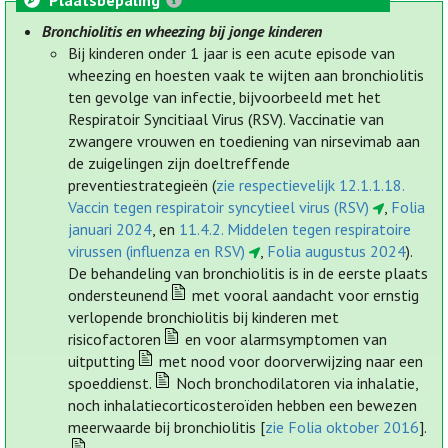
Plaatsbepaling
Bronchiolitis en wheezing bij jonge kinderen
Bij kinderen onder 1 jaar is een acute episode van
wheezing en hoesten vaak te wijten aan bronchiolitis
ten gevolge van infectie, bijvoorbeeld met het
Respiratoir Syncitiaal Virus (RSV). Vaccinatie van
zwangere vrouwen en toediening van nirsevimab aan
de zuigelingen zijn doeltreffende
preventiestrategieën (
zie respectievelijk 12.1.1.18.
Vaccin tegen respiratoir syncytieel virus (RSV)
,
Folia
januari 2024
, en
11.4.2. Middelen tegen respiratoire
virussen (influenza en RSV)
,
Folia augustus 2024
).
De behandeling van bronchiolitis is in de eerste plaats
ondersteunend
met vooral aandacht voor ernstig
verlopende bronchiolitis bij kinderen met
risicofactoren
en voor alarmsymptomen van
uitputting
met nood voor doorverwijzing naar een
spoeddienst.
Noch bronchodilatoren via inhalatie,
noch inhalatiecorticosteroïden hebben een bewezen
meerwaarde bij bronchiolitis [
zie Folia oktober 2016
].