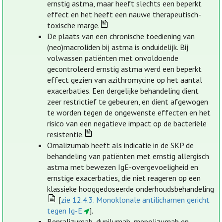
ernstig astma, maar heeft slechts een beperkt
effect en het heeft een nauwe therapeutisch-
toxische marge.
De plaats van een chronische toediening van
(neo)macroliden bij astma is onduidelijk. Bij
volwassen patiënten met onvoldoende
gecontroleerd ernstig astma werd een beperkt
effect gezien van azithromycine op het aantal
exacerbaties. Een dergelijke behandeling dient
zeer restrictief te gebeuren, en dient afgewogen
te worden tegen de ongewenste effecten en het
risico van een negatieve impact op de bacteriële
resistentie.
Omalizumab heeft als indicatie in de SKP de
behandeling van patiënten met ernstig allergisch
astma met bewezen IgE-overgevoeligheid en
ernstige exacerbaties, die niet reageren op een
klassieke hooggedoseerde onderhoudsbehandeling
[
zie 12.4.3. Monoklonale antilichamen gericht
tegen Ig-E
].
Benralizumab, dupilumab, mepolizumab en