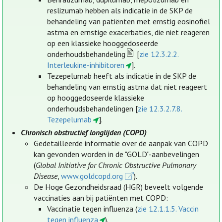
reslizumab hebben als indicatie in de SKP de
behandeling van patiënten met ernstig eosinofiel
astma en ernstige exacerbaties, die niet reageren
op een klassieke hooggedoseerde
onderhoudsbehandeling
[
zie 12.3.2.2.
Interleukine-inhibitoren
].
Tezepelumab heeft als indicatie in de SKP de
behandeling van ernstig astma dat niet reageert
op hooggedoseerde klassieke
onderhoudsbehandelingen [
zie 12.3.2.7.8.
Tezepelumab
].
Chronisch obstructief longlijden (COPD)
Gedetailleerde informatie over de aanpak van COPD
kan gevonden worden in de "GOLD”-aanbevelingen
(
Global Initiative for Chronic Obstructive Pulmonary
Disease
,
www.goldcopd.org
).
De Hoge Gezondheidsraad (HGR) beveelt volgende
vaccinaties aan bij patiënten met COPD:
Vaccinatie tegen influenza (
zie 12.1.1.5. Vaccin
tegen influenza
).