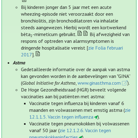
Bij kinderen jonger dan 5 jaar met een acute
wheezing-episode niet veroorzaakt door een
bronchiolitis, zijn bronchodilatoren via inhalatie
steeds aangewezen. Hierbij wordt een kortwerkend
bèta
-mimeticum gebruikt.
Bij afwezigheid van
2
respons of optreden van alarmsymptomen is
dringende hospitalisatie vereist [
zie Folia februari
2017
].
Astma
Gedetailleerde informatie over de aanpak van astma
kan gevonden worden in de aanbevelingen van "GINA”
(
Global Initiative for Asthma
,
www.ginasthma.com
).
De Hoge Gezondheidsraad (HGR) beveelt volgende
vaccinaties aan bij patiënten met astma:
Vaccinatie tegen influenza bij kinderen vanaf 6
maanden en volwassenen met ernstig astma (
zie
12.1.1.5. Vaccin tegen influenza
).
Vaccinatie tegen pneumokokken bij volwassenen
vanaf 50 jaar (
zie 12.1.2.6. Vaccin tegen
pneumokokkeninfecties
).