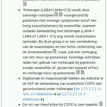
Tritherapie (LABA+LAMA+ICS) wordt door
sommige richtlijnen
voorgesteld bij
patiënten met ernstige symptomen en/of een
hoog exacerbatierisico bij eosinofilie, wanneer
ondanks behandeling met bitherapie (LAMA +
LABA of LABA + ICS) nog steeds exacerbaties
optreden. Bij deze groep is er een vermindering
van de exacerbaties en een lichte verbetering van
de levenskwaliteit
, maar ook een verhoging
van het risico op pneumonie. Sommige richtlijnen
raden het gebruik van tritherapie bij patiënten
zonder eosinofilie af, gezien het beperkt effect
en verhoogd risico op pneumonie.
Dupilumab en mepolizumab hebben als indicatie in
de SKP de behandeling van eosinofiele COPD niet
gecontroleerd onder tritherapie [
zie 12.3.2.2.2. IL-
4/IL-13 inhibitoren
en
12.3.2.2.3. IL-5
inhibitoren
].
De rol van theofylline bij COPD is zeer beperkt.