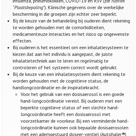
influenza, pneumokokken, COVID-19 en RSV (zie
rubriek
"Plaatsbepaling"
). Klinische gegevens over de werkelijke
bescherming in die groepen zijn echter zeer beperkt.
Bij de keuze van de behandeling bij ouderen dient rekening
te worden gehouden met de comorbiditeiten,
medicamenteuze interacties en het risico op ongewenste
effecten.
Bij ouderen is het essentieel om een inhalatiesysteem te
kiezen dat aan het individu is aangepast, de juiste
inhalatietechniek aan te leren en regelmatig te
controleren of het systeem correct wordt gebruikt.
Bij de keuze van een inhalatiesysteem dient rekening te
worden gehouden met de cognitieve status, de
handlongcoördinatie en de inspiratiekracht.
Voor het gebruik van een dosisaerosol is een goede
hand-longcoördinatie vereist. Bij ouderen met een
beperkte cognitieve status of een slechte hand-
longcoördinatie heeft een dosisaerosol met
voorzetkamer de voorkeur. Bij een verminderde hand-
longcoördinatie kunnen ook bepaalde dosisaerosolen
met een ademgestuurd doseer-ventiel (Autohaler®)