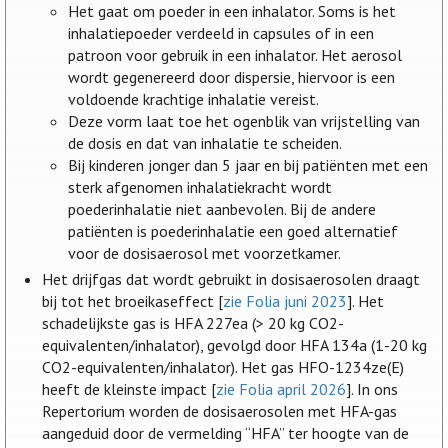
Het gaat om poeder in een inhalator. Soms is het
inhalatiepoeder verdeeld in capsules of in een
patroon voor gebruik in een inhalator. Het aerosol
wordt gegenereerd door dispersie, hiervoor is een
voldoende krachtige inhalatie vereist.
Deze vorm laat toe het ogenblik van vrijstelling van
de dosis en dat van inhalatie te scheiden.
Bij kinderen jonger dan 5 jaar en bij patiënten met een
sterk afgenomen inhalatiekracht wordt
poederinhalatie niet aanbevolen. Bij de andere
patiënten is poederinhalatie een goed alternatief
voor de dosisaerosol met voorzetkamer.
Het drijfgas dat wordt gebruikt in dosisaerosolen draagt
bij tot het broeikaseffect [
zie Folia juni 2023
]. Het
schadelijkste gas is HFA 227ea (> 20 kg CO2-
equivalenten/inhalator), gevolgd door HFA 134a (1-20 kg
CO2-equivalenten/inhalator). Het gas HFO-1234ze(E)
heeft de kleinste impact [
zie Folia april 2026
]. In ons
Repertorium worden de dosisaerosolen met HFA-gas
aangeduid door de vermelding “HFA” ter hoogte van de