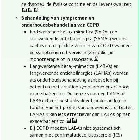
de dyspneu, de fysieke conditie en de levenskwaliteit.
Behandeling van symptomen en
onderhoudsbehandeling van COPD
Kortwerkende bèta
-mimetica (SABA’s) en
2
kortwerkende anticholinergica (SAMA’s) worden
aanbevolen bij lichte vormen van COPD wanneer
de symptomen dit vereisen (zo nodig), in
monotherapie of in associatie.
Langwerkende bèta
-mimetica (LABA’s) en
2
langwerkende anticholinergica (LAMA’s) worden
als onderhoudsbehandeling aanbevolen bij
patiënten met ernstige symptomen en/of hoog
exacerbatierisico. De keuze voor een LAMA of
LABA gebeurt best individueel, onder andere in
functie van het profiel van ongewenste effecten.
LAMA’s lijken iets effectiever dan LABA’s op het
exacerbatierisico.
Bij COPD moeten LABA’s niet systematisch
samen met een inhalatiecorticosteroïd (ICS)