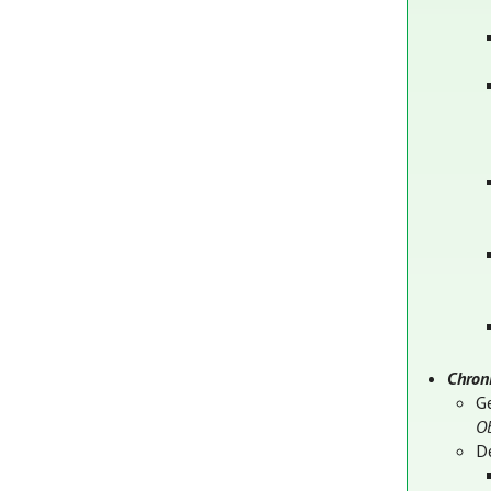
Chroni
G
Ob
D