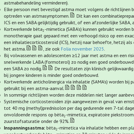
astmabehandeling verminderen).
Elke persoon met bevestigd astma moet volgens de richtlijnen be
optreden van astmasymptomen.
Dit kan een combinatieprepar
ICS en een SABA gelijktijdig gebruikt, of een afzonderlijke SABA,
Kortwerkende bèta
-mimetica (SABA’s) kunnen gebruikt worden b
2
monotherapie gaat gepaard met een verhoogd risico op een exa
een inhalatiecorticosteroïd (ICS), hetzij naar behoefte, hetzij al
het astma.
, zie ook
Folia november 2025
.
Bij volwassenen en adolescenten ≥12 jaar met astma en een risic
snelwerkende LABA (formoterol) zo nodig een goed onderbouwd al
een SABA zo nodig.
De resultaten zijn klinisch gelijkwaard
bij jongere kinderen is minder goed onderbouwd.
Kortwerkende anticholinergica via inhalatie (SAMA’s) worden bij 
gebruikt bij een astma-aanval.
In sommige richtlijnen worden deze middelen niet langer aanbev
Systemische corticosteroïden zijn aangewezen in geval van ernst
tot 40 mg (methyl)prednisolon per dag gedurende een 7-tal dage
onvoldoende respons op bèta
-mimetica, expiratoire piekstroo
2
zuurstofsaturatie onder de 92%.
Inspanningsastma:
bèta
-mimetica via inhalatie hebben een pla
2