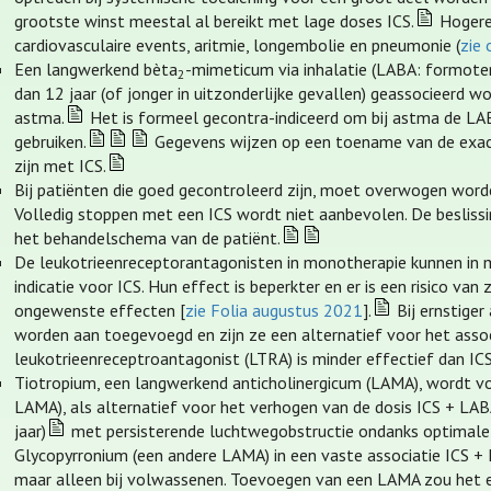
grootste winst meestal al bereikt met lage doses ICS.
Hogere 
cardiovasculaire events, aritmie, longembolie en pneumonie (
zie 
Een langwerkend bèta
-mimeticum via inhalatie (LABA: formoter
2
dan 12 jaar (of jonger in uitzonderlijke gevallen) geassocieerd w
astma.
Het is formeel gecontra-indiceerd om bij astma de LABA
gebruiken.
Gegevens wijzen op een toename van de exace
zijn met ICS.
Bij patiënten die goed gecontroleerd zijn, moet overwogen word
Volledig stoppen met een ICS wordt niet aanbevolen. De besliss
het behandelschema van de patiënt.
De leukotrieenreceptorantagonisten in monotherapie kunnen in mil
indicatie voor ICS. Hun effect is beperkter en er is een risico va
ongewenste effecten [
zie Folia augustus 2021
].
Bij ernstige
worden aan toegevoegd en zijn ze een alternatief voor het asso
leukotrieenreceptroantagonist (LTRA) is minder effectief dan IC
Tiotropium, een langwerkend anticholinergicum (LAMA), wordt v
LAMA), als alternatief voor het verhogen van de dosis ICS + LABA
jaar)
met persisterende luchtwegobstructie ondanks optimale
Glycopyrronium (een andere LAMA) in een vaste associatie ICS +
maar alleen bij volwassenen. Toevoegen van een LAMA zou het ex