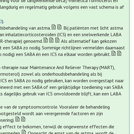
nning voor de langwerkende bèta
-mimetica formoterol en
2
angdurig en regelmatig gebruik volgens een vast schema is af
20
).
udsbehandeling van astma.
Bij patiënten met licht astma
an inhalatiecorticosteroïden (ICS) en een snelwerkende LABA
IR-therapie) genoemd.
Als alternatief kan gekozen
 een SABA zo nodig. Sommige richtlijnen vermelden daarnaast
o nodig) een SABA én een ICS na elkaar worden gebruikt.
therapie naar Maintenance And Reliever Therapy (MART),
rmoterol) zowel als onderhoudsbehandeling als bij
 ICS en SABA zo nodig gebruiken, kan worden overgestapt naar
ineerd met een SABA of een gelijktijdige toediening van SABA
s dagelijks gebruik van ICS onvoldoende blijft, kan een LABA
tie van de symptoomcontrole. Vooraleer de behandeling
otgesteld wordt aan verergerende factoren en zijn
sering).
tig effect te bekomen, terwijl de ongewenste effecten die
 vermeden.
Ongeacht de ernst van de astma, wordt de