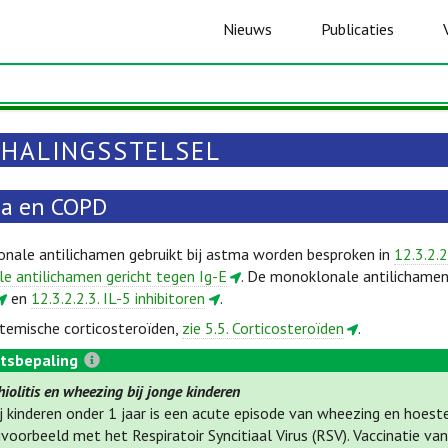
Nieuws
Publicaties
HALINGSSTELSEL
a en COPD
nale antilichamen gebruikt bij astma worden besproken in
12.3.2.2
e antilichamen gericht tegen Ig-E
. De monoklonale antilichamen
en
12.3.2.2.3. IL-5 inhibitoren
.
temische corticosteroïden,
zie 5.5. Corticosteroïden
.
tsbepaling
iolitis en wheezing bij jonge kinderen
j kinderen onder 1 jaar is een acute episode van wheezing en hoeste
jvoorbeeld met het Respiratoir Syncitiaal Virus (RSV). Vaccinatie 