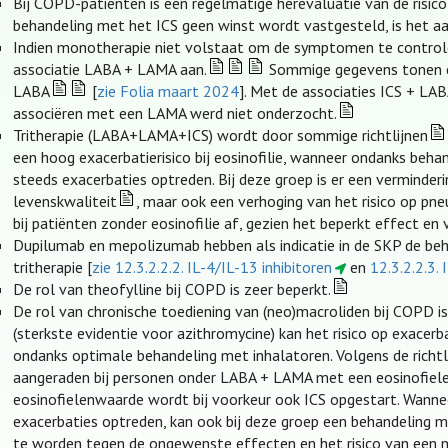
Bij COPD-patiënten is een regelmatige herevaluatie van de risic
behandeling met het ICS geen winst wordt vastgesteld, is het a
Indien monotherapie niet volstaat om de symptomen te controlere
associatie LABA + LAMA aan.
Sommige gegevens tonen een
LABA
[
zie Folia maart 2024
]. Met de associaties ICS + LAB
associëren met een LAMA werd niet onderzocht.
Tritherapie (LABA+LAMA+ICS) wordt door sommige richtlijnen
een hoog exacerbatierisico bij eosinofilie, wanneer ondanks beh
steeds exacerbaties optreden. Bij deze groep is er een verminderi
levenskwaliteit
, maar ook een verhoging van het risico op pne
bij patiënten zonder eosinofilie af, gezien het beperkt effect en
Dupilumab en mepolizumab hebben als indicatie in de SKP de beh
tritherapie [
zie 12.3.2.2.2. IL-4/IL-13 inhibitoren
en
12.3.2.2.3. 
De rol van theofylline bij COPD is zeer beperkt.
De rol van chronische toediening van (neo)macroliden bij COPD is
(sterkste evidentie voor azithromycine) kan het risico op exace
ondanks optimale behandeling met inhalatoren. Volgens de richtli
aangeraden bij personen onder LABA + LAMA met een eosinofiele
eosinofielenwaarde wordt bij voorkeur ook ICS opgestart. Wann
exacerbaties optreden, kan ook bij deze groep een behandeling
te worden tegen de ongewenste effecten en het risico van een ne