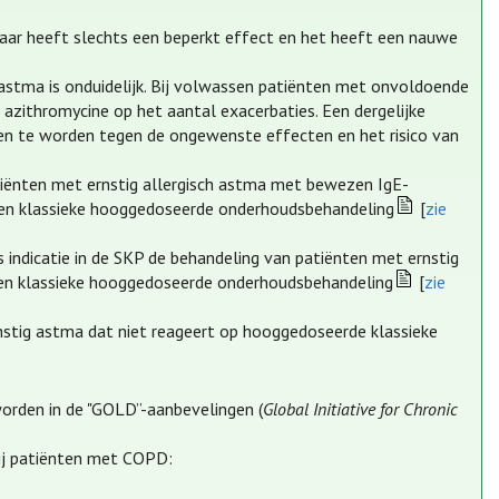
maar heeft slechts een beperkt effect en het heeft een nauwe
 astma is onduidelijk. Bij volwassen patiënten met onvoldoende
azithromycine op het aantal exacerbaties. Een dergelijke
gen te worden tegen de ongewenste effecten en het risico van
tiënten met ernstig allergisch astma met bewezen IgE-
p een klassieke hooggedoseerde onderhoudsbehandeling
[
zie
indicatie in de SKP de behandeling van patiënten met ernstig
p een klassieke hooggedoseerde onderhoudsbehandeling
[
zie
nstig astma dat niet reageert op hooggedoseerde klassieke
orden in de "GOLD”-aanbevelingen (
Global Initiative for Chronic
ij patiënten met COPD: