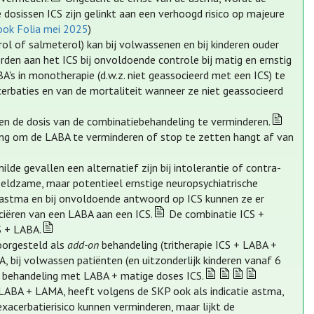
dosissen ICS zijn gelinkt aan een verhoogd risico op majeure
ook Folia mei 2025
)
ol of salmeterol) kan bij volwassenen en bij kinderen ouder
orden aan het ICS bij onvoldoende controle bij matig en ernstig
's in monotherapie (d.w.z. niet geassocieerd met een ICS) te
rbaties en van de mortaliteit wanneer ze niet geassocieerd
en de dosis van de combinatiebehandeling te verminderen.
ing om de LABA te verminderen of stop te zetten hangt af van
de gevallen een alternatief zijn bij intolerantie of contra-
n zeldzame, maar potentieel ernstige neuropsychiatrische
r astma en bij onvoldoende antwoord op ICS kunnen ze er
ciëren van een LABA aan een ICS.
De combinatie ICS +
S + LABA.
oorgesteld als
add-on
behandeling (tritherapie ICS + LABA +
, bij volwassen patiënten (en uitzonderlijk kinderen vanaf 6
 behandeling met LABA + matige doses ICS.
 LABA + LAMA, heeft volgens de SKP ook als indicatie astma,
acerbatierisico kunnen verminderen, maar lijkt de