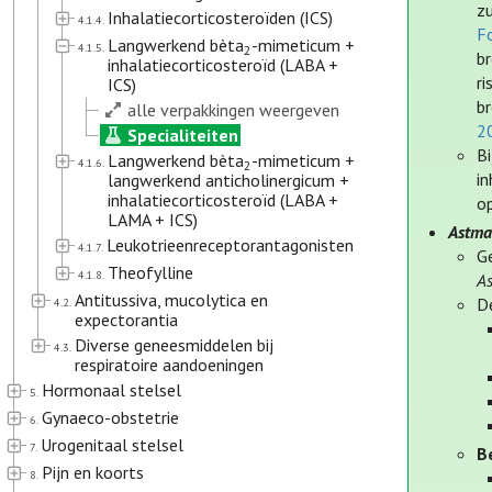
zu
Inhalatiecorticosteroïden (ICS)
4.1.4.
Fo
Langwerkend bèta
-mimeticum +
4.1.5.
2
br
inhalatiecorticosteroïd (LABA +
ri
ICS)
br
alle verpakkingen weergeven
2
Specialiteiten
Bi
Langwerkend bèta
-mimeticum +
4.1.6.
2
i
langwerkend anticholinergicum +
inhalatiecorticosteroïd (LABA +
o
LAMA + ICS)
Astm
Leukotrieenreceptorantagonisten
4.1.7.
G
Theofylline
4.1.8.
A
Antitussiva, mucolytica en
D
4.2.
expectorantia
Diverse geneesmiddelen bij
4.3.
respiratoire aandoeningen
Hormonaal stelsel
5.
Gynaeco-obstetrie
6.
Urogenitaal stelsel
7.
B
Pijn en koorts
8.