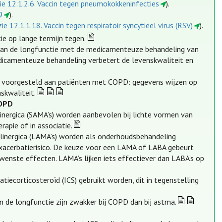
ie 12.1.2.6. Vaccin tegen pneumokokkeninfecties
).
9
).
zie 12.1.1.18. Vaccin tegen respiratoir syncytieel virus (RSV)
).
e op lange termijn tegen.
 van de longfunctie met de medicamenteuze behandeling van
edicamenteuze behandeling verbetert de levenskwaliteit en
en voorgesteld aan patiënten met COPD: gegevens wijzen op
skwaliteit.
COPD
inergica (SAMA’s) worden aanbevolen bij lichte vormen van
apie of in associatie.
linergica (LAMA’s) worden als onderhoudsbehandeling
acerbatierisico. De keuze voor een LAMA of LABA gebeurt
ewenste effecten. LAMA’s lijken iets effectiever dan LABA’s op
ecorticosteroïd (ICS) gebruikt worden, dit in tegenstelling
de longfunctie zijn zwakker bij COPD dan bij astma.