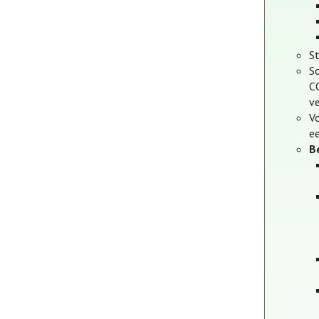
S
S
C
ve
V
ee
B