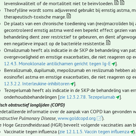
levenskwaliteit of de mortaliteit niet te beïnvloeden.
Theofylline wordt soms adjuverend gebruikt bij ernstig astma, 
therapeutisch-toxische marge.
De plaats van een chronische toediening van (neo)macroliden bij
gecontroleerd ernstig astma werd een beperkt effect gezien van 
behandeling dient zeer restrictief te gebeuren, en dient afgewo
een negatieve impact op de bacteriële resistentie.
Omalizumab heeft als indicatie in de SKP de behandeling van pa
overgevoeligheid en ernstige exacerbaties, die niet reageren o
12.4.3. Monoklonale antilichamen gericht tegen Ig-E
].
Benralizumab, dupilumab, mepolizumab en reslizumab hebben als 
eosinofiel astma en ernstige exacerbaties, die niet reageren o
12.3.2.2. Interleukine-inhibitoren
].
Tezepelumab heeft als indicatie in de SKP de behandeling van er
onderhoudsbehandelingen [
zie 12.3.2.7.8. Tezepelumab
].
sch obstructief longlijden (COPD)
edetailleerde informatie over de aanpak van COPD kan gevonden w
structive Pulmonary Disease
,
www.goldcopd.org
).
e Hoge Gezondheidsraad (HGR) beveelt volgende vaccinaties aan b
Vaccinatie tegen influenza (
zie 12.1.1.5. Vaccin tegen influenza
).