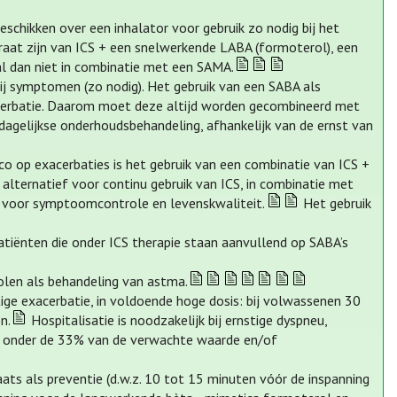
schikken over een inhalator voor gebruik zo nodig bij het
aat zijn van ICS + een snelwerkende LABA (formoterol), een
 al dan niet in combinatie met een SAMA.
ij symptomen (zo nodig). Het gebruik van een SABA als
cerbatie. Daarom moet deze altijd worden gecombineerd met
s dagelijkse onderhoudsbehandeling, afhankelijk van de ernst van
o op exacerbaties is het gebruik van een combinatie van ICS +
ternatief voor continu gebruik van ICS, in combinatie met
ig voor symptoomcontrole en levenskwaliteit.
Het gebruik
patiënten die onder ICS therapie staan aanvullend op SABA’s
olen als behandeling van astma.
ige exacerbatie, in voldoende hoge dosis: bij volwassenen 30
n.
Hospitalisatie is noodzakelijk bij ernstige dyspneu,
m onder de 33% van de verwachte waarde en/of
ats als preventie (d.w.z. 10 tot 15 minuten vóór de inspanning