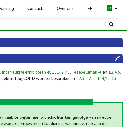
Vorming
Contact
Over ons
FR
P
. Interleukine-inhibitoren
,
12.3.2.7.8. Tezepelumab
en
12.4.3.
 gebruikt bij COPD worden besproken in
12.3.2.2.2. IL-4/IL-13
n vaak te wijten aan bronchiolitis ten gevolge van infectie,
van zwangere vrouwen en toediening van nirsevimab aan de