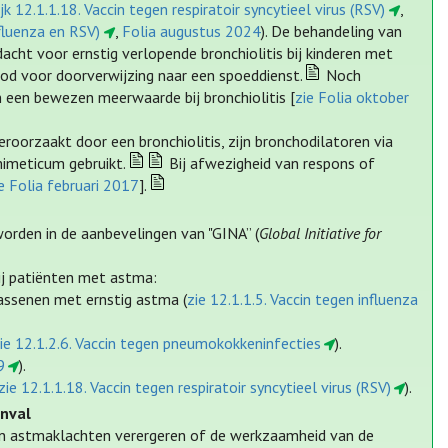
jk 12.1.1.18. Vaccin tegen respiratoir syncytieel virus (RSV)
,
nfluenza en RSV)
,
Folia augustus 2024
). De behandeling van
cht voor ernstig verlopende bronchiolitis bij kinderen met
d voor doorverwijzing naar een spoeddienst.
Noch
n een bewezen meerwaarde bij bronchiolitis [
zie Folia oktober
roorzaakt door een bronchiolitis, zijn bronchodilatoren via
imeticum gebruikt.
Bij afwezigheid van respons of
e Folia februari 2017
].
orden in de aanbevelingen van "GINA” (
Global Initiative for
ij patiënten met astma:
assenen met ernstig astma (
zie 12.1.1.5. Vaccin tegen influenza
ie 12.1.2.6. Vaccin tegen pneumokokkeninfecties
).
9
).
zie 12.1.1.18. Vaccin tegen respiratoir syncytieel virus (RSV)
).
nval
n astmaklachten verergeren of de werkzaamheid van de