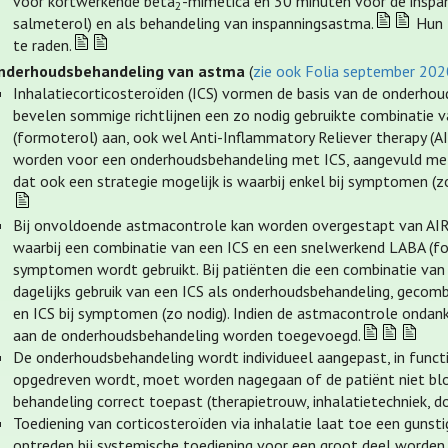
voor kortwerkende bèta
-mimetica en 30 minuten vóór de inspa
2
salmeterol) en als behandeling van inspanningsastma.
Hun l
te raden.
nderhoudsbehandeling van astma
(
zie ook Folia september 20
Inhalatiecorticosteroïden (ICS) vormen de basis van de onderho
bevelen sommige richtlijnen een zo nodig gebruikte combinatie v
(formoterol) aan, ook wel Anti-Inflammatory Reliever therapy (A
worden voor een onderhoudsbehandeling met ICS, aangevuld met
dat ook een strategie mogelijk is waarbij enkel bij symptomen (z
Bij onvoldoende astmacontrole kan worden overgestapt van AIR-
waarbij een combinatie van een ICS en een snelwerkend LABA (fo
symptomen wordt gebruikt. Bij patiënten die een combinatie van
dagelijks gebruik van een ICS als onderhoudsbehandeling, gecomb
en ICS bij symptomen (zo nodig). Indien de astmacontrole ondank
aan de onderhoudsbehandeling worden toegevoegd.
De onderhoudsbehandeling wordt individueel aangepast, in func
opgedreven wordt, moet worden nagegaan of de patiënt niet blo
behandeling correct toepast (therapietrouw, inhalatietechniek, do
Toediening van corticosteroïden via inhalatie laat toe een guns
optreden bij systemische toediening voor een groot deel worden