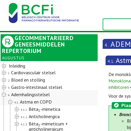
GECOMMENTARIEERD
ADEM
GENEESMIDDELEN
4.
REPERTORIUM
AUGUSTUS
Astm
4.1.
Inleiding
Cardiovasculair stelsel
1.
De monoklo
Bloed en stolling
Monoklonal
2.
Gastro-intestinaal stelsel
inhibitoren
3.
Ademhalingsstelsel
4.
Voor de sys
Astma en COPD
4.1.
Plaa
Bèta
-mimetica
4.1.1.
2
Bronch
Anticholinergica
4.1.2.
Bi
Bèta
-mimeticum +
4.1.3.
2
bi
anticholinergicum