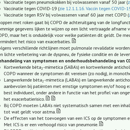
Vaccinatie tegen pneumokokken bij volwassenen vanaf 50 jaar (
z
Vaccinatie tegen COVID-19 (
zie 12.1.1.16. Vaccin tegen COVID-1
Vaccinatie tegen RSV bij volwassenen vanaf 60 jaar met COPD (
toppen met roken gaat bij COPD de achteruitgang van de longfuncti
ommige gegevens lijken te wijzen op een licht vertraagde afname
OPD, maar het is onduidelijk voor welke patiënten dit geldt. De m
rmindert het risico van exacerbaties.
olgens verschillende richtlijnen moet pulmonale revalidatie word
n lichte verbetering van de dyspneu, de fysieke conditie en de leven
ehandeling van symptomen en onderhoudsbehandeling van 
Kortwerkende bèta
-mimetica (SABA’s) en kortwerkende antichol
2
COPD wanneer de symptomen dit vereisen (zo nodig), in monother
Langwerkende bèta
-mimetica (LABA’s) en langwerkende anticho
2
aanbevolen bij patiënten met ernstige symptomen en/of hoog ex
best individueel, onder andere in functie van het profiel van ong
het exacerbatierisico.
Bij COPD moeten LABA’s niet systematisch samen met een inhalati
tot wat geldt voor astma.
De effecten van het toevoegen van een ICS op de symptomen en 
Met ICS is er een verhoogd risico van pneumonie.