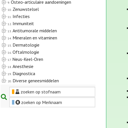
Osteo-articulaire aandoeningen
9.
Zenuwstelsel
10.
Infecties
11.
Immuniteit
12.
Antitumorale middelen
13.
Mineralen en vitaminen
14.
Dermatologie
15.
Oftalmologie
16.
Neus-Keel-Oren
17.
Anesthesie
18.
Diagnostica
19.
Diverse geneesmiddelen
20.
zoeken op stofnaam
zoeken op Merknaam