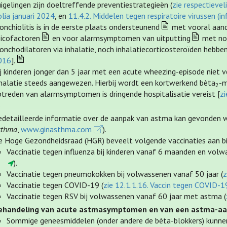
igelingen zijn doeltreffende preventiestrategieën (
zie respectieveli
lia januari 2024
, en
11.4.2. Middelen tegen respiratoire virussen (i
onchiolitis is in de eerste plaats ondersteunend
met vooral aanda
sicofactoren
en voor alarmsymptomen van uitputting
met noo
onchodilatoren via inhalatie, noch inhalatiecorticosteroïden hebbe
016
].
j kinderen jonger dan 5 jaar met een acute wheezing-episode niet ve
nhalatie steeds aangewezen. Hierbij wordt een kortwerkend bèta
-m
2
ptreden van alarmsymptomen is dringende hospitalisatie vereist [
zi
a
edetailleerde informatie over de aanpak van astma kan gevonden w
sthma
,
www.ginasthma.com
).
e Hoge Gezondheidsraad (HGR) beveelt volgende vaccinaties aan b
Vaccinatie tegen influenza bij kinderen vanaf 6 maanden en volw
).
Vaccinatie tegen pneumokokken bij volwassenen vanaf 50 jaar (
z
Vaccinatie tegen COVID-19 (
zie 12.1.1.16. Vaccin tegen COVID-1
Vaccinatie tegen RSV bij volwassenen vanaf 60 jaar met astma (
ehandeling van acute astmasymptomen en van een astma-aa
Sommige geneesmiddelen (onder andere de bèta-blokkers) kunne