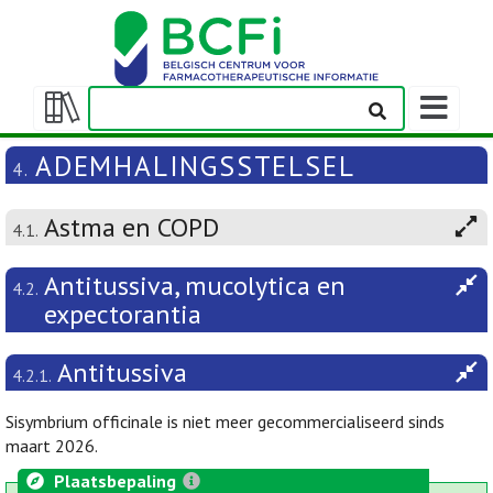
Weergeven
navigatieba
Weergeven/verbergen
inhoudstafel
ADEMHALINGSSTELSEL
4.
Astma en COPD
4.1.
Antitussiva, mucolytica en
4.2.
expectorantia
Antitussiva
4.2.1.
Sisymbrium officinale is niet meer gecommercialiseerd sinds
maart 2026.
Plaatsbepaling