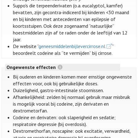
Suppo's die terpeenderivaten (o.a. eucalyptol, kamfer)
bevatten, zijn gecontra-indiceerd bij kinderen <30 maand
en bij kinderen met antecedenten van epilepsie of
koortsstuipen. Ook deze zogenaamd “natuurlijke”
hoestmiddelen zijn af te raden onder de leeftijd van 12
jaar.
De website ”
geneesmiddelenbijlevercirrose.nl
”
beoordeelt codeïne als “te vermijden” bij cirrose.
Ongewenste effecten
Bij ouderen en kinderen komen meer ernstige ongewenste
effecten voor, ook bij gebruikelijke doses.
Duizeligheid, gastro-intestinale stoornissen.
Afhankelijkheid: zelden bij normaal gebruik maar misbruik
is mogelijk vooral bij codeïne, zijn derivaten en
dextrometorfan.
Codeïne en derivaten: ook slaperigheid en sedatie;
respiratoire depressie (bij overdosis).
Dextromethorfan, noscapine: ook excitatie, verwardheid,
ataxie en respiratoire depressie bij overdosering.