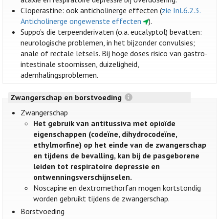
Cloperastine: ook anticholinerge effecten (
zie Inl.6.2.3.
Anticholinerge ongewenste effecten
).
Suppo’s die terpeenderivaten (o.a. eucalyptol) bevatten:
neurologische problemen, in het bijzonder convulsies;
anale of rectale letsels. Bij hoge doses risico van gastro-
intestinale stoornissen, duizeligheid,
ademhalingsproblemen.
Zwangerschap en borstvoeding
Zwangerschap
Het gebruik van antitussiva met opioïde
eigenschappen (codeïne, dihydrocodeïne,
ethylmorfine) op het einde van de zwangerschap
en tijdens de bevalling, kan bij de pasgeborene
leiden tot respiratoire depressie en
ontwenningsverschijnselen.
Noscapine en dextromethorfan mogen kortstondig
worden gebruikt tijdens de zwangerschap.
Borstvoeding