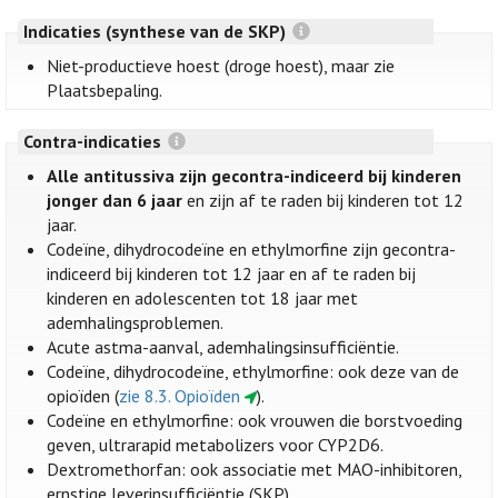
Indicaties (synthese van de SKP)
Niet-productieve hoest (droge hoest), maar zie
Plaatsbepaling.
Contra-indicaties
Alle antitussiva zijn gecontra-indiceerd bij kinderen
jonger dan 6 jaar
en zijn af te raden bij kinderen tot 12
jaar.
Codeïne, dihydrocodeïne en ethylmorfine zijn gecontra-
indiceerd bij kinderen tot 12 jaar en af te raden bij
kinderen en adolescenten tot 18 jaar met
ademhalingsproblemen.
Acute astma-aanval, ademhalingsinsufficiëntie.
Codeïne, dihydrocodeïne, ethylmorfine: ook deze van de
opioïden (
zie 8.3. Opioïden
).
Codeïne en ethylmorfine: ook vrouwen die borstvoeding
geven, ultrarapid metabolizers voor CYP2D6.
Dextromethorfan: ook associatie met MAO-inhibitoren,
ernstige leverinsufficiëntie (SKP).