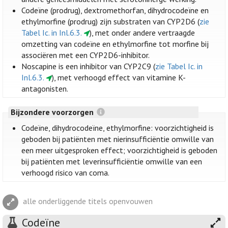
Codeïne (prodrug), dextromethorfan, dihydrocodeïne en
ethylmorfine (prodrug) zijn substraten van CYP2D6 (
zie
Tabel Ic. in Inl.6.3.
), met onder andere vertraagde
omzetting van codeïne en ethylmorfine tot morfine bij
associëren met een CYP2D6-inhibitor.
Noscapine is een inhibitor van CYP2C9 (
zie Tabel Ic. in
Inl.6.3.
), met verhoogd effect van vitamine K-
antagonisten.
Bijzondere voorzorgen
Codeïne, dihydrocodeïne, ethylmorfine: voorzichtigheid is
geboden bij patiënten met nierinsufficiëntie omwille van
een meer uitgesproken effect; voorzichtigheid is geboden
bij patiënten met leverinsufficiëntie omwille van een
verhoogd risico van coma.
alle onderliggende titels openvouwen
Codeïne