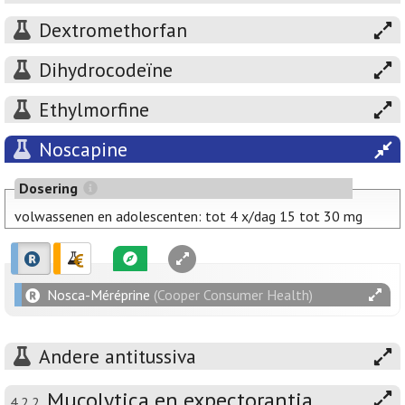
Dextromethorfan
Dihydrocodeïne
Ethylmorfine
Noscapine
Dosering
volwassenen en adolescenten: tot 4 x/dag 15 tot 30 mg
Nosca-Méréprine
(Cooper Consumer Health)
Andere antitussiva
Mucolytica en expectorantia
4.2.2.