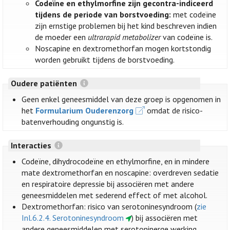
Codeïne en ethylmorfine zijn gecontra-indiceerd
tijdens de periode van borstvoeding:
met codeïne
zijn ernstige problemen bij het kind beschreven indien
de moeder een
ultrarapid metabolizer
van codeïne is.
Noscapine en dextromethorfan mogen kortstondig
worden gebruikt tijdens de borstvoeding.
Oudere patiënten
Geen enkel geneesmiddel van deze groep is opgenomen in
het
Formularium Ouderenzorg
omdat de risico-
batenverhouding ongunstig is.
Interacties
Codeïne, dihydrocodeïne en ethylmorfine, en in mindere
mate dextromethorfan en noscapine: overdreven sedatie
en respiratoire depressie bij associëren met andere
geneesmiddelen met sederend effect of met alcohol.
Dextromethorfan: risico van serotoninesyndroom (
zie
Inl.6.2.4. Serotoninesyndroom
) bij associëren met
andere geneesmiddelen met serotoninerge werking.