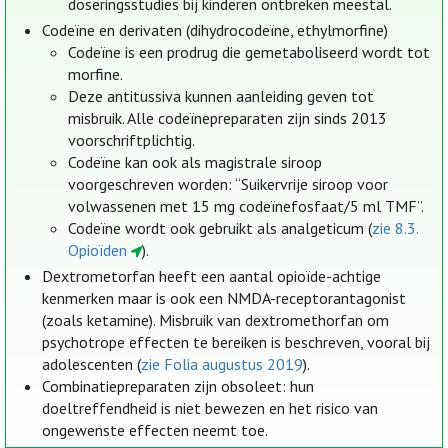
doseringsstudies bij kinderen ontbreken meestal.
Codeïne en derivaten (dihydrocodeïne, ethylmorfine)
Codeïne is een prodrug die gemetaboliseerd wordt tot
morfine.
Deze antitussiva kunnen aanleiding geven tot
misbruik. Alle codeïnepreparaten zijn sinds 2013
voorschriftplichtig.
Codeïne kan ook als magistrale siroop
voorgeschreven worden: “Suikervrije siroop voor
volwassenen met 15 mg codeïnefosfaat/5 ml TMF”.
Codeïne wordt ook gebruikt als analgeticum (
zie 8.3.
Opioïden
).
Dextrometorfan heeft een aantal opioïde-achtige
kenmerken maar is ook een NMDA-receptorantagonist
(zoals ketamine). Misbruik van dextromethorfan om
psychotrope effecten te bereiken is beschreven, vooral bij
adolescenten (
zie Folia augustus 2019
).
Combinatiepreparaten zijn obsoleet: hun
doeltreffendheid is niet bewezen en het risico van
ongewenste effecten neemt toe.