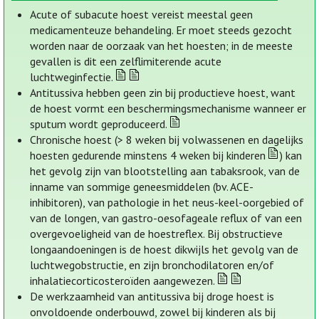
Acute of subacute hoest vereist meestal geen
medicamenteuze behandeling. Er moet steeds gezocht
worden naar de oorzaak van het hoesten; in de meeste
gevallen is dit een zelflimiterende acute
luchtweginfectie.
Antitussiva hebben geen zin bij productieve hoest, want
de hoest vormt een beschermingsmechanisme wanneer er
sputum wordt geproduceerd.
Chronische hoest (> 8 weken bij volwassenen en dagelijks
hoesten gedurende minstens 4 weken bij kinderen
) kan
het gevolg zijn van blootstelling aan tabaksrook, van de
inname van sommige geneesmiddelen (bv. ACE-
inhibitoren), van pathologie in het neus-keel-oorgebied of
van de longen, van gastro-oesofageale reflux of van een
overgevoeligheid van de hoestreflex. Bij obstructieve
longaandoeningen is de hoest dikwijls het gevolg van de
luchtwegobstructie, en zijn bronchodilatoren en/of
inhalatiecorticosteroïden aangewezen.
De werkzaamheid van antitussiva bij droge hoest is
onvoldoende onderbouwd, zowel bij kinderen als bij