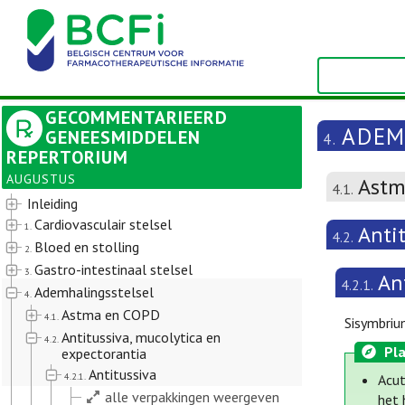
GECOMMENTARIEERD
ADEM
GENEESMIDDELEN
4.
REPERTORIUM
AUGUSTUS
Astm
4.1.
Inleiding
Cardiovasculair stelsel
1.
Anti
4.2.
Bloed en stolling
2.
Gastro-intestinaal stelsel
3.
An
4.2.1.
Ademhalingsstelsel
4.
Astma en COPD
4.1.
Sisymbriu
Antitussiva, mucolytica en
4.2.
Pla
expectorantia
Antitussiva
4.2.1.
Acut
alle verpakkingen weergeven
het 