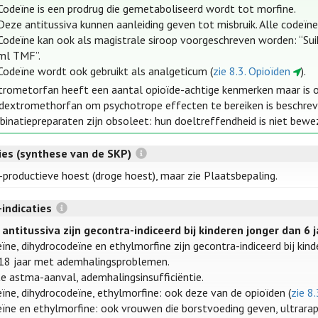
Codeïne is een prodrug die gemetaboliseerd wordt tot morfine.
Deze antitussiva kunnen aanleiding geven tot misbruik. Alle codeïne
Codeïne kan ook als magistrale siroop voorgeschreven worden: “Su
ml TMF”.
Codeïne wordt ook gebruikt als analgeticum (
zie 8.3. Opioïden
).
rometorfan heeft een aantal opioïde-achtige kenmerken maar is o
dextromethorfan om psychotrope effecten te bereiken is beschreve
inatiepreparaten zijn obsoleet: hun doeltreffendheid is niet bew
ties (synthese van de SKP)
-productieve hoest (droge hoest), maar zie Plaatsbepaling.
-indicaties
 antitussiva zijn gecontra-indiceerd bij kinderen jonger dan 6 
ïne, dihydrocodeïne en ethylmorfine zijn gecontra-indiceerd bij kind
18 jaar met ademhalingsproblemen.
e astma-aanval, ademhalingsinsufficiëntie.
ïne, dihydrocodeïne, ethylmorfine: ook deze van de opioïden (
zie 8
ïne en ethylmorfine: ook vrouwen die borstvoeding geven, ultrara