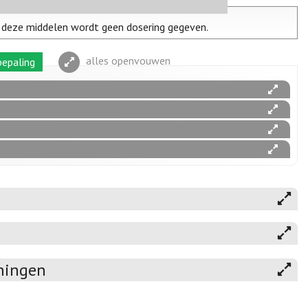
n deze middelen wordt geen dosering gegeven.
alles openvouwen
epaling
eningen