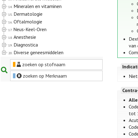
Mineralen en vitaminen
14.
Dermatologie
15.
Oftalmologie
16.
Neus-Keel-Oren
17.
Anesthesie
18.
Dext
Diagnostica
van 
19.
Diverse geneesmiddelen
Comb
20.
zoeken op stofnaam
Indica
zoeken op Merknaam
Niet
Contra
Alle
Code
tot 
Acut
Code
Code