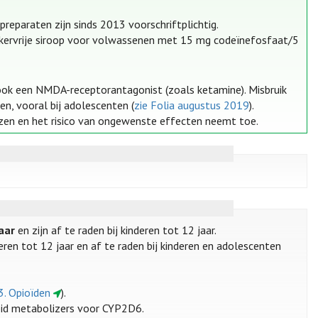
preparaten zijn sinds 2013 voorschriftplichtig.
ikervrije siroop voor volwassenen met 15 mg codeïnefosfaat/5
ok een NMDA-receptorantagonist (zoals ketamine). Misbruik
n, vooral bij adolescenten (
zie Folia augustus 2019
).
ezen en het risico van ongewenste effecten neemt toe.
jaar
en zijn af te raden bij kinderen tot 12 jaar.
eren tot 12 jaar en af te raden bij kinderen en adolescenten
.3. Opioïden
).
pid metabolizers voor CYP2D6.