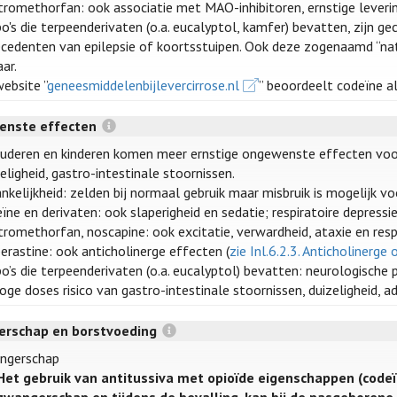
romethorfan: ook associatie met MAO-inhibitoren, ernstige leverins
o's die terpeenderivaten (o.a. eucalyptol, kamfer) bevatten, zijn ge
cedenten van epilepsie of koortsstuipen. Ook deze zogenaamd “natu
aar.
ebsite ”
geneesmiddelenbijlevercirrose.nl
” beoordeelt codeïne als
enste effecten
ouderen en kinderen komen meer ernstige ongewenste effecten voor, 
eligheid, gastro-intestinale stoornissen.
nkelijkheid: zelden bij normaal gebruik maar misbruik is mogelijk vo
ïne en derivaten: ook slaperigheid en sedatie; respiratoire depressie 
romethorfan, noscapine: ook excitatie, verwardheid, ataxie en respi
erastine: ook anticholinerge effecten (
zie Inl.6.2.3. Anticholinerg
o’s die terpeenderivaten (o.a. eucalyptol) bevatten: neurologische p
hoge doses risico van gastro-intestinale stoornissen, duizeligheid,
rschap en borstvoeding
ngerschap
Het gebruik van antitussiva met opioïde eigenschappen (codeï