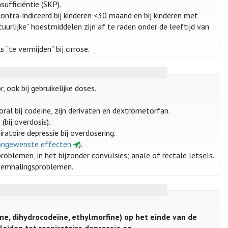
ufficiëntie (SKP).
contra-indiceerd bij kinderen <30 maand en bij kinderen met
urlijke” hoestmiddelen zijn af te raden onder de leeftijd van
 “te vermijden” bij cirrose.
ook bij gebruikelijke doses.
oral bij codeïne, zijn derivaten en dextrometorfan.
(bij overdosis).
ratoire depressie bij overdosering.
e ongewenste effecten
).
roblemen, in het bijzonder convulsies; anale of rectale letsels.
 ademhalingsproblemen.
ne, dihydrocodeïne, ethylmorfine) op het einde van de