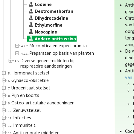
Codeïne
Anti
Dextromethorfan
gepr
Dihydrocodeïne
Chro
van 
Ethylmorfine
oorg
Noscapine
long
Andere antitussiva
aan
Mucolytica en expectorantia
4.2.2.
De w
Preparaten op basis van planten
4.2.3.
dext
Diverse geneesmiddelen bij
4.3.
gege
respiratoire aandoeningen
Anti
Hormonaal stelsel
5.
van 
Gynaeco-obstetrie
6.
Urogenitaal stelsel
7.
Pijn en koorts
8.
Osteo-articulaire aandoeningen
9.
Zenuwstelsel
10.
Infecties
11.
Immuniteit
12.
Code
Antitumorale middelen
13.