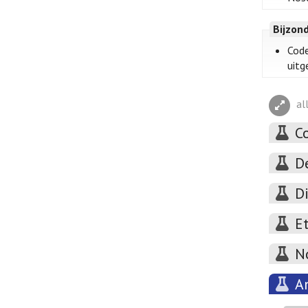
Bijzon
Code
uitg
al
C
D
D
E
N
A