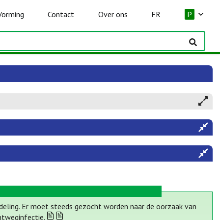
Vorming
Contact
Over ons
FR
P
eling. Er moet steeds gezocht worden naar de oorzaak van
htweginfectie.