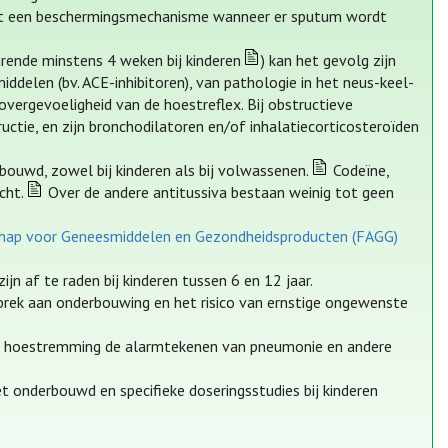
ormt een beschermingsmechanisme wanneer er sputum wordt
rende minstens 4 weken bij kinderen
) kan het gevolg zijn
delen (bv. ACE-inhibitoren), van pathologie in het neus-keel-
vergevoeligheid van de hoestreflex. Bij obstructieve
ctie, en zijn bronchodilatoren en/of inhalatiecorticosteroïden
ouwd, zowel bij kinderen als bij volwassenen.
Codeïne,
cht.
Over de andere antitussiva bestaan weinig tot geen
schap voor Geneesmiddelen en Gezondheidsproducten (FAGG)
zijn af te raden bij kinderen tussen 6 en 12 jaar.
ebrek aan onderbouwing en het risico van ernstige ongewenste
at hoestremming de alarmtekenen van pneumonie en andere
t onderbouwd en specifieke doseringsstudies bij kinderen