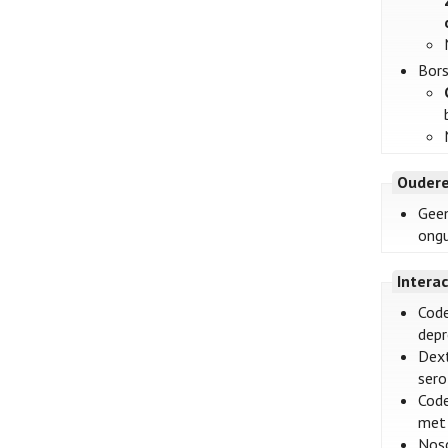
Bor
Oudere
Geen
ongu
Intera
Code
depr
Dext
sero
Code
met 
Nosc