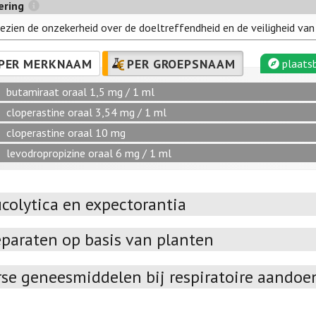
ering
ezien de onzekerheid over de doeltreffendheid en de veiligheid va
PER MERKNAAM
PER GROEPSNAAM
plaatsb
butamiraat oraal 1,5 mg / 1 ml
cloperastine oraal 3,54 mg / 1 ml
cloperastine oraal 10 mg
levodropropizine oraal 6 mg / 1 ml
colytica en expectorantia
eparaten op basis van planten
rse geneesmiddelen bij respiratoire aando