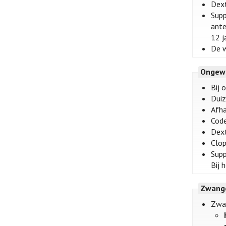
Dext
Supp
ante
12 j
De w
Ongew
Bij 
Duiz
Afha
Code
Dext
Clop
Supp
Bij 
Zwange
Zwa