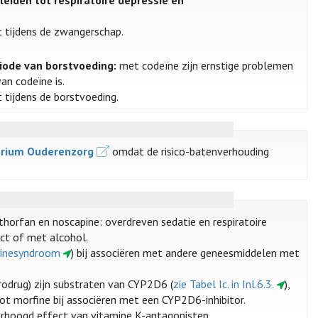
leiden tot respiratoire depressie en
 tijdens de zwangerschap.
riode van borstvoeding:
met codeïne zijn ernstige problemen
an codeïne is.
tijdens de borstvoeding.
rium Ouderenzorg
omdat de risico-batenverhouding
horfan en noscapine: overdreven sedatie en respiratoire
ct of met alcohol.
oninesyndroom
) bij associëren met andere geneesmiddelen met
rodrug) zijn substraten van CYP2D6 (
zie Tabel Ic. in Inl.6.3.
),
t morfine bij associëren met een CYP2D6-inhibitor.
erhoogd effect van vitamine K-antagonisten.