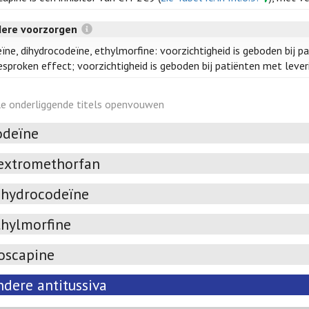
dere voorzorgen
ïne, dihydrocodeïne, ethylmorfine: voorzichtigheid is geboden bij p
esproken effect; voorzichtigheid is geboden bij patiënten met leve
le onderliggende titels openvouwen
odeïne
extromethorfan
ihydrocodeïne
thylmorfine
oscapine
ndere antitussiva