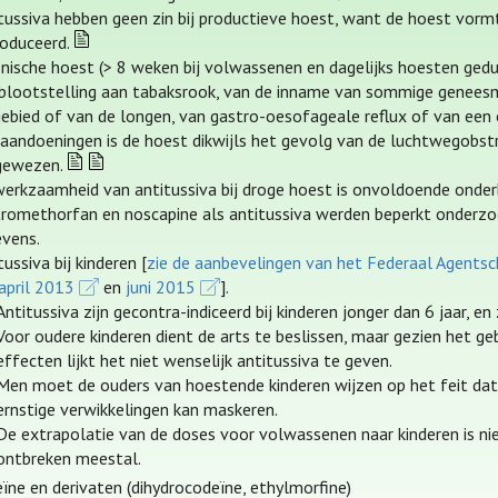
tussiva hebben geen zin bij productieve hoest, want de hoest v
oduceerd.
nische hoest (> 8 weken bij volwassenen en dagelijks hoesten gedu
blootstelling aan tabaksrook, van de inname van sommige geneesmid
ebied of van de longen, van gastro-oesofageale reflux of van een o
aandoeningen is de hoest dikwijls het gevolg van de luchtwegobstru
gewezen.
erkzaamheid van antitussiva bij droge hoest is onvoldoende onderb
romethorfan en noscapine als antitussiva werden beperkt onderzo
vens.
tussiva bij kinderen [
zie de aanbevelingen van het Federaal Agent
april 2013
en
juni 2015
].
Antitussiva zijn gecontra-indiceerd bij kinderen jonger dan 6 jaar, en 
Voor oudere kinderen dient de arts te beslissen, maar gezien het g
effecten lijkt het niet wenselijk antitussiva te geven.
Men moet de ouders van hoestende kinderen wijzen op het feit d
ernstige verwikkelingen kan maskeren.
De extrapolatie van de doses voor volwassenen naar kinderen is nie
ontbreken meestal.
ïne en derivaten (dihydrocodeïne, ethylmorfine)