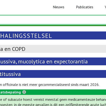
Nieuws
Publicaties
HALINGSSTELSEL
a en COPD
tussiva, mucolytica en expectorantia
titussiva
m officinale is niet meer gecommercialiseerd sinds maart 2026.
atsbepaling
e of subacute hoest vereist meestal geen medicamenteuze behand
hoesten; in de meeste gevallen is dit een zelflimiterende acute luc