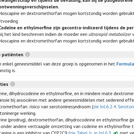
zwangerschap en tijdens de bevalling, kan bij de pasgeborene 
ontwenningsverschijnselen.
Noscapine en dextromethorfan mogen kortstondig worden gebruikt
stvoeding
Codeïne en ethylmorfine zijn gecontra-indiceerd tijdens de pe
bij het kind beschreven indien de moeder een
ultrarapid metabolizer
v
Noscapine en dextromethorfan mogen kortstondig worden gebruikt 
 patiënten
 enkel geneesmiddel van deze groep is opgenomen in het
Formula
nstig is.
cties
ïne, dihydrocodeïne en ethylmorfine, en in mindere mate dextromet
essie bij associëren met andere geneesmiddelen met sederend effe
romethorfan: risico van serotoninesyndroom (
zie Inl.6.2.4. Serot
toninerge werking.
ïne (prodrug), dextromethorfan, dihydrocodeïne en ethylmorfine (p
onder andere vertraagde omzetting van codeïne en ethylmorfine to
apine is een inhibitor van CYP2C9 (
zie Tabel Ic. in Inl.6.3.
), met v