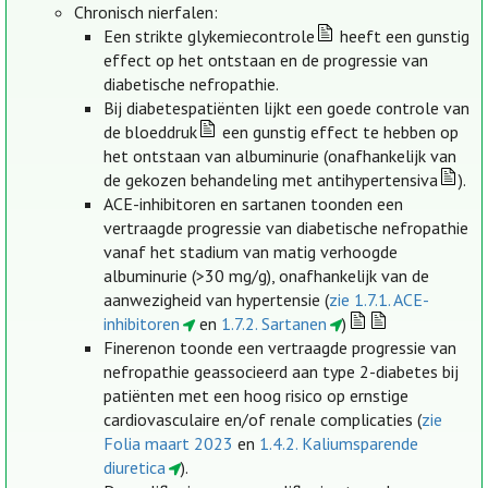
Chronisch nierfalen:
Een strikte glykemiecontrole
heeft een gunstig
effect op het ontstaan en de progressie van
diabetische nefropathie.
Bij diabetespatiënten lijkt een goede controle van
de bloeddruk
een gunstig effect te hebben op
het ontstaan van albuminurie (onafhankelijk van
de gekozen behandeling met antihypertensiva
).
ACE-inhibitoren en sartanen toonden een
vertraagde progressie van diabetische nefropathie
vanaf het stadium van matig verhoogde
albuminurie (>30 mg/g), onafhankelijk van de
aanwezigheid van hypertensie (
zie 1.7.1. ACE-
inhibitoren
en
1.7.2. Sartanen
)
Finerenon toonde een vertraagde progressie van
nefropathie geassocieerd aan type 2-diabetes bij
patiënten met een hoog risico op ernstige
cardiovasculaire en/of renale complicaties (
zie
Folia maart 2023
en
1.4.2. Kaliumsparende
diuretica
).