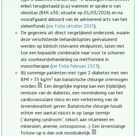
enkel terugbetaald (o.a.) wanneer er sprake is van
obesitas (BMI ≥30; situatie op 01/03/2026) en na
voorafgaand akkoord van de adviserend arts van het
ziekenfonds (
zie Folia oktober 2025
).
De gegevens uit direct vergelijkend onderzoek, waarin
deze verschillende behandelopties geëvalueerd
werden op klinisch relevante eindpunten, laten niet
toe een bepaalde combinatie naar voor te schuiven
als voorkeursbehandeling na metformine in
monotherapie (
zie Folia februari 2023
).
Bij sommige patiënten met type 2-diabetes met een
2
BMI > 35 kg/m
kan bariatrische chirurgie overwogen
worden.
Een dergelijke ingreep kan een (tijdelijke)
remissie van de diabetes, een vermindering van het
cardiovasculaire risico en een verbetering van de
levenskwaliteit geven. Bariatrische chirurgie houdt
echter een aantal risico’s in op lange termijn
(“dumping syndroom”, tekort aan vitaminen en
mineralen, anemie, osteoporose…). Een levenslange
follow-up is dan ook noodzakelijk.