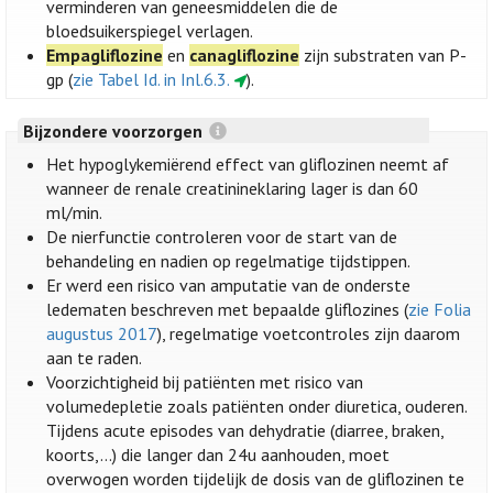
verminderen van geneesmiddelen die de
bloedsuikerspiegel verlagen.
Empagliflozine
en
canagliflozine
zijn substraten van P-
gp (
zie Tabel Id. in Inl.6.3.
).
Bijzondere voorzorgen
Het hypoglykemiërend effect van gliflozinen neemt af
wanneer de renale creatinineklaring lager is dan 60
ml/min.
De nierfunctie controleren voor de start van de
behandeling en nadien op regelmatige tijdstippen.
Er werd een risico van amputatie van de onderste
ledematen beschreven met bepaalde gliflozines (
zie Folia
augustus 2017
), regelmatige voetcontroles zijn daarom
aan te raden.
Voorzichtigheid bij patiënten met risico van
volumedepletie zoals patiënten onder diuretica, ouderen.
Tijdens acute episodes van dehydratie (diarree, braken,
koorts,…) die langer dan 24u aanhouden, moet
overwogen worden tijdelijk de dosis van de gliflozinen te