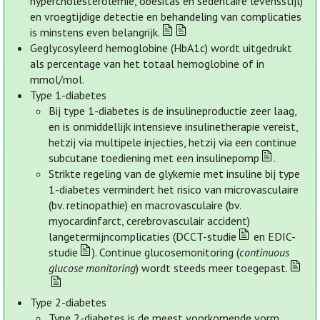
hypercholesterolemie, obesitas en sedentaire levensstijl)
en vroegtijdige detectie en behandeling van complicaties
is minstens even belangrijk.
Geglycosyleerd hemoglobine (HbA1c) wordt uitgedrukt
als percentage van het totaal hemoglobine of in
mmol/mol.
Type 1-diabetes
Bij type 1-diabetes is de insulineproductie zeer laag,
en is onmiddellijk intensieve insulinetherapie vereist,
hetzij via multipele injecties, hetzij via een continue
subcutane toediening met een insulinepomp
.
Strikte regeling van de glykemie met insuline bij type
1-diabetes vermindert het risico van microvasculaire
(bv. retinopathie) en macrovasculaire (bv.
myocardinfarct, cerebrovasculair accident)
langetermijncomplicaties (DCCT-studie
en EDIC-
studie
). Continue glucosemonitoring (
continuous
glucose monitoring
) wordt steeds meer toegepast.
Type 2-diabetes
Type 2-diabetes is de meest voorkomende vorm