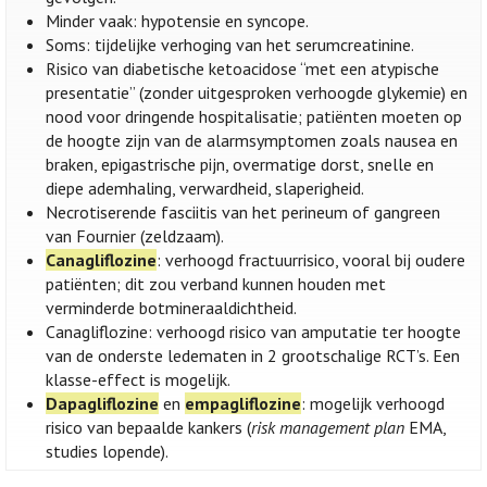
Minder vaak: hypotensie en syncope.
Soms: tijdelijke verhoging van het serumcreatinine.
Risico van diabetische ketoacidose “met een atypische
presentatie” (zonder uitgesproken verhoogde glykemie) en
nood voor dringende hospitalisatie; patiënten moeten op
de hoogte zijn van de alarmsymptomen zoals nausea en
braken, epigastrische pijn, overmatige dorst, snelle en
diepe ademhaling, verwardheid, slaperigheid.
Necrotiserende fasciitis van het perineum of gangreen
van Fournier (zeldzaam).
Canagliflozine
: verhoogd fractuurrisico, vooral bij oudere
patiënten; dit zou verband kunnen houden met
verminderde botmineraaldichtheid.
Canagliflozine: verhoogd risico van amputatie ter hoogte
van de onderste ledematen in 2 grootschalige RCT’s. Een
klasse-effect is mogelijk.
Dapagliflozine
en
empagliflozine
: mogelijk verhoogd
risico van bepaalde kankers (
risk management plan
EMA,
studies lopende).