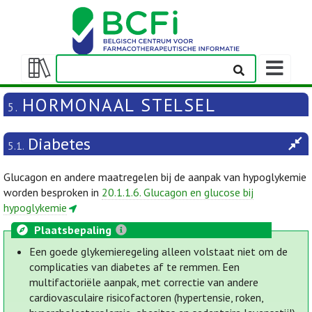
Weergeven
navigatieba
Weergeven/verbergen
inhoudstafel
HORMONAAL STELSEL
5.
Diabetes
5.1.
Glucagon en andere maatregelen bij de aanpak van hypoglykemie
worden besproken in
20.1.1.6. Glucagon en glucose bij
hypoglykemie
Plaatsbepaling
Een goede glykemieregeling alleen volstaat niet om de
complicaties van diabetes af te remmen. Een
multifactoriële aanpak, met correctie van andere
cardiovasculaire risicofactoren (hypertensie, roken,