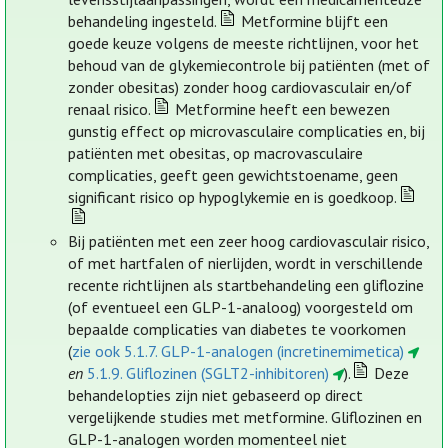
behandeling ingesteld.
Metformine blijft een
goede keuze volgens de meeste richtlijnen, voor het
behoud van de glykemiecontrole bij patiënten (met of
zonder obesitas) zonder hoog cardiovasculair en/of
renaal risico.
Metformine heeft een bewezen
gunstig effect op microvasculaire complicaties en, bij
patiënten met obesitas, op macrovasculaire
complicaties, geeft geen gewichtstoename, geen
significant risico op hypoglykemie en is goedkoop.
Bij patiënten met een zeer hoog cardiovasculair risico,
of met hartfalen of nierlijden, wordt in verschillende
recente richtlijnen als startbehandeling een gliflozine
(of eventueel een GLP-1-analoog) voorgesteld om
bepaalde complicaties van diabetes te voorkomen
(
zie ook 5.1.7. GLP-1-analogen (incretinemimetica)
en
5.1.9. Gliflozinen (SGLT2-inhibitoren)
).
Deze
behandelopties zijn niet gebaseerd op direct
vergelijkende studies met metformine. Gliflozinen en
GLP-1-analogen worden momenteel niet