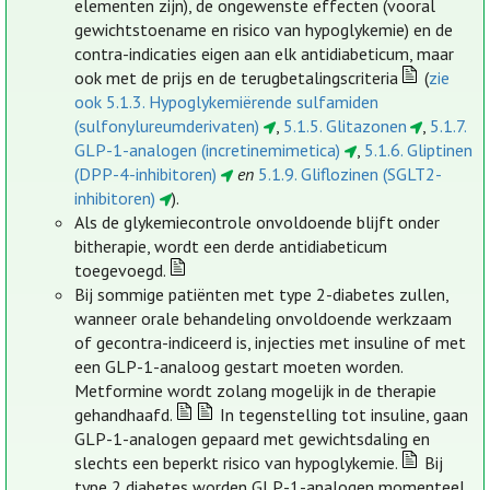
elementen zijn), de ongewenste effecten (vooral
gewichtstoename en risico van hypoglykemie) en de
contra-indicaties eigen aan elk antidiabeticum, maar
ook met de prijs en de terugbetalingscriteria
(
zie
ook 5.1.3. Hypoglykemiërende sulfamiden
(sulfonylureumderivaten)
,
5.1.5. Glitazonen
,
5.1.7.
GLP-1-analogen (incretinemimetica)
,
5.1.6. Gliptinen
(DPP-4-inhibitoren)
en
5.1.9. Gliflozinen (SGLT2-
inhibitoren)
).
Als de glykemiecontrole onvoldoende blijft onder
bitherapie, wordt een derde antidiabeticum
toegevoegd.
Bij sommige patiënten met type 2-diabetes zullen,
wanneer orale behandeling onvoldoende werkzaam
of gecontra-indiceerd is, injecties met insuline of met
een GLP-1-analoog gestart moeten worden.
Metformine wordt zolang mogelijk in de therapie
gehandhaafd.
In tegenstelling tot insuline, gaan
GLP-1-analogen gepaard met gewichtsdaling en
slechts een beperkt risico van hypoglykemie.
Bij
type 2 diabetes worden GLP-1-analogen momenteel