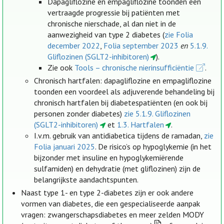
Dapagliflozine en empagliflozine toonden een
vertraagde progressie bij patiënten met
chronische nierschade, al dan niet in de
aanwezigheid van type 2 diabetes (
zie Folia
december 2022
,
Folia september 2023
en
5.1.9.
Gliflozinen (SGLT2-inhibitoren)
).
Zie ook
Tools – chronische nierinsufficiëntie
.
Chronisch hartfalen: dapagliflozine en empagliflozine
toonden een voordeel als adjuverende behandeling bij
chronisch hartfalen bij diabetespatiënten (en ook bij
personen zonder diabetes)
zie 5.1.9. Gliflozinen
(SGLT2-inhibitoren)
et
1.3. Hartfalen
.
I.v.m. gebruik van antidiabetica tijdens de ramadan,
zie
Folia januari 2025
. De risico’s op hypoglykemie (in het
bijzonder met insuline en hypoglykemiërende
sulfamiden) en dehydratie (met gliflozinen) zijn de
belangrijkste aandachtspunten.
Naast type 1- en type 2-diabetes zijn er ook andere
vormen van diabetes, die een gespecialiseerde aanpak
vragen: zwangerschapsdiabetes en meer zelden MODY