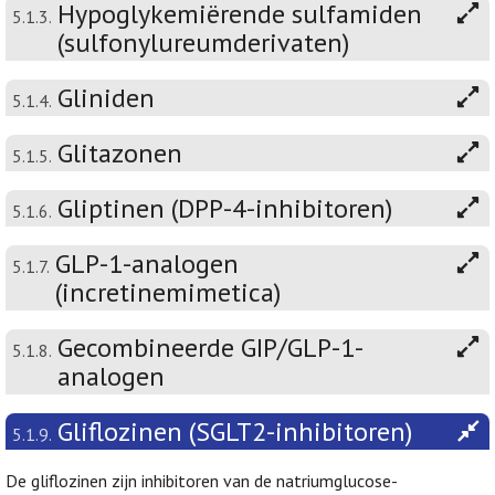
Hypoglykemiërende sulfamiden
5.1.3.
(sulfonylureumderivaten)
Gliniden
5.1.4.
Glitazonen
5.1.5.
Gliptinen (DPP-4-inhibitoren)
5.1.6.
GLP-1-analogen
5.1.7.
(incretinemimetica)
Gecombineerde GIP/GLP-1-
5.1.8.
analogen
Gliflozinen (SGLT2-inhibitoren)
5.1.9.
De gliflozinen zijn inhibitoren van de natriumglucose-