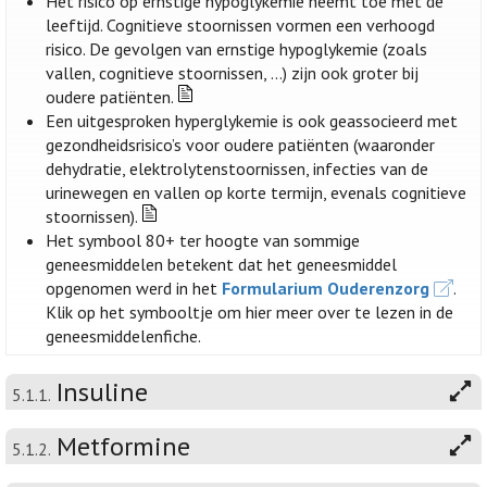
Het risico op ernstige hypoglykemie neemt toe met de
leeftijd. Cognitieve stoornissen vormen een verhoogd
risico. De gevolgen van ernstige hypoglykemie (zoals
vallen, cognitieve stoornissen, …) zijn ook groter bij
oudere patiënten.
Een uitgesproken hyperglykemie is ook geassocieerd met
gezondheidsrisico’s voor oudere patiënten (waaronder
dehydratie, elektrolytenstoornissen, infecties van de
urinewegen en vallen op korte termijn, evenals cognitieve
stoornissen).
Het symbool 80+ ter hoogte van sommige
geneesmiddelen betekent dat het geneesmiddel
opgenomen werd in het
Formularium Ouderenzorg
.
Klik op het symbooltje om hier meer over te lezen in de
geneesmiddelenfiche.
Insuline
5.1.1.
Metformine
5.1.2.