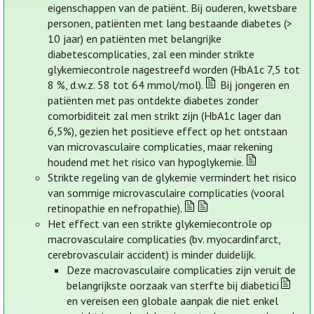
eigenschappen van de patiënt. Bij ouderen, kwetsbare
personen, patiënten met lang bestaande diabetes (>
10 jaar) en patiënten met belangrijke
diabetescomplicaties, zal een minder strikte
glykemiecontrole nagestreefd worden (HbA1c 7,5 tot
8 %, d.w.z. 58 tot 64 mmol/mol).
Bij jongeren en
patiënten met pas ontdekte diabetes zonder
comorbiditeit zal men strikt zijn (HbA1c lager dan
6,5%), gezien het positieve effect op het ontstaan
van microvasculaire complicaties, maar rekening
houdend met het risico van hypoglykemie.
Strikte regeling van de glykemie vermindert het risico
van sommige microvasculaire complicaties (vooral
retinopathie en nefropathie).
Het effect van een strikte glykemiecontrole op
macrovasculaire complicaties (bv. myocardinfarct,
cerebrovasculair accident) is minder duidelijk.
Deze macrovasculaire complicaties zijn veruit de
belangrijkste oorzaak van sterfte bij diabetici
en vereisen een globale aanpak die niet enkel