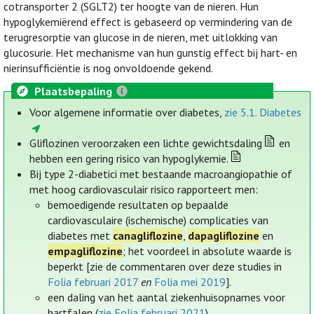
cotransporter 2 (SGLT2) ter hoogte van de nieren. Hun
hypoglykemiërend effect is gebaseerd op vermindering van de
terugresorptie van glucose in de nieren, met uitlokking van
glucosurie. Het mechanisme van hun gunstig effect bij hart- en
nierinsufficiëntie is nog onvoldoende gekend.
Plaatsbepaling
Voor algemene informatie over diabetes,
zie 5.1. Diabetes
Gliflozinen veroorzaken een lichte gewichtsdaling
en
hebben een gering risico van hypoglykemie.
Bij type 2-diabetici met bestaande macroangiopathie of
met hoog cardiovasculair risico rapporteert men:
bemoedigende resultaten op bepaalde
cardiovasculaire (ischemische) complicaties van
diabetes met
canagliflozine
,
dapagliflozine
en
empagliflozine
; het voordeel in absolute waarde is
beperkt [zie de commentaren over deze studies in
Folia februari 2017
en
Folia mei 2019
].
een daling van het aantal ziekenhuisopnames voor
hartfalen (
zie Folia februari 2021
).