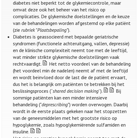
diabetes niet beperkt tot de glykemiecontrole, maar
omvat deze ook het beheer van het risico op
complicaties. De glykemische doelstellingen en de keuze
van de behandelingen worden afgestemd op elke patiënt
(zie
rubriek "Plaatsbepaling"
).
Diabetes is geassocieerd met bepaalde geriatrische
syndromen (functionele achteruitgang, vallen, depressie)
en de klinische complexiteit neemt toe met de leeftijd,
wat minder strikte glykemische doelstellingen vaak
rechtvaardigt.
Het netto voordeel van de behandeling
(het voordeel min de nadelen) neemt af met de leeftijd
en wordt beïnvloed door de last die de patiënt ervaart,
dus het is belangrijk om patiënten te betrekken bij het
beslissingsproces (“
shared decision making
”).
Bij
sommige patiënten kan een minder intensieve
behandeling ("
deprescribing
") worden overwogen. Daarbij
wordt in de eerste plaats gekeken naar het stopzetten
van de geneesmiddelen met het grootste risico op
hypoglykemie, zoals hypoglykemiërende sulfamiden en
insuline.