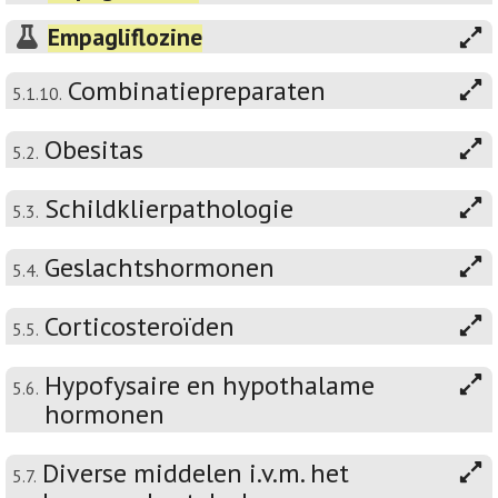
Empagliflozine
Combinatiepreparaten
5.1.10.
Obesitas
5.2.
Schildklierpathologie
5.3.
Geslachtshormonen
5.4.
Corticosteroïden
5.5.
Hypofysaire en hypothalame
5.6.
hormonen
Diverse middelen i.v.m. het
5.7.