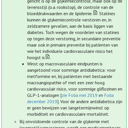
gericht is op de glykemiecontrole, maar ook op de
levensstijl (o.a. rookstop), de controle van de
bloeddrukwaarden en de lipidemie.
Statines
kunnen de glykemiecontrole verstoren en, in
zeldzamere gevallen, aan de basis liggen van
diabetes. Toch wegen de voordelen van statines
op tegen deze verstoring, in secundaire preventie
maar ook in primaire preventie bij patiënten van
wie het individuele cardiovasculaire risico het
hoogst is
.
Winst op macrovasculaire eindpunten is
aangetoond voor sommige antidiabetica: voor
metformine en, bij patiënten met bestaande
macroangiopathie of met een zeer hoog
cardiovasculair risico, voor sommige gliflozinen en
GLP-1-analogen [
zie Folia mei 2019
en
Folia
december 2019
]. Voor de andere antidiabetica zijn
er geen bewijzen van langetermijnwinst op
morbiditeit en cardiovasculaire mortaliteit.
Bij onvoldoende controle van de glykemie met
levensstijlaanpassingen, wordt een medicamenteuze