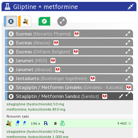
Gliptine + metformine
Eucreas
(Novartis Pharma)
Eucreas
(Abacus)
Eucreas
(Orifarm Belgium)
Janumet
(MSD)
Janumet
(Abacus)
Jentadueto
(Boehringer Ingelheim)
Sitagliptin / Metformin Grindeks
(Grindeks - Kalceks)
Sitagliptin / Metformin Sandoz
(Sandoz)
sitagliptine
(hydrochloride)
50
mg
metformine
,
hydrochloride
850
mg
filmomh. tabl.
196 x
€ 48,02
sitagliptine
(hydrochloride)
50
mg
metformine
,
hydrochloride
1 000
mg