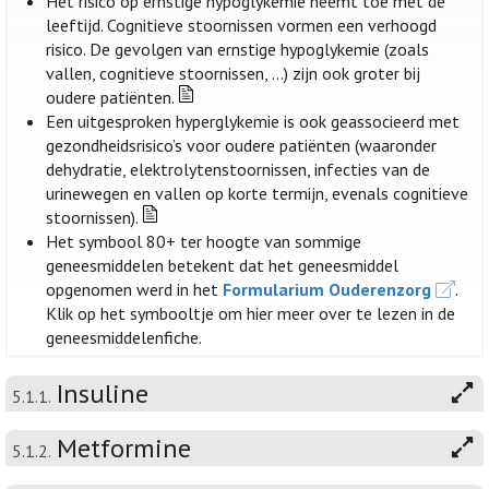
Het risico op ernstige hypoglykemie neemt toe met de
leeftijd. Cognitieve stoornissen vormen een verhoogd
risico. De gevolgen van ernstige hypoglykemie (zoals
vallen, cognitieve stoornissen, …) zijn ook groter bij
oudere patiënten.
Een uitgesproken hyperglykemie is ook geassocieerd met
gezondheidsrisico’s voor oudere patiënten (waaronder
dehydratie, elektrolytenstoornissen, infecties van de
urinewegen en vallen op korte termijn, evenals cognitieve
stoornissen).
Het symbool 80+ ter hoogte van sommige
geneesmiddelen betekent dat het geneesmiddel
opgenomen werd in het
Formularium Ouderenzorg
.
Klik op het symbooltje om hier meer over te lezen in de
geneesmiddelenfiche.
Insuline
5.1.1.
Metformine
5.1.2.