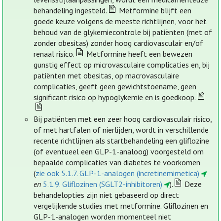
behandeling ingesteld.
Metformine blijft een
goede keuze volgens de meeste richtlijnen, voor het
behoud van de glykemiecontrole bij patiënten (met of
zonder obesitas) zonder hoog cardiovasculair en/of
renaal risico.
Metformine heeft een bewezen
gunstig effect op microvasculaire complicaties en, bij
patiënten met obesitas, op macrovasculaire
complicaties, geeft geen gewichtstoename, geen
significant risico op hypoglykemie en is goedkoop.
Bij patiënten met een zeer hoog cardiovasculair risico,
of met hartfalen of nierlijden, wordt in verschillende
recente richtlijnen als startbehandeling een gliflozine
(of eventueel een GLP-1-analoog) voorgesteld om
bepaalde complicaties van diabetes te voorkomen
(
zie ook 5.1.7. GLP-1-analogen (incretinemimetica)
en
5.1.9. Gliflozinen (SGLT2-inhibitoren)
).
Deze
behandelopties zijn niet gebaseerd op direct
vergelijkende studies met metformine. Gliflozinen en
GLP-1-analogen worden momenteel niet