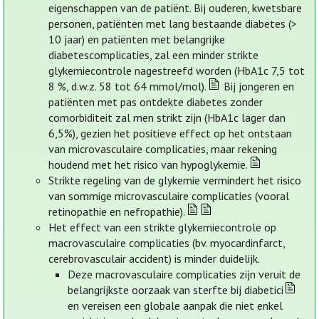
eigenschappen van de patiënt. Bij ouderen, kwetsbare
personen, patiënten met lang bestaande diabetes (>
10 jaar) en patiënten met belangrijke
diabetescomplicaties, zal een minder strikte
glykemiecontrole nagestreefd worden (HbA1c 7,5 tot
8 %, d.w.z. 58 tot 64 mmol/mol).
Bij jongeren en
patiënten met pas ontdekte diabetes zonder
comorbiditeit zal men strikt zijn (HbA1c lager dan
6,5%), gezien het positieve effect op het ontstaan
van microvasculaire complicaties, maar rekening
houdend met het risico van hypoglykemie.
Strikte regeling van de glykemie vermindert het risico
van sommige microvasculaire complicaties (vooral
retinopathie en nefropathie).
Het effect van een strikte glykemiecontrole op
macrovasculaire complicaties (bv. myocardinfarct,
cerebrovasculair accident) is minder duidelijk.
Deze macrovasculaire complicaties zijn veruit de
belangrijkste oorzaak van sterfte bij diabetici
en vereisen een globale aanpak die niet enkel