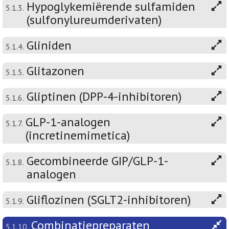
Hypoglykemiërende sulfamiden
5.1.3.
(sulfonylureumderivaten)
Gliniden
5.1.4.
Glitazonen
5.1.5.
Gliptinen (DPP-4-inhibitoren)
5.1.6.
GLP-1-analogen
5.1.7.
(incretinemimetica)
Gecombineerde GIP/GLP-1-
5.1.8.
analogen
Gliflozinen (SGLT2-inhibitoren)
5.1.9.
Combinatiepreparaten
5.1.10.