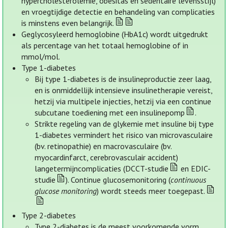
hypercholesterolemie, obesitas en sedentaire levensstijl)
en vroegtijdige detectie en behandeling van complicaties
is minstens even belangrijk.
Geglycosyleerd hemoglobine (HbA1c) wordt uitgedrukt
als percentage van het totaal hemoglobine of in
mmol/mol.
Type 1-diabetes
Bij type 1-diabetes is de insulineproductie zeer laag,
en is onmiddellijk intensieve insulinetherapie vereist,
hetzij via multipele injecties, hetzij via een continue
subcutane toediening met een insulinepomp
.
Strikte regeling van de glykemie met insuline bij type
1-diabetes vermindert het risico van microvasculaire
(bv. retinopathie) en macrovasculaire (bv.
myocardinfarct, cerebrovasculair accident)
langetermijncomplicaties (DCCT-studie
en EDIC-
studie
). Continue glucosemonitoring (
continuous
glucose monitoring
) wordt steeds meer toegepast.
Type 2-diabetes
Type 2-diabetes is de meest voorkomende vorm