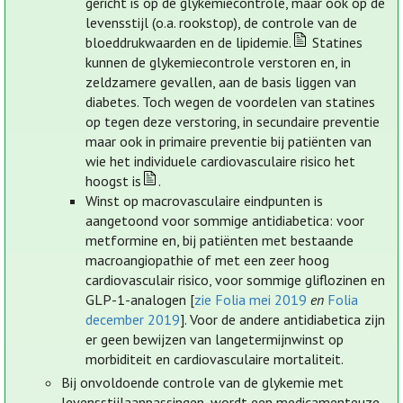
gericht is op de glykemiecontrole, maar ook op de
levensstijl (o.a. rookstop), de controle van de
bloeddrukwaarden en de lipidemie.
Statines
kunnen de glykemiecontrole verstoren en, in
zeldzamere gevallen, aan de basis liggen van
diabetes. Toch wegen de voordelen van statines
op tegen deze verstoring, in secundaire preventie
maar ook in primaire preventie bij patiënten van
wie het individuele cardiovasculaire risico het
hoogst is
.
Winst op macrovasculaire eindpunten is
aangetoond voor sommige antidiabetica: voor
metformine en, bij patiënten met bestaande
macroangiopathie of met een zeer hoog
cardiovasculair risico, voor sommige gliflozinen en
GLP-1-analogen [
zie Folia mei 2019
en
Folia
december 2019
]. Voor de andere antidiabetica zijn
er geen bewijzen van langetermijnwinst op
morbiditeit en cardiovasculaire mortaliteit.
Bij onvoldoende controle van de glykemie met
levensstijlaanpassingen, wordt een medicamenteuze