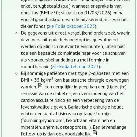
enkel terugbetaald (o.a.) wanneer er sprake is van
obesitas (BMI ≥30; situatie op 01/03/2026) en na
voorafgaand akkoord van de adviserend arts van het
ziekenfonds (
zie Folia oktober 2025
).
De gegevens uit direct vergelijkend onderzoek, waarin
deze verschillende behandelopties geëvalueerd
werden op klinisch relevante eindpunten, laten niet
toe een bepaalde combinatie naar voor te schuiven
als voorkeursbehandeling na metformine in
monotherapie (
zie Folia februari 2023
).
Bij sommige patiënten met type 2-diabetes met een
2
BMI > 35 kg/m
kan bariatrische chirurgie overwogen
worden.
Een dergelijke ingreep kan een (tijdelijke)
remissie van de diabetes, een vermindering van het
cardiovasculaire risico en een verbetering van de
levenskwaliteit geven. Bariatrische chirurgie houdt
echter een aantal risico’s in op lange termijn
(“dumping syndroom”, tekort aan vitaminen en
mineralen, anemie, osteoporose…). Een levenslange
follow-up is dan ook noodzakelijk.