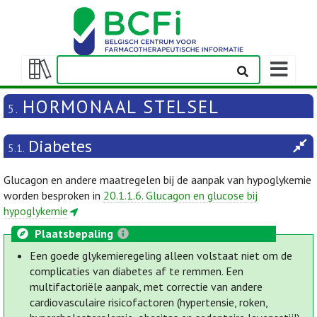
Weergeven
navigatieba
Weergeven/verbergen
inhoudstafel
HORMONAAL STELSEL
5.
Diabetes
5.1.
Glucagon en andere maatregelen bij de aanpak van hypoglykemie
worden besproken in
20.1.1.6. Glucagon en glucose bij
hypoglykemie
Plaatsbepaling
Een goede glykemieregeling alleen volstaat niet om de
complicaties van diabetes af te remmen. Een
multifactoriële aanpak, met correctie van andere
cardiovasculaire risicofactoren (hypertensie, roken,