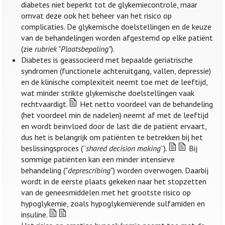
diabetes niet beperkt tot de glykemiecontrole, maar
omvat deze ook het beheer van het risico op
complicaties. De glykemische doelstellingen en de keuze
van de behandelingen worden afgestemd op elke patiënt
(zie
rubriek "Plaatsbepaling"
).
Diabetes is geassocieerd met bepaalde geriatrische
syndromen (functionele achteruitgang, vallen, depressie)
en de klinische complexiteit neemt toe met de leeftijd,
wat minder strikte glykemische doelstellingen vaak
rechtvaardigt.
Het netto voordeel van de behandeling
(het voordeel min de nadelen) neemt af met de leeftijd
en wordt beïnvloed door de last die de patiënt ervaart,
dus het is belangrijk om patiënten te betrekken bij het
beslissingsproces (“
shared decision making
”).
Bij
sommige patiënten kan een minder intensieve
behandeling ("
deprescribing
") worden overwogen. Daarbij
wordt in de eerste plaats gekeken naar het stopzetten
van de geneesmiddelen met het grootste risico op
hypoglykemie, zoals hypoglykemiërende sulfamiden en
insuline.