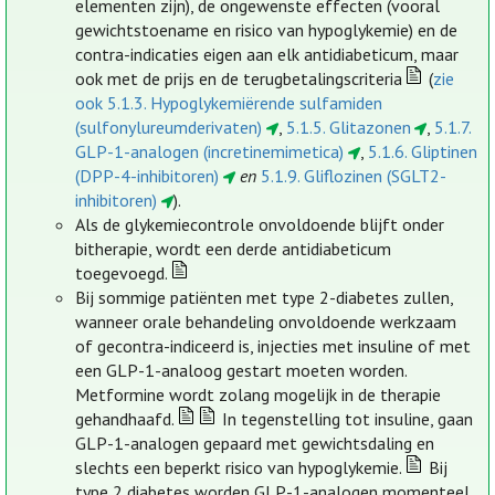
elementen zijn), de ongewenste effecten (vooral
gewichtstoename en risico van hypoglykemie) en de
contra-indicaties eigen aan elk antidiabeticum, maar
ook met de prijs en de terugbetalingscriteria
(
zie
ook 5.1.3. Hypoglykemiërende sulfamiden
(sulfonylureumderivaten)
,
5.1.5. Glitazonen
,
5.1.7.
GLP-1-analogen (incretinemimetica)
,
5.1.6. Gliptinen
(DPP-4-inhibitoren)
en
5.1.9. Gliflozinen (SGLT2-
inhibitoren)
).
Als de glykemiecontrole onvoldoende blijft onder
bitherapie, wordt een derde antidiabeticum
toegevoegd.
Bij sommige patiënten met type 2-diabetes zullen,
wanneer orale behandeling onvoldoende werkzaam
of gecontra-indiceerd is, injecties met insuline of met
een GLP-1-analoog gestart moeten worden.
Metformine wordt zolang mogelijk in de therapie
gehandhaafd.
In tegenstelling tot insuline, gaan
GLP-1-analogen gepaard met gewichtsdaling en
slechts een beperkt risico van hypoglykemie.
Bij
type 2 diabetes worden GLP-1-analogen momenteel