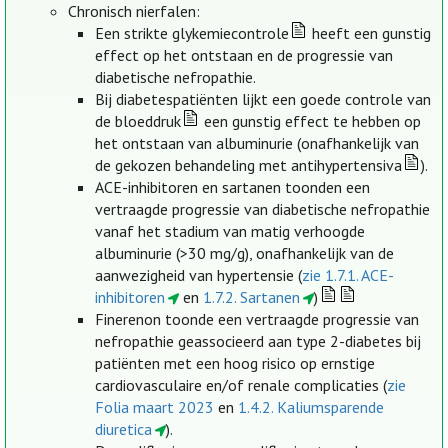
Chronisch nierfalen:
Een strikte glykemiecontrole
heeft een gunstig
effect op het ontstaan en de progressie van
diabetische nefropathie.
Bij diabetespatiënten lijkt een goede controle van
de bloeddruk
een gunstig effect te hebben op
het ontstaan van albuminurie (onafhankelijk van
de gekozen behandeling met antihypertensiva
).
ACE-inhibitoren en sartanen toonden een
vertraagde progressie van diabetische nefropathie
vanaf het stadium van matig verhoogde
albuminurie (>30 mg/g), onafhankelijk van de
aanwezigheid van hypertensie (
zie 1.7.1. ACE-
inhibitoren
en
1.7.2. Sartanen
)
Finerenon toonde een vertraagde progressie van
nefropathie geassocieerd aan type 2-diabetes bij
patiënten met een hoog risico op ernstige
cardiovasculaire en/of renale complicaties (
zie
Folia maart 2023
en
1.4.2. Kaliumsparende
diuretica
).