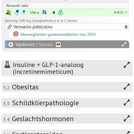
filmomh. tabl.
196 x
€ 43,33
Dosering
100 mg (sitagliptine) p.d. in 2 doses
Verwante publicaties
Nieuwigheden geneesmiddelen mei 2024
Vipdomet
(Takeda)
Insuline + GLP-1-analoog
(incretinemimeticum)
Obesitas
5.2.
Schildklierpathologie
5.3.
Geslachtshormonen
5.4.