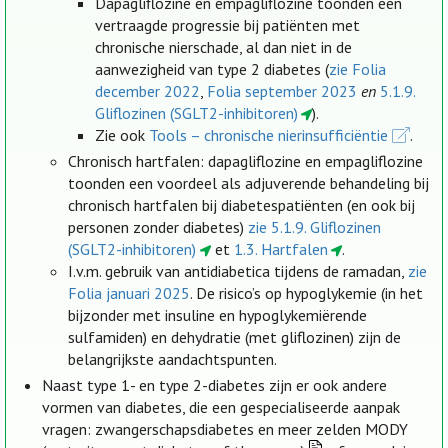
Dapagliflozine en empagliflozine toonden een
vertraagde progressie bij patiënten met
chronische nierschade, al dan niet in de
aanwezigheid van type 2 diabetes (
zie Folia
december 2022
,
Folia september 2023
en
5.1.9.
Gliflozinen (SGLT2-inhibitoren)
).
Zie ook
Tools – chronische nierinsufficiëntie
.
Chronisch hartfalen: dapagliflozine en empagliflozine
toonden een voordeel als adjuverende behandeling bij
chronisch hartfalen bij diabetespatiënten (en ook bij
personen zonder diabetes)
zie 5.1.9. Gliflozinen
(SGLT2-inhibitoren)
et
1.3. Hartfalen
.
I.v.m. gebruik van antidiabetica tijdens de ramadan,
zie
Folia januari 2025
. De risico’s op hypoglykemie (in het
bijzonder met insuline en hypoglykemiërende
sulfamiden) en dehydratie (met gliflozinen) zijn de
belangrijkste aandachtspunten.
Naast type 1- en type 2-diabetes zijn er ook andere
vormen van diabetes, die een gespecialiseerde aanpak
vragen: zwangerschapsdiabetes en meer zelden MODY