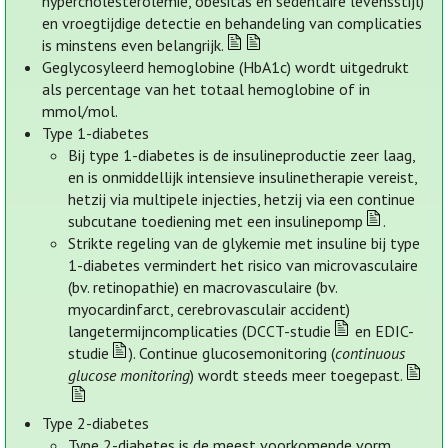
hypercholesterolemie, obesitas en sedentaire levensstijl)
en vroegtijdige detectie en behandeling van complicaties
is minstens even belangrijk.
Geglycosyleerd hemoglobine (HbA1c) wordt uitgedrukt
als percentage van het totaal hemoglobine of in
mmol/mol.
Type 1-diabetes
Bij type 1-diabetes is de insulineproductie zeer laag,
en is onmiddellijk intensieve insulinetherapie vereist,
hetzij via multipele injecties, hetzij via een continue
subcutane toediening met een insulinepomp
.
Strikte regeling van de glykemie met insuline bij type
1-diabetes vermindert het risico van microvasculaire
(bv. retinopathie) en macrovasculaire (bv.
myocardinfarct, cerebrovasculair accident)
langetermijncomplicaties (DCCT-studie
en EDIC-
studie
). Continue glucosemonitoring (
continuous
glucose monitoring
) wordt steeds meer toegepast.
Type 2-diabetes
Type 2-diabetes is de meest voorkomende vorm