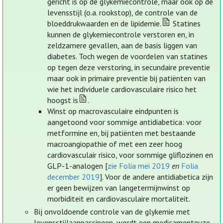
gericht is op de glykemiecontrole, maar ook op de
levensstijl (o.a. rookstop), de controle van de
bloeddrukwaarden en de lipidemie.
Statines
kunnen de glykemiecontrole verstoren en, in
zeldzamere gevallen, aan de basis liggen van
diabetes. Toch wegen de voordelen van statines
op tegen deze verstoring, in secundaire preventie
maar ook in primaire preventie bij patiënten van
wie het individuele cardiovasculaire risico het
hoogst is
.
Winst op macrovasculaire eindpunten is
aangetoond voor sommige antidiabetica: voor
metformine en, bij patiënten met bestaande
macroangiopathie of met een zeer hoog
cardiovasculair risico, voor sommige gliflozinen en
GLP-1-analogen [
zie Folia mei 2019
en
Folia
december 2019
]. Voor de andere antidiabetica zijn
er geen bewijzen van langetermijnwinst op
morbiditeit en cardiovasculaire mortaliteit.
Bij onvoldoende controle van de glykemie met
levensstijlaanpassingen, wordt een medicamenteuze