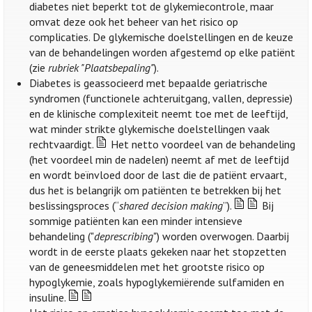
diabetes niet beperkt tot de glykemiecontrole, maar
omvat deze ook het beheer van het risico op
complicaties. De glykemische doelstellingen en de keuze
van de behandelingen worden afgestemd op elke patiënt
(zie
rubriek "Plaatsbepaling"
).
Diabetes is geassocieerd met bepaalde geriatrische
syndromen (functionele achteruitgang, vallen, depressie)
en de klinische complexiteit neemt toe met de leeftijd,
wat minder strikte glykemische doelstellingen vaak
rechtvaardigt.
Het netto voordeel van de behandeling
(het voordeel min de nadelen) neemt af met de leeftijd
en wordt beïnvloed door de last die de patiënt ervaart,
dus het is belangrijk om patiënten te betrekken bij het
beslissingsproces (“
shared decision making
”).
Bij
sommige patiënten kan een minder intensieve
behandeling ("
deprescribing
") worden overwogen. Daarbij
wordt in de eerste plaats gekeken naar het stopzetten
van de geneesmiddelen met het grootste risico op
hypoglykemie, zoals hypoglykemiërende sulfamiden en
insuline.