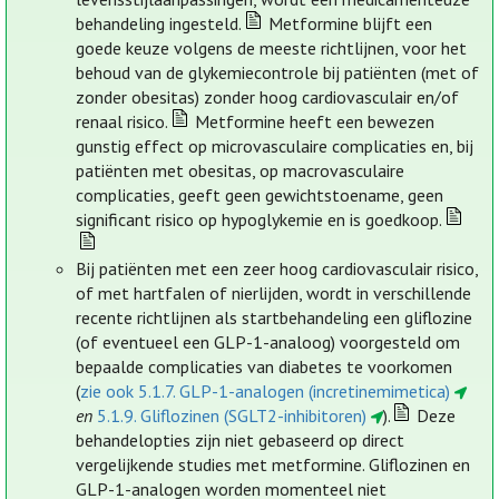
behandeling ingesteld.
Metformine blijft een
goede keuze volgens de meeste richtlijnen, voor het
behoud van de glykemiecontrole bij patiënten (met of
zonder obesitas) zonder hoog cardiovasculair en/of
renaal risico.
Metformine heeft een bewezen
gunstig effect op microvasculaire complicaties en, bij
patiënten met obesitas, op macrovasculaire
complicaties, geeft geen gewichtstoename, geen
significant risico op hypoglykemie en is goedkoop.
Bij patiënten met een zeer hoog cardiovasculair risico,
of met hartfalen of nierlijden, wordt in verschillende
recente richtlijnen als startbehandeling een gliflozine
(of eventueel een GLP-1-analoog) voorgesteld om
bepaalde complicaties van diabetes te voorkomen
(
zie ook 5.1.7. GLP-1-analogen (incretinemimetica)
en
5.1.9. Gliflozinen (SGLT2-inhibitoren)
).
Deze
behandelopties zijn niet gebaseerd op direct
vergelijkende studies met metformine. Gliflozinen en
GLP-1-analogen worden momenteel niet