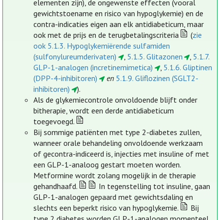
elementen zijn), de ongewenste effecten (vooral
gewichtstoename en risico van hypoglykemie) en de
contra-indicaties eigen aan elk antidiabeticum, maar
ook met de prijs en de terugbetalingscriteria
(
zie
ook 5.1.3. Hypoglykemiërende sulfamiden
(sulfonylureumderivaten)
,
5.1.5. Glitazonen
,
5.1.7.
GLP-1-analogen (incretinemimetica)
,
5.1.6. Gliptinen
(DPP-4-inhibitoren)
en
5.1.9. Gliflozinen (SGLT2-
inhibitoren)
).
Als de glykemiecontrole onvoldoende blijft onder
bitherapie, wordt een derde antidiabeticum
toegevoegd.
Bij sommige patiënten met type 2-diabetes zullen,
wanneer orale behandeling onvoldoende werkzaam
of gecontra-indiceerd is, injecties met insuline of met
een GLP-1-analoog gestart moeten worden.
Metformine wordt zolang mogelijk in de therapie
gehandhaafd.
In tegenstelling tot insuline, gaan
GLP-1-analogen gepaard met gewichtsdaling en
slechts een beperkt risico van hypoglykemie.
Bij
type 2 diabetes worden GLP-1-analogen momenteel