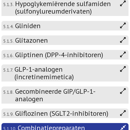
Hypoglykemiërende sulfamiden
5.1.3.
(sulfonylureumderivaten)
Gliniden
5.1.4.
Glitazonen
5.1.5.
Gliptinen (DPP-4-inhibitoren)
5.1.6.
GLP-1-analogen
5.1.7.
(incretinemimetica)
Gecombineerde GIP/GLP-1-
5.1.8.
analogen
Gliflozinen (SGLT2-inhibitoren)
5.1.9.
Combinatiepreparaten
5.1.10.