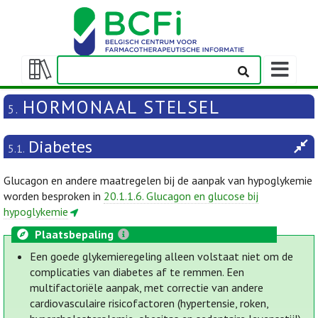
Weergeven
navigatieba
Weergeven/verbergen
inhoudstafel
HORMONAAL STELSEL
5.
Diabetes
5.1.
Glucagon en andere maatregelen bij de aanpak van hypoglykemie
worden besproken in
20.1.1.6. Glucagon en glucose bij
hypoglykemie
Plaatsbepaling
Een goede glykemieregeling alleen volstaat niet om de
complicaties van diabetes af te remmen. Een
multifactoriële aanpak, met correctie van andere
cardiovasculaire risicofactoren (hypertensie, roken,