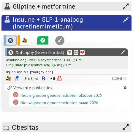
Gliptine + metformine
Insuline + GLP-1-analoog
(incretinemimeticum)
Xultophy
(Novo Nordisk)
insuline degludec
[
biosynthetisch
]
100
E
/
1
ml
liraglutide
[
biosynthetisch
]
3,6
mg
/
1
ml
inj. oploss. s.c. [voorgev. pen]
5 x 3 ml
€ 170,68
Verwante publicaties
Nieuwigheden geneesmiddelen oktober 2025
Nieuwigheden geneesmiddelen maart 2026
Obesitas
5.2.