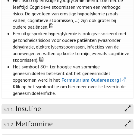
Het risico op ernstige hypoglykemie neemt toe met de
leeftijd. Cognitieve stoornissen vormen een verhoogd
risico. De gevolgen van ernstige hypoglykemie (zoals
vallen, cognitieve stoornissen, …) zijn ook groter bij
oudere patiënten.
Een uitgesproken hyperglykemie is ook geassocieerd met
gezondheidsrisico’s voor oudere patiënten (waaronder
dehydratie, elektrolytenstoornissen, infecties van de
urinewegen en vallen op korte termijn, evenals cognitieve
stoornissen).
Het symbool 80+ ter hoogte van sommige
geneesmiddelen betekent dat het geneesmiddel
opgenomen werd in het
Formularium Ouderenzorg
.
Klik op het symbooltje om hier meer over te lezen in de
geneesmiddelenfiche.
Insuline
5.1.1.
Metformine
5.1.2.