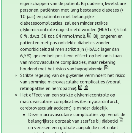
eigenschappen van de patiënt. Bij ouderen, kwetsbare
personen, patiënten met lang bestaande diabetes (>
10 jaar) en patiënten met belangrijke
diabetescomplicaties, zal een minder strikte
glykemiecontrole nagestreefd worden (HbA1c 7,5 tot
8 %, d.w.z. 58 tot 64 mmol/mol).
Bij jongeren en
patiënten met pas ontdekte diabetes zonder
comorbiditeit zal men strikt zijn (HbA1c lager dan
6,5%), gezien het positieve effect op het ontstaan
van microvasculaire complicaties, maar rekening
houdend met het risico van hypoglykemie.
Strikte regeling van de glykemie vermindert het risico
van sommige microvasculaire complicaties (vooral
retinopathie en nefropathie).
Het effect van een strikte glykemiecontrole op
macrovasculaire complicaties (bv. myocardinfarct,
cerebrovasculair accident) is minder duidelijk.
Deze macrovasculaire complicaties zijn veruit de
belangrijkste oorzaak van sterfte bij diabetici
en vereisen een globale aanpak die niet enkel