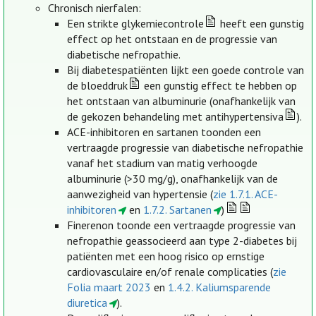
Chronisch nierfalen:
Een strikte glykemiecontrole
heeft een gunstig
effect op het ontstaan en de progressie van
diabetische nefropathie.
Bij diabetespatiënten lijkt een goede controle van
de bloeddruk
een gunstig effect te hebben op
het ontstaan van albuminurie (onafhankelijk van
de gekozen behandeling met antihypertensiva
).
ACE-inhibitoren en sartanen toonden een
vertraagde progressie van diabetische nefropathie
vanaf het stadium van matig verhoogde
albuminurie (>30 mg/g), onafhankelijk van de
aanwezigheid van hypertensie (
zie 1.7.1. ACE-
inhibitoren
en
1.7.2. Sartanen
)
Finerenon toonde een vertraagde progressie van
nefropathie geassocieerd aan type 2-diabetes bij
patiënten met een hoog risico op ernstige
cardiovasculaire en/of renale complicaties (
zie
Folia maart 2023
en
1.4.2. Kaliumsparende
diuretica
).