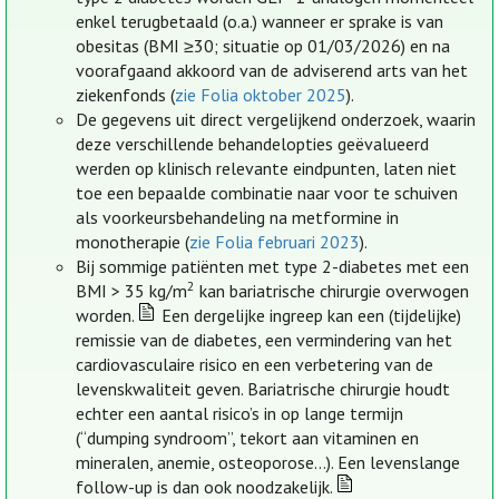
enkel terugbetaald (o.a.) wanneer er sprake is van
obesitas (BMI ≥30; situatie op 01/03/2026) en na
voorafgaand akkoord van de adviserend arts van het
ziekenfonds (
zie Folia oktober 2025
).
De gegevens uit direct vergelijkend onderzoek, waarin
deze verschillende behandelopties geëvalueerd
werden op klinisch relevante eindpunten, laten niet
toe een bepaalde combinatie naar voor te schuiven
als voorkeursbehandeling na metformine in
monotherapie (
zie Folia februari 2023
).
Bij sommige patiënten met type 2-diabetes met een
2
BMI > 35 kg/m
kan bariatrische chirurgie overwogen
worden.
Een dergelijke ingreep kan een (tijdelijke)
remissie van de diabetes, een vermindering van het
cardiovasculaire risico en een verbetering van de
levenskwaliteit geven. Bariatrische chirurgie houdt
echter een aantal risico’s in op lange termijn
(“dumping syndroom”, tekort aan vitaminen en
mineralen, anemie, osteoporose…). Een levenslange
follow-up is dan ook noodzakelijk.