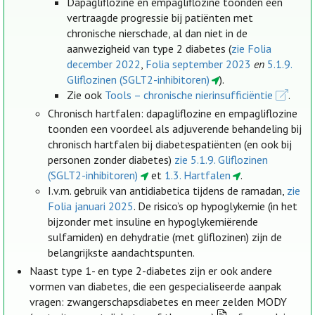
Dapagliflozine en empagliflozine toonden een
vertraagde progressie bij patiënten met
chronische nierschade, al dan niet in de
aanwezigheid van type 2 diabetes (
zie Folia
december 2022
,
Folia september 2023
en
5.1.9.
Gliflozinen (SGLT2-inhibitoren)
).
Zie ook
Tools – chronische nierinsufficiëntie
.
Chronisch hartfalen: dapagliflozine en empagliflozine
toonden een voordeel als adjuverende behandeling bij
chronisch hartfalen bij diabetespatiënten (en ook bij
personen zonder diabetes)
zie 5.1.9. Gliflozinen
(SGLT2-inhibitoren)
et
1.3. Hartfalen
.
I.v.m. gebruik van antidiabetica tijdens de ramadan,
zie
Folia januari 2025
. De risico’s op hypoglykemie (in het
bijzonder met insuline en hypoglykemiërende
sulfamiden) en dehydratie (met gliflozinen) zijn de
belangrijkste aandachtspunten.
Naast type 1- en type 2-diabetes zijn er ook andere
vormen van diabetes, die een gespecialiseerde aanpak
vragen: zwangerschapsdiabetes en meer zelden MODY