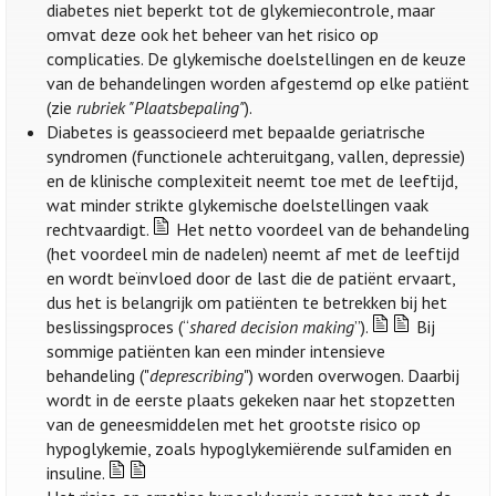
diabetes niet beperkt tot de glykemiecontrole, maar
omvat deze ook het beheer van het risico op
complicaties. De glykemische doelstellingen en de keuze
van de behandelingen worden afgestemd op elke patiënt
(zie
rubriek "Plaatsbepaling"
).
Diabetes is geassocieerd met bepaalde geriatrische
syndromen (functionele achteruitgang, vallen, depressie)
en de klinische complexiteit neemt toe met de leeftijd,
wat minder strikte glykemische doelstellingen vaak
rechtvaardigt.
Het netto voordeel van de behandeling
(het voordeel min de nadelen) neemt af met de leeftijd
en wordt beïnvloed door de last die de patiënt ervaart,
dus het is belangrijk om patiënten te betrekken bij het
beslissingsproces (“
shared decision making
”).
Bij
sommige patiënten kan een minder intensieve
behandeling ("
deprescribing
") worden overwogen. Daarbij
wordt in de eerste plaats gekeken naar het stopzetten
van de geneesmiddelen met het grootste risico op
hypoglykemie, zoals hypoglykemiërende sulfamiden en
insuline.