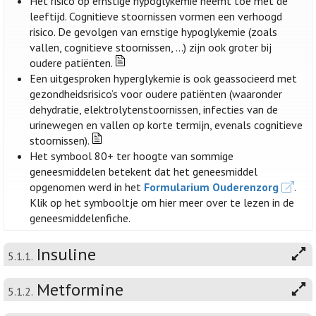
Het risico op ernstige hypoglykemie neemt toe met de
leeftijd. Cognitieve stoornissen vormen een verhoogd
risico. De gevolgen van ernstige hypoglykemie (zoals
vallen, cognitieve stoornissen, …) zijn ook groter bij
oudere patiënten.
Een uitgesproken hyperglykemie is ook geassocieerd met
gezondheidsrisico’s voor oudere patiënten (waaronder
dehydratie, elektrolytenstoornissen, infecties van de
urinewegen en vallen op korte termijn, evenals cognitieve
stoornissen).
Het symbool 80+ ter hoogte van sommige
geneesmiddelen betekent dat het geneesmiddel
opgenomen werd in het
Formularium Ouderenzorg
.
Klik op het symbooltje om hier meer over te lezen in de
geneesmiddelenfiche.
Insuline
5.1.1.
Metformine
5.1.2.