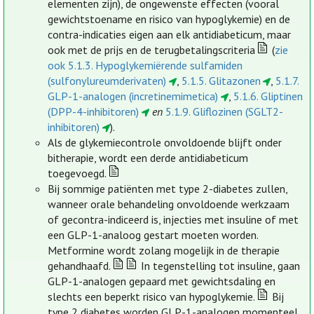
elementen zijn), de ongewenste effecten (vooral
gewichtstoename en risico van hypoglykemie) en de
contra-indicaties eigen aan elk antidiabeticum, maar
ook met de prijs en de terugbetalingscriteria
(
zie
ook 5.1.3. Hypoglykemiërende sulfamiden
(sulfonylureumderivaten)
,
5.1.5. Glitazonen
,
5.1.7.
GLP-1-analogen (incretinemimetica)
,
5.1.6. Gliptinen
(DPP-4-inhibitoren)
en
5.1.9. Gliflozinen (SGLT2-
inhibitoren)
).
Als de glykemiecontrole onvoldoende blijft onder
bitherapie, wordt een derde antidiabeticum
toegevoegd.
Bij sommige patiënten met type 2-diabetes zullen,
wanneer orale behandeling onvoldoende werkzaam
of gecontra-indiceerd is, injecties met insuline of met
een GLP-1-analoog gestart moeten worden.
Metformine wordt zolang mogelijk in de therapie
gehandhaafd.
In tegenstelling tot insuline, gaan
GLP-1-analogen gepaard met gewichtsdaling en
slechts een beperkt risico van hypoglykemie.
Bij
type 2 diabetes worden GLP-1-analogen momenteel