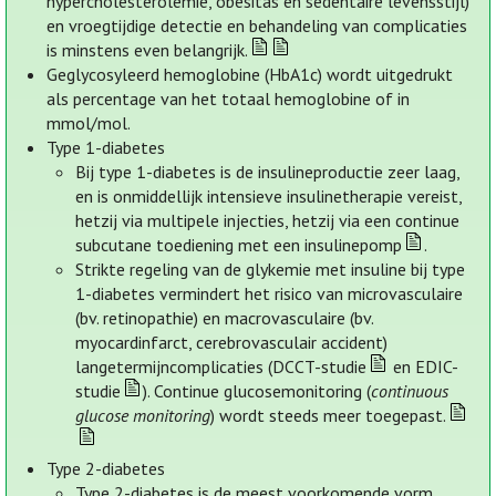
hypercholesterolemie, obesitas en sedentaire levensstijl)
en vroegtijdige detectie en behandeling van complicaties
is minstens even belangrijk.
Geglycosyleerd hemoglobine (HbA1c) wordt uitgedrukt
als percentage van het totaal hemoglobine of in
mmol/mol.
Type 1-diabetes
Bij type 1-diabetes is de insulineproductie zeer laag,
en is onmiddellijk intensieve insulinetherapie vereist,
hetzij via multipele injecties, hetzij via een continue
subcutane toediening met een insulinepomp
.
Strikte regeling van de glykemie met insuline bij type
1-diabetes vermindert het risico van microvasculaire
(bv. retinopathie) en macrovasculaire (bv.
myocardinfarct, cerebrovasculair accident)
langetermijncomplicaties (DCCT-studie
en EDIC-
studie
). Continue glucosemonitoring (
continuous
glucose monitoring
) wordt steeds meer toegepast.
Type 2-diabetes
Type 2-diabetes is de meest voorkomende vorm