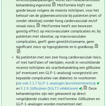
behandeling ingesteld.
Metformine blijft een
goede keuze volgens de meeste richtlijnen, voor het
behoud van de glykemiecontrole bij patiënten (met of
zonder obesitas) zonder hoog cardiovasculair en/of
renaal risico.
Metformine heeft een bewezen
gunstig effect op microvasculaire complicaties en, bij
patiënten met obesitas, op macrovasculaire
complicaties, geeft geen gewichtstoename, geen
significant risico op hypoglykemie en is goedkoop.
Bij patiënten met een zeer hoog cardiovasculair risico,
of met hartfalen of nierlijden, wordt in verschillende
recente richtlijnen als startbehandeling een gliflozine
(of eventueel een GLP-1-analoog) voorgesteld om
bepaalde complicaties van diabetes te voorkomen
(
zie ook 5.1.7. GLP-1-analogen (incretinemimetica)
en
5.1.9. Gliflozinen (SGLT2-inhibitoren)
).
Deze
behandelopties zijn niet gebaseerd op direct
vergelijkende studies met metformine. Gliflozinen en
GLP-1-analogen worden momenteel niet