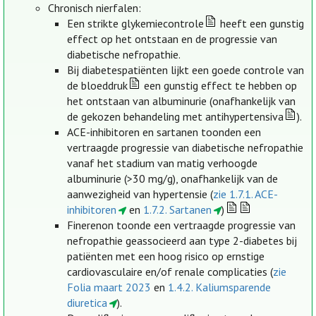
Chronisch nierfalen:
Een strikte glykemiecontrole
heeft een gunstig
effect op het ontstaan en de progressie van
diabetische nefropathie.
Bij diabetespatiënten lijkt een goede controle van
de bloeddruk
een gunstig effect te hebben op
het ontstaan van albuminurie (onafhankelijk van
de gekozen behandeling met antihypertensiva
).
ACE-inhibitoren en sartanen toonden een
vertraagde progressie van diabetische nefropathie
vanaf het stadium van matig verhoogde
albuminurie (>30 mg/g), onafhankelijk van de
aanwezigheid van hypertensie (
zie 1.7.1. ACE-
inhibitoren
en
1.7.2. Sartanen
)
Finerenon toonde een vertraagde progressie van
nefropathie geassocieerd aan type 2-diabetes bij
patiënten met een hoog risico op ernstige
cardiovasculaire en/of renale complicaties (
zie
Folia maart 2023
en
1.4.2. Kaliumsparende
diuretica
).