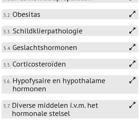
Obesitas
5.2.
Schildklierpathologie
5.3.
Geslachtshormonen
5.4.
Corticosteroïden
5.5.
Hypofysaire en hypothalame
5.6.
hormonen
Diverse middelen i.v.m. het
5.7.
hormonale stelsel