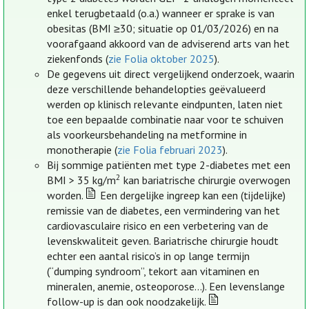
enkel terugbetaald (o.a.) wanneer er sprake is van
obesitas (BMI ≥30; situatie op 01/03/2026) en na
voorafgaand akkoord van de adviserend arts van het
ziekenfonds (
zie Folia oktober 2025
).
De gegevens uit direct vergelijkend onderzoek, waarin
deze verschillende behandelopties geëvalueerd
werden op klinisch relevante eindpunten, laten niet
toe een bepaalde combinatie naar voor te schuiven
als voorkeursbehandeling na metformine in
monotherapie (
zie Folia februari 2023
).
Bij sommige patiënten met type 2-diabetes met een
2
BMI > 35 kg/m
kan bariatrische chirurgie overwogen
worden.
Een dergelijke ingreep kan een (tijdelijke)
remissie van de diabetes, een vermindering van het
cardiovasculaire risico en een verbetering van de
levenskwaliteit geven. Bariatrische chirurgie houdt
echter een aantal risico’s in op lange termijn
(“dumping syndroom”, tekort aan vitaminen en
mineralen, anemie, osteoporose…). Een levenslange
follow-up is dan ook noodzakelijk.