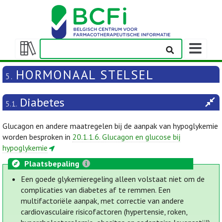
Weergeven
navigatieba
Weergeven/verbergen
inhoudstafel
HORMONAAL STELSEL
5.
Diabetes
5.1.
Glucagon en andere maatregelen bij de aanpak van hypoglykemie
worden besproken in
20.1.1.6. Glucagon en glucose bij
hypoglykemie
Plaatsbepaling
Een goede glykemieregeling alleen volstaat niet om de
complicaties van diabetes af te remmen. Een
multifactoriële aanpak, met correctie van andere
cardiovasculaire risicofactoren (hypertensie, roken,