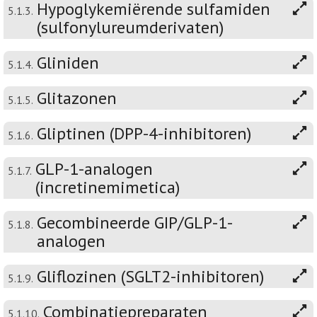
Hypoglykemiërende sulfamiden
5.1.3.
(sulfonylureumderivaten)
Gliniden
5.1.4.
Glitazonen
5.1.5.
Gliptinen (DPP-4-inhibitoren)
5.1.6.
GLP-1-analogen
5.1.7.
(incretinemimetica)
Gecombineerde GIP/GLP-1-
5.1.8.
analogen
Gliflozinen (SGLT2-inhibitoren)
5.1.9.
Combinatiepreparaten
5.1.10.