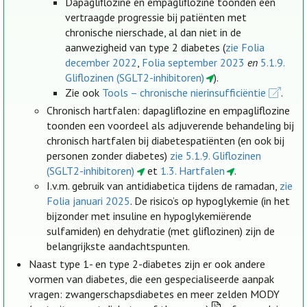
Dapagliflozine en empagliflozine toonden een
vertraagde progressie bij patiënten met
chronische nierschade, al dan niet in de
aanwezigheid van type 2 diabetes (
zie Folia
december 2022
,
Folia september 2023
en
5.1.9.
Gliflozinen (SGLT2-inhibitoren)
).
Zie ook
Tools – chronische nierinsufficiëntie
.
Chronisch hartfalen: dapagliflozine en empagliflozine
toonden een voordeel als adjuverende behandeling bij
chronisch hartfalen bij diabetespatiënten (en ook bij
personen zonder diabetes)
zie 5.1.9. Gliflozinen
(SGLT2-inhibitoren)
et
1.3. Hartfalen
.
I.v.m. gebruik van antidiabetica tijdens de ramadan,
zie
Folia januari 2025
. De risico’s op hypoglykemie (in het
bijzonder met insuline en hypoglykemiërende
sulfamiden) en dehydratie (met gliflozinen) zijn de
belangrijkste aandachtspunten.
Naast type 1- en type 2-diabetes zijn er ook andere
vormen van diabetes, die een gespecialiseerde aanpak
vragen: zwangerschapsdiabetes en meer zelden MODY