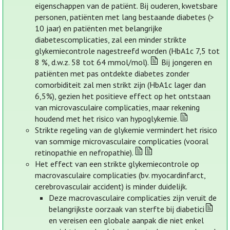
eigenschappen van de patiënt. Bij ouderen, kwetsbare
personen, patiënten met lang bestaande diabetes (>
10 jaar) en patiënten met belangrijke
diabetescomplicaties, zal een minder strikte
glykemiecontrole nagestreefd worden (HbA1c 7,5 tot
8 %, d.w.z. 58 tot 64 mmol/mol).
Bij jongeren en
patiënten met pas ontdekte diabetes zonder
comorbiditeit zal men strikt zijn (HbA1c lager dan
6,5%), gezien het positieve effect op het ontstaan
van microvasculaire complicaties, maar rekening
houdend met het risico van hypoglykemie.
Strikte regeling van de glykemie vermindert het risico
van sommige microvasculaire complicaties (vooral
retinopathie en nefropathie).
Het effect van een strikte glykemiecontrole op
macrovasculaire complicaties (bv. myocardinfarct,
cerebrovasculair accident) is minder duidelijk.
Deze macrovasculaire complicaties zijn veruit de
belangrijkste oorzaak van sterfte bij diabetici
en vereisen een globale aanpak die niet enkel