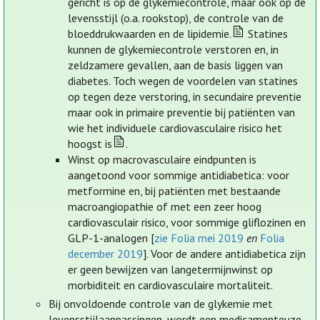
gericht is op de glykemiecontrole, maar ook op de
levensstijl (o.a. rookstop), de controle van de
bloeddrukwaarden en de lipidemie.
Statines
kunnen de glykemiecontrole verstoren en, in
zeldzamere gevallen, aan de basis liggen van
diabetes. Toch wegen de voordelen van statines
op tegen deze verstoring, in secundaire preventie
maar ook in primaire preventie bij patiënten van
wie het individuele cardiovasculaire risico het
hoogst is
.
Winst op macrovasculaire eindpunten is
aangetoond voor sommige antidiabetica: voor
metformine en, bij patiënten met bestaande
macroangiopathie of met een zeer hoog
cardiovasculair risico, voor sommige gliflozinen en
GLP-1-analogen [
zie Folia mei 2019
en
Folia
december 2019
]. Voor de andere antidiabetica zijn
er geen bewijzen van langetermijnwinst op
morbiditeit en cardiovasculaire mortaliteit.
Bij onvoldoende controle van de glykemie met
levensstijlaanpassingen, wordt een medicamenteuze