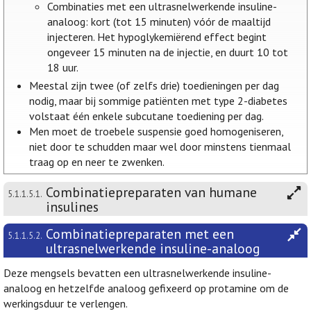
Combinaties met een ultrasnelwerkende insuline-
analoog: kort (tot 15 minuten) vóór de maaltijd
injecteren. Het hypoglykemiërend effect begint
ongeveer 15 minuten na de injectie, en duurt 10 tot
18 uur.
Meestal zijn twee (of zelfs drie) toedieningen per dag
nodig, maar bij sommige patiënten met type 2-diabetes
volstaat één enkele subcutane toediening per dag.
Men moet de troebele suspensie goed homogeniseren,
niet door te schudden maar wel door minstens tienmaal
traag op en neer te zwenken.
Combinatiepreparaten van humane
5.1.1.5.1.
insulines
Combinatiepreparaten met een
5.1.1.5.2.
ultrasnelwerkende insuline-analoog
Deze mengsels bevatten een ultrasnelwerkende insuline-
analoog en hetzelfde analoog gefixeerd op protamine om de
werkingsduur te verlengen.