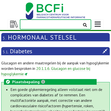
Weergeven
navigatieba
Weergeven/verbergen
inhoudstafel
HORMONAAL STELSEL
5.
Diabetes
5.1.
Glucagon en andere maatregelen bij de aanpak van hypoglykemie
worden besproken in
20.1.1.6. Glucagon en glucose bij
hypoglykemie
Plaatsbepaling
Een goede glykemieregeling alleen volstaat niet om de
complicaties van diabetes af te remmen. Een
multifactoriële aanpak, met correctie van andere
cardiovasculaire risicofactoren (hypertensie, roken,