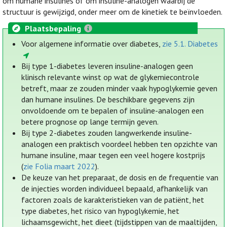
om humane insulines of om insuline-analogen waarbij de
structuur is gewijzigd, onder meer om de kinetiek te beïnvloeden.
Plaatsbepaling
Voor algemene informatie over diabetes,
zie 5.1. Diabetes
Bij type 1-diabetes leveren insuline-analogen geen
klinisch relevante winst op wat de glykemiecontrole
betreft, maar ze zouden minder vaak hypoglykemie geven
dan humane insulines. De beschikbare gegevens zijn
onvoldoende om te bepalen of insuline-analogen een
betere prognose op lange termijn geven.
Bij type 2-diabetes zouden langwerkende insuline-
analogen een praktisch voordeel hebben ten opzichte van
humane insuline, maar tegen een veel hogere kostprijs
(
zie Folia maart 2022
).
De keuze van het preparaat, de dosis en de frequentie van
de injecties worden individueel bepaald, afhankelijk van
factoren zoals de karakteristieken van de patiënt, het
type diabetes, het risico van hypoglykemie, het
lichaamsgewicht, het dieet (tijdstippen van de maaltijden,