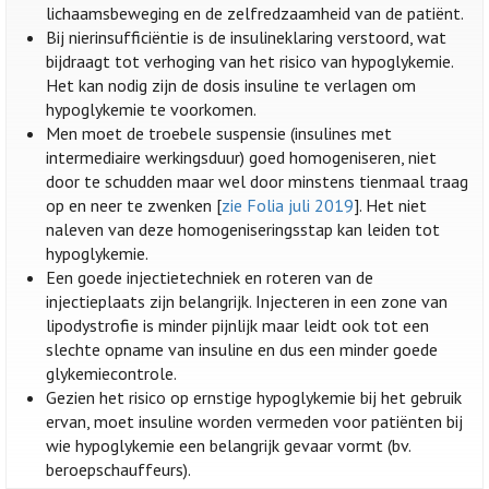
lichaamsbeweging en de zelfredzaamheid van de patiënt.
Bij nierinsufficiëntie is de insulineklaring verstoord, wat
bijdraagt tot verhoging van het risico van hypoglykemie.
Het kan nodig zijn de dosis insuline te verlagen om
hypoglykemie te voorkomen.
Men moet de troebele suspensie (insulines met
intermediaire werkingsduur) goed homogeniseren, niet
door te schudden maar wel door minstens tienmaal traag
op en neer te zwenken [
zie Folia juli 2019
]. Het niet
naleven van deze homogeniseringsstap kan leiden tot
hypoglykemie.
Een goede injectietechniek en roteren van de
injectieplaats zijn belangrijk. Injecteren in een zone van
lipodystrofie is minder pijnlijk maar leidt ook tot een
slechte opname van insuline en dus een minder goede
glykemiecontrole.
Gezien het risico op ernstige hypoglykemie bij het gebruik
ervan, moet insuline worden vermeden voor patiënten bij
wie hypoglykemie een belangrijk gevaar vormt (bv.
beroepschauffeurs).