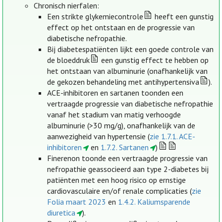
Chronisch nierfalen:
Een strikte glykemiecontrole
heeft een gunstig
effect op het ontstaan en de progressie van
diabetische nefropathie.
Bij diabetespatiënten lijkt een goede controle van
de bloeddruk
een gunstig effect te hebben op
het ontstaan van albuminurie (onafhankelijk van
de gekozen behandeling met antihypertensiva
).
ACE-inhibitoren en sartanen toonden een
vertraagde progressie van diabetische nefropathie
vanaf het stadium van matig verhoogde
albuminurie (>30 mg/g), onafhankelijk van de
aanwezigheid van hypertensie (
zie 1.7.1. ACE-
inhibitoren
en
1.7.2. Sartanen
)
Finerenon toonde een vertraagde progressie van
nefropathie geassocieerd aan type 2-diabetes bij
patiënten met een hoog risico op ernstige
cardiovasculaire en/of renale complicaties (
zie
Folia maart 2023
en
1.4.2. Kaliumsparende
diuretica
).