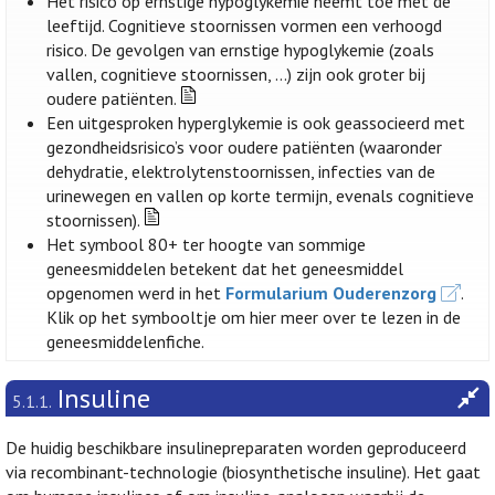
Het risico op ernstige hypoglykemie neemt toe met de
leeftijd. Cognitieve stoornissen vormen een verhoogd
risico. De gevolgen van ernstige hypoglykemie (zoals
vallen, cognitieve stoornissen, …) zijn ook groter bij
oudere patiënten.
Een uitgesproken hyperglykemie is ook geassocieerd met
gezondheidsrisico’s voor oudere patiënten (waaronder
dehydratie, elektrolytenstoornissen, infecties van de
urinewegen en vallen op korte termijn, evenals cognitieve
stoornissen).
Het symbool 80+ ter hoogte van sommige
geneesmiddelen betekent dat het geneesmiddel
opgenomen werd in het
Formularium Ouderenzorg
.
Klik op het symbooltje om hier meer over te lezen in de
geneesmiddelenfiche.
Insuline
5.1.1.
De huidig beschikbare insulinepreparaten worden geproduceerd
via recombinant-technologie (biosynthetische insuline). Het gaat