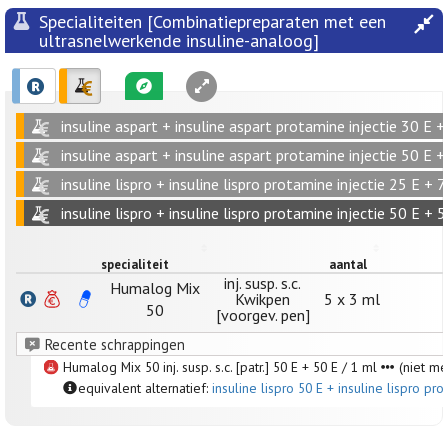
Specialiteiten [Combinatiepreparaten met een
ultrasnelwerkende insuline-analoog]
insuline aspart + insuline aspart protamine injectie 30 E +
insuline aspart + insuline aspart protamine injectie 50 E +
insuline lispro + insuline lispro protamine injectie 25 E + 
insuline lispro + insuline lispro protamine injectie 50 E + 
specialiteit
aantal
inj. susp. s.c.
Humalog Mix
Kwikpen
5 x 3 ml
50
[voorgev. pen]
Recente schrappingen
Humalog Mix 50 inj. susp. s.c. [patr.] 50 E + 50 E / 1 ml
(niet me
equivalent alternatief:
insuline lispro 50 E + insuline lispro pro