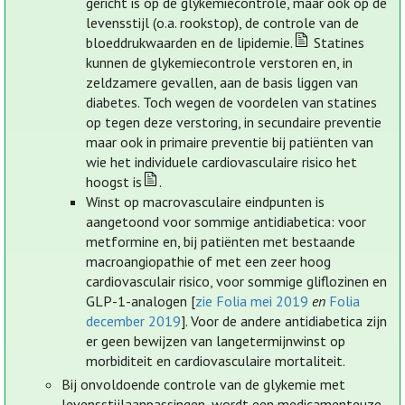
gericht is op de glykemiecontrole, maar ook op de
levensstijl (o.a. rookstop), de controle van de
bloeddrukwaarden en de lipidemie.
Statines
kunnen de glykemiecontrole verstoren en, in
zeldzamere gevallen, aan de basis liggen van
diabetes. Toch wegen de voordelen van statines
op tegen deze verstoring, in secundaire preventie
maar ook in primaire preventie bij patiënten van
wie het individuele cardiovasculaire risico het
hoogst is
.
Winst op macrovasculaire eindpunten is
aangetoond voor sommige antidiabetica: voor
metformine en, bij patiënten met bestaande
macroangiopathie of met een zeer hoog
cardiovasculair risico, voor sommige gliflozinen en
GLP-1-analogen [
zie Folia mei 2019
en
Folia
december 2019
]. Voor de andere antidiabetica zijn
er geen bewijzen van langetermijnwinst op
morbiditeit en cardiovasculaire mortaliteit.
Bij onvoldoende controle van de glykemie met
levensstijlaanpassingen, wordt een medicamenteuze