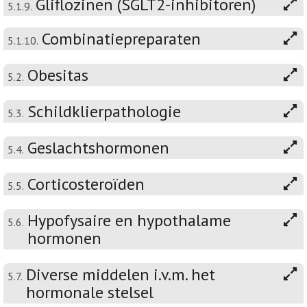
Gliflozinen (SGLT2-inhibitoren)
5.1.9.
Combinatiepreparaten
5.1.10.
Obesitas
5.2.
Schildklierpathologie
5.3.
Geslachtshormonen
5.4.
Corticosteroïden
5.5.
Hypofysaire en hypothalame
5.6.
hormonen
Diverse middelen i.v.m. het
5.7.
hormonale stelsel