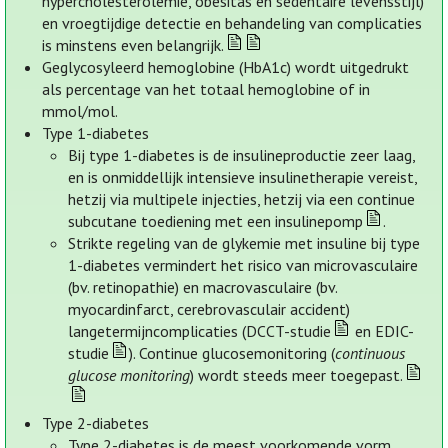
hypercholesterolemie, obesitas en sedentaire levensstijl)
en vroegtijdige detectie en behandeling van complicaties
is minstens even belangrijk.
Geglycosyleerd hemoglobine (HbA1c) wordt uitgedrukt
als percentage van het totaal hemoglobine of in
mmol/mol.
Type 1-diabetes
Bij type 1-diabetes is de insulineproductie zeer laag,
en is onmiddellijk intensieve insulinetherapie vereist,
hetzij via multipele injecties, hetzij via een continue
subcutane toediening met een insulinepomp
.
Strikte regeling van de glykemie met insuline bij type
1-diabetes vermindert het risico van microvasculaire
(bv. retinopathie) en macrovasculaire (bv.
myocardinfarct, cerebrovasculair accident)
langetermijncomplicaties (DCCT-studie
en EDIC-
studie
). Continue glucosemonitoring (
continuous
glucose monitoring
) wordt steeds meer toegepast.
Type 2-diabetes
Type 2-diabetes is de meest voorkomende vorm