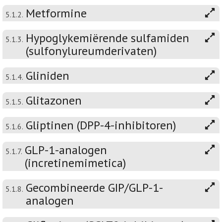
Metformine
5.1.2.
Hypoglykemiërende sulfamiden
5.1.3.
(sulfonylureumderivaten)
Gliniden
5.1.4.
Glitazonen
5.1.5.
Gliptinen (DPP-4-inhibitoren)
5.1.6.
GLP-1-analogen
5.1.7.
(incretinemimetica)
Gecombineerde GIP/GLP-1-
5.1.8.
analogen