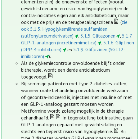
elementen zijn), de ongewenste effecten (vooral
gewichtstoename en risico van hypoglykemie) en de
contra-indicaties eigen aan elk antidiabeticum, maar
ook met de prijs en de terugbetalingscriteria
(
zie
ook 5.1.3. Hypoglykemiërende sulfamiden
(sulfonylureumderivaten)
,
5.1.5. Glitazonen
,
5.1.7.
GLP-1-analogen (incretinemimetica)
,
5.1.6. Gliptinen
(DPP-4-inhibitoren)
en
5.1.9. Gliflozinen (SGLT2-
inhibitoren)
).
Als de glykemiecontrole onvoldoende blijft onder
bitherapie, wordt een derde antidiabeticum
toegevoegd.
Bij sommige patiënten met type 2-diabetes zullen,
wanneer orale behandeling onvoldoende werkzaam
of gecontra-indiceerd is, injecties met insuline of met
een GLP-1-analoog gestart moeten worden.
Metformine wordt zolang mogelijk in de therapie
gehandhaafd.
In tegenstelling tot insuline, gaan
GLP-1-analogen gepaard met gewichtsdaling en
slechts een beperkt risico van hypoglykemie.
Bij
type 2 diabetes worden GLP-1-analogen momenteel