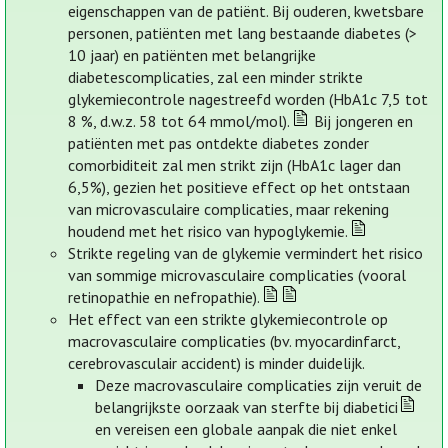
eigenschappen van de patiënt. Bij ouderen, kwetsbare
personen, patiënten met lang bestaande diabetes (>
10 jaar) en patiënten met belangrijke
diabetescomplicaties, zal een minder strikte
glykemiecontrole nagestreefd worden (HbA1c 7,5 tot
8 %, d.w.z. 58 tot 64 mmol/mol).
Bij jongeren en
patiënten met pas ontdekte diabetes zonder
comorbiditeit zal men strikt zijn (HbA1c lager dan
6,5%), gezien het positieve effect op het ontstaan
van microvasculaire complicaties, maar rekening
houdend met het risico van hypoglykemie.
Strikte regeling van de glykemie vermindert het risico
van sommige microvasculaire complicaties (vooral
retinopathie en nefropathie).
Het effect van een strikte glykemiecontrole op
macrovasculaire complicaties (bv. myocardinfarct,
cerebrovasculair accident) is minder duidelijk.
Deze macrovasculaire complicaties zijn veruit de
belangrijkste oorzaak van sterfte bij diabetici
en vereisen een globale aanpak die niet enkel