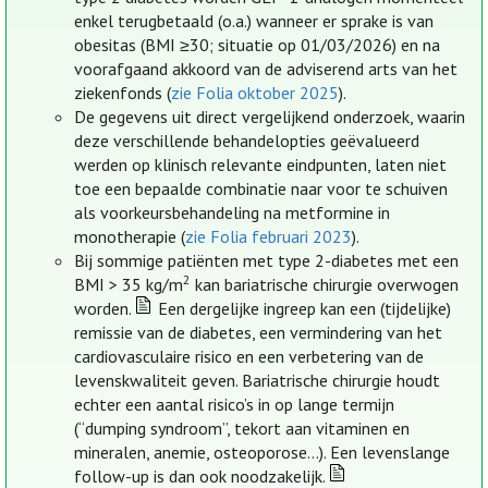
enkel terugbetaald (o.a.) wanneer er sprake is van
obesitas (BMI ≥30; situatie op 01/03/2026) en na
voorafgaand akkoord van de adviserend arts van het
ziekenfonds (
zie Folia oktober 2025
).
De gegevens uit direct vergelijkend onderzoek, waarin
deze verschillende behandelopties geëvalueerd
werden op klinisch relevante eindpunten, laten niet
toe een bepaalde combinatie naar voor te schuiven
als voorkeursbehandeling na metformine in
monotherapie (
zie Folia februari 2023
).
Bij sommige patiënten met type 2-diabetes met een
2
BMI > 35 kg/m
kan bariatrische chirurgie overwogen
worden.
Een dergelijke ingreep kan een (tijdelijke)
remissie van de diabetes, een vermindering van het
cardiovasculaire risico en een verbetering van de
levenskwaliteit geven. Bariatrische chirurgie houdt
echter een aantal risico’s in op lange termijn
(“dumping syndroom”, tekort aan vitaminen en
mineralen, anemie, osteoporose…). Een levenslange
follow-up is dan ook noodzakelijk.