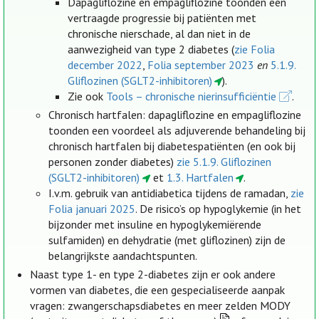
Dapagliflozine en empagliflozine toonden een
vertraagde progressie bij patiënten met
chronische nierschade, al dan niet in de
aanwezigheid van type 2 diabetes (
zie Folia
december 2022
,
Folia september 2023
en
5.1.9.
Gliflozinen (SGLT2-inhibitoren)
).
Zie ook
Tools – chronische nierinsufficiëntie
.
Chronisch hartfalen: dapagliflozine en empagliflozine
toonden een voordeel als adjuverende behandeling bij
chronisch hartfalen bij diabetespatiënten (en ook bij
personen zonder diabetes)
zie 5.1.9. Gliflozinen
(SGLT2-inhibitoren)
et
1.3. Hartfalen
.
I.v.m. gebruik van antidiabetica tijdens de ramadan,
zie
Folia januari 2025
. De risico’s op hypoglykemie (in het
bijzonder met insuline en hypoglykemiërende
sulfamiden) en dehydratie (met gliflozinen) zijn de
belangrijkste aandachtspunten.
Naast type 1- en type 2-diabetes zijn er ook andere
vormen van diabetes, die een gespecialiseerde aanpak
vragen: zwangerschapsdiabetes en meer zelden MODY