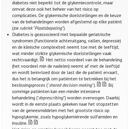
diabetes niet beperkt tot de glykemiecontrole, maar
omvat deze ook het beheer van het risico op
complicaties. De glykemische doelstellingen en de keuze
van de behandelingen worden afgestemd op elke patiënt
(zie
rubriek "Plaatsbepaling"
).
Diabetes is geassocieerd met bepaalde geriatrische
syndromen (functionele achteruitgang, vallen, depressie)
en de klinische complexiteit neemt toe met de leeftijd,
wat minder strikte glykemische doelstellingen vaak
rechtvaardigt.
Het netto voordeel van de behandeling
(het voordeel min de nadelen) neemt af met de leeftijd
en wordt beïnvloed door de last die de patiënt ervaart,
dus het is belangrijk om patiënten te betrekken bij het
beslissingsproces (“
shared decision making
”).
Bij
sommige patiënten kan een minder intensieve
behandeling ("
deprescribing
") worden overwogen. Daarbij
wordt in de eerste plaats gekeken naar het stopzetten
van de geneesmiddelen met het grootste risico op
hypoglykemie, zoals hypoglykemiërende sulfamiden en
insuline.