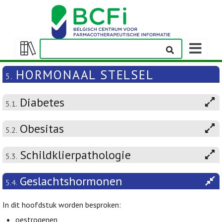
Weergeven
navigatieba
Weergeven/verbergen
inhoudstafel
HORMONAAL STELSEL
5.
Diabetes
5.1.
Obesitas
5.2.
Schildklierpathologie
5.3.
Geslachtshormonen
5.4.
In dit hoofdstuk worden besproken:
oestrogenen