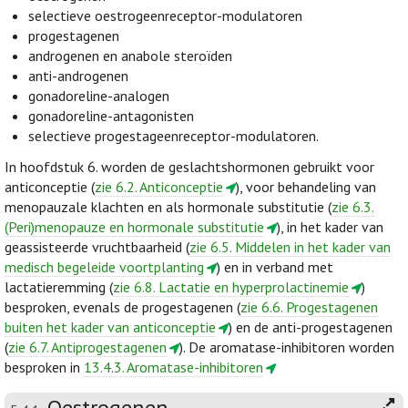
selectieve oestrogeenreceptor-modulatoren
progestagenen
androgenen en anabole steroïden
anti-androgenen
gonadoreline-analogen
gonadoreline-antagonisten
selectieve progestageenreceptor-modulatoren.
In hoofdstuk 6. worden de geslachtshormonen gebruikt voor
anticonceptie (
zie 6.2. Anticonceptie
), voor behandeling van
menopauzale klachten en als hormonale substitutie (
zie 6.3.
(Peri)menopauze en hormonale substitutie
), in het kader van
geassisteerde vruchtbaarheid (
zie 6.5. Middelen in het kader van
medisch begeleide voortplanting
) en in verband met
lactatieremming (
zie 6.8. Lactatie en hyperprolactinemie
)
besproken, evenals de progestagenen (
zie 6.6. Progestagenen
buiten het kader van anticonceptie
) en de anti-progestagenen
(
zie 6.7. Antiprogestagenen
). De aromatase-inhibitoren worden
besproken in
13.4.3. Aromatase-inhibitoren
Oestrogenen