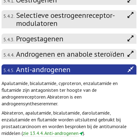
5.4.1.
Selectieve oestrogeenreceptor-
5.4.2.
modulatoren
Progestagenen
5.4.3.
Androgenen en anabole steroïden
5.4.4.
Anti-androgenen
5.4.5.
Apalutamide, bicalutamide, cyproteron, enzalutamide en
flutamide zijn antagonisten ter hoogte van de
androgeenreceptoren. Abirateron is een
androgeensyntheseremmer.
Abirateron, apalutamide, bicalutamide, darolutamide,
enzalutamide en flutamide worden uitsluitend gebruikt bij
prostaatcarcinoom en worden besproken bij de antitumorale
middelen (
zie 13.4.4. Anti-androgenen
).