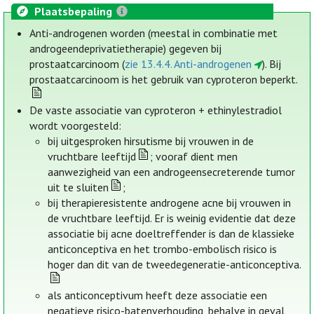
Plaatsbepaling
Anti-androgenen worden (meestal in combinatie met
androgeendeprivatietherapie) gegeven bij
prostaatcarcinoom (
zie 13.4.4. Anti-androgenen
). Bij
prostaatcarcinoom is het gebruik van cyproteron beperkt.
De vaste associatie van cyproteron + ethinylestradiol
wordt voorgesteld:
bij uitgesproken hirsutisme bij vrouwen in de
vruchtbare leeftijd
; vooraf dient men
aanwezigheid van een androgeensecreterende tumor
uit te sluiten
;
bij therapieresistente androgene acne bij vrouwen in
de vruchtbare leeftijd. Er is weinig evidentie dat deze
associatie bij acne doeltreffender is dan de klassieke
anticonceptiva en het trombo-embolisch risico is
hoger dan dit van de tweedegeneratie-anticonceptiva.
als anticonceptivum heeft deze associatie een
negatieve risico-batenverhouding, behalve in geval