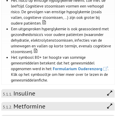
Het risico op ernstige hypoglykemie neemt toe met de
leeftijd. Cognitieve stoornissen vormen een verhoogd
risico. De gevolgen van ernstige hypoglykemie (zoals
vallen, cognitieve stoornissen, …) zijn ook groter bij
oudere patiënten.
Een uitgesproken hyperglykemie is ook geassocieerd met
gezondheidsrisico’s voor oudere patiënten (waaronder
dehydratie, elektrolytenstoornissen, infecties van de
urinewegen en vallen op korte termijn, evenals cognitieve
stoornissen).
Het symbool 80+ ter hoogte van sommige
geneesmiddelen betekent dat het geneesmiddel
opgenomen werd in het
Formularium Ouderenzorg
.
Klik op het symbooltje om hier meer over te lezen in de
geneesmiddelenfiche.
Insuline
5.1.1.
Metformine
5.1.2.