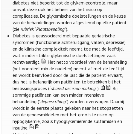
diabetes niet beperkt tot de glykemiecontrole, maar
omvat deze ook het beheer van het risico op
complicaties. De glykemische doelstellingen en de keuze
van de behandelingen worden afgestemd op elke patiënt
(zie
rubriek "Plaatsbepaling"
).
Diabetes is geassocieerd met bepaalde geriatrische
syndromen (functionele achteruitgang, vallen, depressie)
en de klinische complexiteit neemt toe met de leeftijd,
wat minder strikte glykemische doelstellingen vaak
rechtvaardigt.
Het netto voordeel van de behandeling
(het voordeel min de nadelen) neemt af met de leeftijd
en wordt beïnvloed door de last die de patiënt ervaart,
dus het is belangrijk om patiënten te betrekken bij het
beslissingsproces (“
shared decision making
”).
Bij
sommige patiënten kan een minder intensieve
behandeling ("
deprescribing
") worden overwogen. Daarbij
wordt in de eerste plaats gekeken naar het stopzetten
van de geneesmiddelen met het grootste risico op
hypoglykemie, zoals hypoglykemiërende sulfamiden en
insuline.