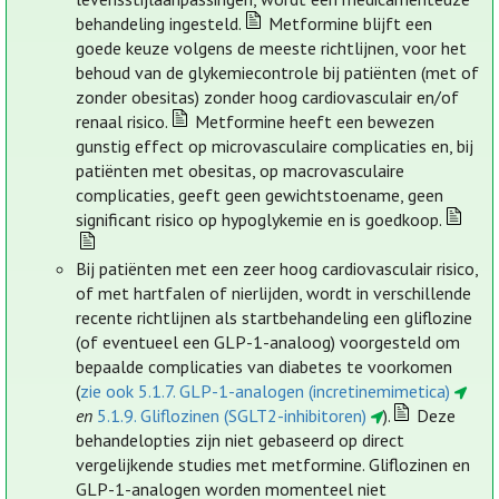
behandeling ingesteld.
Metformine blijft een
goede keuze volgens de meeste richtlijnen, voor het
behoud van de glykemiecontrole bij patiënten (met of
zonder obesitas) zonder hoog cardiovasculair en/of
renaal risico.
Metformine heeft een bewezen
gunstig effect op microvasculaire complicaties en, bij
patiënten met obesitas, op macrovasculaire
complicaties, geeft geen gewichtstoename, geen
significant risico op hypoglykemie en is goedkoop.
Bij patiënten met een zeer hoog cardiovasculair risico,
of met hartfalen of nierlijden, wordt in verschillende
recente richtlijnen als startbehandeling een gliflozine
(of eventueel een GLP-1-analoog) voorgesteld om
bepaalde complicaties van diabetes te voorkomen
(
zie ook 5.1.7. GLP-1-analogen (incretinemimetica)
en
5.1.9. Gliflozinen (SGLT2-inhibitoren)
).
Deze
behandelopties zijn niet gebaseerd op direct
vergelijkende studies met metformine. Gliflozinen en
GLP-1-analogen worden momenteel niet