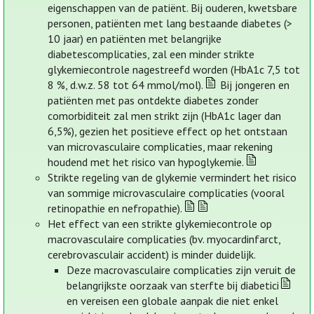
eigenschappen van de patiënt. Bij ouderen, kwetsbare
personen, patiënten met lang bestaande diabetes (>
10 jaar) en patiënten met belangrijke
diabetescomplicaties, zal een minder strikte
glykemiecontrole nagestreefd worden (HbA1c 7,5 tot
8 %, d.w.z. 58 tot 64 mmol/mol).
Bij jongeren en
patiënten met pas ontdekte diabetes zonder
comorbiditeit zal men strikt zijn (HbA1c lager dan
6,5%), gezien het positieve effect op het ontstaan
van microvasculaire complicaties, maar rekening
houdend met het risico van hypoglykemie.
Strikte regeling van de glykemie vermindert het risico
van sommige microvasculaire complicaties (vooral
retinopathie en nefropathie).
Het effect van een strikte glykemiecontrole op
macrovasculaire complicaties (bv. myocardinfarct,
cerebrovasculair accident) is minder duidelijk.
Deze macrovasculaire complicaties zijn veruit de
belangrijkste oorzaak van sterfte bij diabetici
en vereisen een globale aanpak die niet enkel