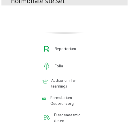
hormonale stelsel
Repertorium
Folia
Auditorium | e-
learnings
Formularium
Ouderenzorg
Diergeneesmid
delen