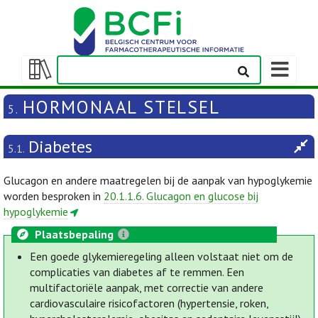
Weergeven
navigatieba
Weergeven/verbergen
inhoudstafel
HORMONAAL STELSEL
5.
Diabetes
5.1.
Glucagon en andere maatregelen bij de aanpak van hypoglykemie
worden besproken in
20.1.1.6. Glucagon en glucose bij
hypoglykemie
Plaatsbepaling
Een goede glykemieregeling alleen volstaat niet om de
complicaties van diabetes af te remmen. Een
multifactoriële aanpak, met correctie van andere
cardiovasculaire risicofactoren (hypertensie, roken,