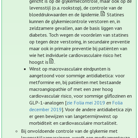
gericht is op de glykemiecontrole, maar ook op de
levensstijl (o.a. rookstop), de controle van de
bloeddrukwaarden en de lipidemie.
Statines
kunnen de glykemiecontrole verstoren en, in
zeldzamere gevallen, aan de basis liggen van
diabetes. Toch wegen de voordelen van statines
op tegen deze verstoring, in secundaire preventie
maar ook in primaire preventie bij patiënten van
wie het individuele cardiovasculaire risico het
hoogst is
.
Winst op macrovasculaire eindpunten is
aangetoond voor sommige antidiabetica: voor
metformine en, bij patiënten met bestaande
macroangiopathie of met een zeer hoog
cardiovasculair risico, voor sommige gliflozinen en
GLP-1-analogen [
zie Folia mei 2019
en
Folia
december 2019
]. Voor de andere antidiabetica zijn
er geen bewijzen van langetermijnwinst op
morbiditeit en cardiovasculaire mortaliteit.
Bij onvoldoende controle van de glykemie met
levensstijlaanpassingen, wordt een medicamenteuze