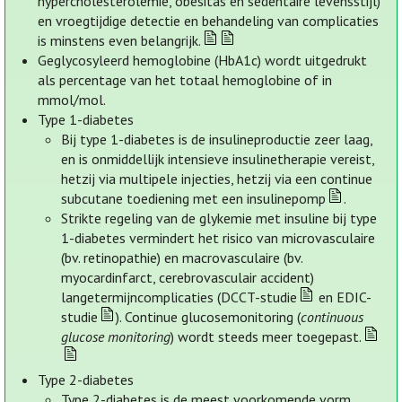
hypercholesterolemie, obesitas en sedentaire levensstijl)
en vroegtijdige detectie en behandeling van complicaties
is minstens even belangrijk.
Geglycosyleerd hemoglobine (HbA1c) wordt uitgedrukt
als percentage van het totaal hemoglobine of in
mmol/mol.
Type 1-diabetes
Bij type 1-diabetes is de insulineproductie zeer laag,
en is onmiddellijk intensieve insulinetherapie vereist,
hetzij via multipele injecties, hetzij via een continue
subcutane toediening met een insulinepomp
.
Strikte regeling van de glykemie met insuline bij type
1-diabetes vermindert het risico van microvasculaire
(bv. retinopathie) en macrovasculaire (bv.
myocardinfarct, cerebrovasculair accident)
langetermijncomplicaties (DCCT-studie
en EDIC-
studie
). Continue glucosemonitoring (
continuous
glucose monitoring
) wordt steeds meer toegepast.
Type 2-diabetes
Type 2-diabetes is de meest voorkomende vorm