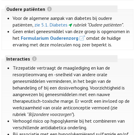
Oudere patiënten
Voor de algemene aanpak van diabetes bij oudere
patiënten,
zie 5.1. Diabetes
rubriek “Oudere patiënten”
.
Geen enkel geneesmiddel van deze groep is opgenomen in
het
Formularium Ouderenzorg
omdat de huidige
ervaring met deze moleculen nog zeer beperkt is.
Interacties
Tirzepatide vertraagt de maaglediging en kan de
resorptieomvang en -snelheid van andere orale
geneesmiddelen verminderen, in het begin van de
behandeling of bij een dosisverhoging. Voorzichtigheid is
aangewezen bij geneesmiddelen met een nauwe
therapeutisch-toxische marge. Er wordt een invloed op de
werkzaamheid van orale anticonceptie vermoed (zie
rubriek
"Bijzondere voorzorgen"
).
Verhoogd risico op hypoglykemie bij het combineren van
verschillende antidiabetica onderling.
Bij associatie met een hypoglykemiërend sulfamide en/of