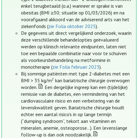
enkel terugbetaald (o.a.) wanneer er sprake is van
obesitas (BMI ≥30; situatie op 01/03/2026) en na
voorafgaand akkoord van de adviserend arts van het
ziekenfonds (
zie Folia oktober 2025
).
De gegevens uit direct vergelijkend onderzoek, waarin
deze verschillende behandelopties geëvalueerd
werden op klinisch relevante eindpunten, laten niet
toe een bepaalde combinatie naar voor te schuiven
als voorkeursbehandeling na metformine in
monotherapie (
zie Folia februari 2023
).
Bij sommige patiënten met type 2-diabetes met een
2
BMI > 35 kg/m
kan bariatrische chirurgie overwogen
worden.
Een dergelijke ingreep kan een (tijdelijke)
remissie van de diabetes, een vermindering van het
cardiovasculaire risico en een verbetering van de
levenskwaliteit geven. Bariatrische chirurgie houdt
echter een aantal risico’s in op lange termijn
(“dumping syndroom”, tekort aan vitaminen en
mineralen, anemie, osteoporose…). Een levenslange
follow-up is dan ook noodzakelijk.