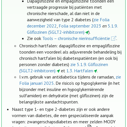
Dapagliflozine en empagliflozine toonden een
vertraagde progressie bij patiënten met
chronische nierschade, al dan niet in de
aanwezigheid van type 2 diabetes (
zie Folia
december 2022
,
Folia september 2023
en
5.1.9.
Gliflozinen (SGLT2-inhibitoren)
).
Zie ook
Tools – chronische nierinsufficiëntie
.
Chronisch hartfalen: dapagliflozine en empagliflozine
toonden een voordeel als adjuverende behandeling bij
chronisch hartfalen bij diabetespatiënten (en ook bij
personen zonder diabetes)
zie 5.1.9. Gliflozinen
(SGLT2-inhibitoren)
et
1.3. Hartfalen
.
I.v.m. gebruik van antidiabetica tijdens de ramadan,
zie
Folia januari 2025
. De risico’s op hypoglykemie (in het
bijzonder met insuline en hypoglykemiërende
sulfamiden) en dehydratie (met gliflozinen) zijn de
belangrijkste aandachtspunten.
Naast type 1- en type 2-diabetes zijn er ook andere
vormen van diabetes, die een gespecialiseerde aanpak
vragen: zwangerschapsdiabetes en meer zelden MODY