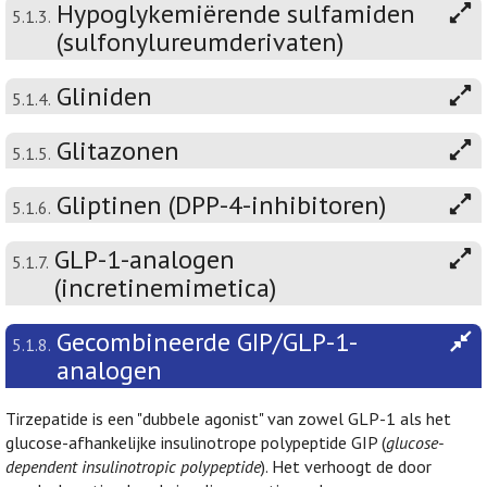
Hypoglykemiërende sulfamiden
5.1.3.
(sulfonylureumderivaten)
Gliniden
5.1.4.
Glitazonen
5.1.5.
Gliptinen (DPP-4-inhibitoren)
5.1.6.
GLP-1-analogen
5.1.7.
(incretinemimetica)
Gecombineerde GIP/GLP-1-
5.1.8.
analogen
Tirzepatide is een "dubbele agonist" van zowel GLP-1 als het
glucose-afhankelijke insulinotrope polypeptide GIP (
glucose-
dependent insulinotropic polypeptide
). Het verhoogt de door