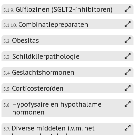
Gliflozinen (SGLT2-inhibitoren)
5.1.9.
Combinatiepreparaten
5.1.10.
Obesitas
5.2.
Schildklierpathologie
5.3.
Geslachtshormonen
5.4.
Corticosteroïden
5.5.
Hypofysaire en hypothalame
5.6.
hormonen
Diverse middelen i.v.m. het
5.7.