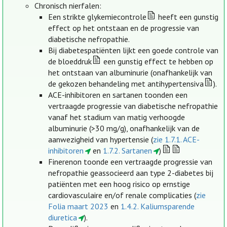
Chronisch nierfalen:
Een strikte glykemiecontrole
heeft een gunstig
effect op het ontstaan en de progressie van
diabetische nefropathie.
Bij diabetespatiënten lijkt een goede controle van
de bloeddruk
een gunstig effect te hebben op
het ontstaan van albuminurie (onafhankelijk van
de gekozen behandeling met antihypertensiva
).
ACE-inhibitoren en sartanen toonden een
vertraagde progressie van diabetische nefropathie
vanaf het stadium van matig verhoogde
albuminurie (>30 mg/g), onafhankelijk van de
aanwezigheid van hypertensie (
zie 1.7.1. ACE-
inhibitoren
en
1.7.2. Sartanen
)
Finerenon toonde een vertraagde progressie van
nefropathie geassocieerd aan type 2-diabetes bij
patiënten met een hoog risico op ernstige
cardiovasculaire en/of renale complicaties (
zie
Folia maart 2023
en
1.4.2. Kaliumsparende
diuretica
).