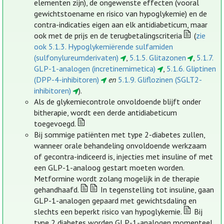
elementen zijn), de ongewenste effecten (vooral
gewichtstoename en risico van hypoglykemie) en de
contra-indicaties eigen aan elk antidiabeticum, maar
ook met de prijs en de terugbetalingscriteria
(
zie
ook 5.1.3. Hypoglykemiërende sulfamiden
(sulfonylureumderivaten)
,
5.1.5. Glitazonen
,
5.1.7.
GLP-1-analogen (incretinemimetica)
,
5.1.6. Gliptinen
(DPP-4-inhibitoren)
en
5.1.9. Gliflozinen (SGLT2-
inhibitoren)
).
Als de glykemiecontrole onvoldoende blijft onder
bitherapie, wordt een derde antidiabeticum
toegevoegd.
Bij sommige patiënten met type 2-diabetes zullen,
wanneer orale behandeling onvoldoende werkzaam
of gecontra-indiceerd is, injecties met insuline of met
een GLP-1-analoog gestart moeten worden.
Metformine wordt zolang mogelijk in de therapie
gehandhaafd.
In tegenstelling tot insuline, gaan
GLP-1-analogen gepaard met gewichtsdaling en
slechts een beperkt risico van hypoglykemie.
Bij
type 2 diabetes worden GLP-1-analogen momenteel