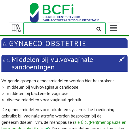
Weergeven
navigatieba
Weergeven/verbergen
inhoudstafel
GYNAECO-OBSTETRIE
6.
Middelen bij vulvovaginale
6.1.
aandoeningen
Volgende groepen geneesmiddelen worden hier besproken:
middelen bij vulvovaginale candidose
middelen bij bacteriële vaginose
diverse middelen voor vaginaal gebruik.
De geneesmiddelen voor lokale en systemische toediening
gebruikt bij vaginale atrofie worden besproken bij de
geneesmiddelen i.v.m. de menopauze (
zie 6.3. (Peri)menopauze en
hormonale substitutie
). De geneesmiddelen voor systemische