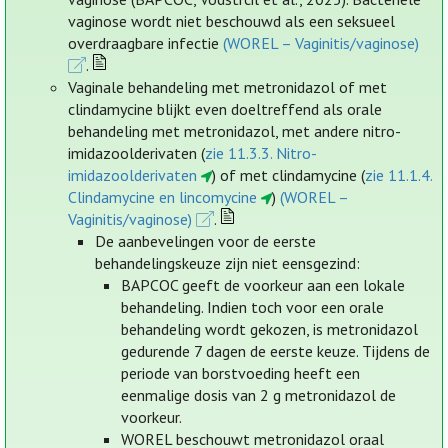
vaginose wordt niet beschouwd als een seksueel
overdraagbare infectie
(WOREL – Vaginitis/vaginose)
.
Vaginale behandeling met metronidazol of met
clindamycine blijkt even doeltreffend als orale
behandeling met metronidazol, met andere nitro-
imidazoolderivaten (
zie 11.3.3. Nitro-
imidazoolderivaten
) of met clindamycine (
zie 11.1.4.
Clindamycine en lincomycine
)
(WOREL –
Vaginitis/vaginose)
.
De aanbevelingen voor de eerste
behandelingskeuze zijn niet eensgezind:
BAPCOC geeft de voorkeur aan een lokale
behandeling. Indien toch voor een orale
behandeling wordt gekozen, is metronidazol
gedurende 7 dagen de eerste keuze. Tijdens de
periode van borstvoeding heeft een
eenmalige dosis van 2 g metronidazol de
voorkeur.
WOREL beschouwt metronidazol oraal