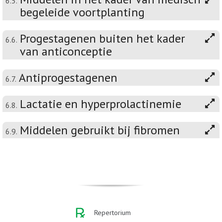
6.5.
begeleide voortplanting
Progestagenen buiten het kader
6.6.
van anticonceptie
Antiprogestagenen
6.7.
Lactatie en hyperprolactinemie
6.8.
Middelen gebruikt bij fibromen
6.9.
Repertorium