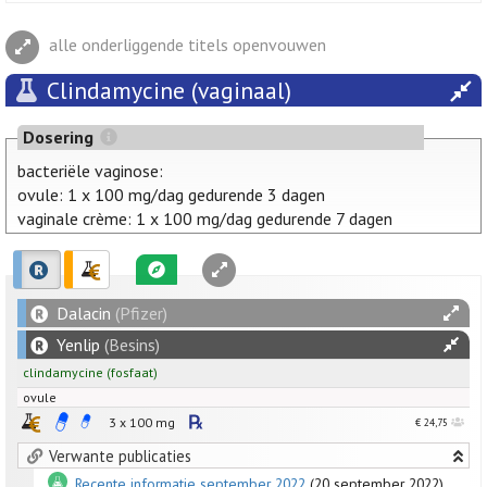
alle onderliggende titels openvouwen
Clindamycine (vaginaal)
Dosering
bacteriële vaginose:
ovule: 1 x 100 mg/dag gedurende 3 dagen
vaginale crème: 1 x 100 mg/dag gedurende 7 dagen
Dalacin
(Pfizer)
Yenlip
(Besins)
clindamycine
(fosfaat)
ovule
3 x
100
mg
€ 24,75
Verwante publicaties
Recente informatie september 2022
(20 september 2022)