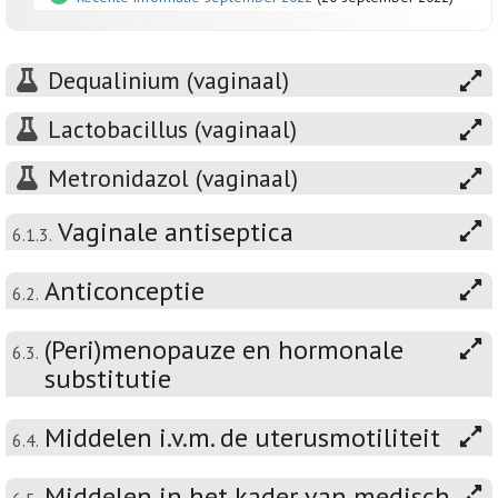
Dequalinium (vaginaal)
Lactobacillus (vaginaal)
Metronidazol (vaginaal)
Vaginale antiseptica
6.1.3.
Anticonceptie
6.2.
(Peri)menopauze en hormonale
6.3.
substitutie
Middelen i.v.m. de uterusmotiliteit
6.4.
Middelen in het kader van medisch