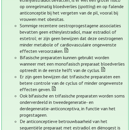
ethinylestradiol bevatten, is er wel een groter risico
op onregelmatig bloedverlies (
spotting
) en op falende
anticonceptie bij het vergeten van de pil, vooral bij
vrouwen met obesitas.
Sommige recentere oestroprogestagene associaties
bevatten geen ethinylestradiol, maar estradiol of
estetrol; er zijn geen bewijzen dat deze oestrogenen
minder metabole of cardiovasculaire ongewenste
effecten veroorzaken.
Bifasische preparaten kunnen gebruikt worden
wanneer met een monofasisch preparaat bloedverlies
optreedt in de eerste helft van de cyclus.
Er zijn geen bewijzen dat trifasische preparaten een
betere controle van de cyclus of minder ongewenste
effecten geven.
Ook bifasische en trifasische preparaten worden soms
onderverdeeld in tweedegeneratie- en
derdegeneratie-anticonceptiva, in functie van het
progestageen.
De anticonceptieve betrouwbaarheid van het
sequentiële preparaat met estradiol en diënogest is