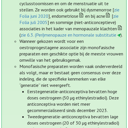
cyclusstoornissen en om de menstruatie uit te
stellen. Ze worden ook gebruikt bij dysmenorroe [
zie
Folia juni 2020
], endometriose
en bij acne
[
zie
Folia juli 2005
] en sommige (niet-anticonceptieve)
associaties in het kader van menopauzale klachten
(
zie 6.3. (Peri)menopauze en hormonale substitutie
).
Wanneer gekozen wordt voor een
oestroprogestagene associatie zijn monofasische
preparaten een geschikte optie bij de meeste vrouwen
omwille van het gebruiksgemak.
Monofasische preparaten worden vaak onderverdeeld
als volgt, maar er bestaat geen consensus over deze
indeling, die de specifieke kenmerken van elke
“generatie” niet weergeeft.
Eerstegeneratie-anticonceptiva bevatten hoge
doses oestrogeen (50 µg ethinylestradiol). Deze
anticonceptiva worden niet meer
gecommercialiseerd sinds december 2023.
Tweedegeneratie-anticonceptiva bevatten lage
doses oestrogeen (20 of 30 µg ethinylestradiol)