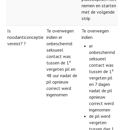
nemen en starten
met de volgende
strip
Is
Te overwegen
Te overwegen
noodanticonceptie
indien er
indien
vereist? ?
onbeschermd
er
seksueel
onbeschermd
contact was
seksueel
e
tussen de 1
contact was
vergeten pil en
e
tussen de 1
48 uur nadat de
vergeten pil
pil opnieuw
en 7 dagen
correct werd
nadat de pil
ingenomen
opnieuw
correct werd
ingenomen
de pil werd
vergeten
tussen dag 1