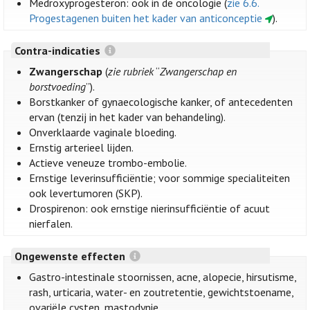
Medroxyprogesteron: ook in de oncologie (
zie 6.6.
Progestagenen buiten het kader van anticonceptie
).
Contra-indicaties
Zwangerschap
(
zie rubriek
“
Zwangerschap en
borstvoeding
”).
Borstkanker of gynaecologische kanker, of antecedenten
ervan (tenzij in het kader van behandeling).
Onverklaarde vaginale bloeding.
Ernstig arterieel lijden.
Actieve veneuze trombo-embolie.
Ernstige leverinsufficiëntie; voor sommige specialiteiten
ook levertumoren (SKP).
Drospirenon: ook ernstige nierinsufficiëntie of acuut
nierfalen.
Ongewenste effecten
Gastro-intestinale stoornissen, acne, alopecie, hirsutisme,
rash, urticaria, water- en zoutretentie, gewichtstoename,
ovariële cysten, mastodynie.