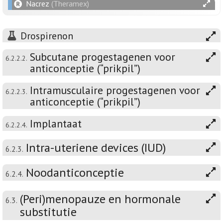
Nacrez
(Theramex)
Drospirenon
Subcutane progestagenen voor
6.2.2.2.
anticonceptie (“prikpil”)
Intramusculaire progestagenen voor
6.2.2.3.
anticonceptie (“prikpil”)
Implantaat
6.2.2.4.
Intra-uteriene devices (IUD)
6.2.3.
Noodanticonceptie
6.2.4.
(Peri)menopauze en hormonale
6.3.
substitutie