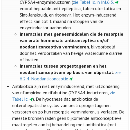
CYP3A4-enzyminductoren (
zie Tabel Ic. in Inl.6.3.
,
vooral bepaalde anti-epileptica, tuberculostatica en
Sint-Janskruid), en ritonavir. Het enzym-inducerend
effect kan tot 1 maand na stoppen van de
enzyminductor aanhouden.
interacties met geneesmiddelen die de resorptie
van orale hormonale anticonceptiva en/of
noodanticonceptiva verminderen
, bijvoorbeeld
door het veroorzaken van hevige waterdunne diarree
of braken.
interacties tussen progestagenen en het
noodanticonceptivum op basis van ulipristal
:
zie
6.2.4. Noodanticonceptie
Antibiotica zijn niet enzyminducerend, met uitzondering
van rifampicine en rifabutine (CYP3A4-inductoren,
zie
Tabel Ic.
). De hypothese dat antibiotica de
enterohepatische cyclus van oestroprogestagenen
verstoren en zo hun resorptie verminderen, is verlaten. De
meeste bronnen raden geen bijkomende anticonceptieve
maatregelen aan bij behandeling met antibiotica (met