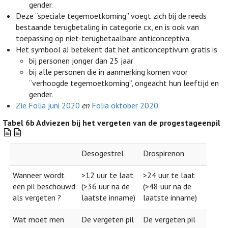
gender.
Deze “speciale tegemoetkoming” voegt zich bij de reeds
bestaande terugbetaling in categorie cx, en is ook van
toepassing op niet-terugbetaalbare anticonceptiva.
Het symbool aJ betekent dat het anticonceptivum gratis is
bij personen jonger dan 25 jaar
bij alle personen die in aanmerking komen voor
“verhoogde tegemoetkoming”, ongeacht hun leeftijd en
gender.
Zie Folia juni 2020
en
Folia oktober 2020
.
Tabel 6b
Adviezen bij het vergeten van de progestageenpil
Desogestrel
Drospirenon
Wanneer wordt
>12 uur te laat
>24 uur te laat
een pil beschouwd
(>36 uur na de
(>48 uur na de
als vergeten ?
laatste inname)
laatste inname)
Wat moet men
De vergeten pil
De vergeten pil