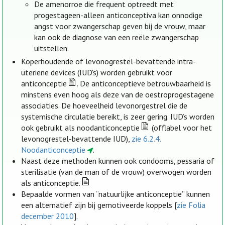
De amenorroe die frequent optreedt met
progestageen-alleen anticonceptiva kan onnodige
angst voor zwangerschap geven bij de vrouw, maar
kan ook de diagnose van een reële zwangerschap
uitstellen.
Koperhoudende of levonogrestel-bevattende intra-
uteriene devices (IUD's) worden gebruikt voor
anticonceptie
. De anticonceptieve betrouwbaarheid is
minstens even hoog als deze van de oestroprogestagene
associaties. De hoeveelheid levonorgestrel die de
systemische circulatie bereikt, is zeer gering. IUD’s worden
ook gebruikt als noodanticonceptie
(offlabel voor het
levonogrestel-bevattende IUD),
zie 6.2.4.
Noodanticonceptie
.
Naast deze methoden kunnen ook condooms, pessaria of
sterilisatie (van de man of de vrouw) overwogen worden
als anticonceptie.
Bepaalde vormen van “natuurlijke anticonceptie” kunnen
een alternatief zijn bij gemotiveerde koppels [
zie Folia
december 2010
].