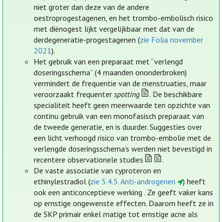
niet groter dan deze van de andere
oestroprogestagenen, en het trombo-embolisch risico
met diënogest lijkt vergelijkbaar met dat van de
derdegeneratie-progestagenen (
zie Folia november
2021
).
Het gebruik van een preparaat met “verlengd
doseringsschema” (4 maanden ononderbroken)
vermindert de frequentie van de menstruaties, maar
veroorzaakt frequenter
spotting
. De beschikbare
specialiteit heeft geen meerwaarde ten opzichte van
continu gebruik van een monofasisch preparaat van
de tweede generatie, en is duurder. Suggesties over
een licht verhoogd risico van trombo-embolie met de
verlengde doseringsschema’s werden niet bevestigd in
recentere observationele studies
.
De vaste associatie van cyproteron en
ethinylestradiol (
zie 5.4.5. Anti-androgenen
) heeft
ook een anticonceptieve werking . Ze geeft vaker kans
op ernstige ongewenste effecten. Daarom heeft ze in
de SKP primair enkel matige tot ernstige acne als