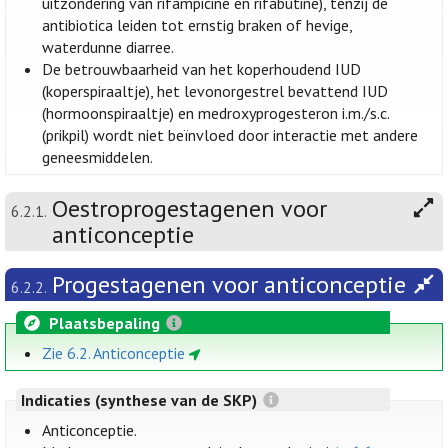
uitzondering van rifampicine en rifabutine), tenzij de
antibiotica leiden tot ernstig braken of hevige,
waterdunne diarree.
De betrouwbaarheid van het koperhoudend IUD
(koperspiraaltje), het levonorgestrel bevattend IUD
(hormoonspiraaltje) en medroxyprogesteron i.m./s.c.
(prikpil) wordt niet beïnvloed door interactie met andere
geneesmiddelen.
Oestroprogestagenen voor
6.2.1.
anticonceptie
Progestagenen voor anticonceptie
6.2.2.
Plaatsbepaling
Zie 6.2. Anticonceptie
Indicaties (synthese van de SKP)
Anticonceptie.