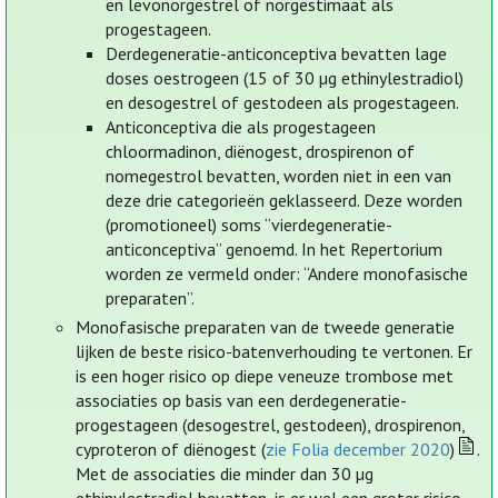
en levonorgestrel of norgestimaat als
progestageen.
Derdegeneratie-anticonceptiva bevatten lage
doses oestrogeen (15 of 30 µg ethinylestradiol)
en desogestrel of gestodeen als progestageen.
Anticonceptiva die als progestageen
chloormadinon, diënogest, drospirenon of
nomegestrol bevatten, worden niet in een van
deze drie categorieën geklasseerd. Deze worden
(promotioneel) soms “vierdegeneratie-
anticonceptiva” genoemd. In het Repertorium
worden ze vermeld onder: “Andere monofasische
preparaten”.
Monofasische preparaten van de tweede generatie
lijken de beste risico-batenverhouding te vertonen. Er
is een hoger risico op diepe veneuze trombose met
associaties op basis van een derdegeneratie-
progestageen (desogestrel, gestodeen), drospirenon,
cyproteron of diënogest (
zie Folia december 2020
)
.
Met de associaties die minder dan 30 µg