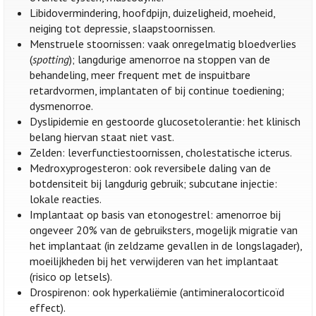
Libidovermindering, hoofdpijn, duizeligheid, moeheid,
neiging tot depressie, slaapstoornissen.
Menstruele stoornissen: vaak onregelmatig bloedverlies
(
spotting
); langdurige amenorroe na stoppen van de
behandeling, meer frequent met de inspuitbare
retardvormen, implantaten of bij continue toediening;
dysmenorroe.
Dyslipidemie en gestoorde glucosetolerantie: het klinisch
belang hiervan staat niet vast.
Zelden: leverfunctiestoornissen, cholestatische icterus.
Medroxyprogesteron: ook reversibele daling van de
botdensiteit bij langdurig gebruik; subcutane injectie:
lokale reacties.
Implantaat op basis van etonogestrel: amenorroe bij
ongeveer 20% van de gebruiksters, mogelijk migratie van
het implantaat (in zeldzame gevallen in de longslagader),
moeilijkheden bij het verwijderen van het implantaat
(risico op letsels).
Drospirenon: ook hyperkaliëmie (antimineralocorticoïd
effect).