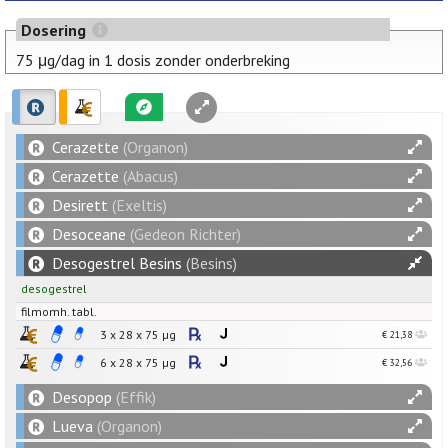
Dosering
75 μg/dag in 1 dosis zonder onderbreking
Cerazette
(Organon)
Cerazette
(Abacus)
Desirett
(Exeltis)
Desoceane
(Gedeon Richter)
Desogestrel Besins
(Besins)
desogestrel
filmomh. tabl.
3 x 28 x
75
µg
€ 21,38
6 x 28 x
75
µg
€ 32,56
Desopop
(Effik)
Lueva
(Organon)