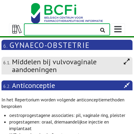
Weergeven
navigatieba
Weergeven/verbergen
inhoudstafel
GYNAECO-OBSTETRIE
6.
Middelen bij vulvovaginale
6.1.
aandoeningen
Anticonceptie
6.2.
In het Repertorium worden volgende anticonceptiemethoden
besproken
oestroprogestagene associaties: pil, vaginale ring, pleister
progestagenen: oraal, driemaandelijkse injectie en
implantaat