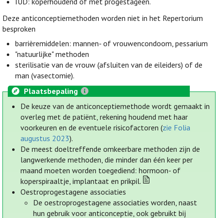
IUD: koperhoudend of met progestageen.
Deze anticonceptiemethoden worden niet in het Repertorium
besproken
barrièremiddelen: mannen- of vrouwencondoom, pessarium
"natuurlijke" methoden
sterilisatie van de vrouw (afsluiten van de eileiders) of de
man (vasectomie).
Plaatsbepaling
De keuze van de anticonceptiemethode wordt gemaakt in
overleg met de patiënt, rekening houdend met haar
voorkeuren en de eventuele risicofactoren (
zie Folia
augustus 2023
).
De meest doeltreffende omkeerbare methoden zijn de
langwerkende methoden, die minder dan één keer per
maand moeten worden toegediend: hormoon- of
koperspiraaltje, implantaat en prikpil.
Oestroprogestagene associaties
De oestroprogestagene associaties worden, naast
hun gebruik voor anticonceptie, ook gebruikt bij