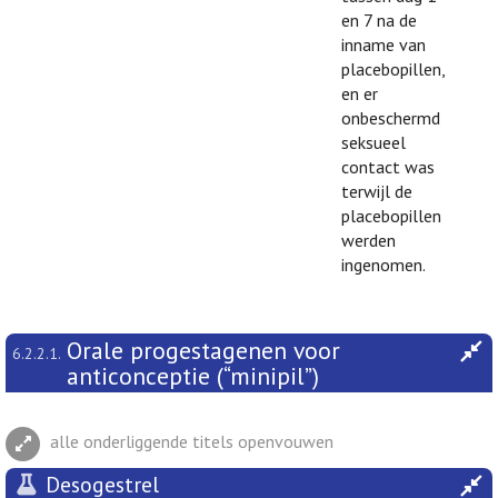
en 7 na de
inname van
placebopillen,
en er
onbeschermd
seksueel
contact was
terwijl de
placebopillen
werden
ingenomen.
Orale progestagenen voor
6.2.2.1.
anticonceptie (“minipil”)
alle onderliggende titels openvouwen
Desogestrel