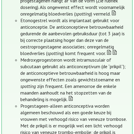
progestagenen hangt af van de vorm (Zie rubriek
dosering). Als ongewenst effect wordt voornamelijk
onregelmatig bloedverlies (
spotting
) vermeld.
Etonogestrel wordt als implantaat gebruikt voor
anticonceptie. De anticonceptieve betrouwbaarheid
gedurende de aanbevolen gebruiksduur (tot 3 jaar) is
bij correcte plaatsing hoger dan deze van de
oestroprogestagene associaties; onregelmatig
bloedverlies (
spotting
) komt frequent voor.
Medroxyprogesteron wordt intramusculair of
subcutaan gebruikt als anticonceptivum (de “prikpil”);
de anticonceptieve betrouwbaarheid is hoog maar
ongewenste effecten zoals gewichtstoename en
spotting
zijn frequent. Een amenorroe die enkele
maanden aanhoudt na het stopzetten van de
behandeling is mogelijk.
Progestageen-alleen anticonceptiva worden
algemeen beschouwd als een goede keuze bij
vrouwen met verhoogd risico van veneuze trombose.
Met de prikpil is er mogelijk wel een licht verhoogd
risico van veneuze trombo-embolie; de prikpil is