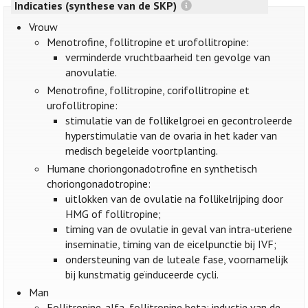
Indicaties (synthese van de SKP)
Vrouw
Menotrofine, follitropine et urofollitropine:
verminderde vruchtbaarheid ten gevolge van
anovulatie.
Menotrofine, follitropine, corifollitropine et
urofollitropine:
stimulatie van de follikelgroei en gecontroleerde
hyperstimulatie van de ovaria in het kader van
medisch begeleide voortplanting.
Humane choriongonadotrofine en synthetisch
choriongonadotropine:
uitlokken van de ovulatie na follikelrijping door
HMG of follitropine;
timing van de ovulatie in geval van intra-uteriene
inseminatie, timing van de eicelpunctie bij IVF;
ondersteuning van de luteale fase, voornamelijk
bij kunstmatig geïnduceerde cycli.
Man
Follitropine-alfa, follitropine beta: inductie van de