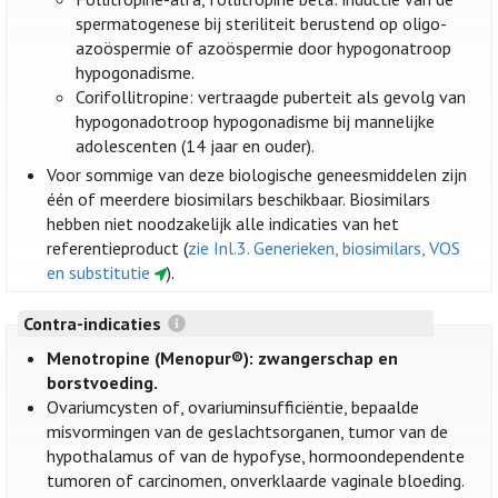
spermatogenese bij steriliteit berustend op oligo-
azoöspermie of azoöspermie door hypogonatroop
hypogonadisme.
Corifollitropine: vertraagde puberteit als gevolg van
hypogonadotroop hypogonadisme bij mannelijke
adolescenten (14 jaar en ouder).
Voor sommige van deze biologische geneesmiddelen zijn
één of meerdere biosimilars beschikbaar. Biosimilars
hebben niet noodzakelijk alle indicaties van het
referentieproduct (
zie Inl.3. Generieken, biosimilars, VOS
en substitutie
).
Contra-indicaties
Menotropine (Menopur®): zwangerschap en
borstvoeding.
Ovariumcysten of, ovariuminsufficiëntie, bepaalde
misvormingen van de geslachtsorganen, tumor van de
hypothalamus of van de hypofyse, hormoondependente
tumoren of carcinomen, onverklaarde vaginale bloeding.