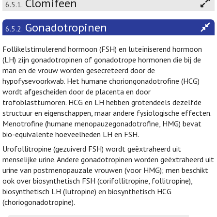
Clomifeen
6.5.1.
Gonadotropinen
6.5.2.
Follikelstimulerend hormoon (FSH) en luteïniserend hormoon
(LH) zijn gonadotropinen of gonadotrope hormonen die bij de
man en de vrouw worden gesecreteerd door de
hypofysevoorkwab. Het humane choriongonadotrofine (HCG)
wordt afgescheiden door de placenta en door
trofoblasttumoren. HCG en LH hebben grotendeels dezelfde
structuur en eigenschappen, maar andere fysiologische effecten.
Menotrofine (humane menopauzegonadotrofine, HMG) bevat
bio-equivalente hoeveelheden LH en FSH.
Urofollitropine (gezuiverd FSH) wordt geëxtraheerd uit
menselijke urine. Andere gonadotropinen worden geëxtraheerd uit
urine van postmenopauzale vrouwen (voor HMG); men beschikt
ook over biosynthetisch FSH (corifollitropine, follitropine),
biosynthetisch LH (lutropine) en biosynthetisch HCG
(choriogonadotropine).