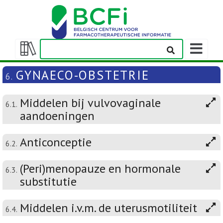
Weergeven
navigatieba
Weergeven/verbergen
inhoudstafel
GYNAECO-OBSTETRIE
6.
Middelen bij vulvovaginale
6.1.
aandoeningen
Anticonceptie
6.2.
(Peri)menopauze en hormonale
6.3.
substitutie
Middelen i.v.m. de uterusmotiliteit
6.4.