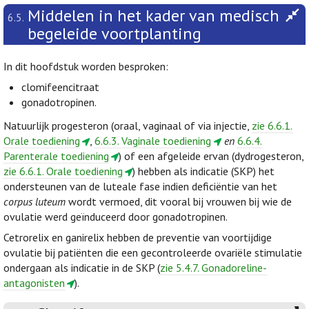
Middelen in het kader van medisch
6.5.
begeleide voortplanting
In dit hoofdstuk worden besproken:
clomifeencitraat
gonadotropinen.
Natuurlijk progesteron (oraal, vaginaal of via injectie,
zie 6.6.1.
Orale toediening
,
6.6.3. Vaginale toediening
en
6.6.4.
Parenterale toediening
) of een afgeleide ervan (dydrogesteron,
zie 6.6.1. Orale toediening
) hebben als indicatie (SKP) het
ondersteunen van de luteale fase indien deficiëntie van het
corpus luteum
wordt vermoed, dit vooral bij vrouwen bij wie de
ovulatie werd geïnduceerd door gonadotropinen.
Cetrorelix en ganirelix hebben de preventie van voortijdige
ovulatie bij patiënten die een gecontroleerde ovariële stimulatie
ondergaan als indicatie in de SKP (
zie 5.4.7. Gonadoreline-
antagonisten
).