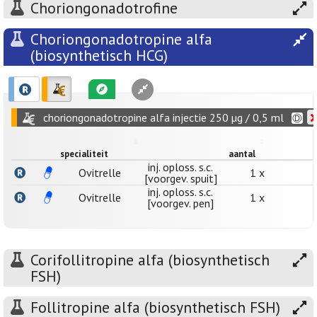
Choriongonadotrofine
Choriongonadotropine alfa
(biosynthetisch HCG)
choriongonadotropine alfa injectie 250 µg / 0,5 ml
specialiteit
aantal
inj. oploss. s.c.
Ovitrelle
1 x
[voorgev. spuit]
inj. oploss. s.c.
Ovitrelle
1 x
[voorgev. pen]
Corifollitropine alfa (biosynthetisch
FSH)
Follitropine alfa (biosynthetisch FSH)