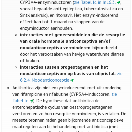
CYP3A4-enzyminductoren (
zie Tabel Ic. in Inl.6.3.
,
vooral bepaalde anti-epileptica, tuberculostatica en
Sint-Janskruid), en ritonavir. Het enzym-inducerend
effect kan tot 1 maand na stoppen van de
enzyminductor aanhouden.
interacties met geneesmiddelen die de resorptie
van orale hormonale anticonceptiva en/of
noodanticonceptiva verminderen
, bijvoorbeeld
door het veroorzaken van hevige waterdunne diarree
of braken.
interacties tussen progestagenen en het
noodanticonceptivum op basis van ulipristal
:
zie
6.2.4. Noodanticonceptie
Antibiotica zijn niet enzyminducerend, met uitzondering
van rifampicine en rifabutine (CYP3A4-inductoren,
zie
Tabel Ic.
). De hypothese dat antibiotica de
enterohepatische cyclus van oestroprogestagenen
verstoren en zo hun resorptie verminderen, is verlaten. De
meeste bronnen raden geen bijkomende anticonceptieve
maatregelen aan bij behandeling met antibiotica (met