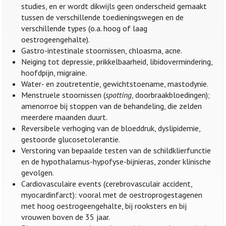
studies, en er wordt dikwijls geen onderscheid gemaakt
tussen de verschillende toedieningswegen en de
verschillende types (o.a. hoog of laag
oestrogeengehalte).
Gastro-intestinale stoornissen, chloasma, acne.
Neiging tot depressie, prikkelbaarheid, libidovermindering,
hoofdpijn, migraine.
Water- en zoutretentie, gewichtstoename, mastodynie.
Menstruele stoornissen (
spotting
, doorbraakbloedingen);
amenorroe bij stoppen van de behandeling, die zelden
meerdere maanden duurt.
Reversibele verhoging van de bloeddruk, dyslipidemie,
gestoorde glucosetolerantie.
Verstoring van bepaalde testen van de schildklierfunctie
en de hypothalamus-hypofyse-bijnieras, zonder klinische
gevolgen.
Cardiovasculaire events (cerebrovasculair accident,
myocardinfarct): vooral met de oestroprogestagenen
met hoog oestrogeengehalte, bij rooksters en bij
vrouwen boven de 35 jaar.