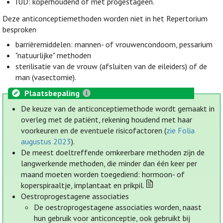
IUD: koperhoudend of met progestageen.
Deze anticonceptiemethoden worden niet in het Repertorium
besproken
barrièremiddelen: mannen- of vrouwencondoom, pessarium
"natuurlijke" methoden
sterilisatie van de vrouw (afsluiten van de eileiders) of de
man (vasectomie).
Plaatsbepaling
De keuze van de anticonceptiemethode wordt gemaakt in
overleg met de patiënt, rekening houdend met haar
voorkeuren en de eventuele risicofactoren (
zie Folia
augustus 2023
).
De meest doeltreffende omkeerbare methoden zijn de
langwerkende methoden, die minder dan één keer per
maand moeten worden toegediend: hormoon- of
koperspiraaltje, implantaat en prikpil.
Oestroprogestagene associaties
De oestroprogestagene associaties worden, naast
hun gebruik voor anticonceptie, ook gebruikt bij