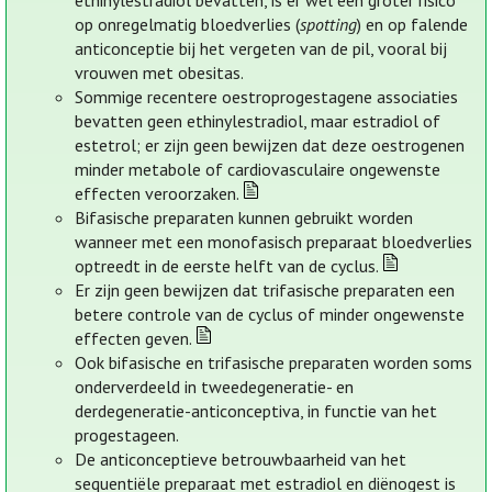
ethinylestradiol bevatten, is er wel een groter risico
op onregelmatig bloedverlies (
spotting
) en op falende
anticonceptie bij het vergeten van de pil, vooral bij
vrouwen met obesitas.
Sommige recentere oestroprogestagene associaties
bevatten geen ethinylestradiol, maar estradiol of
estetrol; er zijn geen bewijzen dat deze oestrogenen
minder metabole of cardiovasculaire ongewenste
effecten veroorzaken.
Bifasische preparaten kunnen gebruikt worden
wanneer met een monofasisch preparaat bloedverlies
optreedt in de eerste helft van de cyclus.
Er zijn geen bewijzen dat trifasische preparaten een
betere controle van de cyclus of minder ongewenste
effecten geven.
Ook bifasische en trifasische preparaten worden soms
onderverdeeld in tweedegeneratie- en
derdegeneratie-anticonceptiva, in functie van het
progestageen.
De anticonceptieve betrouwbaarheid van het
sequentiële preparaat met estradiol en diënogest is