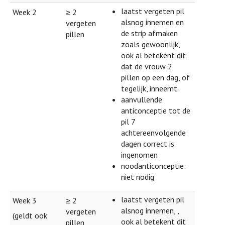
laatst vergeten pil
Week 2
≥ 2
alsnog innemen en
vergeten
de strip afmaken
pillen
zoals gewoonlijk,
ook al betekent dit
dat de vrouw 2
pillen op een dag, of
tegelijk, inneemt.
aanvullende
anticonceptie tot de
pil 7
achtereenvolgende
dagen correct is
ingenomen
noodanticonceptie:
niet nodig
laatst vergeten pil
Week 3
≥ 2
alsnog innemen, ,
vergeten
(geldt ook
ook al betekent dit
pillen