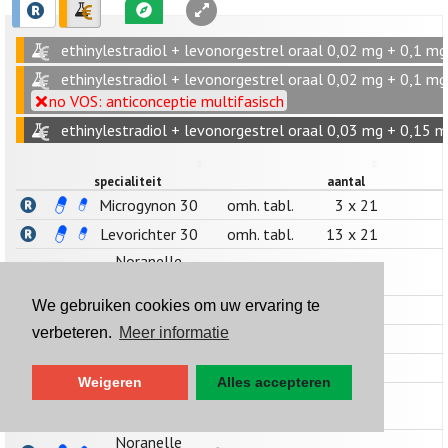
ethinylestradiol + levonorgestrel oraal 0,02 mg + 0,1 mg
ethinylestradiol + levonorgestrel oraal 0,02 mg + 0,1 mg (
no VOS: anticonceptie multifasisch
ethinylestradiol + levonorgestrel oraal 0,03 mg + 0,15 
specialiteit
aantal
Microgynon 30
omh. tabl.
3 x 21
Levorichter 30
omh. tabl.
13 x 21
Noranelle
filmomh. tabl.
13 x 21
30/150
We gebruiken cookies om uw ervaring te
Levorichter 30
omh. tabl.
6 x 21
verbeteren.
Meer informatie
Levorichter 30
omh. tabl.
3 x 21
Microgynon 30
omh. tabl.
13 x 21
Weigeren
Alles accepteren
Noranelle
filmomh. tabl.
6 x 21
30/150
Noranelle