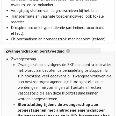
ovarium- en colonkanker.
Vroegtijdig sluiten van de groeischijven bij het kind.
Transdermale en vaginale toedieningsweg: ook lokale
reacties.
Drospirenon: ook hyperkaliëmie (antimineralocorticoïd
effect).
Chloormadinon en nomegestrol: meningeoom (zelden).
Zwangerschap en borstvoeding
Zwangerschap
Zwangerschap is volgens de SKP een contra-indicatie:
het wordt aanbevolen de behandeling te stoppen. Er
zijn nochtans veel gegevens bij zwangere vrouwen die
aan oestroprogestagenen zijn blootgesteld, en er
werden geen misvormingen of foetale effecten
vastgesteld die aan deze blootstelling kunnen
worden toegeschreven.
Blootstelling tijdens de zwangerschap aan
progestagenen met androgene eigenschappen
(levonorgestrel per os en in IUD, lynestrenol) kan