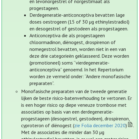
en levonorgestrel of norgestimaat als
progestageen.
Derdegeneratie-anticonceptiva bevatten lage
doses oestrogeen (15 of 30 µg ethinylestradiol)
en desogestrel of gestodeen als progestageen.
Anticonceptiva die als progestageen
chloormadinon, diënogest, drospirenon of
nomegestrol bevatten, worden niet in een van
deze drie categorieën geklasseerd. Deze worden
(promotioneel) soms “vierdegeneratie-
anticonceptiva” genoemd. In het Repertorium
worden ze vermeld onder: “Andere monofasische
preparaten”.
Monofasische preparaten van de tweede generatie
lijken de beste risico-batenverhouding te vertonen. Er
is een hoger risico op diepe veneuze trombose met
associaties op basis van een derdegeneratie-
progestageen (desogestrel, gestodeen), drospirenon,
cyproteron of diënogest (
zie Folia december 2020
)
.
Met de associaties die minder dan 30 µg