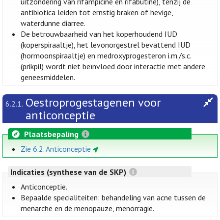
uitzondering van rifampicine en rifabutine), tenzij de
antibiotica leiden tot ernstig braken of hevige,
waterdunne diarree.
De betrouwbaarheid van het koperhoudend IUD
(koperspiraaltje), het levonorgestrel bevattend IUD
(hormoonspiraaltje) en medroxyprogesteron i.m./s.c.
(prikpil) wordt niet beïnvloed door interactie met andere
geneesmiddelen.
Oestroprogestagenen voor
6.2.1.
anticonceptie
Plaatsbepaling
Zie 6.2. Anticonceptie
Indicaties (synthese van de SKP)
Anticonceptie.
Bepaalde specialiteiten: behandeling van acne tussen de
menarche en de menopauze, menorragie.