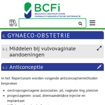
Weergeven
navigatieba
Weergeven/verbergen
inhoudstafel
GYNAECO-OBSTETRIE
6.
Middelen bij vulvovaginale
6.1.
aandoeningen
Anticonceptie
6.2.
In het Repertorium worden volgende anticonceptiemethoden
besproken
oestroprogestagene associaties: pil, vaginale ring, pleister
progestagenen: oraal, driemaandelijkse injectie en
implantaat