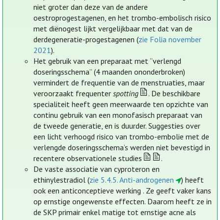
niet groter dan deze van de andere
oestroprogestagenen, en het trombo-embolisch risico
met diënogest lijkt vergelijkbaar met dat van de
derdegeneratie-progestagenen (
zie Folia november
2021
).
Het gebruik van een preparaat met “verlengd
doseringsschema” (4 maanden ononderbroken)
vermindert de frequentie van de menstruaties, maar
veroorzaakt frequenter
spotting
. De beschikbare
specialiteit heeft geen meerwaarde ten opzichte van
continu gebruik van een monofasisch preparaat van
de tweede generatie, en is duurder. Suggesties over
een licht verhoogd risico van trombo-embolie met de
verlengde doseringsschema’s werden niet bevestigd in
recentere observationele studies
.
De vaste associatie van cyproteron en
ethinylestradiol (
zie 5.4.5. Anti-androgenen
) heeft
ook een anticonceptieve werking . Ze geeft vaker kans
op ernstige ongewenste effecten. Daarom heeft ze in
de SKP primair enkel matige tot ernstige acne als