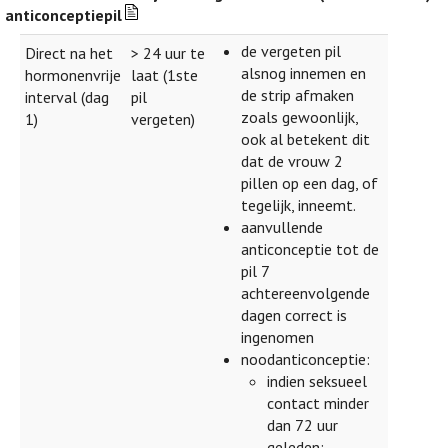
anticonceptiepil
de vergeten pil
Direct na het
> 24 uur te
alsnog innemen en
hormonenvrije
laat (1ste
de strip afmaken
interval (dag
pil
zoals gewoonlijk,
1)
vergeten)
ook al betekent dit
dat de vrouw 2
pillen op een dag, of
tegelijk, inneemt.
aanvullende
anticonceptie tot de
pil 7
achtereenvolgende
dagen correct is
ingenomen
noodanticonceptie:
indien seksueel
contact minder
dan 72 uur
geleden: