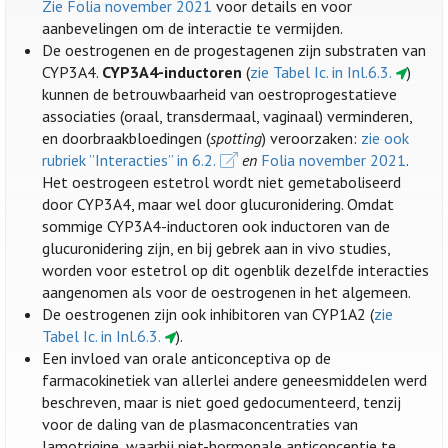
Zie Folia november 2021
voor details en voor
aanbevelingen om de interactie te vermijden.
De oestrogenen en de progestagenen zijn substraten van
CYP3A4.
CYP3A4-inductoren
(
zie Tabel Ic. in Inl.6.3.
)
kunnen de betrouwbaarheid van oestroprogestatieve
associaties (oraal, transdermaal, vaginaal) verminderen,
en doorbraakbloedingen (
spotting
) veroorzaken:
zie ook
rubriek ”Interacties” in 6.2.
en
Folia november 2021
.
Het oestrogeen estetrol wordt niet gemetaboliseerd
door CYP3A4, maar wel door glucuronidering. Omdat
sommige CYP3A4-inductoren ook inductoren van de
glucuronidering zijn, en bij gebrek aan in vivo studies,
worden voor estetrol op dit ogenblik dezelfde interacties
aangenomen als voor de oestrogenen in het algemeen.
De oestrogenen zijn ook inhibitoren van CYP1A2 (
zie
Tabel Ic. in Inl.6.3.
).
Een invloed van orale anticonceptiva op de
farmacokinetiek van allerlei andere geneesmiddelen werd
beschreven, maar is niet goed gedocumenteerd, tenzij
voor de daling van de plasmaconcentraties van
lamotrigine, waarbij niet-hormonale anticonceptie te