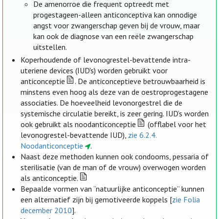
De amenorroe die frequent optreedt met
progestageen-alleen anticonceptiva kan onnodige
angst voor zwangerschap geven bij de vrouw, maar
kan ook de diagnose van een reële zwangerschap
uitstellen.
Koperhoudende of levonogrestel-bevattende intra-
uteriene devices (IUD's) worden gebruikt voor
anticonceptie
. De anticonceptieve betrouwbaarheid is
minstens even hoog als deze van de oestroprogestagene
associaties. De hoeveelheid levonorgestrel die de
systemische circulatie bereikt, is zeer gering. IUD’s worden
ook gebruikt als noodanticonceptie
(offlabel voor het
levonogrestel-bevattende IUD),
zie 6.2.4.
Noodanticonceptie
.
Naast deze methoden kunnen ook condooms, pessaria of
sterilisatie (van de man of de vrouw) overwogen worden
als anticonceptie.
Bepaalde vormen van “natuurlijke anticonceptie” kunnen
een alternatief zijn bij gemotiveerde koppels [
zie Folia
december 2010
].