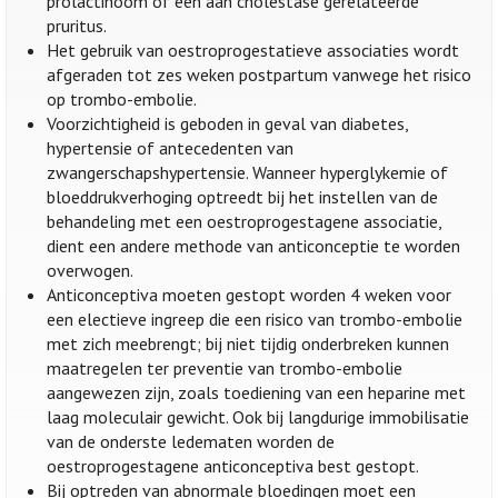
prolactinoom of een aan cholestase gerelateerde
pruritus.
Het gebruik van oestroprogestatieve associaties wordt
afgeraden tot zes weken postpartum vanwege het risico
op trombo-embolie.
Voorzichtigheid is geboden in geval van diabetes,
hypertensie of antecedenten van
zwangerschapshypertensie. Wanneer hyperglykemie of
bloeddrukverhoging optreedt bij het instellen van de
behandeling met een oestroprogestagene associatie,
dient een andere methode van anticonceptie te worden
overwogen.
Anticonceptiva moeten gestopt worden 4 weken voor
een electieve ingreep die een risico van trombo-embolie
met zich meebrengt; bij niet tijdig onderbreken kunnen
maatregelen ter preventie van trombo-embolie
aangewezen zijn, zoals toediening van een heparine met
laag moleculair gewicht. Ook bij langdurige immobilisatie
van de onderste ledematen worden de
oestroprogestagene anticonceptiva best gestopt.
Bij optreden van abnormale bloedingen moet een