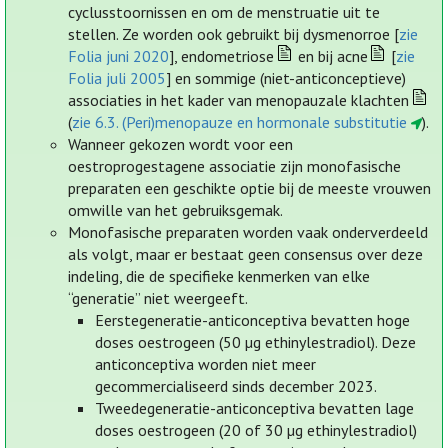
cyclusstoornissen en om de menstruatie uit te
stellen. Ze worden ook gebruikt bij dysmenorroe [
zie
Folia juni 2020
], endometriose
en bij acne
[
zie
Folia juli 2005
] en sommige (niet-anticonceptieve)
associaties in het kader van menopauzale klachten
(
zie 6.3. (Peri)menopauze en hormonale substitutie
).
Wanneer gekozen wordt voor een
oestroprogestagene associatie zijn monofasische
preparaten een geschikte optie bij de meeste vrouwen
omwille van het gebruiksgemak.
Monofasische preparaten worden vaak onderverdeeld
als volgt, maar er bestaat geen consensus over deze
indeling, die de specifieke kenmerken van elke
“generatie” niet weergeeft.
Eerstegeneratie-anticonceptiva bevatten hoge
doses oestrogeen (50 µg ethinylestradiol). Deze
anticonceptiva worden niet meer
gecommercialiseerd sinds december 2023.
Tweedegeneratie-anticonceptiva bevatten lage
doses oestrogeen (20 of 30 µg ethinylestradiol)