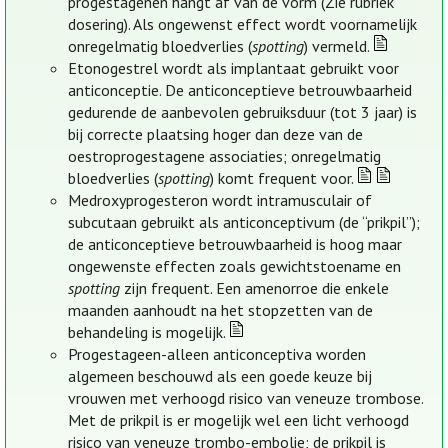
progestagenen hangt af van de vorm (Zie rubriek
dosering). Als ongewenst effect wordt voornamelijk
onregelmatig bloedverlies (
spotting
) vermeld.
Etonogestrel wordt als implantaat gebruikt voor
anticonceptie. De anticonceptieve betrouwbaarheid
gedurende de aanbevolen gebruiksduur (tot 3 jaar) is
bij correcte plaatsing hoger dan deze van de
oestroprogestagene associaties; onregelmatig
bloedverlies (
spotting
) komt frequent voor.
Medroxyprogesteron wordt intramusculair of
subcutaan gebruikt als anticonceptivum (de “prikpil”);
de anticonceptieve betrouwbaarheid is hoog maar
ongewenste effecten zoals gewichtstoename en
spotting
zijn frequent. Een amenorroe die enkele
maanden aanhoudt na het stopzetten van de
behandeling is mogelijk.
Progestageen-alleen anticonceptiva worden
algemeen beschouwd als een goede keuze bij
vrouwen met verhoogd risico van veneuze trombose.
Met de prikpil is er mogelijk wel een licht verhoogd
risico van veneuze trombo-embolie; de prikpil is