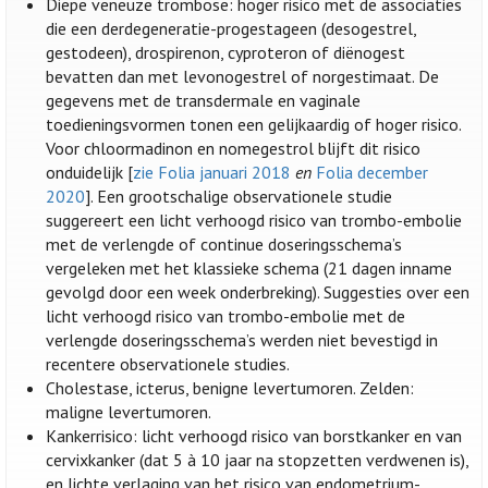
Diepe veneuze trombose: hoger risico met de associaties
die een derdegeneratie-progestageen (desogestrel,
gestodeen), drospirenon, cyproteron of diënogest
bevatten dan met levonogestrel of norgestimaat. De
gegevens met de transdermale en vaginale
toedieningsvormen tonen een gelijkaardig of hoger risico.
Voor chloormadinon en nomegestrol blijft dit risico
onduidelijk [
zie Folia januari 2018
en
Folia december
2020
]. Een grootschalige observationele studie
suggereert een licht verhoogd risico van trombo-embolie
met de verlengde of continue doseringsschema’s
vergeleken met het klassieke schema (21 dagen inname
gevolgd door een week onderbreking). Suggesties over een
licht verhoogd risico van trombo-embolie met de
verlengde doseringsschema’s werden niet bevestigd in
recentere observationele studies.
Cholestase, icterus, benigne levertumoren. Zelden:
maligne levertumoren.
Kankerrisico: licht verhoogd risico van borstkanker en van
cervixkanker (dat 5 à 10 jaar na stopzetten verdwenen is),
en lichte verlaging van het risico van endometrium-,