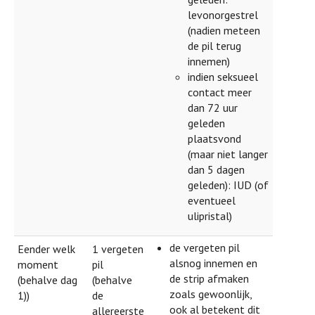
levonorgestrel
(nadien meteen
de pil terug
innemen)
indien seksueel
contact meer
dan 72 uur
geleden
plaatsvond
(maar niet langer
dan 5 dagen
geleden): IUD (of
eventueel
ulipristal)
de vergeten pil
Eender welk
1 vergeten
alsnog innemen en
moment
pil
de strip afmaken
(behalve dag
(behalve
zoals gewoonlijk,
1))
de
ook al betekent dit
allereerste