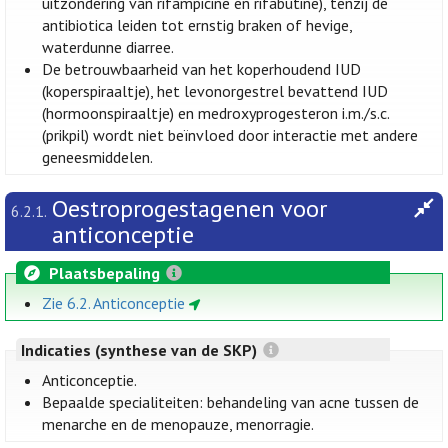
uitzondering van rifampicine en rifabutine), tenzij de
antibiotica leiden tot ernstig braken of hevige,
waterdunne diarree.
De betrouwbaarheid van het koperhoudend IUD
(koperspiraaltje), het levonorgestrel bevattend IUD
(hormoonspiraaltje) en medroxyprogesteron i.m./s.c.
(prikpil) wordt niet beïnvloed door interactie met andere
geneesmiddelen.
Oestroprogestagenen voor
6.2.1.
anticonceptie
Plaatsbepaling
Zie 6.2. Anticonceptie
Indicaties (synthese van de SKP)
Anticonceptie.
Bepaalde specialiteiten: behandeling van acne tussen de
menarche en de menopauze, menorragie.