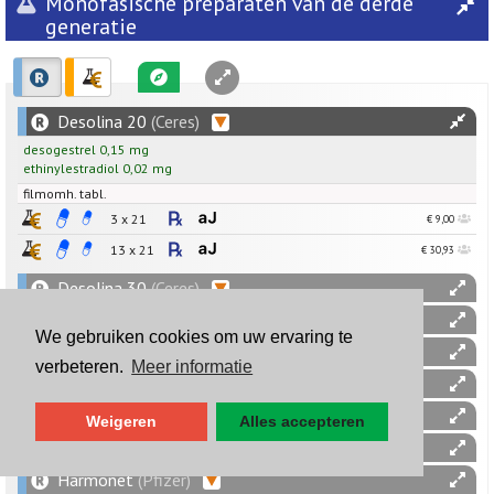
Monofasische preparaten van de derde
generatie
Desolina 20
(Ceres)
desogestrel
0,15
mg
ethinylestradiol
0,02
mg
filmomh. tabl.
3 x 21
€ 9,00
13 x 21
€ 30,93
Desolina 30
(Ceres)
Desorelle 20
(Gedeon Richter)
We gebruiken cookies om uw ervaring te
Desorelle 30
(Gedeon Richter)
verbeteren.
Meer informatie
Femodene
(Bayer)
Gaelle 20
(Ceres)
Weigeren
Alles accepteren
Gaelle 30
(Ceres)
Harmonet
(Pfizer)