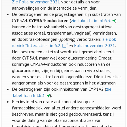
Zie Folia november 2021
voor details en voor
aanbevelingen om de interactie te vermijden.
De oestrogenen en de progestagenen zijn substraten van
CYP3A4.
CYP3A4-inductoren
(
zie Tabel Ic. in Inl.6.3.
)
kunnen de betrouwbaarheid van oestroprogestatieve
associaties (oraal, transdermaal, vaginaal) verminderen,
en doorbraakbloedingen (
spotting
) veroorzaken:
zie ook
rubriek ”Interacties” in 6.2.
en
Folia november 2021
.
Het oestrogeen estetrol wordt niet gemetaboliseerd
door CYP3A4, maar wel door glucuronidering. Omdat
sommige CYP3A4-inductoren ook inductoren van de
glucuronidering zijn, en bij gebrek aan in vivo studies,
worden voor estetrol op dit ogenblik dezelfde interacties
aangenomen als voor de oestrogenen in het algemeen.
De oestrogenen zijn ook inhibitoren van CYP1A2 (
zie
Tabel Ic. in Inl.6.3.
).
Een invloed van orale anticonceptiva op de
farmacokinetiek van allerlei andere geneesmiddelen werd
beschreven, maar is niet goed gedocumenteerd, tenzij
voor de daling van de plasmaconcentraties van
lamotrigine, waarbij niet-hormonale anticonceptie te