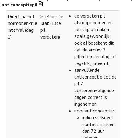
anticonceptiepil
de vergeten pil
Direct na het
> 24 uur te
alsnog innemen en
hormonenvrije
laat (1ste
de strip afmaken
interval (dag
pil
zoals gewoonlijk,
1)
vergeten)
ook al betekent dit
dat de vrouw 2
pillen op een dag, of
tegelijk, inneemt.
aanvullende
anticonceptie tot de
pil 7
achtereenvolgende
dagen correct is
ingenomen
noodanticonceptie:
indien seksueel
contact minder
dan 72 uur
geleden: