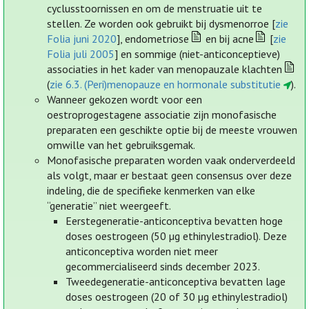
cyclusstoornissen en om de menstruatie uit te
stellen. Ze worden ook gebruikt bij dysmenorroe [
zie
Folia juni 2020
], endometriose
en bij acne
[
zie
Folia juli 2005
] en sommige (niet-anticonceptieve)
associaties in het kader van menopauzale klachten
(
zie 6.3. (Peri)menopauze en hormonale substitutie
).
Wanneer gekozen wordt voor een
oestroprogestagene associatie zijn monofasische
preparaten een geschikte optie bij de meeste vrouwen
omwille van het gebruiksgemak.
Monofasische preparaten worden vaak onderverdeeld
als volgt, maar er bestaat geen consensus over deze
indeling, die de specifieke kenmerken van elke
“generatie” niet weergeeft.
Eerstegeneratie-anticonceptiva bevatten hoge
doses oestrogeen (50 µg ethinylestradiol). Deze
anticonceptiva worden niet meer
gecommercialiseerd sinds december 2023.
Tweedegeneratie-anticonceptiva bevatten lage
doses oestrogeen (20 of 30 µg ethinylestradiol)