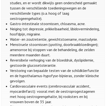
studies, en er wordt dikwijls geen onderscheid gemaakt
tussen de verschillende toedieningswegen en de
verschillende types (o.a. hoog of laag
oestrogeengehalte).
Gastro-intestinale stoornissen, chloasma, acne.
Neiging tot depressie, prikkelbaarheid, libidovermindering,
hoofdpijn, migraine.
Water- en zoutretentie, gewichtstoename, mastodynie.
Menstruele stoornissen (
spotting
, doorbraakbloedingen);
amenorroe bij stoppen van de behandeling, die zelden
meerdere maanden duurt.
Reversibele verhoging van de bloeddruk, dyslipidemie,
gestoorde glucosetolerantie.
Verstoring van bepaalde testen van de schildklierfunctie
en de hypothalamus-hypofyse-bijnieras, zonder klinische
gevolgen.
Cardiovasculaire events (cerebrovasculair accident,
myocardinfarct): vooral met de oestroprogestagenen
met hoog oestrogeengehalte, bij rooksters en bij
vrouwen boven de 35 jaar.