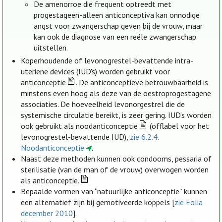
De amenorroe die frequent optreedt met
progestageen-alleen anticonceptiva kan onnodige
angst voor zwangerschap geven bij de vrouw, maar
kan ook de diagnose van een reële zwangerschap
uitstellen.
Koperhoudende of levonogrestel-bevattende intra-
uteriene devices (IUD's) worden gebruikt voor
anticonceptie
. De anticonceptieve betrouwbaarheid is
minstens even hoog als deze van de oestroprogestagene
associaties. De hoeveelheid levonorgestrel die de
systemische circulatie bereikt, is zeer gering. IUD’s worden
ook gebruikt als noodanticonceptie
(offlabel voor het
levonogrestel-bevattende IUD),
zie 6.2.4.
Noodanticonceptie
.
Naast deze methoden kunnen ook condooms, pessaria of
sterilisatie (van de man of de vrouw) overwogen worden
als anticonceptie.
Bepaalde vormen van “natuurlijke anticonceptie” kunnen
een alternatief zijn bij gemotiveerde koppels [
zie Folia
december 2010
].