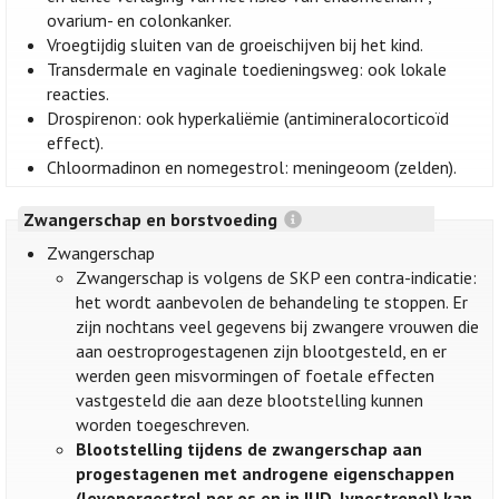
ovarium- en colonkanker.
Vroegtijdig sluiten van de groeischijven bij het kind.
Transdermale en vaginale toedieningsweg: ook lokale
reacties.
Drospirenon: ook hyperkaliëmie (antimineralocorticoïd
effect).
Chloormadinon en nomegestrol: meningeoom (zelden).
Zwangerschap en borstvoeding
Zwangerschap
Zwangerschap is volgens de SKP een contra-indicatie:
het wordt aanbevolen de behandeling te stoppen. Er
zijn nochtans veel gegevens bij zwangere vrouwen die
aan oestroprogestagenen zijn blootgesteld, en er
werden geen misvormingen of foetale effecten
vastgesteld die aan deze blootstelling kunnen
worden toegeschreven.
Blootstelling tijdens de zwangerschap aan
progestagenen met androgene eigenschappen
(levonorgestrel per os en in IUD, lynestrenol) kan