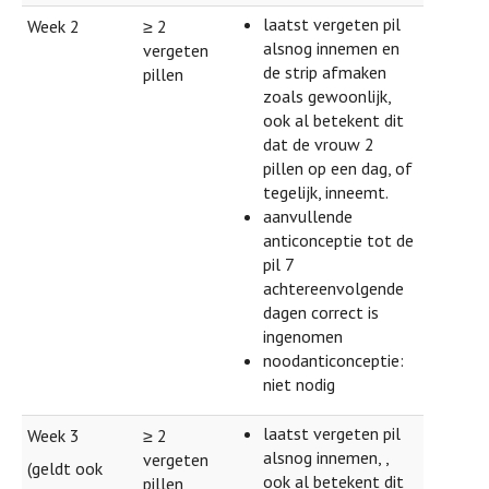
laatst vergeten pil
Week 2
≥ 2
alsnog innemen en
vergeten
de strip afmaken
pillen
zoals gewoonlijk,
ook al betekent dit
dat de vrouw 2
pillen op een dag, of
tegelijk, inneemt.
aanvullende
anticonceptie tot de
pil 7
achtereenvolgende
dagen correct is
ingenomen
noodanticonceptie:
niet nodig
laatst vergeten pil
Week 3
≥ 2
alsnog innemen, ,
vergeten
(geldt ook
ook al betekent dit
pillen