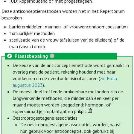
IUD: koperhoudend of met progestageen.
Deze anticonceptiemethoden worden niet in het Repertorium
besproken
barrièremiddelen: mannen- of vrouwencondoom, pessarium
"natuurlijke" methoden
sterilisatie van de vrouw (afsluiten van de eileiders) of de
man (vasectomie).
Plaatsbepaling
De keuze van de anticonceptiemethode wordt gemaakt in
overleg met de patiënt, rekening houdend met haar
voorkeuren en de eventuele risicofactoren (
zie Folia
augustus 2023
).
De meest doeltreffende omkeerbare methoden zijn de
langwerkende methoden, die minder dan één keer per
maand moeten worden toegediend: hormoon- of
koperspiraaltje, implantaat en prikpil.
Oestroprogestagene associaties
De oestroprogestagene associaties worden, naast
hun gebruik voor anticonceptie, ook gebruikt bij