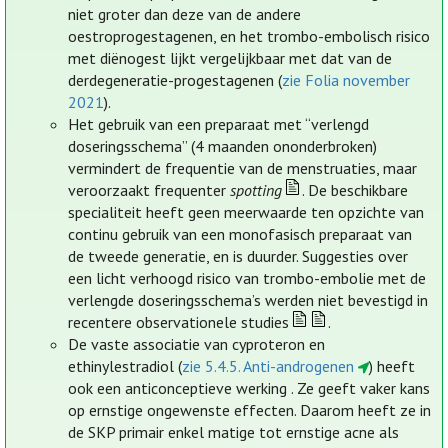
niet groter dan deze van de andere
oestroprogestagenen, en het trombo-embolisch risico
met diënogest lijkt vergelijkbaar met dat van de
derdegeneratie-progestagenen (
zie Folia november
2021
).
Het gebruik van een preparaat met “verlengd
doseringsschema” (4 maanden ononderbroken)
vermindert de frequentie van de menstruaties, maar
veroorzaakt frequenter
spotting
. De beschikbare
specialiteit heeft geen meerwaarde ten opzichte van
continu gebruik van een monofasisch preparaat van
de tweede generatie, en is duurder. Suggesties over
een licht verhoogd risico van trombo-embolie met de
verlengde doseringsschema’s werden niet bevestigd in
recentere observationele studies
.
De vaste associatie van cyproteron en
ethinylestradiol (
zie 5.4.5. Anti-androgenen
) heeft
ook een anticonceptieve werking . Ze geeft vaker kans
op ernstige ongewenste effecten. Daarom heeft ze in
de SKP primair enkel matige tot ernstige acne als