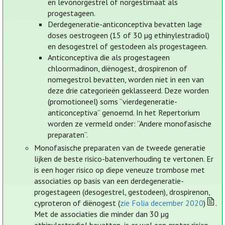
en levonorgestrel of norgestimaat als
progestageen.
Derdegeneratie-anticonceptiva bevatten lage
doses oestrogeen (15 of 30 µg ethinylestradiol)
en desogestrel of gestodeen als progestageen.
Anticonceptiva die als progestageen
chloormadinon, diënogest, drospirenon of
nomegestrol bevatten, worden niet in een van
deze drie categorieën geklasseerd. Deze worden
(promotioneel) soms “vierdegeneratie-
anticonceptiva” genoemd. In het Repertorium
worden ze vermeld onder: “Andere monofasische
preparaten”.
Monofasische preparaten van de tweede generatie
lijken de beste risico-batenverhouding te vertonen. Er
is een hoger risico op diepe veneuze trombose met
associaties op basis van een derdegeneratie-
progestageen (desogestrel, gestodeen), drospirenon,
cyproteron of diënogest (
zie Folia december 2020
)
.
Met de associaties die minder dan 30 µg