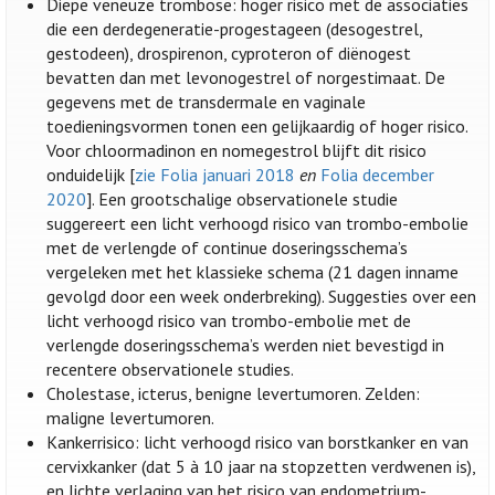
Diepe veneuze trombose: hoger risico met de associaties
die een derdegeneratie-progestageen (desogestrel,
gestodeen), drospirenon, cyproteron of diënogest
bevatten dan met levonogestrel of norgestimaat. De
gegevens met de transdermale en vaginale
toedieningsvormen tonen een gelijkaardig of hoger risico.
Voor chloormadinon en nomegestrol blijft dit risico
onduidelijk [
zie Folia januari 2018
en
Folia december
2020
]. Een grootschalige observationele studie
suggereert een licht verhoogd risico van trombo-embolie
met de verlengde of continue doseringsschema’s
vergeleken met het klassieke schema (21 dagen inname
gevolgd door een week onderbreking). Suggesties over een
licht verhoogd risico van trombo-embolie met de
verlengde doseringsschema’s werden niet bevestigd in
recentere observationele studies.
Cholestase, icterus, benigne levertumoren. Zelden:
maligne levertumoren.
Kankerrisico: licht verhoogd risico van borstkanker en van
cervixkanker (dat 5 à 10 jaar na stopzetten verdwenen is),
en lichte verlaging van het risico van endometrium-,