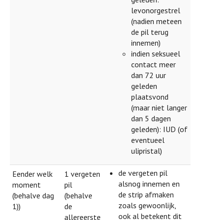
levonorgestrel
(nadien meteen
de pil terug
innemen)
indien seksueel
contact meer
dan 72 uur
geleden
plaatsvond
(maar niet langer
dan 5 dagen
geleden): IUD (of
eventueel
ulipristal)
de vergeten pil
Eender welk
1 vergeten
alsnog innemen en
moment
pil
de strip afmaken
(behalve dag
(behalve
zoals gewoonlijk,
1))
de
ook al betekent dit
allereerste