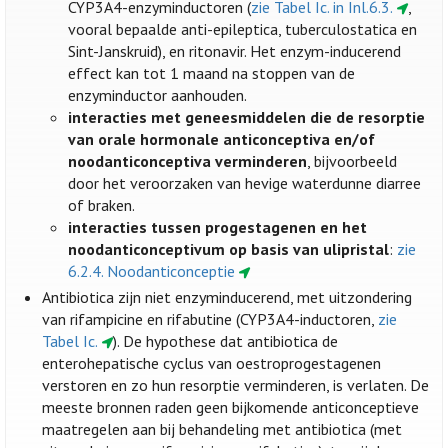
CYP3A4-enzyminductoren (
zie Tabel Ic. in Inl.6.3.
,
vooral bepaalde anti-epileptica, tuberculostatica en
Sint-Janskruid), en ritonavir. Het enzym-inducerend
effect kan tot 1 maand na stoppen van de
enzyminductor aanhouden.
interacties met geneesmiddelen die de resorptie
van orale hormonale anticonceptiva en/of
noodanticonceptiva verminderen
, bijvoorbeeld
door het veroorzaken van hevige waterdunne diarree
of braken.
interacties tussen progestagenen en het
noodanticonceptivum op basis van ulipristal
:
zie
6.2.4. Noodanticonceptie
Antibiotica zijn niet enzyminducerend, met uitzondering
van rifampicine en rifabutine (CYP3A4-inductoren,
zie
Tabel Ic.
). De hypothese dat antibiotica de
enterohepatische cyclus van oestroprogestagenen
verstoren en zo hun resorptie verminderen, is verlaten. De
meeste bronnen raden geen bijkomende anticonceptieve
maatregelen aan bij behandeling met antibiotica (met