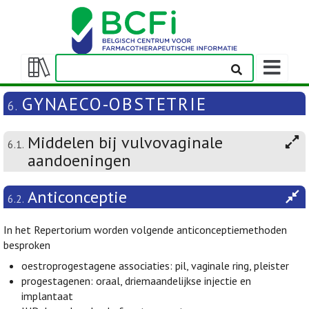
Weergeven
navigatieba
Weergeven/verbergen
inhoudstafel
GYNAECO-OBSTETRIE
6.
Middelen bij vulvovaginale
6.1.
aandoeningen
Anticonceptie
6.2.
In het Repertorium worden volgende anticonceptiemethoden
besproken
oestroprogestagene associaties: pil, vaginale ring, pleister
progestagenen: oraal, driemaandelijkse injectie en
implantaat