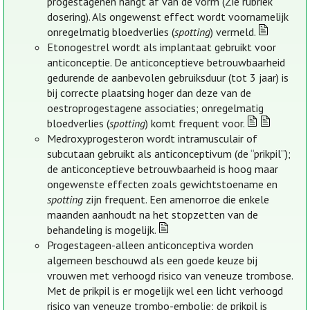
progestagenen hangt af van de vorm (Zie rubriek
dosering). Als ongewenst effect wordt voornamelijk
onregelmatig bloedverlies (
spotting
) vermeld.
Etonogestrel wordt als implantaat gebruikt voor
anticonceptie. De anticonceptieve betrouwbaarheid
gedurende de aanbevolen gebruiksduur (tot 3 jaar) is
bij correcte plaatsing hoger dan deze van de
oestroprogestagene associaties; onregelmatig
bloedverlies (
spotting
) komt frequent voor.
Medroxyprogesteron wordt intramusculair of
subcutaan gebruikt als anticonceptivum (de “prikpil”);
de anticonceptieve betrouwbaarheid is hoog maar
ongewenste effecten zoals gewichtstoename en
spotting
zijn frequent. Een amenorroe die enkele
maanden aanhoudt na het stopzetten van de
behandeling is mogelijk.
Progestageen-alleen anticonceptiva worden
algemeen beschouwd als een goede keuze bij
vrouwen met verhoogd risico van veneuze trombose.
Met de prikpil is er mogelijk wel een licht verhoogd
risico van veneuze trombo-embolie; de prikpil is