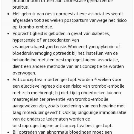
prolactinoom of een aan cholestase gerelateerde
pruritus.
Het gebruik van oestroprogestatieve associaties wordt
afgeraden tot zes weken postpartum vanwege het risico
op trombo-embolie.
Voorzichtigheid is geboden in geval van diabetes,
hypertensie of antecedenten van
zwangerschapshypertensie. Wanneer hyperglykemie of
bloeddrukverhoging optreedt bij het instellen van de
behandeling met een oestroprogestagene associatie,
dient een andere methode van anticonceptie te worden
overwogen.
Anticonceptiva moeten gestopt worden 4 weken voor
een electieve ingreep die een risico van trombo-embolie
met zich meebrengt; bij niet tijdig onderbreken kunnen
maatregelen ter preventie van trombo-embolie
aangewezen zijn, zoals toediening van een heparine met
laag moleculair gewicht. Ook bij langdurige immobilisatie
van de onderste ledematen worden de
oestroprogestagene anticonceptiva best gestopt.
Bij optreden van abnormale bloedingen moet een