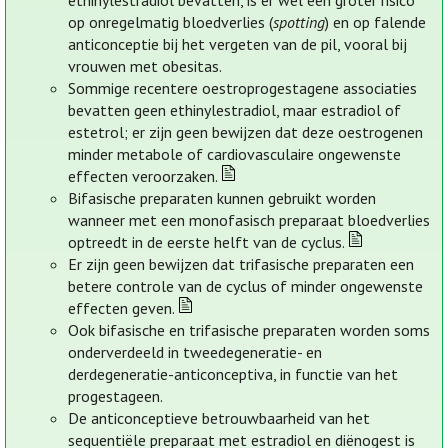
ethinylestradiol bevatten, is er wel een groter risico
op onregelmatig bloedverlies (
spotting
) en op falende
anticonceptie bij het vergeten van de pil, vooral bij
vrouwen met obesitas.
Sommige recentere oestroprogestagene associaties
bevatten geen ethinylestradiol, maar estradiol of
estetrol; er zijn geen bewijzen dat deze oestrogenen
minder metabole of cardiovasculaire ongewenste
effecten veroorzaken.
Bifasische preparaten kunnen gebruikt worden
wanneer met een monofasisch preparaat bloedverlies
optreedt in de eerste helft van de cyclus.
Er zijn geen bewijzen dat trifasische preparaten een
betere controle van de cyclus of minder ongewenste
effecten geven.
Ook bifasische en trifasische preparaten worden soms
onderverdeeld in tweedegeneratie- en
derdegeneratie-anticonceptiva, in functie van het
progestageen.
De anticonceptieve betrouwbaarheid van het
sequentiële preparaat met estradiol en diënogest is