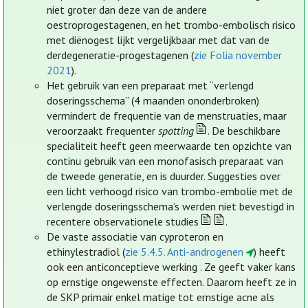
niet groter dan deze van de andere
oestroprogestagenen, en het trombo-embolisch risico
met diënogest lijkt vergelijkbaar met dat van de
derdegeneratie-progestagenen (
zie Folia november
2021
).
Het gebruik van een preparaat met “verlengd
doseringsschema” (4 maanden ononderbroken)
vermindert de frequentie van de menstruaties, maar
veroorzaakt frequenter
spotting
. De beschikbare
specialiteit heeft geen meerwaarde ten opzichte van
continu gebruik van een monofasisch preparaat van
de tweede generatie, en is duurder. Suggesties over
een licht verhoogd risico van trombo-embolie met de
verlengde doseringsschema’s werden niet bevestigd in
recentere observationele studies
.
De vaste associatie van cyproteron en
ethinylestradiol (
zie 5.4.5. Anti-androgenen
) heeft
ook een anticonceptieve werking . Ze geeft vaker kans
op ernstige ongewenste effecten. Daarom heeft ze in
de SKP primair enkel matige tot ernstige acne als