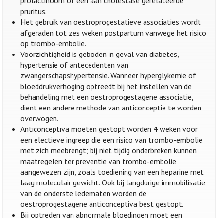
prolactinoom of een aan cholestase gerelateerde
pruritus.
Het gebruik van oestroprogestatieve associaties wordt
afgeraden tot zes weken postpartum vanwege het risico
op trombo-embolie.
Voorzichtigheid is geboden in geval van diabetes,
hypertensie of antecedenten van
zwangerschapshypertensie. Wanneer hyperglykemie of
bloeddrukverhoging optreedt bij het instellen van de
behandeling met een oestroprogestagene associatie,
dient een andere methode van anticonceptie te worden
overwogen.
Anticonceptiva moeten gestopt worden 4 weken voor
een electieve ingreep die een risico van trombo-embolie
met zich meebrengt; bij niet tijdig onderbreken kunnen
maatregelen ter preventie van trombo-embolie
aangewezen zijn, zoals toediening van een heparine met
laag moleculair gewicht. Ook bij langdurige immobilisatie
van de onderste ledematen worden de
oestroprogestagene anticonceptiva best gestopt.
Bij optreden van abnormale bloedingen moet een