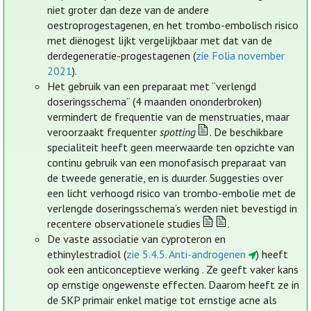
niet groter dan deze van de andere
oestroprogestagenen, en het trombo-embolisch risico
met diënogest lijkt vergelijkbaar met dat van de
derdegeneratie-progestagenen (
zie Folia november
2021
).
Het gebruik van een preparaat met “verlengd
doseringsschema” (4 maanden ononderbroken)
vermindert de frequentie van de menstruaties, maar
veroorzaakt frequenter
spotting
. De beschikbare
specialiteit heeft geen meerwaarde ten opzichte van
continu gebruik van een monofasisch preparaat van
de tweede generatie, en is duurder. Suggesties over
een licht verhoogd risico van trombo-embolie met de
verlengde doseringsschema’s werden niet bevestigd in
recentere observationele studies
.
De vaste associatie van cyproteron en
ethinylestradiol (
zie 5.4.5. Anti-androgenen
) heeft
ook een anticonceptieve werking . Ze geeft vaker kans
op ernstige ongewenste effecten. Daarom heeft ze in
de SKP primair enkel matige tot ernstige acne als