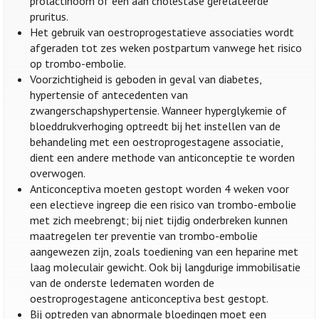
prolactinoom of een aan cholestase gerelateerde
pruritus.
Het gebruik van oestroprogestatieve associaties wordt
afgeraden tot zes weken postpartum vanwege het risico
op trombo-embolie.
Voorzichtigheid is geboden in geval van diabetes,
hypertensie of antecedenten van
zwangerschapshypertensie. Wanneer hyperglykemie of
bloeddrukverhoging optreedt bij het instellen van de
behandeling met een oestroprogestagene associatie,
dient een andere methode van anticonceptie te worden
overwogen.
Anticonceptiva moeten gestopt worden 4 weken voor
een electieve ingreep die een risico van trombo-embolie
met zich meebrengt; bij niet tijdig onderbreken kunnen
maatregelen ter preventie van trombo-embolie
aangewezen zijn, zoals toediening van een heparine met
laag moleculair gewicht. Ook bij langdurige immobilisatie
van de onderste ledematen worden de
oestroprogestagene anticonceptiva best gestopt.
Bij optreden van abnormale bloedingen moet een