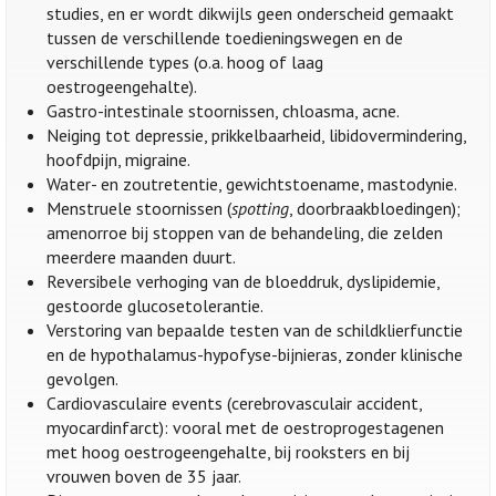
studies, en er wordt dikwijls geen onderscheid gemaakt
tussen de verschillende toedieningswegen en de
verschillende types (o.a. hoog of laag
oestrogeengehalte).
Gastro-intestinale stoornissen, chloasma, acne.
Neiging tot depressie, prikkelbaarheid, libidovermindering,
hoofdpijn, migraine.
Water- en zoutretentie, gewichtstoename, mastodynie.
Menstruele stoornissen (
spotting
, doorbraakbloedingen);
amenorroe bij stoppen van de behandeling, die zelden
meerdere maanden duurt.
Reversibele verhoging van de bloeddruk, dyslipidemie,
gestoorde glucosetolerantie.
Verstoring van bepaalde testen van de schildklierfunctie
en de hypothalamus-hypofyse-bijnieras, zonder klinische
gevolgen.
Cardiovasculaire events (cerebrovasculair accident,
myocardinfarct): vooral met de oestroprogestagenen
met hoog oestrogeengehalte, bij rooksters en bij
vrouwen boven de 35 jaar.