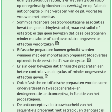
ethinylestradiol bevatten, is er wel een groter risico
op onregelmatig bloedverlies (
spotting
) en op falende
anticonceptie bij het vergeten van de pil, vooral bij
vrouwen met obesitas.
Sommige recentere oestroprogestagene associaties
bevatten geen ethinylestradiol, maar estradiol of
estetrol; er zijn geen bewijzen dat deze oestrogenen
minder metabole of cardiovasculaire ongewenste
effecten veroorzaken.
Bifasische preparaten kunnen gebruikt worden
wanneer met een monofasisch preparaat bloedverlies
optreedt in de eerste helft van de cyclus.
Er zijn geen bewijzen dat trifasische preparaten een
betere controle van de cyclus of minder ongewenste
effecten geven.
Ook bifasische en trifasische preparaten worden soms
onderverdeeld in tweedegeneratie- en
derdegeneratie-anticonceptiva, in functie van het
progestageen.
De anticonceptieve betrouwbaarheid van het
sequentiële preparaat met estradiol en diënogest is