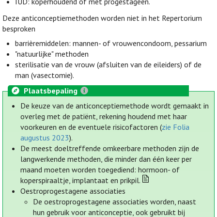
IUD: koperhoudend of met progestageen.
Deze anticonceptiemethoden worden niet in het Repertorium
besproken
barrièremiddelen: mannen- of vrouwencondoom, pessarium
"natuurlijke" methoden
sterilisatie van de vrouw (afsluiten van de eileiders) of de
man (vasectomie).
Plaatsbepaling
De keuze van de anticonceptiemethode wordt gemaakt in
overleg met de patiënt, rekening houdend met haar
voorkeuren en de eventuele risicofactoren (
zie Folia
augustus 2023
).
De meest doeltreffende omkeerbare methoden zijn de
langwerkende methoden, die minder dan één keer per
maand moeten worden toegediend: hormoon- of
koperspiraaltje, implantaat en prikpil.
Oestroprogestagene associaties
De oestroprogestagene associaties worden, naast
hun gebruik voor anticonceptie, ook gebruikt bij