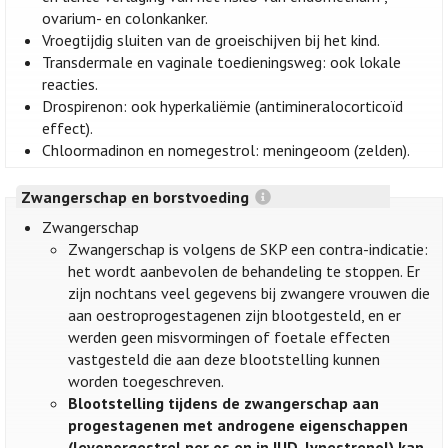
ovarium- en colonkanker.
Vroegtijdig sluiten van de groeischijven bij het kind.
Transdermale en vaginale toedieningsweg: ook lokale
reacties.
Drospirenon: ook hyperkaliëmie (antimineralocorticoïd
effect).
Chloormadinon en nomegestrol: meningeoom (zelden).
Zwangerschap en borstvoeding
Zwangerschap
Zwangerschap is volgens de SKP een contra-indicatie:
het wordt aanbevolen de behandeling te stoppen. Er
zijn nochtans veel gegevens bij zwangere vrouwen die
aan oestroprogestagenen zijn blootgesteld, en er
werden geen misvormingen of foetale effecten
vastgesteld die aan deze blootstelling kunnen
worden toegeschreven.
Blootstelling tijdens de zwangerschap aan
progestagenen met androgene eigenschappen
(levonorgestrel per os en in IUD, lynestrenol) kan