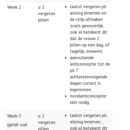
laatst vergeten pil
Week 2
≥ 2
alsnog innemen en
vergeten
de strip afmaken
pillen
zoals gewoonlijk,
ook al betekent dit
dat de vrouw 2
pillen op een dag, of
tegelijk, inneemt.
aanvullende
anticonceptie tot de
pil 7
achtereenvolgende
dagen correct is
ingenomen
noodanticonceptie:
niet nodig
laatst vergeten pil
Week 3
≥ 2
alsnog innemen, ,
vergeten
(geldt ook
ook al betekent dit
pillen