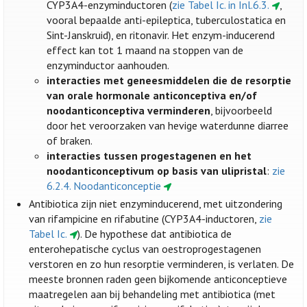
CYP3A4-enzyminductoren (
zie Tabel Ic. in Inl.6.3.
,
vooral bepaalde anti-epileptica, tuberculostatica en
Sint-Janskruid), en ritonavir. Het enzym-inducerend
effect kan tot 1 maand na stoppen van de
enzyminductor aanhouden.
interacties met geneesmiddelen die de resorptie
van orale hormonale anticonceptiva en/of
noodanticonceptiva verminderen
, bijvoorbeeld
door het veroorzaken van hevige waterdunne diarree
of braken.
interacties tussen progestagenen en het
noodanticonceptivum op basis van ulipristal
:
zie
6.2.4. Noodanticonceptie
Antibiotica zijn niet enzyminducerend, met uitzondering
van rifampicine en rifabutine (CYP3A4-inductoren,
zie
Tabel Ic.
). De hypothese dat antibiotica de
enterohepatische cyclus van oestroprogestagenen
verstoren en zo hun resorptie verminderen, is verlaten. De
meeste bronnen raden geen bijkomende anticonceptieve
maatregelen aan bij behandeling met antibiotica (met