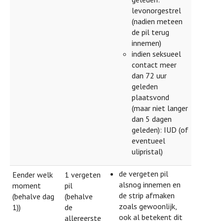
levonorgestrel
(nadien meteen
de pil terug
innemen)
indien seksueel
contact meer
dan 72 uur
geleden
plaatsvond
(maar niet langer
dan 5 dagen
geleden): IUD (of
eventueel
ulipristal)
de vergeten pil
Eender welk
1 vergeten
alsnog innemen en
moment
pil
de strip afmaken
(behalve dag
(behalve
zoals gewoonlijk,
1))
de
ook al betekent dit
allereerste