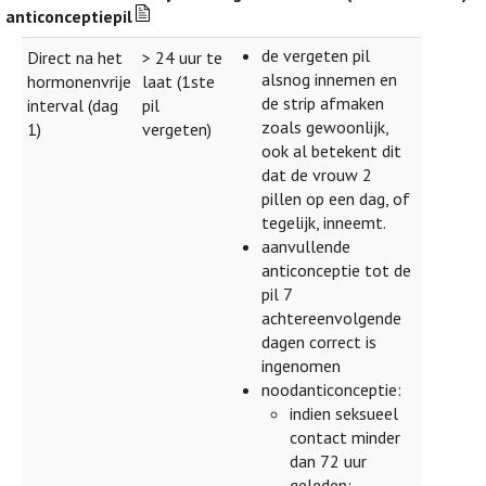
anticonceptiepil
de vergeten pil
Direct na het
> 24 uur te
alsnog innemen en
hormonenvrije
laat (1ste
de strip afmaken
interval (dag
pil
zoals gewoonlijk,
1)
vergeten)
ook al betekent dit
dat de vrouw 2
pillen op een dag, of
tegelijk, inneemt.
aanvullende
anticonceptie tot de
pil 7
achtereenvolgende
dagen correct is
ingenomen
noodanticonceptie:
indien seksueel
contact minder
dan 72 uur
geleden: