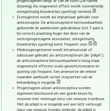
progestagenen hangt af van de vorm (Zie rubriek
dosering). Als ongewenst effect wordt voornamelijk
onregelmatig bloedverlies (
spotting
) vermeld.
Etonogestrel wordt als implantaat gebruikt voor
anticonceptie. De anticonceptieve betrouwbaarheid
gedurende de aanbevolen gebruiksduur (tot 3 jaar) is
bij correcte plaatsing hoger dan deze van de
oestroprogestagene associaties; onregelmatig
bloedverlies (
spotting
) komt frequent voor.
Medroxyprogesteron wordt intramusculair of
subcutaan gebruikt als anticonceptivum (de “prikpil”);
de anticonceptieve betrouwbaarheid is hoog maar
ongewenste effecten zoals gewichtstoename en
spotting
zijn frequent. Een amenorroe die enkele
maanden aanhoudt na het stopzetten van de
behandeling is mogelijk.
Progestageen-alleen anticonceptiva worden
algemeen beschouwd als een goede keuze bij
vrouwen met verhoogd risico van veneuze trombose.
Met de prikpil is er mogelijk wel een licht verhoogd
risico van veneuze trombo-embolie; de prikpil is