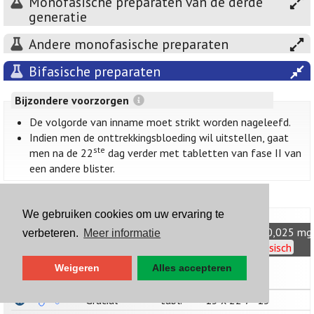
Monofasische preparaten van de derde
generatie
Andere monofasische preparaten
Bifasische preparaten
Bijzondere voorzorgen
De volgorde van inname moet strikt worden nageleefd.
Indien men de onttrekkingsbloeding wil uitstellen, gaat
ste
men na de 22
dag verder met tabletten van fase II van
een andere blister.
We gebruiken cookies om uw ervaring te
ethinylestradiol + desogestrel oraal 0,04 mg + 0,025 mg (
verbeteren.
Meer informatie
mg + 0,125 mg (II)
no VOS: anticonceptie multifasisch
Weigeren
Alles accepteren
specialiteit
aantal
Gracial
tabl.
13 x 22 7+15