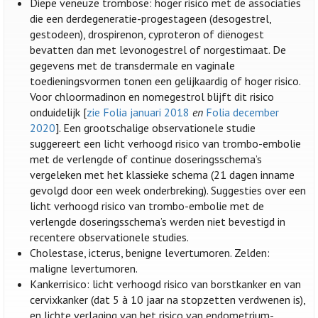
Diepe veneuze trombose: hoger risico met de associaties
die een derdegeneratie-progestageen (desogestrel,
gestodeen), drospirenon, cyproteron of diënogest
bevatten dan met levonogestrel of norgestimaat. De
gegevens met de transdermale en vaginale
toedieningsvormen tonen een gelijkaardig of hoger risico.
Voor chloormadinon en nomegestrol blijft dit risico
onduidelijk [
zie Folia januari 2018
en
Folia december
2020
]. Een grootschalige observationele studie
suggereert een licht verhoogd risico van trombo-embolie
met de verlengde of continue doseringsschema’s
vergeleken met het klassieke schema (21 dagen inname
gevolgd door een week onderbreking). Suggesties over een
licht verhoogd risico van trombo-embolie met de
verlengde doseringsschema’s werden niet bevestigd in
recentere observationele studies.
Cholestase, icterus, benigne levertumoren. Zelden:
maligne levertumoren.
Kankerrisico: licht verhoogd risico van borstkanker en van
cervixkanker (dat 5 à 10 jaar na stopzetten verdwenen is),
en lichte verlaging van het risico van endometrium-,