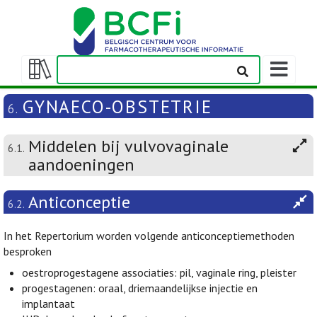
Weergeven
navigatieba
Weergeven/verbergen
inhoudstafel
GYNAECO-OBSTETRIE
6.
Middelen bij vulvovaginale
6.1.
aandoeningen
Anticonceptie
6.2.
In het Repertorium worden volgende anticonceptiemethoden
besproken
oestroprogestagene associaties: pil, vaginale ring, pleister
progestagenen: oraal, driemaandelijkse injectie en
implantaat