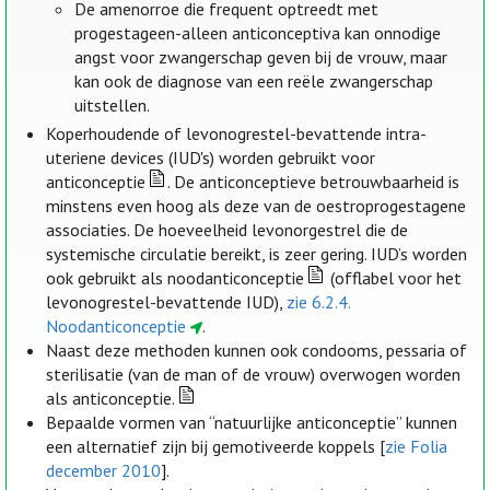
De amenorroe die frequent optreedt met
progestageen-alleen anticonceptiva kan onnodige
angst voor zwangerschap geven bij de vrouw, maar
kan ook de diagnose van een reële zwangerschap
uitstellen.
Koperhoudende of levonogrestel-bevattende intra-
uteriene devices (IUD's) worden gebruikt voor
anticonceptie
. De anticonceptieve betrouwbaarheid is
minstens even hoog als deze van de oestroprogestagene
associaties. De hoeveelheid levonorgestrel die de
systemische circulatie bereikt, is zeer gering. IUD’s worden
ook gebruikt als noodanticonceptie
(offlabel voor het
levonogrestel-bevattende IUD),
zie 6.2.4.
Noodanticonceptie
.
Naast deze methoden kunnen ook condooms, pessaria of
sterilisatie (van de man of de vrouw) overwogen worden
als anticonceptie.
Bepaalde vormen van “natuurlijke anticonceptie” kunnen
een alternatief zijn bij gemotiveerde koppels [
zie Folia
december 2010
].