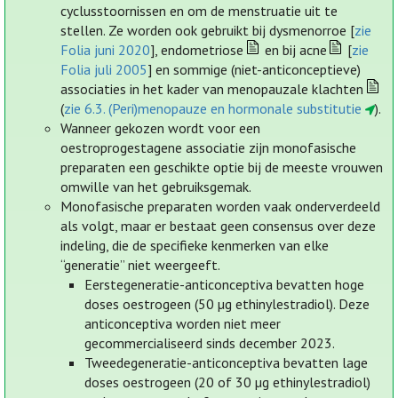
cyclusstoornissen en om de menstruatie uit te
stellen. Ze worden ook gebruikt bij dysmenorroe [
zie
Folia juni 2020
], endometriose
en bij acne
[
zie
Folia juli 2005
] en sommige (niet-anticonceptieve)
associaties in het kader van menopauzale klachten
(
zie 6.3. (Peri)menopauze en hormonale substitutie
).
Wanneer gekozen wordt voor een
oestroprogestagene associatie zijn monofasische
preparaten een geschikte optie bij de meeste vrouwen
omwille van het gebruiksgemak.
Monofasische preparaten worden vaak onderverdeeld
als volgt, maar er bestaat geen consensus over deze
indeling, die de specifieke kenmerken van elke
“generatie” niet weergeeft.
Eerstegeneratie-anticonceptiva bevatten hoge
doses oestrogeen (50 µg ethinylestradiol). Deze
anticonceptiva worden niet meer
gecommercialiseerd sinds december 2023.
Tweedegeneratie-anticonceptiva bevatten lage
doses oestrogeen (20 of 30 µg ethinylestradiol)