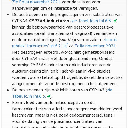
Zie Folia november 2021
voor details en voor
aanbevelingen om de interactie te vermijden.
De oestrogenen en de progestagenen zijn substraten van
CYP3A4.
CYP3A4-inductoren
(
zie Tabel Ic. in Inl.6.3.
)
kunnen de betrouwbaarheid van oestroprogestatieve
associaties (oraal, transdermaal, vaginaal) verminderen,
en doorbraakbloedingen (
spotting
) veroorzaken:
zie ook
rubriek ”Interacties” in 6.2.
en
Folia november 2021
.
Het oestrogeen estetrol wordt niet gemetaboliseerd
door CYP3A4, maar wel door glucuronidering. Omdat
sommige CYP3A4-inductoren ook inductoren van de
glucuronidering zijn, en bij gebrek aan in vivo studies,
worden voor estetrol op dit ogenblik dezelfde interacties
aangenomen als voor de oestrogenen in het algemeen.
De oestrogenen zijn ook inhibitoren van CYP1A2 (
zie
Tabel Ic. in Inl.6.3.
).
Een invloed van orale anticonceptiva op de
farmacokinetiek van allerlei andere geneesmiddelen werd
beschreven, maar is niet goed gedocumenteerd, tenzij
voor de daling van de plasmaconcentraties van
lamotrigine, waarbij niet-hormonale anticonceptie te