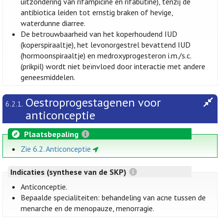
uitzondering van rifampicine en rifabutine), tenzij de
antibiotica leiden tot ernstig braken of hevige,
waterdunne diarree.
De betrouwbaarheid van het koperhoudend IUD
(koperspiraaltje), het levonorgestrel bevattend IUD
(hormoonspiraaltje) en medroxyprogesteron i.m./s.c.
(prikpil) wordt niet beïnvloed door interactie met andere
geneesmiddelen.
Oestroprogestagenen voor
6.2.1.
anticonceptie
Plaatsbepaling
Zie 6.2. Anticonceptie
Indicaties (synthese van de SKP)
Anticonceptie.
Bepaalde specialiteiten: behandeling van acne tussen de
menarche en de menopauze, menorragie.