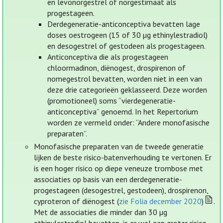
en levonorgestrel of norgestimaat als
progestageen.
Derdegeneratie-anticonceptiva bevatten lage
doses oestrogeen (15 of 30 µg ethinylestradiol)
en desogestrel of gestodeen als progestageen.
Anticonceptiva die als progestageen
chloormadinon, diënogest, drospirenon of
nomegestrol bevatten, worden niet in een van
deze drie categorieën geklasseerd. Deze worden
(promotioneel) soms “vierdegeneratie-
anticonceptiva” genoemd. In het Repertorium
worden ze vermeld onder: “Andere monofasische
preparaten”.
Monofasische preparaten van de tweede generatie
lijken de beste risico-batenverhouding te vertonen. Er
is een hoger risico op diepe veneuze trombose met
associaties op basis van een derdegeneratie-
progestageen (desogestrel, gestodeen), drospirenon,
cyproteron of diënogest (
zie Folia december 2020
)
.
Met de associaties die minder dan 30 µg