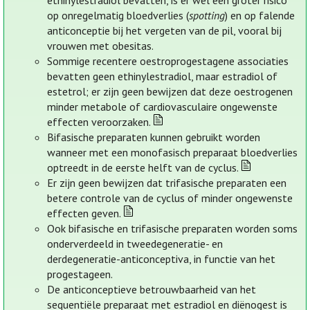
ethinylestradiol bevatten, is er wel een groter risico
op onregelmatig bloedverlies (
spotting
) en op falende
anticonceptie bij het vergeten van de pil, vooral bij
vrouwen met obesitas.
Sommige recentere oestroprogestagene associaties
bevatten geen ethinylestradiol, maar estradiol of
estetrol; er zijn geen bewijzen dat deze oestrogenen
minder metabole of cardiovasculaire ongewenste
effecten veroorzaken.
Bifasische preparaten kunnen gebruikt worden
wanneer met een monofasisch preparaat bloedverlies
optreedt in de eerste helft van de cyclus.
Er zijn geen bewijzen dat trifasische preparaten een
betere controle van de cyclus of minder ongewenste
effecten geven.
Ook bifasische en trifasische preparaten worden soms
onderverdeeld in tweedegeneratie- en
derdegeneratie-anticonceptiva, in functie van het
progestageen.
De anticonceptieve betrouwbaarheid van het
sequentiële preparaat met estradiol en diënogest is