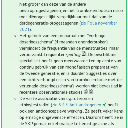
niet groter dan deze van de andere
oestroprogestagenen, en het trombo-embolisch risico
met diënogest lijkt vergelijkbaar met dat van de
derdegeneratie-progestagenen (
zie Folia november
2021
).
Het gebruik van een preparaat met “verlengd
doseringsschema” (4 maanden ononderbroken)
vermindert de frequentie van de menstruaties, maar
veroorzaakt frequenter
spotting
. De beschikbare
specialiteit heeft geen meerwaarde ten opzichte van
continu gebruik van een monofasisch preparaat van
de tweede generatie, en is duurder. Suggesties over
een licht verhoogd risico van trombo-embolie met de
verlengde doseringsschema’s werden niet bevestigd in
recentere observationele studies
.
De vaste associatie van cyproteron en
ethinylestradiol (
zie 5.4.5. Anti-androgenen
) heeft
ook een anticonceptieve werking . Ze geeft vaker kans
op ernstige ongewenste effecten. Daarom heeft ze in
de SKP primair enkel matige tot ernstige acne als