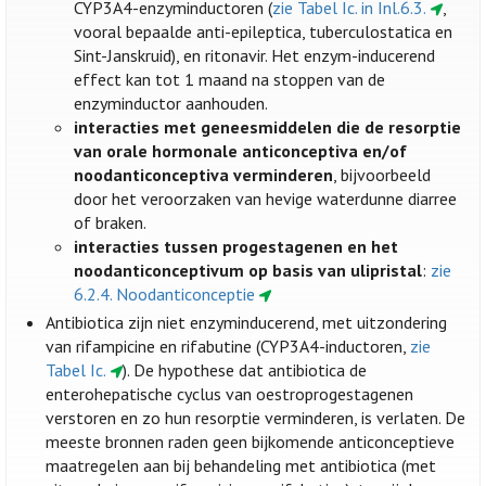
CYP3A4-enzyminductoren (
zie Tabel Ic. in Inl.6.3.
,
vooral bepaalde anti-epileptica, tuberculostatica en
Sint-Janskruid), en ritonavir. Het enzym-inducerend
effect kan tot 1 maand na stoppen van de
enzyminductor aanhouden.
interacties met geneesmiddelen die de resorptie
van orale hormonale anticonceptiva en/of
noodanticonceptiva verminderen
, bijvoorbeeld
door het veroorzaken van hevige waterdunne diarree
of braken.
interacties tussen progestagenen en het
noodanticonceptivum op basis van ulipristal
:
zie
6.2.4. Noodanticonceptie
Antibiotica zijn niet enzyminducerend, met uitzondering
van rifampicine en rifabutine (CYP3A4-inductoren,
zie
Tabel Ic.
). De hypothese dat antibiotica de
enterohepatische cyclus van oestroprogestagenen
verstoren en zo hun resorptie verminderen, is verlaten. De
meeste bronnen raden geen bijkomende anticonceptieve
maatregelen aan bij behandeling met antibiotica (met