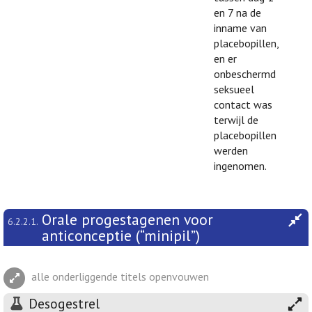
en 7 na de
inname van
placebopillen,
en er
onbeschermd
seksueel
contact was
terwijl de
placebopillen
werden
ingenomen.
Orale progestagenen voor
6.2.2.1.
anticonceptie (“minipil”)
alle onderliggende titels openvouwen
Desogestrel