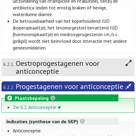
uitzondering van rifampicine en rifabutine), tenzij de
antibiotica leiden tot ernstig braken of hevige,
waterdunne diarree.
De betrouwbaarheid van het koperhoudend IUD
(koperspiraaltje), het levonorgestrel bevattend IUD
(hormoonspiraaltje) en medroxyprogesteron i.m./s.c.
(prikpil) wordt niet beïnvloed door interactie met andere
geneesmiddelen.
Oestroprogestagenen voor
6.2.1.
anticonceptie
Progestagenen voor anticonceptie
6.2.2.
Plaatsbepaling
Zie 6.2. Anticonceptie
Indicaties (synthese van de SKP)
Anticonceptie.