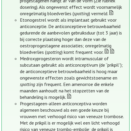
progestagenen hangt af van de vorm (Zie rubriek
dosering). Als ongewenst effect wordt voornamelijk
onregelmatig bloedverlies (
spotting
) vermeld.
Etonogestrel wordt als implantaat gebruikt voor
anticonceptie. De anticonceptieve betrouwbaarheid
gedurende de aanbevolen gebruiksduur (tot 3 jaar) is
bij correcte plaatsing hoger dan deze van de
oestroprogestagene associaties; onregelmatig
bloedverlies (
spotting
) komt frequent voor.
Medroxyprogesteron wordt intramusculair of
subcutaan gebruikt als anticonceptivum (de “prikpil”);
de anticonceptieve betrouwbaarheid is hoog maar
ongewenste effecten zoals gewichtstoename en
spotting
zijn frequent. Een amenorroe die enkele
maanden aanhoudt na het stopzetten van de
behandeling is mogelijk.
Progestageen-alleen anticonceptiva worden
algemeen beschouwd als een goede keuze bij
vrouwen met verhoogd risico van veneuze trombose.
Met de prikpil is er mogelijk wel een licht verhoogd
risico van veneuze trombo-embolie; de prikpil is