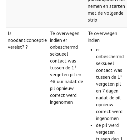
nemen en starten
met de volgende
strip
Is
Te overwegen
Te overwegen
noodanticonceptie
indien er
indien
vereist? ?
onbeschermd
er
seksueel
onbeschermd
contact was
seksueel
e
tussen de 1
contact was
vergeten pil en
e
tussen de 1
48 uur nadat de
vergeten pil
pil opnieuw
en 7 dagen
correct werd
nadat de pil
ingenomen
opnieuw
correct werd
ingenomen
de pil werd
vergeten
tussen dag 1