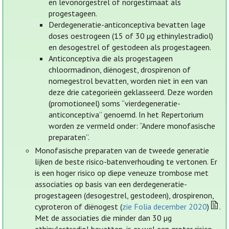
en levonorgestrel of norgestimaat als
progestageen.
Derdegeneratie-anticonceptiva bevatten lage
doses oestrogeen (15 of 30 µg ethinylestradiol)
en desogestrel of gestodeen als progestageen.
Anticonceptiva die als progestageen
chloormadinon, diënogest, drospirenon of
nomegestrol bevatten, worden niet in een van
deze drie categorieën geklasseerd. Deze worden
(promotioneel) soms “vierdegeneratie-
anticonceptiva” genoemd. In het Repertorium
worden ze vermeld onder: “Andere monofasische
preparaten”.
Monofasische preparaten van de tweede generatie
lijken de beste risico-batenverhouding te vertonen. Er
is een hoger risico op diepe veneuze trombose met
associaties op basis van een derdegeneratie-
progestageen (desogestrel, gestodeen), drospirenon,
cyproteron of diënogest (
zie Folia december 2020
)
.
Met de associaties die minder dan 30 µg