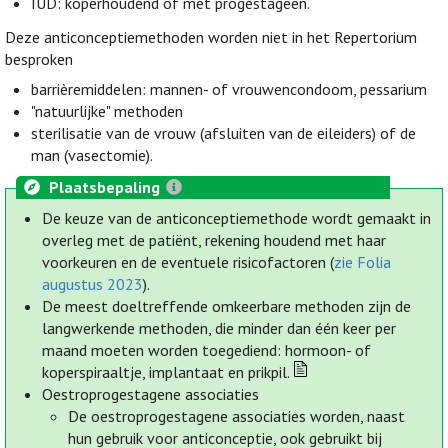
IUD: koperhoudend of met progestageen.
Deze anticonceptiemethoden worden niet in het Repertorium
besproken
barrièremiddelen: mannen- of vrouwencondoom, pessarium
"natuurlijke" methoden
sterilisatie van de vrouw (afsluiten van de eileiders) of de
man (vasectomie).
Plaatsbepaling
De keuze van de anticonceptiemethode wordt gemaakt in
overleg met de patiënt, rekening houdend met haar
voorkeuren en de eventuele risicofactoren (
zie Folia
augustus 2023
).
De meest doeltreffende omkeerbare methoden zijn de
langwerkende methoden, die minder dan één keer per
maand moeten worden toegediend: hormoon- of
koperspiraaltje, implantaat en prikpil.
Oestroprogestagene associaties
De oestroprogestagene associaties worden, naast
hun gebruik voor anticonceptie, ook gebruikt bij