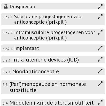
Drospirenon
Subcutane progestagenen voor
6.2.2.2.
anticonceptie (“prikpil”)
Intramusculaire progestagenen voor
6.2.2.3.
anticonceptie (“prikpil”)
Implantaat
6.2.2.4.
Intra-uteriene devices (IUD)
6.2.3.
Noodanticonceptie
6.2.4.
(Peri)menopauze en hormonale
6.3.
substitutie
Middelen i.v.m. de uterusmotiliteit
6.4.