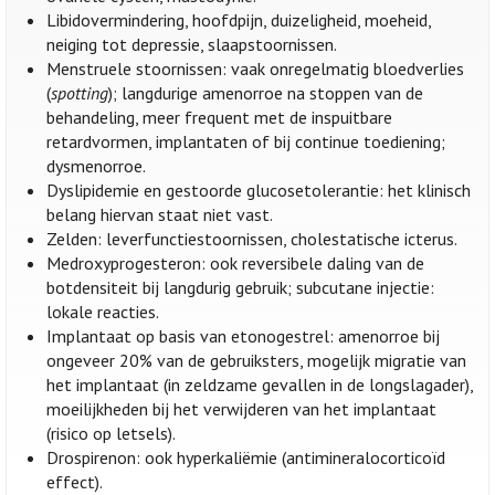
Libidovermindering, hoofdpijn, duizeligheid, moeheid,
neiging tot depressie, slaapstoornissen.
Menstruele stoornissen: vaak onregelmatig bloedverlies
(
spotting
); langdurige amenorroe na stoppen van de
behandeling, meer frequent met de inspuitbare
retardvormen, implantaten of bij continue toediening;
dysmenorroe.
Dyslipidemie en gestoorde glucosetolerantie: het klinisch
belang hiervan staat niet vast.
Zelden: leverfunctiestoornissen, cholestatische icterus.
Medroxyprogesteron: ook reversibele daling van de
botdensiteit bij langdurig gebruik; subcutane injectie:
lokale reacties.
Implantaat op basis van etonogestrel: amenorroe bij
ongeveer 20% van de gebruiksters, mogelijk migratie van
het implantaat (in zeldzame gevallen in de longslagader),
moeilijkheden bij het verwijderen van het implantaat
(risico op letsels).
Drospirenon: ook hyperkaliëmie (antimineralocorticoïd
effect).