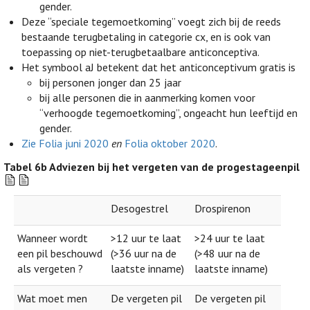
gender.
Deze “speciale tegemoetkoming” voegt zich bij de reeds
bestaande terugbetaling in categorie cx, en is ook van
toepassing op niet-terugbetaalbare anticonceptiva.
Het symbool aJ betekent dat het anticonceptivum gratis is
bij personen jonger dan 25 jaar
bij alle personen die in aanmerking komen voor
“verhoogde tegemoetkoming”, ongeacht hun leeftijd en
gender.
Zie Folia juni 2020
en
Folia oktober 2020
.
Tabel 6b
Adviezen bij het vergeten van de progestageenpil
Desogestrel
Drospirenon
Wanneer wordt
>12 uur te laat
>24 uur te laat
een pil beschouwd
(>36 uur na de
(>48 uur na de
als vergeten ?
laatste inname)
laatste inname)
Wat moet men
De vergeten pil
De vergeten pil