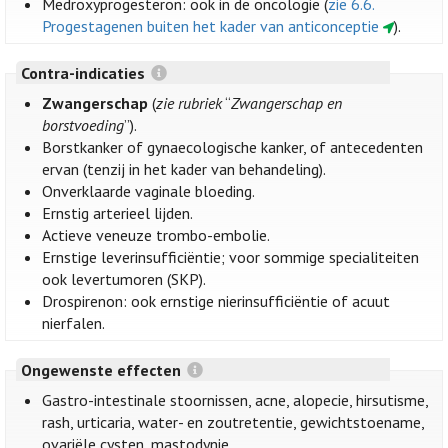
Medroxyprogesteron: ook in de oncologie (
zie 6.6.
Progestagenen buiten het kader van anticonceptie
).
Contra-indicaties
Zwangerschap
(
zie rubriek
“
Zwangerschap en
borstvoeding
”).
Borstkanker of gynaecologische kanker, of antecedenten
ervan (tenzij in het kader van behandeling).
Onverklaarde vaginale bloeding.
Ernstig arterieel lijden.
Actieve veneuze trombo-embolie.
Ernstige leverinsufficiëntie; voor sommige specialiteiten
ook levertumoren (SKP).
Drospirenon: ook ernstige nierinsufficiëntie of acuut
nierfalen.
Ongewenste effecten
Gastro-intestinale stoornissen, acne, alopecie, hirsutisme,
rash, urticaria, water- en zoutretentie, gewichtstoename,
ovariële cysten, mastodynie.