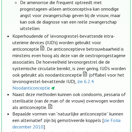
De amenorroe die frequent optreedt met
progestageen-alleen anticonceptiva kan onnodige
angst voor zwangerschap geven bij de vrouw, maar
kan ook de diagnose van een reële zwangerschap
uitstellen.
Koperhoudende of levonogrestel-bevattende intra-
uteriene devices (IUD's) worden gebruikt voor
anticonceptie
. De anticonceptieve betrouwbaarheid is
minstens even hoog als deze van de oestroprogestagene
associaties. De hoeveelheid levonorgestrel die de
systemische circulatie bereikt, is zeer gering. IUD’s worden
ook gebruikt als noodanticonceptie
(offlabel voor het
levonogrestel-bevattende IUD),
zie 6.2.4.
Noodanticonceptie
.
Naast deze methoden kunnen ook condooms, pessaria of
sterilisatie (van de man of de vrouw) overwogen worden
als anticonceptie.
Bepaalde vormen van “natuurlijke anticonceptie” kunnen
een alternatief zijn bij gemotiveerde koppels [
zie Folia
december 2010
].