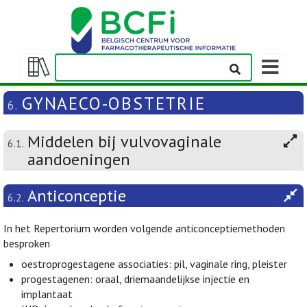
Weergeven
navigatieba
Weergeven/verbergen
inhoudstafel
GYNAECO-OBSTETRIE
6.
Middelen bij vulvovaginale
6.1.
aandoeningen
Anticonceptie
6.2.
In het Repertorium worden volgende anticonceptiemethoden
besproken
oestroprogestagene associaties: pil, vaginale ring, pleister
progestagenen: oraal, driemaandelijkse injectie en
implantaat