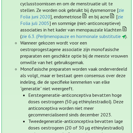
cyclusstoornissen en om de menstruatie uit te
stellen. Ze worden ook gebruikt bij dysmenorroe [
zie
Folia juni 2020
], endometriose
en bij acne
[
zie
Folia juli 2005
] en sommige (niet-anticonceptieve)
associaties in het kader van menopauzale klachten
(
zie 6.3. (Peri)menopauze en hormonale substitutie
).
Wanneer gekozen wordt voor een
oestroprogestagene associatie zijn monofasische
preparaten een geschikte optie bij de meeste vrouwen
omwille van het gebruiksgemak.
Monofasische preparaten worden vaak onderverdeeld
als volgt, maar er bestaat geen consensus over deze
indeling, die de specifieke kenmerken van elke
“generatie” niet weergeeft.
Eerstegeneratie-anticonceptiva bevatten hoge
doses oestrogeen (50 µg ethinylestradiol). Deze
anticonceptiva worden niet meer
gecommercialiseerd sinds december 2023.
Tweedegeneratie-anticonceptiva bevatten lage
doses oestrogeen (20 of 30 µg ethinylestradiol)