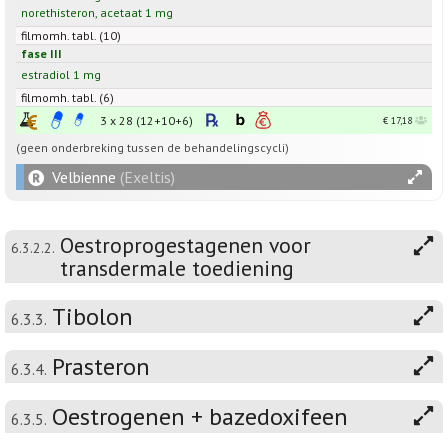
norethisteron
,
acetaat
1
mg
filmomh. tabl. (10)
fase III
estradiol
1
mg
filmomh. tabl. (6)
3 x 28
(12+10+6)
€ 17,18
(geen onderbreking tussen de behandelingscycli)
Velbienne
(Exeltis)
Oestroprogestagenen voor
6.3.2.2.
transdermale toediening
Tibolon
6.3.3.
Prasteron
6.3.4.
Oestrogenen + bazedoxifeen
6.3.5.