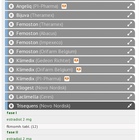
Angeliq
(PI-Pharma)
Bijuva
(Theramex)
Femoston
(Theramex)
Femoston
(Abacus)
Femoston
(Impexeco)
Femoston
(Orifarm Belgium)
Klimedix
(Gedeon Richter)
Klimedix
(Orifarm Belgium)
Klimedix
(PI-Pharma)
Kliogest
(Novo Nordisk)
Laclimella
(Ceres)
Trisequens
(Novo Nordisk)
fase I
estradiol
2
mg
filmomh. tabl. (12)
fase II
estradiol
2
mg