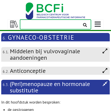
Weergeven
navigatieba
Weergeven/verbergen
inhoudstafel
GYNAECO-OBSTETRIE
6.
Middelen bij vulvovaginale
6.1.
aandoeningen
Anticonceptie
6.2.
(Peri)menopauze en hormonale
6.3.
substitutie
In dit hoofdstuk worden besproken:
de oestrogenen