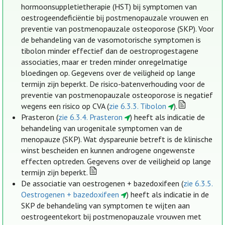
hormoonsuppletietherapie (HST) bij symptomen van
oestrogeendeficiëntie bij postmenopauzale vrouwen en
preventie van postmenopauzale osteoporose (SKP). Voor
de behandeling van de vasomotorische symptomen is
tibolon minder effectief dan de oestroprogestagene
associaties, maar er treden minder onregelmatige
bloedingen op. Gegevens over de veiligheid op lange
termijn zijn beperkt. De risico-batenverhouding voor de
preventie van postmenopauzale osteoporose is negatief
wegens een risico op CVA (
zie 6.3.3. Tibolon
).
Prasteron (
zie 6.3.4. Prasteron
) heeft als indicatie de
behandeling van urogenitale symptomen van de
menopauze (SKP). Wat dyspareunie betreft is de klinische
winst bescheiden en kunnen androgene ongewenste
effecten optreden. Gegevens over de veiligheid op lange
termijn zijn beperkt.
De associatie van oestrogenen + bazedoxifeen (
zie 6.3.5.
Oestrogenen + bazedoxifeen
) heeft als indicatie in de
SKP de behandeling van symptomen te wijten aan
oestrogeentekort bij postmenopauzale vrouwen met