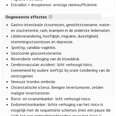
Estradiol + drospirenon: ernstige nierinsufficiëntie.
Ongewenste effecten
Gastro-intestinale stoornissen, gewichtstoename, water-
en zoutretentie, rash, krampen in de onderste ledematen.
Libidoverandering, hoofdpijn, migraine, duizeligheid,
stemmingsstoornissen en depressie.
Spotting
, candida-vaginitis.
Gestoorde glucosetolerantie.
Reversibele verhoging van de bloeddruk.
Cerebrovasculair accident: licht verhoogd risico,
toenemend bij oudere leeftijd, bij orale toediening van de
oestrogenen.
Veneuze trombo-embolie.
Cholestatische icterus. Benigne levertumoren, zelden
maligne levertumoren.
Borst- en ovariumkanker: licht verhoogd risico.
Endometriumkanker: lichte verhoging van het risico is
mogelijk met de sequentiële schema’s (met een pauze die
leidt tot een onttrekkingsbloeding, maar het risico is