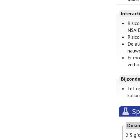
Interact
Risico
NSAID
Risico
De al
nauwe
Er mo
verho
Bijzond
Let o
kaliu
Sp
Dose
2,5 g 