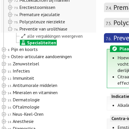
Mictieklachten bij mannen
7.2.
Prema
Erectiestoornissen
7.4.
7.3.
Premature ejaculatie
7.4.
Polyc
Polycysteuze nierziekte
7.5.
7.5.
Preventie van urolithiase
7.6.
alle verpakkingen weergeven
Preve
7.6.
Specialiteiten
Plaa
Pijn en koorts
8.
Osteo-articulaire aandoeningen
Hoewe
9.
Zenuwstelsel
vocht
10.
dierli
Infecties
11.
Citra
Immuniteit
12.
effec
Antitumorale middelen
13.
Mineralen en vitaminen
14.
Indicati
Dermatologie
15.
Alkali
Oftalmologie
16.
Neus-Keel-Oren
17.
Contra-i
Anesthesie
18.
Ernsti
Diagnostica