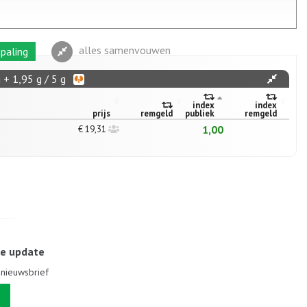
alles samenvouwen
paling
 + 1,95 g / 5 g
index
index
prijs
remgeld
publiek
remgeld
1,00
€ 19,31
le update
e nieuwsbrief