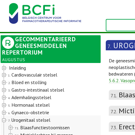
GECOMMENTARIEERD
UROG
GENEESMIDDELEN
7.
REPERTORIUM
AUGUSTUS
De geneesmid
neoplastisc
Inleiding
bedwateren 
Cardiovasculair stelsel
1.
5.6.2. Vasop
Bloed en stolling
2.
Gastro-intestinaal stelsel
3.
Blaa
7.1.
Ademhalingsstelsel
4.
Hormonaal stelsel
5.
Mict
7.2.
Gynaeco-obstetrie
6.
Urogenitaal stelsel
7.
Erect
Blaasfunctiestoornissen
7.3.
7.1.