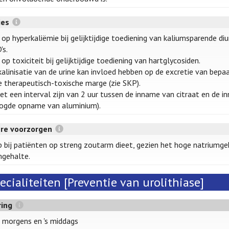
ies
 op hyperkaliëmie bij gelijktijdige toediening van kaliumsparende di
's.
 op toxiciteit bij gelijktijdige toediening van hartglycosiden.
kalinisatie van de urine kan invloed hebben op de excretie van b
 therapeutisch-toxische marge (zie SKP).
et een interval zijn van 2 uur tussen de inname van citraat en de 
ogde opname van aluminium).
ere voorzorgen
p bij patiënten op streng zoutarm dieet, gezien het hoge natriumgeha
mgehalte.
ecialiteiten [Preventie van urolithiase]
ring
's morgens en 's middags