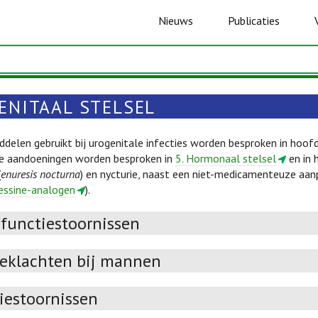
Nieuws
Publicaties
ENITAAL STELSEL
delen gebruikt bij urogenitale infecties worden besproken in hoo
he aandoeningen worden besproken in
5. Hormonaal stelsel
en in
(
enuresis nocturna
) en nycturie, naast een niet-medicamenteuze aa
ressine-analogen
).
sfunctiestoornissen
ieklachten bij mannen
iestoornissen