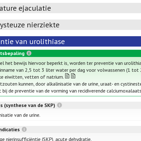
ture ejaculatie
ysteuze nierziekte
ntie van urolithiase
tsbepaling
l het bewijs hiervoor beperkt is, worden ter preventie van urolit
inname van 2,5 tot 3 liter water per dag voor volwassenen (1 tot 2 
jke eiwitten, vetten of natrium.
atzouten kunnen, door alkalinisatie van de urine, uraat- en cysti
t bij de preventie van de vorming van recidiverende calciumoxalaats
es (synthese van de SKP)
nisatie van de urine.
ndicaties
ge nierinsufficiëntie (SKP), acute dehydratie.