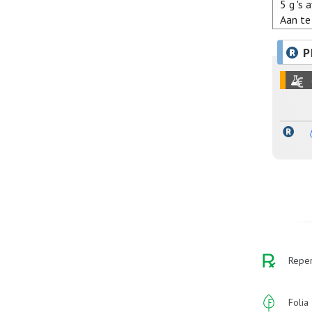
5 g 's 
Aan te
P
Reper
Folia