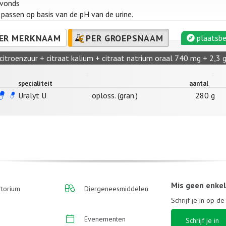
avonds
 passen op basis van de pH van de urine.
ER MERKNAAM
PER GROEPSNAAM
plaatsbe
citroenzuur + citraat kalium + citraat natrium oraal 740 mg + 2,3 g
specialiteit
aantal
Uralyt U
oploss. (gran.)
280 g
Mis geen enke
torium
Diergeneesmiddelen
Schrijf je in op d
Evenementen
Schrijf je in