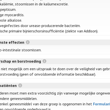
kaliëmie, stoornissen in de kaliumexcretie.
 pepticum.
ge myocarditis.
ole alkalose.
weginfecties door urease-producerende bacteriën.
sche primaire bijnierschorsinsufficiëntie (ziekte van Addison).
ste effecten
o-intestinale stoornissen.
schap en borstvoeding
s niet mogelijk om een uitspraak te doen over de veiligheid van geb
orstvoeding (geen of onvoldoende informatie beschikbaar).
patiënten
uderen moet men extra voorzichtig zijn vanwege mogelijke ongewenst
ndere geneesmiddelen.
enkel geneesmiddel van deze groep is opgenomen in het
Formular
en onvoldoende onderbouwd is.