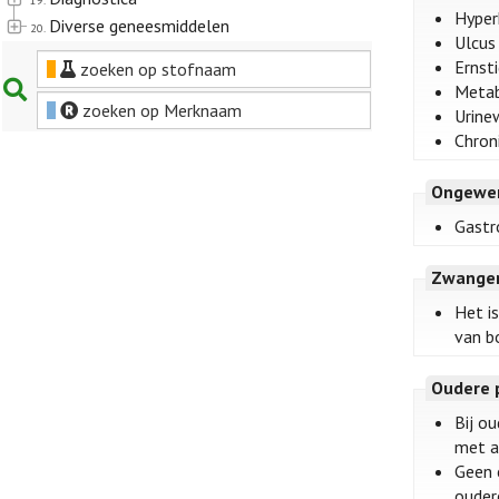
19.
Hyper
Diverse geneesmiddelen
20.
Ulcus
Ernsti
zoeken op stofnaam
Metab
zoeken op Merknaam
Urine
Chroni
Ongewen
Gastr
Zwanger
Het i
van b
Oudere 
Bij o
met a
Geen 
ouder