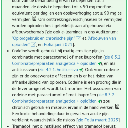
duur van de behandeling ervan te beperken tot 3
maanden, de dosis te beperken tot < 50 mg morfine-
equivalent per dag, en een dosisverhoging tot ≥ 90 mg te
vermijden.
Om onttrekkingsverschijnselen te vermijden
worden opioïden best geleidelijk aan afgebouwd via
afbouwschema’s [zie ook e-learnings in ons Auditorium:
"Opioïdgebruik en chronische pijn"
et
"Afbouwen van
opioïden"
, en
Folia juni 2021
].
Codeïne wordt gebruikt bij matig ernstige pijn, in
combinatie met paracetamol of met ibuprofen (
zie 8.3.2.
Combinatiepreparaten analgetica + opioïden
), en als
antitussivum (
zie 4.2.1. Antitussiva
). Ook voor codeïne
zijn er de ongewenste effecten en is er het risico van
afhankelijkheid van opioïden. Codeïne is een prodrug die in
de lever omgezet wordt tot morfine. Het associëren van
codeïne met paracetamol of met ibuprofen (
zie 8.3.2.
Combinatiepreparaten analgetica + opioïden
) zou
chronisch gebruik en misbruik ervan in de hand werken.
Een korte behandelingsduur in geval van acute pijn
verkleint waarschijnlijk die risico’s [
zie Folia maart 2023
].
Tramadol: het pijnstillend effect van tramadol berust