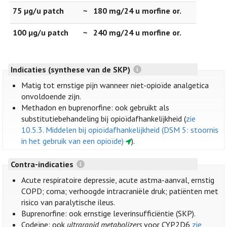
75 µg/u patch
~
180 mg/24 u morfine or.
100 µg/u patch
~
240 mg/24 u morfine or.
Indicaties (synthese van de SKP)
Matig tot ernstige pijn wanneer niet-opioïde analgetica
onvoldoende zijn.
Methadon en buprenorfine: ook gebruikt als
substitutiebehandeling bij opioïdafhankelijkheid (
zie
10.5.3. Middelen bij opioïdafhankelijkheid (DSM 5: stoornis
in het gebruik van een opioïde)
).
Contra-indicaties
Acute respiratoire depressie, acute astma-aanval, ernstig
COPD; coma; verhoogde intracraniële druk; patiënten met
risico van paralytische ileus.
Buprenorfine: ook ernstige leverinsufficiëntie (SKP).
Codeïne: ook
ultrarapid metabolizers
voor CYP2D6
zie