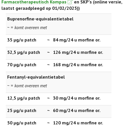
Farmacotherapeutisch Kompas
en SKP's (online versie,
laatst geraadpleegd op 01/02/2025))
Buprenorfine-equivalentietabel
~ =
komt overeen met
35 µg/u patch
~
84 mg/24 u morfine or.
52,5 µg/u patch
~
126 mg/24 u morfine or.
70 µg/u patch
~
168 mg/24 u morfine or.
Fentanyl-equivalentietabel
~ =
komt overeen met
12,5 µg/u patch
~
30 mg/24 u morfine or.
25 µg/u patch
~
60 mg/24 u morfine or.
50 µg/u patch
~
120 mg/24 u morfine or.