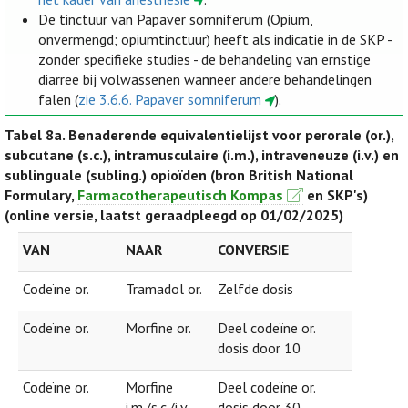
De tinctuur van Papaver somniferum (Opium,
onvermengd; opiumtinctuur) heeft als indicatie in de SKP -
zonder specifieke studies - de behandeling van ernstige
diarree bij volwassenen wanneer andere behandelingen
falen (
zie 3.6.6. Papaver somniferum
).
Tabel 8a.
Benaderende equivalentielijst voor perorale (or.),
subcutane (s.c.), intramusculaire (i.m.), intraveneuze (i.v.) en
sublinguale (subling.) opioïden (bron British National
Formulary,
Farmacotherapeutisch Kompas
en SKP's)
(online versie, laatst geraadpleegd op 01/02/2025)
VAN
NAAR
CONVERSIE
Codeïne or.
Tramadol or.
Zelfde dosis
Codeïne or.
Morfine or.
Deel codeïne or.
dosis door 10
Codeïne or.
Morfine
Deel codeïne or.
i.m./s.c./i.v.
dosis door 30