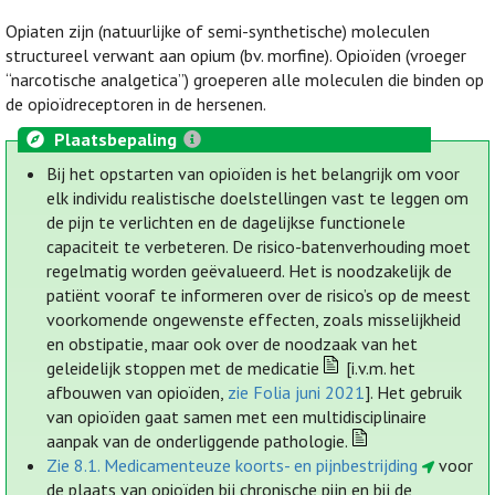
Opiaten zijn (natuurlijke of semi-synthetische) moleculen
structureel verwant aan opium (bv. morfine). Opioïden (vroeger
“narcotische analgetica”) groeperen alle moleculen die binden op
de opioïdreceptoren in de hersenen.
Plaatsbepaling
Bij het opstarten van opioïden is het belangrijk om voor
elk individu realistische doelstellingen vast te leggen om
de pijn te verlichten en de dagelijkse functionele
capaciteit te verbeteren. De risico-batenverhouding moet
regelmatig worden geëvalueerd. Het is noodzakelijk de
patiënt vooraf te informeren over de risico’s op de meest
voorkomende ongewenste effecten, zoals misselijkheid
en obstipatie, maar ook over de noodzaak van het
geleidelijk stoppen met de medicatie
[i.v.m. het
afbouwen van opioïden,
zie Folia juni 2021
]. Het gebruik
van opioïden gaat samen met een multidisciplinaire
aanpak van de onderliggende pathologie.
Zie 8.1. Medicamenteuze koorts- en pijnbestrijding
voor
de plaats van opioïden bij chronische pijn en bij de