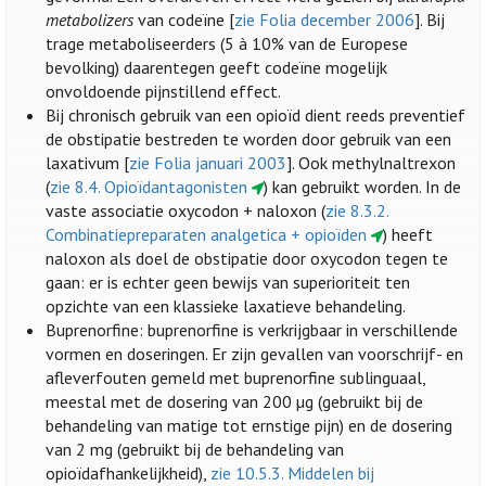
metabolizers
van codeïne [
zie Folia december 2006
]. Bij
trage metaboliseerders (5 à 10% van de Europese
bevolking) daarentegen geeft codeïne mogelijk
onvoldoende pijnstillend effect.
Bij chronisch gebruik van een opioïd dient reeds preventief
de obstipatie bestreden te worden door gebruik van een
laxativum [
zie Folia januari 2003
]. Ook methylnaltrexon
(
zie 8.4. Opioïdantagonisten
) kan gebruikt worden. In de
vaste associatie oxycodon + naloxon (
zie 8.3.2.
Combinatiepreparaten analgetica + opioïden
) heeft
naloxon als doel de obstipatie door oxycodon tegen te
gaan: er is echter geen bewijs van superioriteit ten
opzichte van een klassieke laxatieve behandeling.
Buprenorfine: buprenorfine is verkrijgbaar in verschillende
vormen en doseringen. Er zijn gevallen van voorschrijf- en
afleverfouten gemeld met buprenorfine sublinguaal,
meestal met de dosering van 200 µg (gebruikt bij de
behandeling van matige tot ernstige pijn) en de dosering
van 2 mg (gebruikt bij de behandeling van
opioïdafhankelijkheid),
zie 10.5.3. Middelen bij