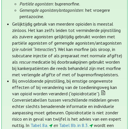
Partiële agonisten
: buprenorfine.
Gemengde agonisten/antagonisten
: het vroegere
pentazocine.
Gelijktijdig gebruik van meerdere opioïden is meestal
zinloos. Het kan zelfs leiden tot verminderde pijnstilling
als zuivere agonisten gelijktijdig gebruikt worden met
partiële agonisten of gemengde agonisten/antagonisten
(
zie rubriek “Interacties”
). Wel kan morfine (als siroop, in
subcutane injectie of als preparaat met normale afgifte)
als
rescue
medicatie bij doorbraakpijnen gebruikt worden
bij kankerpatiënten die reeds behandeld zijn met morfine
met verlengde afgifte of met of buprenorfinepleisters.
Bij onvoldoende pijnstilling, bij ernstige ongewenste
effecten of bij verandering van de toedieningsweg kan
van opioïd worden veranderd (“opioïdrotatie”).
Conversietabellen tussen verschillende middelen geven
echter slechts benaderende informatie en individuele
aanpassing moet gebeuren. Opioïdrotatie is niet zonder
risico en in geval van twijfel is het advies van een expert
nuttig. In
Tabel 8a.
en
Tabel 8b. in 8.3.
wordt een