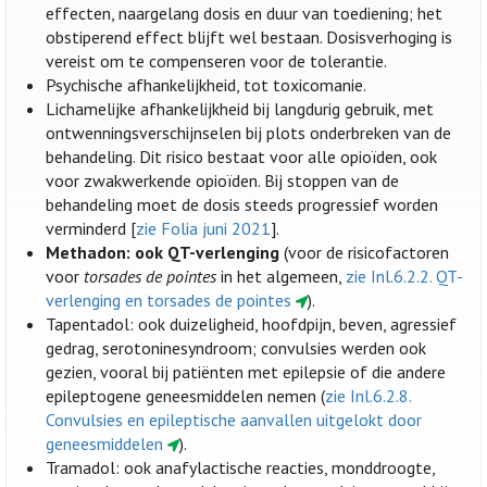
effecten, naargelang dosis en duur van toediening; het
obstiperend effect blijft wel bestaan. Dosisverhoging is
vereist om te compenseren voor de tolerantie.
Psychische afhankelijkheid, tot toxicomanie.
Lichamelijke afhankelijkheid bij langdurig gebruik, met
ontwenningsverschijnselen bij plots onderbreken van de
behandeling. Dit risico bestaat voor alle opioïden, ook
voor zwakwerkende opioïden. Bij stoppen van de
behandeling moet de dosis steeds progressief worden
verminderd [
zie Folia juni 2021
].
Methadon: ook QT-verlenging
(voor de risicofactoren
voor
torsades de pointes
in het algemeen,
zie Inl.6.2.2. QT-
verlenging en torsades de pointes
).
Tapentadol: ook duizeligheid, hoofdpijn, beven, agressief
gedrag, serotoninesyndroom; convulsies werden ook
gezien, vooral bij patiënten met epilepsie of die andere
epileptogene geneesmiddelen nemen (
zie Inl.6.2.8.
Convulsies en epileptische aanvallen uitgelokt door
geneesmiddelen
).
Tramadol: ook anafylactische reacties, monddroogte,