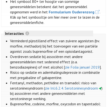
Het symbool 80+ ter hoogte van sommige
geneesmiddelen betekent dat het geneesmiddel
opgenomen werd in het
Formularium Ouderenzorg
.
Klik op het symbooltje om hier meer over te lezen in de
geneesmiddelenfiche.
Interacties
Verminderd pijnstillend effect van zuivere agonisten (bv.
morfine, methadon) bij het toevoegen van een partiële
agonist zoals buprenorfine of een opioïdantagonist.
Overdreven sedatie bij associëren met andere
geneesmiddelen met sederend effect (o.a.
benzodiazepines) of met alcohol [
zie Folia januari 2019
].
Risico op sedatie en ademhalingsdepressie in combinatie
met pregabaline of gabapentine.
Fentanyl, methadon, pethidine en tramadol: risico van
serotoninesyndroom (
zie Inl.6.2.4. Serotoninesyndroom
)
bij associëren met andere geneesmiddelen met
serotoninerge werking.
Buprenorfine, codeïne, morfine, oxycodon en tapentadol: