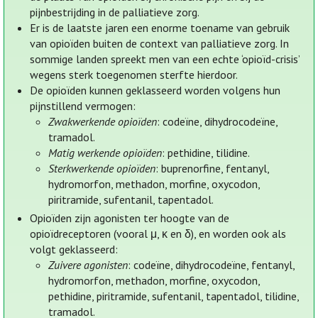
pijnbestrijding in de palliatieve zorg.
Er is de laatste jaren een enorme toename van gebruik
van opioïden buiten de context van palliatieve zorg. In
sommige landen spreekt men van een echte ‘opioïd-crisis’
wegens sterk toegenomen sterfte hierdoor.
De opioïden kunnen geklasseerd worden volgens hun
pijnstillend vermogen:
Zwakwerkende opioïden
: codeïne, dihydrocodeïne,
tramadol.
Matig werkende opioïden
: pethidine, tilidine.
Sterkwerkende opioïden
: buprenorfine, fentanyl,
hydromorfon, methadon, morfine, oxycodon,
piritramide, sufentanil, tapentadol.
Opioïden zijn agonisten ter hoogte van de
opioïdreceptoren (vooral μ, κ en δ), en worden ook als
volgt geklasseerd:
Zuivere agonisten
: codeïne, dihydrocodeïne, fentanyl,
hydromorfon, methadon, morfine, oxycodon,
pethidine, piritramide, sufentanil, tapentadol, tilidine,
tramadol.