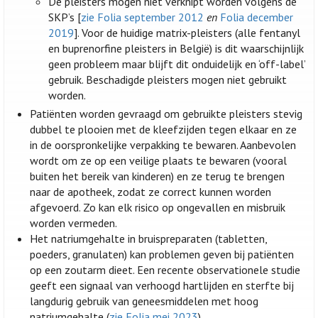
De pleisters mogen niet verknipt worden volgens de
SKP’s [
zie Folia september 2012
en
Folia december
2019
]. Voor de huidige matrix-pleisters (alle fentanyl
en buprenorfine pleisters in België) is dit waarschijnlijk
geen probleem maar blijft dit onduidelijk en ‘off-label’
gebruik. Beschadigde pleisters mogen niet gebruikt
worden.
Patiënten worden gevraagd om gebruikte pleisters stevig
dubbel te plooien met de kleefzijden tegen elkaar en ze
in de oorspronkelijke verpakking te bewaren. Aanbevolen
wordt om ze op een veilige plaats te bewaren (vooral
buiten het bereik van kinderen) en ze terug te brengen
naar de apotheek, zodat ze correct kunnen worden
afgevoerd. Zo kan elk risico op ongevallen en misbruik
worden vermeden.
Het natriumgehalte in bruispreparaten (tabletten,
poeders, granulaten) kan problemen geven bij patiënten
op een zoutarm dieet. Een recente observationele studie
geeft een signaal van verhoogd hartlijden en sterfte bij
langdurig gebruik van geneesmiddelen met hoog
natriumgehalte (
zie Folia mei 2023
).