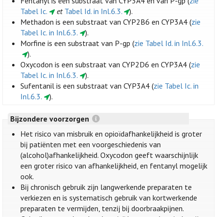
Fentanyl is een substraat van CYP3A4 en van P-gp (
zie
Tabel Ic.
et
Tabel Id. in Inl.6.3.
).
Methadon is een substraat van CYP2B6 en CYP3A4 (
zie
Tabel Ic. in Inl.6.3.
).
Morfine is een substraat van P-gp (
zie Tabel Id. in Inl.6.3.
).
Oxycodon is een substraat van CYP2D6 en CYP3A4 (
zie
Tabel Ic. in Inl.6.3.
).
Sufentanil is een substraat van CYP3A4 (
zie Tabel Ic. in
Inl.6.3.
).
Bijzondere voorzorgen
Het risico van misbruik en opioïdafhankelijkheid is groter
bij patiënten met een voorgeschiedenis van
(alcohol)afhankelijkheid. Oxycodon geeft waarschijnlijk
een groter risico van afhankelijkheid, en fentanyl mogelijk
ook.
Bij chronisch gebruik zijn langwerkende preparaten te
verkiezen en is systematisch gebruik van kortwerkende
preparaten te vermijden, tenzij bij doorbraakpijnen.