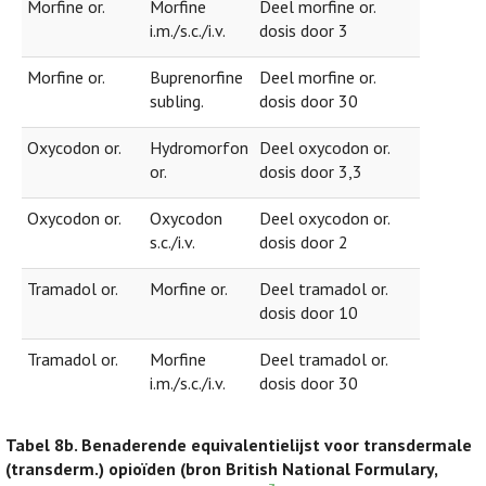
Morfine or.
Morfine
Deel morfine or.
i.m./s.c./i.v.
dosis door 3
Morfine or.
Buprenorfine
Deel morfine or.
subling.
dosis door 30
Oxycodon or.
Hydromorfon
Deel oxycodon or.
or.
dosis door 3,3
Oxycodon or.
Oxycodon
Deel oxycodon or.
s.c./i.v.
dosis door 2
Tramadol or.
Morfine or.
Deel tramadol or.
dosis door 10
Tramadol or.
Morfine
Deel tramadol or.
i.m./s.c./i.v.
dosis door 30
Tabel 8b.
Benaderende equivalentielijst voor transdermale
(transderm.) opioïden (bron British National Formulary,