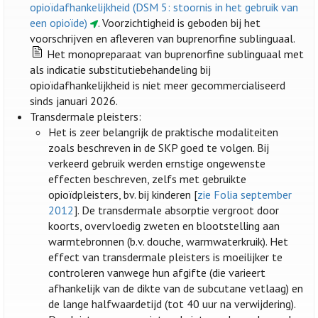
opioïdafhankelijkheid (DSM 5: stoornis in het gebruik van
een opioïde)
. Voorzichtigheid is geboden bij het
voorschrijven en afleveren van buprenorfine sublinguaal.
Het monopreparaat van buprenorfine sublinguaal met
als indicatie substitutiebehandeling bij
opioïdafhankelijkheid is niet meer gecommercialiseerd
sinds januari 2026.
Transdermale pleisters:
Het is zeer belangrijk de praktische modaliteiten
zoals beschreven in de SKP goed te volgen. Bij
verkeerd gebruik werden ernstige ongewenste
effecten beschreven, zelfs met gebruikte
opioïdpleisters, bv. bij kinderen [
zie Folia september
2012
]. De transdermale absorptie vergroot door
koorts, overvloedig zweten en blootstelling aan
warmtebronnen (b.v. douche, warmwaterkruik). Het
effect van transdermale pleisters is moeilijker te
controleren vanwege hun afgifte (die varieert
afhankelijk van de dikte van de subcutane vetlaag) en
de lange halfwaardetijd (tot 40 uur na verwijdering).