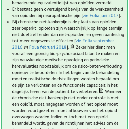
benaderende equivalentielijst van opioïden vermeld.
Er bestaat geen overtuigend bewijs van de werkzaamheid
van opioïden bij neuropathische pijn [
zie Folia juni 2017
].
Bij chronische niet-kankerpijn is de plaats van opioïden
zeer beperkt: opioïden zijn waarschijnlijk op lange termijn
niet doeltreffender dan niet-opioïden, en geven aanleiding
tot meer ongewenste effecten [
zie Folia september
2016
en
Folia februari 2018
].
Zeker hier dient men
vooraf een grondig bio-psychosociaal bilan te maken en
zijn nauwkeurige medische opvolging en periodieke
herevaluaties noodzakelijk om de risico-batenverhouding
opnieuw te beoordelen. In het begin van de behandeling
moeten realistische doelstellingen worden bepaald om
de pijn te verlichten en de functionele capaciteit in het
dagelijks leven van de patiënt te verbeteren.
Wanneer
de chronische niet-kankerpijn niet onder controle is met
een opioïd, moet nagegaan worden of het opioïd moet
worden voortgezet en moet afbouwen van het opioïd
overwogen worden. Indien er toch met een opioïd
behandeld wordt, geven de richtlijnen het advies om de