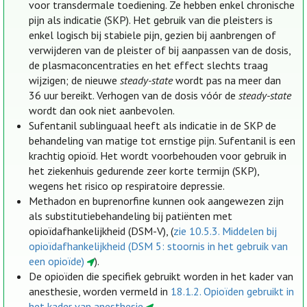
voor transdermale toediening. Ze hebben enkel chronische
pijn als indicatie (SKP). Het gebruik van die pleisters is
enkel logisch bij stabiele pijn, gezien bij aanbrengen of
verwijderen van de pleister of bij aanpassen van de dosis,
de plasmaconcentraties en het effect slechts traag
wijzigen; de nieuwe
steady-state
wordt pas na meer dan
36 uur bereikt. Verhogen van de dosis vóór de
steady-state
wordt dan ook niet aanbevolen.
Sufentanil sublinguaal heeft als indicatie in de SKP de
behandeling van matige tot ernstige pijn. Sufentanil is een
krachtig opioïd. Het wordt voorbehouden voor gebruik in
het ziekenhuis gedurende zeer korte termijn (SKP),
wegens het risico op respiratoire depressie.
Methadon en buprenorfine kunnen ook aangewezen zijn
als substitutiebehandeling bij patiënten met
opioïdafhankelijkheid (DSM-V), (
zie 10.5.3. Middelen bij
opioïdafhankelijkheid (DSM 5: stoornis in het gebruik van
een opioïde)
).
De opioïden die specifiek gebruikt worden in het kader van
anesthesie, worden vermeld in
18.1.2. Opioïden gebruikt in
het kader van anesthesie
.