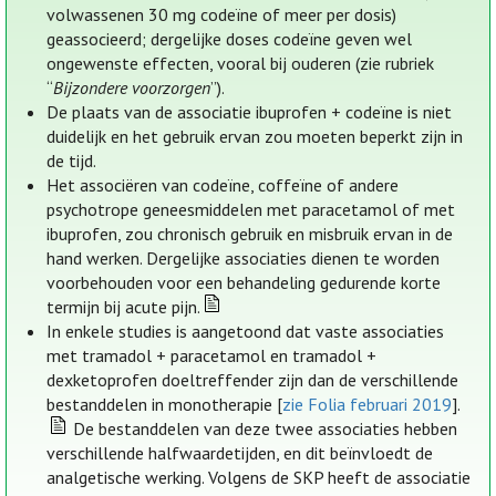
volwassenen 30 mg codeïne of meer per dosis)
geassocieerd; dergelijke doses codeïne geven wel
ongewenste effecten, vooral bij ouderen (zie rubriek
“
Bijzondere voorzorgen
”).
De plaats van de associatie ibuprofen + codeïne is niet
duidelijk en het gebruik ervan zou moeten beperkt zijn in
de tijd.
Het associëren van codeïne, coffeïne of andere
psychotrope geneesmiddelen met paracetamol of met
ibuprofen, zou chronisch gebruik en misbruik ervan in de
hand werken. Dergelijke associaties dienen te worden
voorbehouden voor een behandeling gedurende korte
termijn bij acute pijn.
In enkele studies is aangetoond dat vaste associaties
met tramadol + paracetamol en tramadol +
dexketoprofen doeltreffender zijn dan de verschillende
bestanddelen in monotherapie [
zie Folia februari 2019
].
De bestanddelen van deze twee associaties hebben
verschillende halfwaardetijden, en dit beïnvloedt de
analgetische werking. Volgens de SKP heeft de associatie