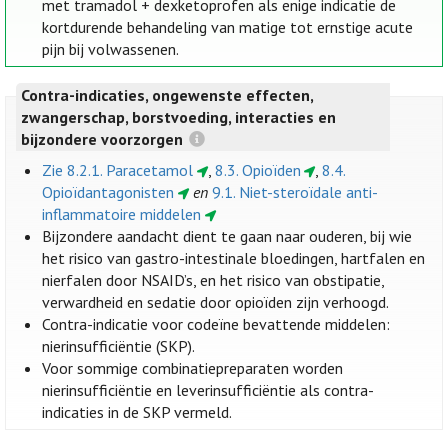
met tramadol + dexketoprofen als enige indicatie de
kortdurende behandeling van matige tot ernstige acute
pijn bij volwassenen.
Contra-indicaties, ongewenste effecten,
zwangerschap, borstvoeding, interacties en
bijzondere voorzorgen
Zie 8.2.1. Paracetamol
,
8.3. Opioïden
,
8.4.
Opioïdantagonisten
en
9.1. Niet-steroïdale anti-
inflammatoire middelen
Bijzondere aandacht dient te gaan naar ouderen, bij wie
het risico van gastro-intestinale bloedingen, hartfalen en
nierfalen door NSAID’s, en het risico van obstipatie,
verwardheid en sedatie door opioïden zijn verhoogd.
Contra-indicatie voor codeïne bevattende middelen:
nierinsufficiëntie (SKP).
Voor sommige combinatiepreparaten worden
nierinsufficiëntie en leverinsufficiëntie als contra-
indicaties in de SKP vermeld.