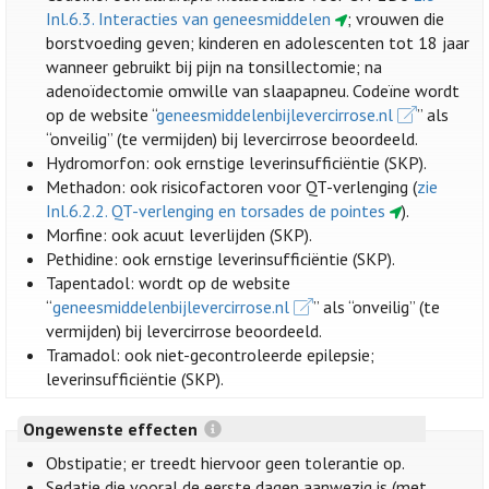
Inl.6.3. Interacties van geneesmiddelen
; vrouwen die
borstvoeding geven; kinderen en adolescenten tot 18 jaar
wanneer gebruikt bij pijn na tonsillectomie; na
adenoïdectomie omwille van slaapapneu. Codeïne wordt
op de website “
geneesmiddelenbijlevercirrose.nl
” als
“onveilig” (te vermijden) bij levercirrose beoordeeld.
Hydromorfon: ook ernstige leverinsufficiëntie (SKP).
Methadon: ook risicofactoren voor QT-verlenging (
zie
Inl.6.2.2. QT-verlenging en torsades de pointes
).
Morfine: ook acuut leverlijden (SKP).
Pethidine: ook ernstige leverinsufficiëntie (SKP).
Tapentadol: wordt op de website
“
geneesmiddelenbijlevercirrose.nl
” als “onveilig” (te
vermijden) bij levercirrose beoordeeld.
Tramadol: ook niet-gecontroleerde epilepsie;
leverinsufficiëntie (SKP).
Ongewenste effecten
Obstipatie; er treedt hiervoor geen tolerantie op.
Sedatie die vooral de eerste dagen aanwezig is (met