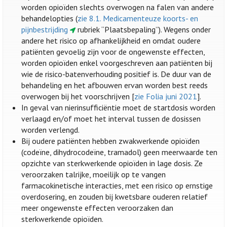
worden opioïden slechts overwogen na falen van andere
behandelopties (
zie 8.1. Medicamenteuze koorts- en
pijnbestrijding
rubriek “Plaatsbepaling”). Wegens onder
andere het risico op afhankelijkheid en omdat oudere
patiënten gevoelig zijn voor de ongewenste effecten,
worden opioïden enkel voorgeschreven aan patiënten bij
wie de risico-batenverhouding positief is. De duur van de
behandeling en het afbouwen ervan worden best reeds
overwogen bij het voorschrijven [
zie Folia juni 2021
].
In geval van nierinsufficiëntie moet de startdosis worden
verlaagd en/of moet het interval tussen de dosissen
worden verlengd.
Bij oudere patiënten hebben zwakwerkende opioïden
(codeïne, dihydrocodeïne, tramadol) geen meerwaarde ten
opzichte van sterkwerkende opioïden in lage dosis. Ze
veroorzaken talrijke, moeilijk op te vangen
farmacokinetische interacties, met een risico op ernstige
overdosering, en zouden bij kwetsbare ouderen relatief
meer ongewenste effecten veroorzaken dan
sterkwerkende opioïden.