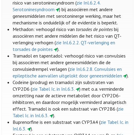
risico van serotoninesyndroom (
zie Inl.6.2.4.
Serotoninesyndroom
) bij associëren met andere
geneesmiddelen met serotoninerge werking, maar het
mechanisme is onduidelijk of de evidentie is beperkt.
Methadon: verhoogd risico van
torsades de pointes
bij
associëren met andere middelen die het risico van QT-
verlenging verhogen (
zie Inl.6.2.2. QT-verlenging en
torsades de pointes
).
Tramadol en tapentadol: verhoogd risico van convulsies
bij associëren met andere geneesmiddelen die de
convulsiedrempel verlagen (
zie Inl.6.2.8. Convulsies en
epileptische aanvallen uitgelokt door geneesmiddelen
).
Codeïne (prodrug) en tramadol zijn substraten van
CYP2D6 (
zie Tabel Ic. in Inl.6.3.
) met o.a. verminderde
omzetting naar de actieve metaboliet door CYP2D6-
inhibitoren, en daardoor mogelijk verminderd analgetisch
effect. Tramadol is ook een substraat van CYP2B6 (
zie
Tabel Ic. in Inl.6.3.
).
Buprenorfine is een substraat van CYP3A4 (
zie Tabel Ic. in
Inl.6.3.
).