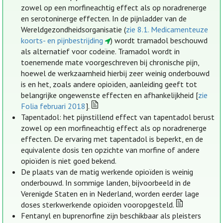
zowel op een morfineachtig effect als op noradrenerge
en serotoninerge effecten. In de pijnladder van de
Wereldgezondheidsorganisatie (
zie 8.1. Medicamenteuze
koorts- en pijnbestrijding
) wordt tramadol beschouwd
als alternatief voor codeïne. Tramadol wordt in
toenemende mate voorgeschreven bij chronische pijn,
hoewel de werkzaamheid hierbij zeer weinig onderbouwd
is en het, zoals andere opioïden, aanleiding geeft tot
belangrijke ongewenste effecten en afhankelijkheid [
zie
Folia februari 2018
].
Tapentadol: het pijnstillend effect van tapentadol berust
zowel op een morfineachtig effect als op noradrenerge
effecten. De ervaring met tapentadol is beperkt, en de
equivalente dosis ten opzichte van morfine of andere
opioïden is niet goed bekend.
De plaats van de matig werkende opioïden is weinig
onderbouwd. In sommige landen, bijvoorbeeld in de
Verenigde Staten en in Nederland, worden eerder lage
doses sterkwerkende opioïden vooropgesteld.
Fentanyl en buprenorfine zijn beschikbaar als pleisters