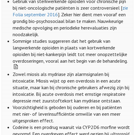
Gebruik van sterkwerkende opioïden voor chronische pijn
bij niet-oncologische patiënten is zeer controversieel [
zie
Folia september 2016
]. Zeker hier dient men vooraf een
grondig bio-psychosociaal bilan te maken. Nauwkeurige
medische opvolging en periodieke herevaluaties zijn
noodzakelijk.
Sommige studies suggereren dat het gebruik van
langwerkende opioïden in plaats van kortwerkende
opioïden bij niet-kankerpijn leidt tot meer onopzettelijke
overdoseringen, vooral aan het begin van de behandeling.
Zowel miosis als mydriase zijn alarmsignalen bij
intoxicatie. Miosis wijst op een overdosis in een acute
situatie, maar kan bij chronische gebruikers afwezig zijn bij
intoxicatie. Bij acute overdosis met ernstige respiratoire
depressie met zuurstoftekort kan mydriase ontstaan.
Voorzichtigheid is geboden bij ouderen en bij patiënten
met nier- of leverinsufficiëntie omwille van een meer
uitgesproken effect.
Codeïne is een prodrug waaruit via CYP2D6 morfine wordt
gevormd. Een overdreven effect werd gezien bij
ultrarapid