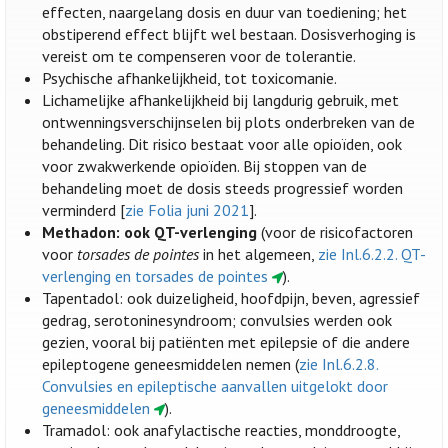
effecten, naargelang dosis en duur van toediening; het
obstiperend effect blijft wel bestaan. Dosisverhoging is
vereist om te compenseren voor de tolerantie.
Psychische afhankelijkheid, tot toxicomanie.
Lichamelijke afhankelijkheid bij langdurig gebruik, met
ontwenningsverschijnselen bij plots onderbreken van de
behandeling. Dit risico bestaat voor alle opioïden, ook
voor zwakwerkende opioïden. Bij stoppen van de
behandeling moet de dosis steeds progressief worden
verminderd [
zie Folia juni 2021
].
Methadon: ook QT-verlenging
(voor de risicofactoren
voor
torsades de pointes
in het algemeen,
zie Inl.6.2.2. QT-
verlenging en torsades de pointes
).
Tapentadol: ook duizeligheid, hoofdpijn, beven, agressief
gedrag, serotoninesyndroom; convulsies werden ook
gezien, vooral bij patiënten met epilepsie of die andere
epileptogene geneesmiddelen nemen (
zie Inl.6.2.8.
Convulsies en epileptische aanvallen uitgelokt door
geneesmiddelen
).
Tramadol: ook anafylactische reacties, monddroogte,