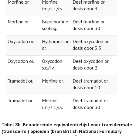
Morfine or.
Morfine
Deel morfine or.
i.m./s.c./i.v.
dosis door 3
Morfine or.
Buprenorfine
Deel morfine or.
subling.
dosis door 30
Oxycodon or.
Hydromorfon
Deel oxycodon or.
or.
dosis door 3,3
Oxycodon or.
Oxycodon
Deel oxycodon or.
s.c./i.v.
dosis door 2
Tramadol or.
Morfine or.
Deel tramadol or.
dosis door 10
Tramadol or.
Morfine
Deel tramadol or.
i.m./s.c./i.v.
dosis door 30
Tabel 8b.
Benaderende equivalentielijst voor transdermale
(transderm.) opioïden (bron British National Formulary,