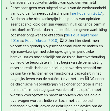
benaderende equivalentielijst van opioïden vermeld.
Er bestaat geen overtuigend bewijs van de werkzaamheid
van opioïden bij neuropathische pijn [
zie Folia juni 2017
].
Bij chronische niet-kankerpijn is de plaats van opioïden
zeer beperkt: opioïden zijn waarschijnlijk op lange termijn
niet doeltreffender dan niet-opioïden, en geven aanleiding
tot meer ongewenste effecten [
zie Folia september
2016
en
Folia februari 2018
].
Zeker hier dient men
vooraf een grondig bio-psychosociaal bilan te maken en
zijn nauwkeurige medische opvolging en periodieke
herevaluaties noodzakelijk om de risico-batenverhouding
opnieuw te beoordelen. In het begin van de behandeling
moeten realistische doelstellingen worden bepaald om
de pijn te verlichten en de functionele capaciteit in het
dagelijks leven van de patiënt te verbeteren.
Wanneer
de chronische niet-kankerpijn niet onder controle is met
een opioïd, moet nagegaan worden of het opioïd moet
worden voortgezet en moet afbouwen van het opioïd
overwogen worden. Indien er toch met een opioïd
behandeld wordt, geven de richtlijnen het advies om de