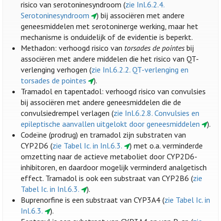
risico van serotoninesyndroom (
zie Inl.6.2.4.
Serotoninesyndroom
) bij associëren met andere
geneesmiddelen met serotoninerge werking, maar het
mechanisme is onduidelijk of de evidentie is beperkt.
Methadon: verhoogd risico van
torsades de pointes
bij
associëren met andere middelen die het risico van QT-
verlenging verhogen (
zie Inl.6.2.2. QT-verlenging en
torsades de pointes
).
Tramadol en tapentadol: verhoogd risico van convulsies
bij associëren met andere geneesmiddelen die de
convulsiedrempel verlagen (
zie Inl.6.2.8. Convulsies en
epileptische aanvallen uitgelokt door geneesmiddelen
).
Codeïne (prodrug) en tramadol zijn substraten van
CYP2D6 (
zie Tabel Ic. in Inl.6.3.
) met o.a. verminderde
omzetting naar de actieve metaboliet door CYP2D6-
inhibitoren, en daardoor mogelijk verminderd analgetisch
effect. Tramadol is ook een substraat van CYP2B6 (
zie
Tabel Ic. in Inl.6.3.
).
Buprenorfine is een substraat van CYP3A4 (
zie Tabel Ic. in
Inl.6.3.
).