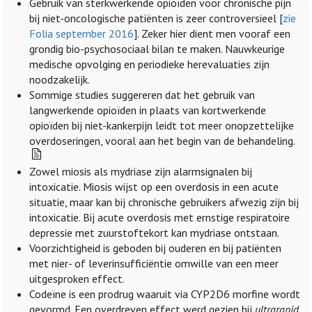
Gebruik van sterkwerkende opioïden voor chronische pijn
bij niet-oncologische patiënten is zeer controversieel [
zie
Folia september 2016
]. Zeker hier dient men vooraf een
grondig bio-psychosociaal bilan te maken. Nauwkeurige
medische opvolging en periodieke herevaluaties zijn
noodzakelijk.
Sommige studies suggereren dat het gebruik van
langwerkende opioïden in plaats van kortwerkende
opioïden bij niet-kankerpijn leidt tot meer onopzettelijke
overdoseringen, vooral aan het begin van de behandeling.
Zowel miosis als mydriase zijn alarmsignalen bij
intoxicatie. Miosis wijst op een overdosis in een acute
situatie, maar kan bij chronische gebruikers afwezig zijn bij
intoxicatie. Bij acute overdosis met ernstige respiratoire
depressie met zuurstoftekort kan mydriase ontstaan.
Voorzichtigheid is geboden bij ouderen en bij patiënten
met nier- of leverinsufficiëntie omwille van een meer
uitgesproken effect.
Codeïne is een prodrug waaruit via CYP2D6 morfine wordt
gevormd. Een overdreven effect werd gezien bij
ultrarapid