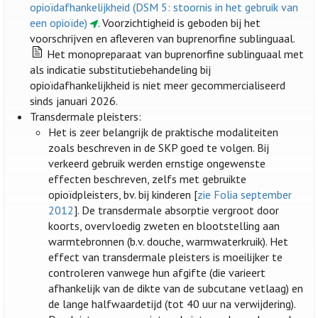
opioïdafhankelijkheid (DSM 5: stoornis in het gebruik van
een opioïde)
. Voorzichtigheid is geboden bij het
voorschrijven en afleveren van buprenorfine sublinguaal.
Het monopreparaat van buprenorfine sublinguaal met
als indicatie substitutiebehandeling bij
opioïdafhankelijkheid is niet meer gecommercialiseerd
sinds januari 2026.
Transdermale pleisters:
Het is zeer belangrijk de praktische modaliteiten
zoals beschreven in de SKP goed te volgen. Bij
verkeerd gebruik werden ernstige ongewenste
effecten beschreven, zelfs met gebruikte
opioïdpleisters, bv. bij kinderen [
zie Folia september
2012
]. De transdermale absorptie vergroot door
koorts, overvloedig zweten en blootstelling aan
warmtebronnen (b.v. douche, warmwaterkruik). Het
effect van transdermale pleisters is moeilijker te
controleren vanwege hun afgifte (die varieert
afhankelijk van de dikte van de subcutane vetlaag) en
de lange halfwaardetijd (tot 40 uur na verwijdering).