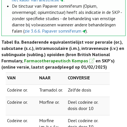
De tinctuur van Papaver somniferum (Opium,
onvermengd; opiumtinctuur) heeft als indicatie in de SKP -
zonder specifieke studies - de behandeling van ernstige
diarree bij volwassenen wanneer andere behandelingen
falen (
zie 3.6.6. Papaver somniferum
).
Tabel 8a.
Benaderende equivalentielijst voor perorale (or.),
subcutane (s.c.), intramusculaire (i.m.), intraveneuze (i.v.) en
sublinguale (subling.) opioïden (bron British National
Formulary,
Farmacotherapeutisch Kompas
en SKP's)
(online versie, laatst geraadpleegd op 01/02/2025)
VAN
NAAR
CONVERSIE
Codeïne or.
Tramadol or.
Zelfde dosis
Codeïne or.
Morfine or.
Deel codeïne or.
dosis door 10
Codeïne or.
Morfine
Deel codeïne or.
i.m./s.c./i.v.
dosis door 30