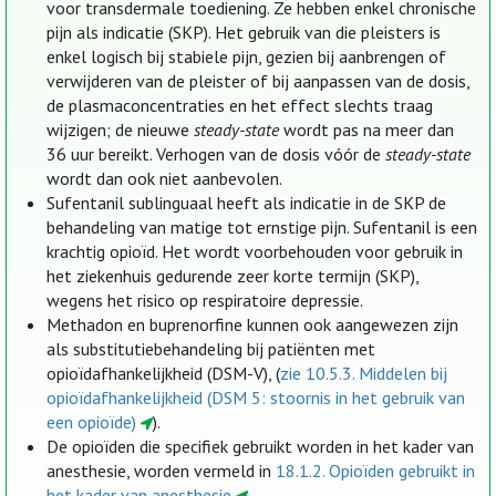
voor transdermale toediening. Ze hebben enkel chronische
pijn als indicatie (SKP). Het gebruik van die pleisters is
enkel logisch bij stabiele pijn, gezien bij aanbrengen of
verwijderen van de pleister of bij aanpassen van de dosis,
de plasmaconcentraties en het effect slechts traag
wijzigen; de nieuwe
steady-state
wordt pas na meer dan
36 uur bereikt. Verhogen van de dosis vóór de
steady-state
wordt dan ook niet aanbevolen.
Sufentanil sublinguaal heeft als indicatie in de SKP de
behandeling van matige tot ernstige pijn. Sufentanil is een
krachtig opioïd. Het wordt voorbehouden voor gebruik in
het ziekenhuis gedurende zeer korte termijn (SKP),
wegens het risico op respiratoire depressie.
Methadon en buprenorfine kunnen ook aangewezen zijn
als substitutiebehandeling bij patiënten met
opioïdafhankelijkheid (DSM-V), (
zie 10.5.3. Middelen bij
opioïdafhankelijkheid (DSM 5: stoornis in het gebruik van
een opioïde)
).
De opioïden die specifiek gebruikt worden in het kader van
anesthesie, worden vermeld in
18.1.2. Opioïden gebruikt in
het kader van anesthesie
.