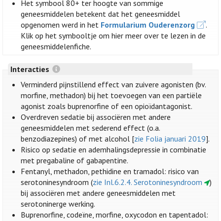
Het symbool 80+ ter hoogte van sommige
geneesmiddelen betekent dat het geneesmiddel
opgenomen werd in het
Formularium Ouderenzorg
.
Klik op het symbooltje om hier meer over te lezen in de
geneesmiddelenfiche.
Interacties
Verminderd pijnstillend effect van zuivere agonisten (bv.
morfine, methadon) bij het toevoegen van een partiële
agonist zoals buprenorfine of een opioïdantagonist.
Overdreven sedatie bij associëren met andere
geneesmiddelen met sederend effect (o.a.
benzodiazepines) of met alcohol [
zie Folia januari 2019
].
Risico op sedatie en ademhalingsdepressie in combinatie
met pregabaline of gabapentine.
Fentanyl, methadon, pethidine en tramadol: risico van
serotoninesyndroom (
zie Inl.6.2.4. Serotoninesyndroom
)
bij associëren met andere geneesmiddelen met
serotoninerge werking.
Buprenorfine, codeïne, morfine, oxycodon en tapentadol: