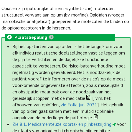
Opiaten zijn (natuurlijke of semi-synthetische) moleculen
structureel verwant aan opium (bv. morfine). Opioïden (vroeger
“narcotische analgetica”) groeperen alle moleculen die binden op
de opioïdreceptoren in de hersenen.
Plaatsbepaling
Bij het opstarten van opioïden is het belangrijk om voor
elk individu realistische doelstellingen vast te leggen om
de pijn te verlichten en de dagelijkse functionele
capaciteit te verbeteren. De risico-batenverhouding moet
regelmatig worden geëvalueerd. Het is noodzakelijk de
patiënt vooraf te informeren over de risico’s op de meest
voorkomende ongewenste effecten, zoals misselijkheid
en obstipatie, maar ook over de noodzaak van het
geleidelijk stoppen met de medicatie
[i.v.m. het
afbouwen van opioïden,
zie Folia juni 2021
]. Het gebruik
van opioïden gaat samen met een multidisciplinaire
aanpak van de onderliggende pathologie.
Zie 8.1. Medicamenteuze koorts- en pijnbestrijding
voor
de plaats van opioïden bij chronische pijn en bij de