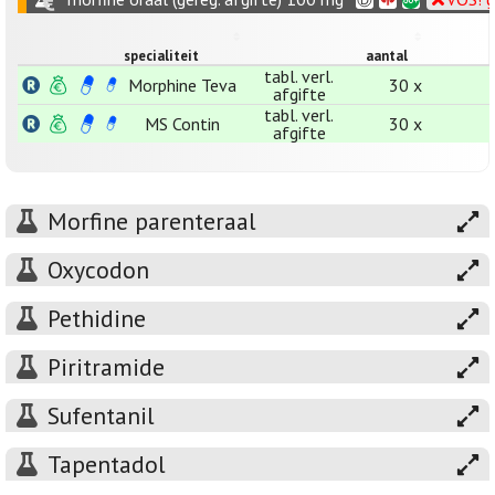
specialiteit
aantal
tabl. verl.
Morphine Teva
30 x
afgifte
tabl. verl.
MS Contin
30 x
afgifte
Morfine parenteraal
Oxycodon
Pethidine
Piritramide
Sufentanil
Tapentadol