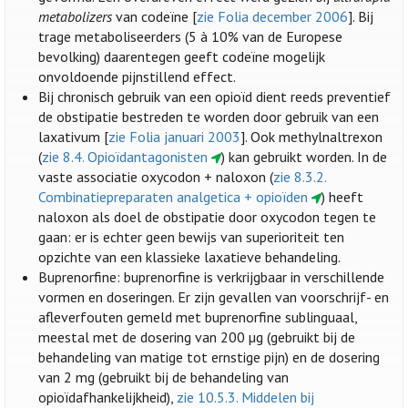
metabolizers
van codeïne [
zie Folia december 2006
]. Bij
trage metaboliseerders (5 à 10% van de Europese
bevolking) daarentegen geeft codeïne mogelijk
onvoldoende pijnstillend effect.
Bij chronisch gebruik van een opioïd dient reeds preventief
de obstipatie bestreden te worden door gebruik van een
laxativum [
zie Folia januari 2003
]. Ook methylnaltrexon
(
zie 8.4. Opioïdantagonisten
) kan gebruikt worden. In de
vaste associatie oxycodon + naloxon (
zie 8.3.2.
Combinatiepreparaten analgetica + opioïden
) heeft
naloxon als doel de obstipatie door oxycodon tegen te
gaan: er is echter geen bewijs van superioriteit ten
opzichte van een klassieke laxatieve behandeling.
Buprenorfine: buprenorfine is verkrijgbaar in verschillende
vormen en doseringen. Er zijn gevallen van voorschrijf- en
afleverfouten gemeld met buprenorfine sublinguaal,
meestal met de dosering van 200 µg (gebruikt bij de
behandeling van matige tot ernstige pijn) en de dosering
van 2 mg (gebruikt bij de behandeling van
opioïdafhankelijkheid),
zie 10.5.3. Middelen bij