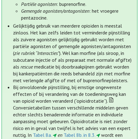
Partiële agonisten
: buprenorfine.
Gemengde agonisten/antagonisten
: het vroegere
pentazocine.
Gelijktijdig gebruik van meerdere opioïden is meestal
zinloos. Het kan zelfs leiden tot verminderde pijnstilling
als zuivere agonisten gelijktijdig gebruikt worden met
partiële agonisten of gemengde agonisten/antagonisten
(
zie rubriek “Interacties”
). Wel kan morfine (als siroop, in
subcutane injectie of als preparaat met normale afgifte)
als
rescue
medicatie bij doorbraakpijnen gebruikt worden
bij kankerpatiënten die reeds behandeld zijn met morfine
met verlengde afgifte of met of buprenorfinepleisters.
Bij onvoldoende pijnstilling, bij ernstige ongewenste
effecten of bij verandering van de toedieningsweg kan
van opioïd worden veranderd (“opioïdrotatie”).
Conversietabellen tussen verschillende middelen geven
echter slechts benaderende informatie en individuele
aanpassing moet gebeuren. Opioïdrotatie is niet zonder
risico en in geval van twijfel is het advies van een expert
nuttig. In
Tabel 8a.
en
Tabel 8b. in 8.3.
wordt een