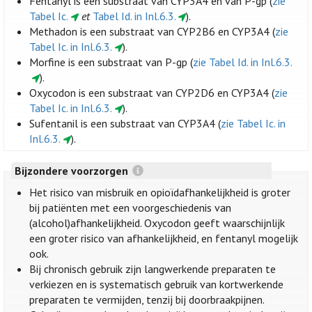
Fentanyl is een substraat van CYP3A4 en van P-gp (
zie
Tabel Ic.
et
Tabel Id. in Inl.6.3.
).
Methadon is een substraat van CYP2B6 en CYP3A4 (
zie
Tabel Ic. in Inl.6.3.
).
Morfine is een substraat van P-gp (
zie Tabel Id. in Inl.6.3.
).
Oxycodon is een substraat van CYP2D6 en CYP3A4 (
zie
Tabel Ic. in Inl.6.3.
).
Sufentanil is een substraat van CYP3A4 (
zie Tabel Ic. in
Inl.6.3.
).
Bijzondere voorzorgen
Het risico van misbruik en opioïdafhankelijkheid is groter
bij patiënten met een voorgeschiedenis van
(alcohol)afhankelijkheid. Oxycodon geeft waarschijnlijk
een groter risico van afhankelijkheid, en fentanyl mogelijk
ook.
Bij chronisch gebruik zijn langwerkende preparaten te
verkiezen en is systematisch gebruik van kortwerkende
preparaten te vermijden, tenzij bij doorbraakpijnen.