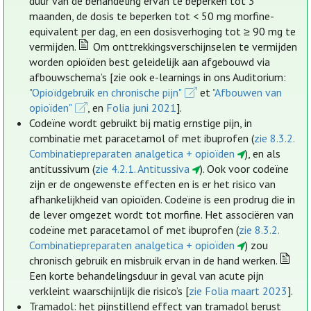
duur van de behandeling ervan te beperken tot 3
maanden, de dosis te beperken tot < 50 mg morfine-
equivalent per dag, en een dosisverhoging tot ≥ 90 mg te
vermijden.
Om onttrekkingsverschijnselen te vermijden
worden opioïden best geleidelijk aan afgebouwd via
afbouwschema’s [zie ook e-learnings in ons Auditorium:
"Opioïdgebruik en chronische pijn"
et
"Afbouwen van
opioïden"
, en
Folia juni 2021
].
Codeïne wordt gebruikt bij matig ernstige pijn, in
combinatie met paracetamol of met ibuprofen (
zie 8.3.2.
Combinatiepreparaten analgetica + opioïden
), en als
antitussivum (
zie 4.2.1. Antitussiva
). Ook voor codeïne
zijn er de ongewenste effecten en is er het risico van
afhankelijkheid van opioïden. Codeïne is een prodrug die in
de lever omgezet wordt tot morfine. Het associëren van
codeïne met paracetamol of met ibuprofen (
zie 8.3.2.
Combinatiepreparaten analgetica + opioïden
) zou
chronisch gebruik en misbruik ervan in de hand werken.
Een korte behandelingsduur in geval van acute pijn
verkleint waarschijnlijk die risico’s [
zie Folia maart 2023
].
Tramadol: het pijnstillend effect van tramadol berust