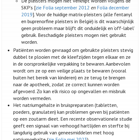
De pleisters mogen niet verknipt worden volgens de
SKP’s [
zie Folia september 2012
en
Folia december
2019
]. Voor de huidige matrix-pleisters (alle fentanyl
en buprenorfine pleisters in België) is dit waarschijnlijk
geen probleem maar blijft dit onduidelijk en ‘off-label’
gebruik. Beschadigde pleisters mogen niet gebruikt
worden.
Patiënten worden gevraagd om gebruikte pleisters stevig
dubbel te plooien met de kleefzijden tegen elkaar en ze
in de oorspronkelijke verpakking te bewaren. Aanbevolen
wordt om ze op een veilige plaats te bewaren (vooral
buiten het bereik van kinderen) en ze terug te brengen
naar de apotheek, zodat ze correct kunnen worden
afgevoerd. Zo kan elk risico op ongevallen en misbruik
worden vermeden.
Het natriumgehalte in bruispreparaten (tabletten,
poeders, granulaten) kan problemen geven bij patiënten
op een zoutarm dieet. Een recente observationele studie
geeft een signaal van verhoogd hartlijden en sterfte bij
langdurig gebruik van geneesmiddelen met hoog
natriumgehalte (
zie Folia mei 2023
).