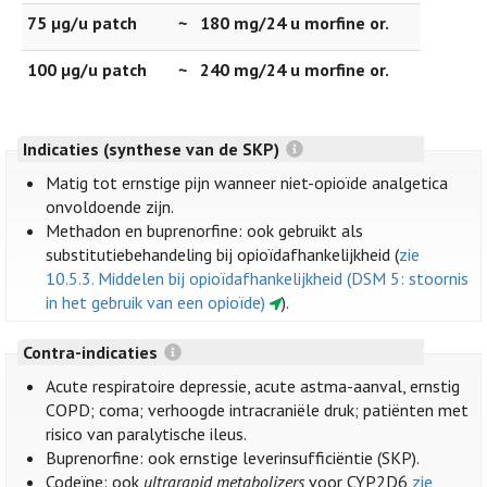
75 µg/u patch
~
180 mg/24 u morfine or.
100 µg/u patch
~
240 mg/24 u morfine or.
Indicaties (synthese van de SKP)
Matig tot ernstige pijn wanneer niet-opioïde analgetica
onvoldoende zijn.
Methadon en buprenorfine: ook gebruikt als
substitutiebehandeling bij opioïdafhankelijkheid (
zie
10.5.3. Middelen bij opioïdafhankelijkheid (DSM 5: stoornis
in het gebruik van een opioïde)
).
Contra-indicaties
Acute respiratoire depressie, acute astma-aanval, ernstig
COPD; coma; verhoogde intracraniële druk; patiënten met
risico van paralytische ileus.
Buprenorfine: ook ernstige leverinsufficiëntie (SKP).
Codeïne: ook
ultrarapid metabolizers
voor CYP2D6
zie