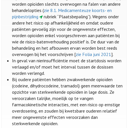
worden opioïden slechts overwogen na falen van andere
behandelopties (
zie 8.1. Medicamenteuze koorts- en
pijnbestrijding
rubriek “Plaatsbepaling”). Wegens onder
andere het risico op afhankelijkheid en omdat oudere
patiënten gevoelig zijn voor de ongewenste effecten,
worden opioïden enkel voorgeschreven aan patiënten bij
wie de risico-batenverhouding positief is. De duur van de
behandeling en het afbouwen ervan worden best reeds
overwogen bij het voorschrijven [
zie Folia juni 2021
].
In geval van nierinsufficiëntie moet de startdosis worden
verlaagd en/of moet het interval tussen de dosissen
worden verlengd.
Bij oudere patiënten hebben zwakwerkende opioïden
(codeïne, dihydrocodeïne, tramadol) geen meerwaarde ten
opzichte van sterkwerkende opioïden in lage dosis. Ze
veroorzaken talrijke, moeilijk op te vangen
farmacokinetische interacties, met een risico op ernstige
overdosering, en zouden bij kwetsbare ouderen relatief
meer ongewenste effecten veroorzaken dan
sterkwerkende opioïden.