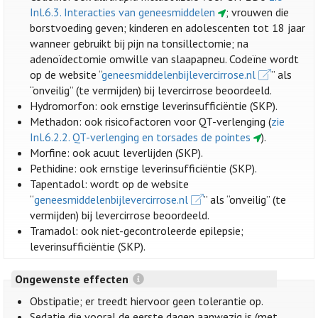
Inl.6.3. Interacties van geneesmiddelen
; vrouwen die
borstvoeding geven; kinderen en adolescenten tot 18 jaar
wanneer gebruikt bij pijn na tonsillectomie; na
adenoïdectomie omwille van slaapapneu. Codeïne wordt
op de website “
geneesmiddelenbijlevercirrose.nl
” als
“onveilig” (te vermijden) bij levercirrose beoordeeld.
Hydromorfon: ook ernstige leverinsufficiëntie (SKP).
Methadon: ook risicofactoren voor QT-verlenging (
zie
Inl.6.2.2. QT-verlenging en torsades de pointes
).
Morfine: ook acuut leverlijden (SKP).
Pethidine: ook ernstige leverinsufficiëntie (SKP).
Tapentadol: wordt op de website
“
geneesmiddelenbijlevercirrose.nl
” als “onveilig” (te
vermijden) bij levercirrose beoordeeld.
Tramadol: ook niet-gecontroleerde epilepsie;
leverinsufficiëntie (SKP).
Ongewenste effecten
Obstipatie; er treedt hiervoor geen tolerantie op.
Sedatie die vooral de eerste dagen aanwezig is (met