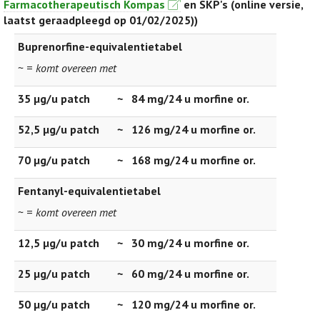
Farmacotherapeutisch Kompas
en SKP's (online versie,
laatst geraadpleegd op 01/02/2025))
Buprenorfine-equivalentietabel
~ =
komt overeen met
35 µg/u patch
~
84 mg/24 u morfine or.
52,5 µg/u patch
~
126 mg/24 u morfine or.
70 µg/u patch
~
168 mg/24 u morfine or.
Fentanyl-equivalentietabel
~ =
komt overeen met
12,5 µg/u patch
~
30 mg/24 u morfine or.
25 µg/u patch
~
60 mg/24 u morfine or.
50 µg/u patch
~
120 mg/24 u morfine or.