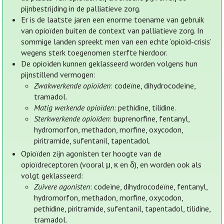
pijnbestrijding in de palliatieve zorg.
Er is de laatste jaren een enorme toename van gebruik
van opioïden buiten de context van palliatieve zorg. In
sommige landen spreekt men van een echte ‘opioïd-crisis’
wegens sterk toegenomen sterfte hierdoor.
De opioïden kunnen geklasseerd worden volgens hun
pijnstillend vermogen:
Zwakwerkende opioïden
: codeïne, dihydrocodeïne,
tramadol.
Matig werkende opioïden
: pethidine, tilidine.
Sterkwerkende opioïden
: buprenorfine, fentanyl,
hydromorfon, methadon, morfine, oxycodon,
piritramide, sufentanil, tapentadol.
Opioïden zijn agonisten ter hoogte van de
opioïdreceptoren (vooral μ, κ en δ), en worden ook als
volgt geklasseerd:
Zuivere agonisten
: codeïne, dihydrocodeïne, fentanyl,
hydromorfon, methadon, morfine, oxycodon,
pethidine, piritramide, sufentanil, tapentadol, tilidine,
tramadol.