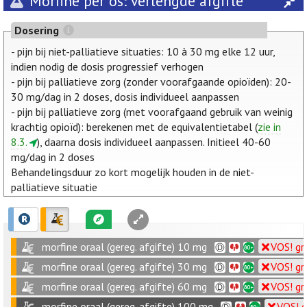
Morfine per os: verlengde afgifte
Dosering
- pijn bij niet-palliatieve situaties: 10 à 30 mg elke 12 uur,
indien nodig de dosis progressief verhogen
- pijn bij palliatieve zorg (zonder voorafgaande opioïden): 20-
30 mg/dag in 2 doses, dosis individueel aanpassen
- pijn bij palliatieve zorg (met voorafgaand gebruik van weinig
krachtig opioïd): berekenen met de equivalentietabel (
zie in
8.3.
), daarna dosis individueel aanpassen. Initieel 40-60
mg/dag in 2 doses
Behandelingsduur zo kort mogelijk houden in de niet-
palliatieve situatie
morfine oraal (gereg. afgifte) 10 mg
VOS! gr
morfine oraal (gereg. afgifte) 30 mg
VOS! gr
morfine oraal (gereg. afgifte) 60 mg
VOS! gr
morfine oraal (gereg. afgifte) 100 mg
VOS! g