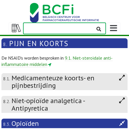
Weergeven
navigatieba
Weergeven/verbergen
inhoudstafel
PIJN EN KOORTS
8.
De NSAID’s worden besproken in
9.1. Niet-steroïdale anti-
inflammatoire middelen
Medicamenteuze koorts- en
8.1.
pijnbestrijding
Niet-opioïde analgetica -
8.2.
Antipyretica
Opioïden
8.3.