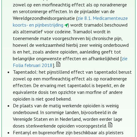
zowel op een morfineachtig effect als op noradrenerge
en serotoninerge effecten. In de pijnladder van de
Wereldgezondheidsorganisatie (
zie 8.1. Medicamenteuze
koorts- en pijnbestrijding
) wordt tramadol beschouwd
als alternatief voor codeïne. Tramadol wordt in
toenemende mate voorgeschreven bij chronische pijn,
hoewel de werkzaamheid hierbij zeer weinig onderbouwd
is en het, zoals andere opioïden, aanleiding geeft tot
belangrijke ongewenste effecten en afhankelijkheid [
zie
Folia februari 2018
].
Tapentadol: het pijnstillend effect van tapentadol berust
zowel op een morfineachtig effect als op noradrenerge
effecten. De ervaring met tapentadol is beperkt, en de
equivalente dosis ten opzichte van morfine of andere
opioïden is niet goed bekend.
De plaats van de matig werkende opioïden is weinig
onderbouwd. In sommige landen, bijvoorbeeld in de
Verenigde Staten en in Nederland, worden eerder lage
doses sterkwerkende opioïden vooropgesteld.
Fentanyl en buprenorfine zijn beschikbaar als pleisters