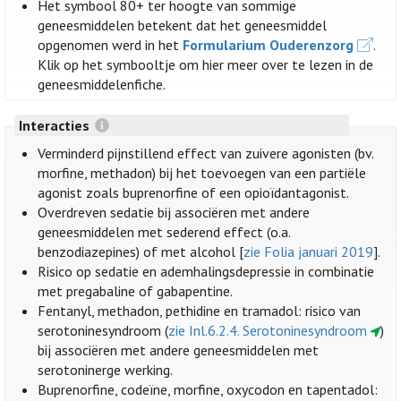
Het symbool 80+ ter hoogte van sommige
geneesmiddelen betekent dat het geneesmiddel
opgenomen werd in het
Formularium Ouderenzorg
.
Klik op het symbooltje om hier meer over te lezen in de
geneesmiddelenfiche.
Interacties
Verminderd pijnstillend effect van zuivere agonisten (bv.
morfine, methadon) bij het toevoegen van een partiële
agonist zoals buprenorfine of een opioïdantagonist.
Overdreven sedatie bij associëren met andere
geneesmiddelen met sederend effect (o.a.
benzodiazepines) of met alcohol [
zie Folia januari 2019
].
Risico op sedatie en ademhalingsdepressie in combinatie
met pregabaline of gabapentine.
Fentanyl, methadon, pethidine en tramadol: risico van
serotoninesyndroom (
zie Inl.6.2.4. Serotoninesyndroom
)
bij associëren met andere geneesmiddelen met
serotoninerge werking.
Buprenorfine, codeïne, morfine, oxycodon en tapentadol: