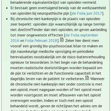
benaderende equivalentielijst van opioïden vermeld.
Er bestaat geen overtuigend bewijs van de werkzaamheid
van opioïden bij neuropathische pijn [
zie Folia juni 2017
].
Bij chronische niet-kankerpijn is de plaats van opioïden
zeer beperkt: opioïden zijn waarschijnlijk op lange termijn
niet doeltreffender dan niet-opioïden, en geven aanleiding
tot meer ongewenste effecten [
zie Folia september
2016
en
Folia februari 2018
].
Zeker hier dient men
vooraf een grondig bio-psychosociaal bilan te maken en
zijn nauwkeurige medische opvolging en periodieke
herevaluaties noodzakelijk om de risico-batenverhouding
opnieuw te beoordelen. In het begin van de behandeling
moeten realistische doelstellingen worden bepaald om
de pijn te verlichten en de functionele capaciteit in het
dagelijks leven van de patiënt te verbeteren.
Wanneer
de chronische niet-kankerpijn niet onder controle is met
een opioïd, moet nagegaan worden of het opioïd moet
worden voortgezet en moet afbouwen van het opioïd
overwogen worden. Indien er toch met een opioïd
behandeld wordt, geven de richtlijnen het advies om de