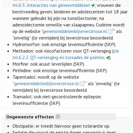
Inl.6.3. Interacties van geneesmiddelen
; vrouwen die
borstvoeding geven; kinderen en adolescenten tot 18 jaar
wanneer gebruikt bij pijn na tonsillectomie; na
adenoïdectomie omwille van slaapapneu. Codeïne wordt
op de website “
geneesmiddelenbijlevercirrose.nl
” als
“onveilig” (te vermijden) bij levercirrose beoordeeld.
Hydromorfon: ook ernstige leverinsufficiëntie (SKP).
Methadon: ook risicofactoren voor QT-verlenging (
zie
Inl.6.2.2. QT-verlenging en torsades de pointes
).
Morfine: ook acuut leverlijden (SKP).
Pethidine: ook ernstige leverinsufficiëntie (SKP).
Tapentadol: wordt op de website
“
geneesmiddelenbijlevercirrose.nl
” als “onveilig” (te
vermijden) bij levercirrose beoordeeld.
Tramadol: ook niet-gecontroleerde epilepsie;
leverinsufficiëntie (SKP).
Ongewenste effecten
Obstipatie; er treedt hiervoor geen tolerantie op.
Sedatie die vooral de eerste dagen aanwezig is (met