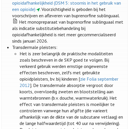
opioïdafhankelijkheid (DSM 5: stoornis in het gebruik van
een opioïde)
. Voorzichtigheid is geboden bij het
voorschrijven en afleveren van buprenorfine sublinguaal.
Het monopreparaat van buprenorfine sublinguaal met
als indicatie substitutiebehandeling bij
opioïdafhankelijkheid is niet meer gecommercialiseerd
sinds januari 2026.
Transdermale pleisters:
Het is zeer belangrijk de praktische modaliteiten
zoals beschreven in de SKP goed te volgen. Bij
verkeerd gebruik werden ernstige ongewenste
effecten beschreven, zelfs met gebruikte
opioïdpleisters, bv. bij kinderen [
zie Folia september
2012
]. De transdermale absorptie vergroot door
koorts, overvloedig zweten en blootstelling aan
warmtebronnen (b.v. douche, warmwaterkruik). Het
effect van transdermale pleisters is moeilijker te
controleren vanwege hun afgifte (die varieert
afhankelijk van de dikte van de subcutane vetlaag) en
de lange halfwaardetijd (tot 40 uur na verwijdering).