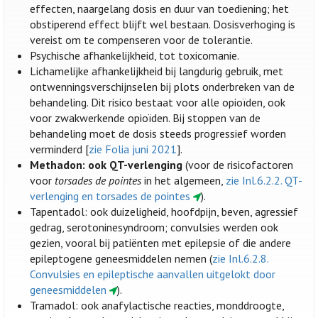
effecten, naargelang dosis en duur van toediening; het
obstiperend effect blijft wel bestaan. Dosisverhoging is
vereist om te compenseren voor de tolerantie.
Psychische afhankelijkheid, tot toxicomanie.
Lichamelijke afhankelijkheid bij langdurig gebruik, met
ontwenningsverschijnselen bij plots onderbreken van de
behandeling. Dit risico bestaat voor alle opioïden, ook
voor zwakwerkende opioïden. Bij stoppen van de
behandeling moet de dosis steeds progressief worden
verminderd [
zie Folia juni 2021
].
Methadon: ook QT-verlenging
(voor de risicofactoren
voor
torsades de pointes
in het algemeen,
zie Inl.6.2.2. QT-
verlenging en torsades de pointes
).
Tapentadol: ook duizeligheid, hoofdpijn, beven, agressief
gedrag, serotoninesyndroom; convulsies werden ook
gezien, vooral bij patiënten met epilepsie of die andere
epileptogene geneesmiddelen nemen (
zie Inl.6.2.8.
Convulsies en epileptische aanvallen uitgelokt door
geneesmiddelen
).
Tramadol: ook anafylactische reacties, monddroogte,