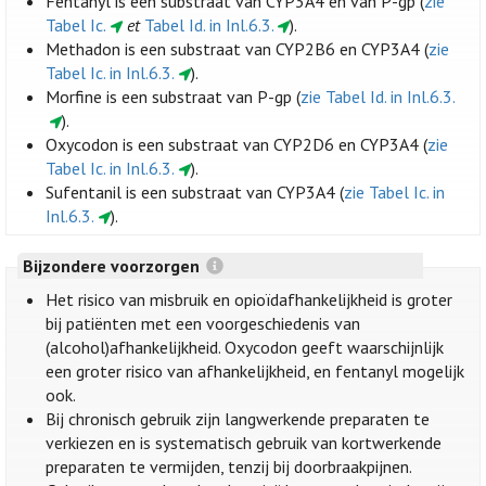
Fentanyl is een substraat van CYP3A4 en van P-gp (
zie
Tabel Ic.
et
Tabel Id. in Inl.6.3.
).
Methadon is een substraat van CYP2B6 en CYP3A4 (
zie
Tabel Ic. in Inl.6.3.
).
Morfine is een substraat van P-gp (
zie Tabel Id. in Inl.6.3.
).
Oxycodon is een substraat van CYP2D6 en CYP3A4 (
zie
Tabel Ic. in Inl.6.3.
).
Sufentanil is een substraat van CYP3A4 (
zie Tabel Ic. in
Inl.6.3.
).
Bijzondere voorzorgen
Het risico van misbruik en opioïdafhankelijkheid is groter
bij patiënten met een voorgeschiedenis van
(alcohol)afhankelijkheid. Oxycodon geeft waarschijnlijk
een groter risico van afhankelijkheid, en fentanyl mogelijk
ook.
Bij chronisch gebruik zijn langwerkende preparaten te
verkiezen en is systematisch gebruik van kortwerkende
preparaten te vermijden, tenzij bij doorbraakpijnen.