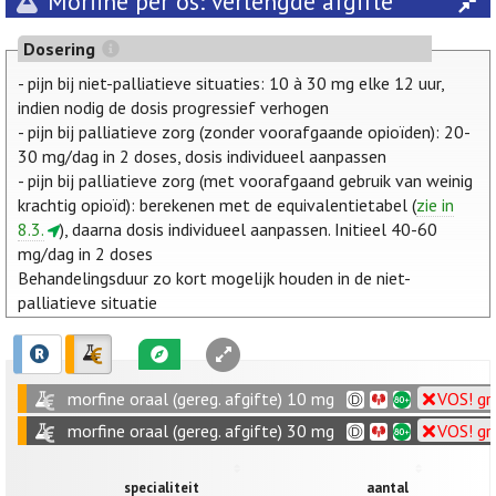
Morfine per os: verlengde afgifte
Dosering
- pijn bij niet-palliatieve situaties: 10 à 30 mg elke 12 uur,
indien nodig de dosis progressief verhogen
- pijn bij palliatieve zorg (zonder voorafgaande opioïden): 20-
30 mg/dag in 2 doses, dosis individueel aanpassen
- pijn bij palliatieve zorg (met voorafgaand gebruik van weinig
krachtig opioïd): berekenen met de equivalentietabel (
zie in
8.3.
), daarna dosis individueel aanpassen. Initieel 40-60
mg/dag in 2 doses
Behandelingsduur zo kort mogelijk houden in de niet-
palliatieve situatie
morfine oraal (gereg. afgifte) 10 mg
VOS! gr
morfine oraal (gereg. afgifte) 30 mg
VOS! gr
specialiteit
aantal