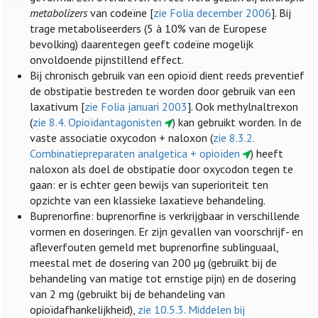
metabolizers
van codeïne [
zie Folia december 2006
]. Bij
trage metaboliseerders (5 à 10% van de Europese
bevolking) daarentegen geeft codeïne mogelijk
onvoldoende pijnstillend effect.
Bij chronisch gebruik van een opioïd dient reeds preventief
de obstipatie bestreden te worden door gebruik van een
laxativum [
zie Folia januari 2003
]. Ook methylnaltrexon
(
zie 8.4. Opioïdantagonisten
) kan gebruikt worden. In de
vaste associatie oxycodon + naloxon (
zie 8.3.2.
Combinatiepreparaten analgetica + opioïden
) heeft
naloxon als doel de obstipatie door oxycodon tegen te
gaan: er is echter geen bewijs van superioriteit ten
opzichte van een klassieke laxatieve behandeling.
Buprenorfine: buprenorfine is verkrijgbaar in verschillende
vormen en doseringen. Er zijn gevallen van voorschrijf- en
afleverfouten gemeld met buprenorfine sublinguaal,
meestal met de dosering van 200 µg (gebruikt bij de
behandeling van matige tot ernstige pijn) en de dosering
van 2 mg (gebruikt bij de behandeling van
opioïdafhankelijkheid),
zie 10.5.3. Middelen bij