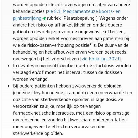
worden opioïden slechts overwogen na falen van andere
behandelopties (
zie 8.1. Medicamenteuze koorts- en
pijnbestrijding
rubriek “Plaatsbepaling”). Wegens onder
andere het risico op afhankelijkheid en omdat oudere
patiënten gevoelig zijn voor de ongewenste effecten,
worden opioïden enkel voorgeschreven aan patiënten bij
wie de risico-batenverhouding positief is. De duur van de
behandeling en het afbouwen ervan worden best reeds
overwogen bij het voorschrijven [
zie Folia juni 2021
].
In geval van nierinsufficiëntie moet de startdosis worden
verlaagd en/of moet het interval tussen de dosissen
worden verlengd.
Bij oudere patiënten hebben zwakwerkende opioïden
(codeïne, dihydrocodeïne, tramadol) geen meerwaarde ten
opzichte van sterkwerkende opioïden in lage dosis. Ze
veroorzaken talrijke, moeilijk op te vangen
farmacokinetische interacties, met een risico op ernstige
overdosering, en zouden bij kwetsbare ouderen relatief
meer ongewenste effecten veroorzaken dan
sterkwerkende opioïden.