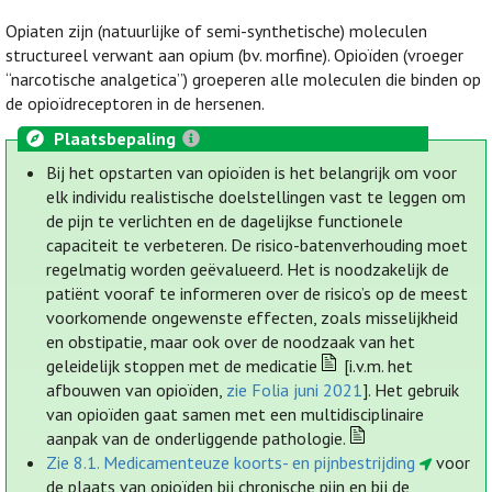
Opiaten zijn (natuurlijke of semi-synthetische) moleculen
structureel verwant aan opium (bv. morfine). Opioïden (vroeger
“narcotische analgetica”) groeperen alle moleculen die binden op
de opioïdreceptoren in de hersenen.
Plaatsbepaling
Bij het opstarten van opioïden is het belangrijk om voor
elk individu realistische doelstellingen vast te leggen om
de pijn te verlichten en de dagelijkse functionele
capaciteit te verbeteren. De risico-batenverhouding moet
regelmatig worden geëvalueerd. Het is noodzakelijk de
patiënt vooraf te informeren over de risico’s op de meest
voorkomende ongewenste effecten, zoals misselijkheid
en obstipatie, maar ook over de noodzaak van het
geleidelijk stoppen met de medicatie
[i.v.m. het
afbouwen van opioïden,
zie Folia juni 2021
]. Het gebruik
van opioïden gaat samen met een multidisciplinaire
aanpak van de onderliggende pathologie.
Zie 8.1. Medicamenteuze koorts- en pijnbestrijding
voor
de plaats van opioïden bij chronische pijn en bij de