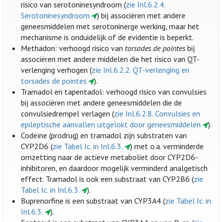
risico van serotoninesyndroom (
zie Inl.6.2.4.
Serotoninesyndroom
) bij associëren met andere
geneesmiddelen met serotoninerge werking, maar het
mechanisme is onduidelijk of de evidentie is beperkt.
Methadon: verhoogd risico van
torsades de pointes
bij
associëren met andere middelen die het risico van QT-
verlenging verhogen (
zie Inl.6.2.2. QT-verlenging en
torsades de pointes
).
Tramadol en tapentadol: verhoogd risico van convulsies
bij associëren met andere geneesmiddelen die de
convulsiedrempel verlagen (
zie Inl.6.2.8. Convulsies en
epileptische aanvallen uitgelokt door geneesmiddelen
).
Codeïne (prodrug) en tramadol zijn substraten van
CYP2D6 (
zie Tabel Ic. in Inl.6.3.
) met o.a. verminderde
omzetting naar de actieve metaboliet door CYP2D6-
inhibitoren, en daardoor mogelijk verminderd analgetisch
effect. Tramadol is ook een substraat van CYP2B6 (
zie
Tabel Ic. in Inl.6.3.
).
Buprenorfine is een substraat van CYP3A4 (
zie Tabel Ic. in
Inl.6.3.
).