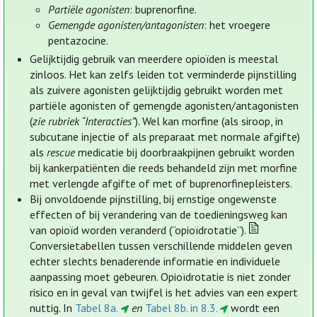
Partiële agonisten
: buprenorfine.
Gemengde agonisten/antagonisten
: het vroegere
pentazocine.
Gelijktijdig gebruik van meerdere opioïden is meestal
zinloos. Het kan zelfs leiden tot verminderde pijnstilling
als zuivere agonisten gelijktijdig gebruikt worden met
partiële agonisten of gemengde agonisten/antagonisten
(
zie rubriek “Interacties”
). Wel kan morfine (als siroop, in
subcutane injectie of als preparaat met normale afgifte)
als
rescue
medicatie bij doorbraakpijnen gebruikt worden
bij kankerpatiënten die reeds behandeld zijn met morfine
met verlengde afgifte of met of buprenorfinepleisters.
Bij onvoldoende pijnstilling, bij ernstige ongewenste
effecten of bij verandering van de toedieningsweg kan
van opioïd worden veranderd (“opioïdrotatie”).
Conversietabellen tussen verschillende middelen geven
echter slechts benaderende informatie en individuele
aanpassing moet gebeuren. Opioïdrotatie is niet zonder
risico en in geval van twijfel is het advies van een expert
nuttig. In
Tabel 8a.
en
Tabel 8b. in 8.3.
wordt een