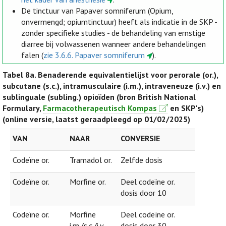
De tinctuur van Papaver somniferum (Opium,
onvermengd; opiumtinctuur) heeft als indicatie in de SKP -
zonder specifieke studies - de behandeling van ernstige
diarree bij volwassenen wanneer andere behandelingen
falen (
zie 3.6.6. Papaver somniferum
).
Tabel 8a.
Benaderende equivalentielijst voor perorale (or.),
subcutane (s.c.), intramusculaire (i.m.), intraveneuze (i.v.) en
sublinguale (subling.) opioïden (bron British National
Formulary,
Farmacotherapeutisch Kompas
en SKP's)
(online versie, laatst geraadpleegd op 01/02/2025)
VAN
NAAR
CONVERSIE
Codeïne or.
Tramadol or.
Zelfde dosis
Codeïne or.
Morfine or.
Deel codeïne or.
dosis door 10
Codeïne or.
Morfine
Deel codeïne or.
i.m./s.c./i.v.
dosis door 30