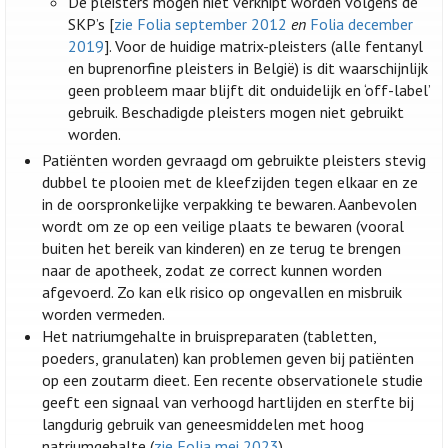
De pleisters mogen niet verknipt worden volgens de
SKP’s [
zie Folia september 2012
en
Folia december
2019
]. Voor de huidige matrix-pleisters (alle fentanyl
en buprenorfine pleisters in België) is dit waarschijnlijk
geen probleem maar blijft dit onduidelijk en ‘off-label’
gebruik. Beschadigde pleisters mogen niet gebruikt
worden.
Patiënten worden gevraagd om gebruikte pleisters stevig
dubbel te plooien met de kleefzijden tegen elkaar en ze
in de oorspronkelijke verpakking te bewaren. Aanbevolen
wordt om ze op een veilige plaats te bewaren (vooral
buiten het bereik van kinderen) en ze terug te brengen
naar de apotheek, zodat ze correct kunnen worden
afgevoerd. Zo kan elk risico op ongevallen en misbruik
worden vermeden.
Het natriumgehalte in bruispreparaten (tabletten,
poeders, granulaten) kan problemen geven bij patiënten
op een zoutarm dieet. Een recente observationele studie
geeft een signaal van verhoogd hartlijden en sterfte bij
langdurig gebruik van geneesmiddelen met hoog
natriumgehalte (
zie Folia mei 2023
).