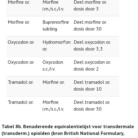
Morfine or.
Morfine
Deel morfine or.
i.m./s.c./i.v.
dosis door 3
Morfine or.
Buprenorfine
Deel morfine or.
subling.
dosis door 30
Oxycodon or.
Hydromorfon
Deel oxycodon or.
or.
dosis door 3,3
Oxycodon or.
Oxycodon
Deel oxycodon or.
s.c./i.v.
dosis door 2
Tramadol or.
Morfine or.
Deel tramadol or.
dosis door 10
Tramadol or.
Morfine
Deel tramadol or.
i.m./s.c./i.v.
dosis door 30
Tabel 8b.
Benaderende equivalentielijst voor transdermale
(transderm.) opioïden (bron British National Formulary,