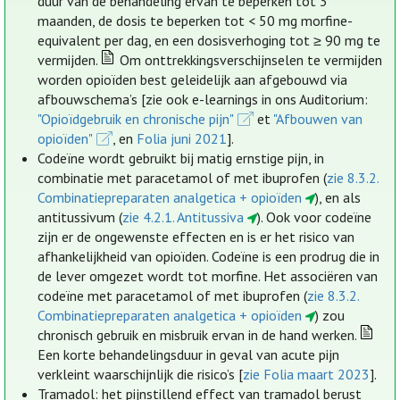
duur van de behandeling ervan te beperken tot 3
maanden, de dosis te beperken tot < 50 mg morfine-
equivalent per dag, en een dosisverhoging tot ≥ 90 mg te
vermijden.
Om onttrekkingsverschijnselen te vermijden
worden opioïden best geleidelijk aan afgebouwd via
afbouwschema’s [zie ook e-learnings in ons Auditorium:
"Opioïdgebruik en chronische pijn"
et
"Afbouwen van
opioïden"
, en
Folia juni 2021
].
Codeïne wordt gebruikt bij matig ernstige pijn, in
combinatie met paracetamol of met ibuprofen (
zie 8.3.2.
Combinatiepreparaten analgetica + opioïden
), en als
antitussivum (
zie 4.2.1. Antitussiva
). Ook voor codeïne
zijn er de ongewenste effecten en is er het risico van
afhankelijkheid van opioïden. Codeïne is een prodrug die in
de lever omgezet wordt tot morfine. Het associëren van
codeïne met paracetamol of met ibuprofen (
zie 8.3.2.
Combinatiepreparaten analgetica + opioïden
) zou
chronisch gebruik en misbruik ervan in de hand werken.
Een korte behandelingsduur in geval van acute pijn
verkleint waarschijnlijk die risico’s [
zie Folia maart 2023
].
Tramadol: het pijnstillend effect van tramadol berust