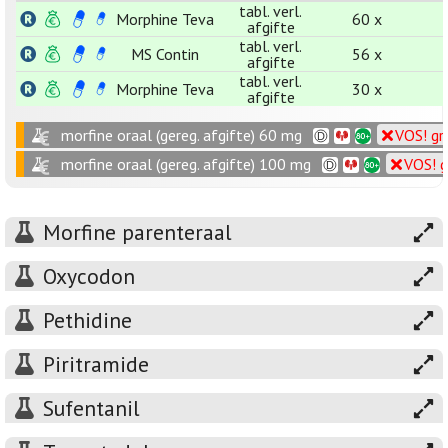
tabl. verl.
Morphine Teva
60 x
afgifte
tabl. verl.
MS Contin
56 x
afgifte
tabl. verl.
Morphine Teva
30 x
afgifte
morfine oraal (gereg. afgifte) 60 mg
VOS! gr
morfine oraal (gereg. afgifte) 100 mg
VOS! g
Morfine parenteraal
Oxycodon
Pethidine
Piritramide
Sufentanil