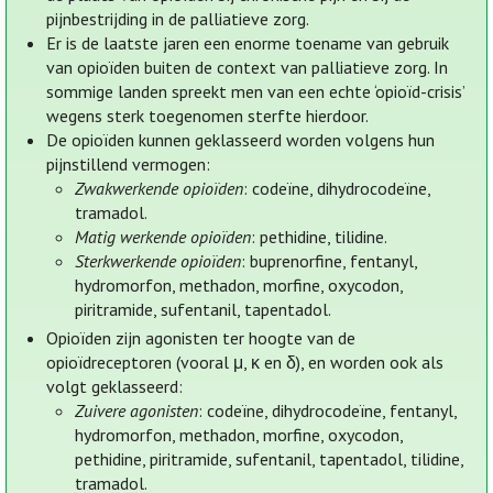
pijnbestrijding in de palliatieve zorg.
Er is de laatste jaren een enorme toename van gebruik
van opioïden buiten de context van palliatieve zorg. In
sommige landen spreekt men van een echte ‘opioïd-crisis’
wegens sterk toegenomen sterfte hierdoor.
De opioïden kunnen geklasseerd worden volgens hun
pijnstillend vermogen:
Zwakwerkende opioïden
: codeïne, dihydrocodeïne,
tramadol.
Matig werkende opioïden
: pethidine, tilidine.
Sterkwerkende opioïden
: buprenorfine, fentanyl,
hydromorfon, methadon, morfine, oxycodon,
piritramide, sufentanil, tapentadol.
Opioïden zijn agonisten ter hoogte van de
opioïdreceptoren (vooral μ, κ en δ), en worden ook als
volgt geklasseerd:
Zuivere agonisten
: codeïne, dihydrocodeïne, fentanyl,
hydromorfon, methadon, morfine, oxycodon,
pethidine, piritramide, sufentanil, tapentadol, tilidine,
tramadol.