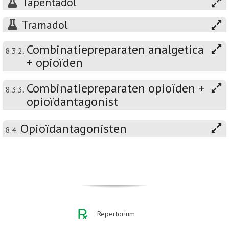
Tapentadol
Tramadol
Combinatiepreparaten analgetica
8.3.2.
+ opioïden
Combinatiepreparaten opioïden +
8.3.3.
opioïdantagonist
Opioïdantagonisten
8.4.
Repertorium