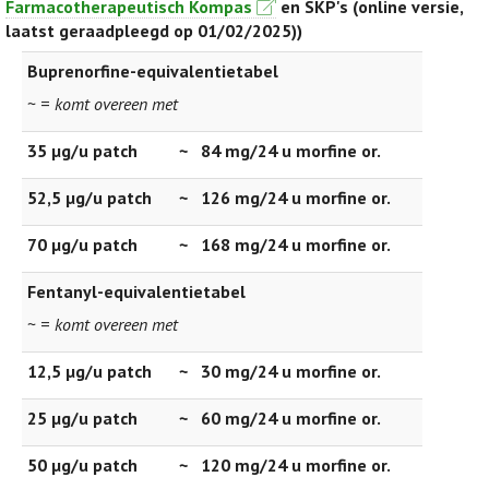
Farmacotherapeutisch Kompas
en SKP's (online versie,
laatst geraadpleegd op 01/02/2025))
Buprenorfine-equivalentietabel
~ =
komt overeen met
35 µg/u patch
~
84 mg/24 u morfine or.
52,5 µg/u patch
~
126 mg/24 u morfine or.
70 µg/u patch
~
168 mg/24 u morfine or.
Fentanyl-equivalentietabel
~ =
komt overeen met
12,5 µg/u patch
~
30 mg/24 u morfine or.
25 µg/u patch
~
60 mg/24 u morfine or.
50 µg/u patch
~
120 mg/24 u morfine or.