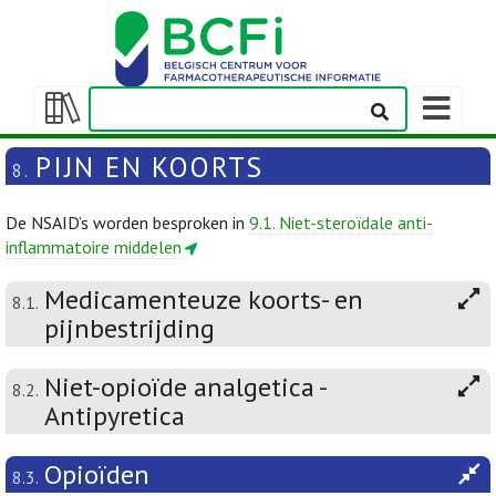
Weergeven
navigatieba
Weergeven/verbergen
inhoudstafel
PIJN EN KOORTS
8.
De NSAID’s worden besproken in
9.1. Niet-steroïdale anti-
inflammatoire middelen
Medicamenteuze koorts- en
8.1.
pijnbestrijding
Niet-opioïde analgetica -
8.2.
Antipyretica
Opioïden
8.3.