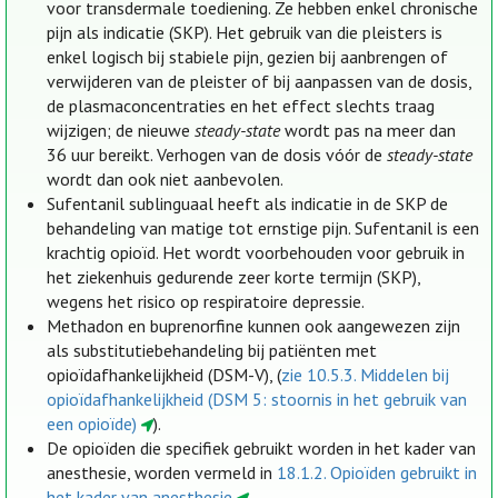
voor transdermale toediening. Ze hebben enkel chronische
pijn als indicatie (SKP). Het gebruik van die pleisters is
enkel logisch bij stabiele pijn, gezien bij aanbrengen of
verwijderen van de pleister of bij aanpassen van de dosis,
de plasmaconcentraties en het effect slechts traag
wijzigen; de nieuwe
steady-state
wordt pas na meer dan
36 uur bereikt. Verhogen van de dosis vóór de
steady-state
wordt dan ook niet aanbevolen.
Sufentanil sublinguaal heeft als indicatie in de SKP de
behandeling van matige tot ernstige pijn. Sufentanil is een
krachtig opioïd. Het wordt voorbehouden voor gebruik in
het ziekenhuis gedurende zeer korte termijn (SKP),
wegens het risico op respiratoire depressie.
Methadon en buprenorfine kunnen ook aangewezen zijn
als substitutiebehandeling bij patiënten met
opioïdafhankelijkheid (DSM-V), (
zie 10.5.3. Middelen bij
opioïdafhankelijkheid (DSM 5: stoornis in het gebruik van
een opioïde)
).
De opioïden die specifiek gebruikt worden in het kader van
anesthesie, worden vermeld in
18.1.2. Opioïden gebruikt in
het kader van anesthesie
.