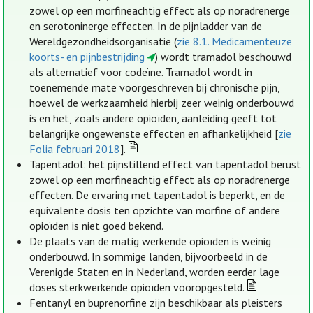
zowel op een morfineachtig effect als op noradrenerge
en serotoninerge effecten. In de pijnladder van de
Wereldgezondheidsorganisatie (
zie 8.1. Medicamenteuze
koorts- en pijnbestrijding
) wordt tramadol beschouwd
als alternatief voor codeïne. Tramadol wordt in
toenemende mate voorgeschreven bij chronische pijn,
hoewel de werkzaamheid hierbij zeer weinig onderbouwd
is en het, zoals andere opioïden, aanleiding geeft tot
belangrijke ongewenste effecten en afhankelijkheid [
zie
Folia februari 2018
].
Tapentadol: het pijnstillend effect van tapentadol berust
zowel op een morfineachtig effect als op noradrenerge
effecten. De ervaring met tapentadol is beperkt, en de
equivalente dosis ten opzichte van morfine of andere
opioïden is niet goed bekend.
De plaats van de matig werkende opioïden is weinig
onderbouwd. In sommige landen, bijvoorbeeld in de
Verenigde Staten en in Nederland, worden eerder lage
doses sterkwerkende opioïden vooropgesteld.
Fentanyl en buprenorfine zijn beschikbaar als pleisters