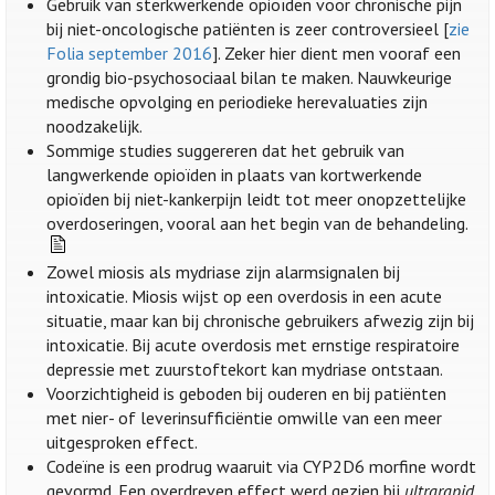
Gebruik van sterkwerkende opioïden voor chronische pijn
bij niet-oncologische patiënten is zeer controversieel [
zie
Folia september 2016
]. Zeker hier dient men vooraf een
grondig bio-psychosociaal bilan te maken. Nauwkeurige
medische opvolging en periodieke herevaluaties zijn
noodzakelijk.
Sommige studies suggereren dat het gebruik van
langwerkende opioïden in plaats van kortwerkende
opioïden bij niet-kankerpijn leidt tot meer onopzettelijke
overdoseringen, vooral aan het begin van de behandeling.
Zowel miosis als mydriase zijn alarmsignalen bij
intoxicatie. Miosis wijst op een overdosis in een acute
situatie, maar kan bij chronische gebruikers afwezig zijn bij
intoxicatie. Bij acute overdosis met ernstige respiratoire
depressie met zuurstoftekort kan mydriase ontstaan.
Voorzichtigheid is geboden bij ouderen en bij patiënten
met nier- of leverinsufficiëntie omwille van een meer
uitgesproken effect.
Codeïne is een prodrug waaruit via CYP2D6 morfine wordt
gevormd. Een overdreven effect werd gezien bij
ultrarapid