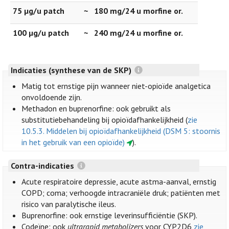
75 µg/u patch
~
180 mg/24 u morfine or.
100 µg/u patch
~
240 mg/24 u morfine or.
Indicaties (synthese van de SKP)
Matig tot ernstige pijn wanneer niet-opioïde analgetica
onvoldoende zijn.
Methadon en buprenorfine: ook gebruikt als
substitutiebehandeling bij opioïdafhankelijkheid (
zie
10.5.3. Middelen bij opioïdafhankelijkheid (DSM 5: stoornis
in het gebruik van een opioïde)
).
Contra-indicaties
Acute respiratoire depressie, acute astma-aanval, ernstig
COPD; coma; verhoogde intracraniële druk; patiënten met
risico van paralytische ileus.
Buprenorfine: ook ernstige leverinsufficiëntie (SKP).
Codeïne: ook
ultrarapid metabolizers
voor CYP2D6
zie