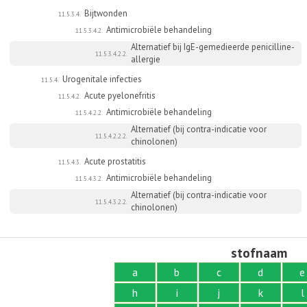
Bijtwonden
11.5.3.4.
Antimicrobiële behandeling
11.5.3.4.2.
Alternatief bij IgE-gemedieerde penicilline-
11.5.3.4.2.2.
allergie
Urogenitale infecties
11.5.4.
Acute pyelonefritis
11.5.4.2.
Antimicrobiële behandeling
11.5.4.2.2.
Alternatief (bij contra-indicatie voor
11.5.4.2.2.2.
chinolonen)
Acute prostatitis
11.5.4.3.
Antimicrobiële behandeling
11.5.4.3.2.
Alternatief (bij contra-indicatie voor
11.5.4.3.2.2.
chinolonen)
stofnaam
a
b
c
d
e
h
i
j
k
l