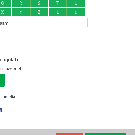
Q
R
S
T
U
X
Y
Z
1
α
naam
le update
e nieuwsbrief
le media