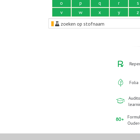
o
p
q
r
s
v
w
x
y
z
zoeken op stofnaam
Reper
Folia
Audito
learn
Formu
Ouder