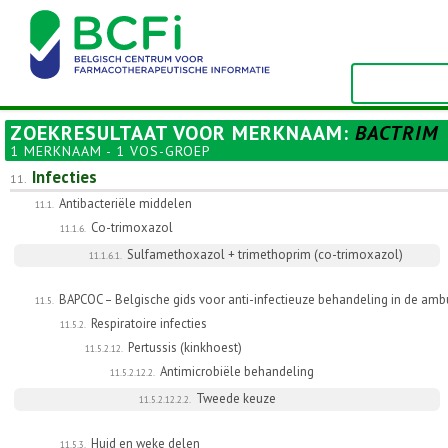
ZOEKRESULTAAT VOOR
MERKNAAM
:
BACTRIM
1 MERKNAAM - 1 VOS-GROEP
Infecties
11.
Antibacteriële middelen
11.1.
Co-trimoxazol
11.1.6.
Sulfamethoxazol + trimethoprim (co-trimoxazol)
11.1.6.1.
BAPCOC – Belgische gids voor anti-infectieuze behandeling in de ambul
11.5.
Respiratoire infecties
11.5.2.
Pertussis (kinkhoest)
11.5.2.12.
Antimicrobiële behandeling
11.5.2.12.2.
Tweede keuze
11.5.2.12.2.2.
Huid en weke delen
11.5.3.