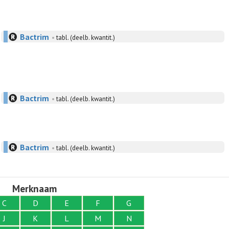
Bactrim
•
tabl. (deelb. kwantit.)
Bactrim
•
tabl. (deelb. kwantit.)
Bactrim
•
tabl. (deelb. kwantit.)
Merknaam
C
D
E
F
G
J
K
L
M
N