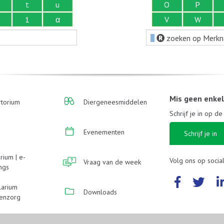
t
u
O
P
1
α
V
W
zoeken op Merk
Mis geen enke
torium
Diergeneesmiddelen
Schrijf je in op d
Evenementen
Schrijf je in
rium | e-
Volg ons op socia
Vraag van de week
ings
larium
Downloads
enzorg