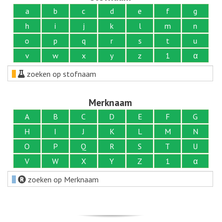
a
b
c
d
e
f
g
h
i
j
k
l
m
n
o
p
q
r
s
t
u
v
w
x
y
z
1
α
zoeken op stofnaam
Merknaam
A
B
C
D
E
F
G
H
I
J
K
L
M
N
O
P
Q
R
S
T
U
V
W
X
Y
Z
1
α
zoeken op Merknaam