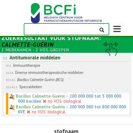
Weergeven
navigatieba
ZOEKRESULTAAT VOOR
STOFNAAM
:
CALMETTE-GUÉRIN
2 MERKNAMEN - 2 VOS-GROEPEN
Antitumorale middelen
13.
Immuuntherapie
13.3.
Diverse immunotherapeutische middelen
13.3.4.
Bacillus Calmette-Guérin (BCG)
13.3.4.1.
Specialiteiten
13.3.4.1.1.
Bacillus Calmette-Guérin
•
200 000 000 tot 3 000 000
000 bacillen
no VOS: biological
Bacillus Calmette-Guérin
•
200 000 000 tot 800 000 000
KVE
no VOS: biological
stofnaam