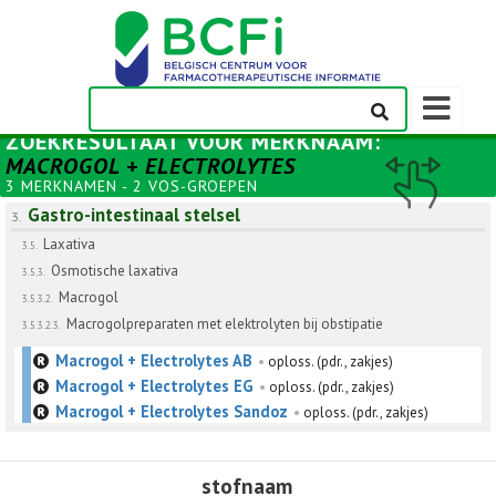
Weergeven
navigatieba
ZOEKRESULTAAT VOOR
MERKNAAM
:
MACROGOL + ELECTROLYTES
3 MERKNAMEN - 2 VOS-GROEPEN
Gastro-intestinaal stelsel
3.
Laxativa
3.5.
Osmotische laxativa
3.5.3.
Macrogol
3.5.3.2.
Macrogolpreparaten met elektrolyten bij obstipatie
3.5.3.2.3.
Macrogol + Electrolytes AB
•
oploss. (pdr., zakjes)
Macrogol + Electrolytes EG
•
oploss. (pdr., zakjes)
Macrogol + Electrolytes Sandoz
•
oploss. (pdr., zakjes)
stofnaam