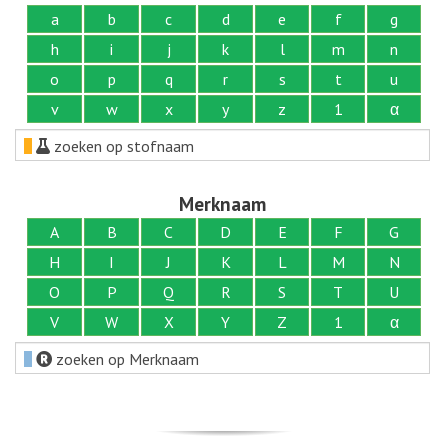
a
b
c
d
e
f
g
h
i
j
k
l
m
n
o
p
q
r
s
t
u
v
w
x
y
z
1
α
zoeken op stofnaam
Merknaam
A
B
C
D
E
F
G
H
I
J
K
L
M
N
O
P
Q
R
S
T
U
V
W
X
Y
Z
1
α
zoeken op Merknaam