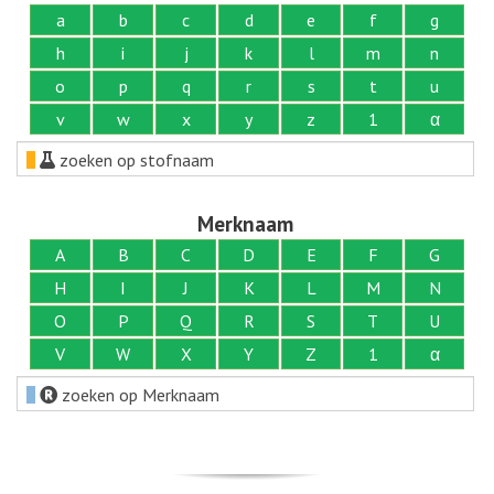
a
b
c
d
e
f
g
h
i
j
k
l
m
n
o
p
q
r
s
t
u
v
w
x
y
z
1
α
zoeken op stofnaam
Merknaam
A
B
C
D
E
F
G
H
I
J
K
L
M
N
O
P
Q
R
S
T
U
V
W
X
Y
Z
1
α
zoeken op Merknaam