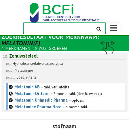
Weergeven
navigatieba
ZOEKRESULTAAT VOOR
MERKNAAM
:
MELATONIN(E)
4 MERKNAMEN - 6 VOS-GROEPEN
Zenuwstelsel
10.
Hypnotica, sedativa, anxiolytica
10.1.
Melatonine
10.1.3.
Specialiteiten
10.1.3.1.
Melatonin AB
•
tabl. verl. afgifte
Melatonin Orifarm
•
filmomh. tabl. (deelb. kwantit.)
Melatonin Unimedic Pharma
•
oploss.
Melatonine Pharma Nord
•
filmomh. tabl.
stofnaam