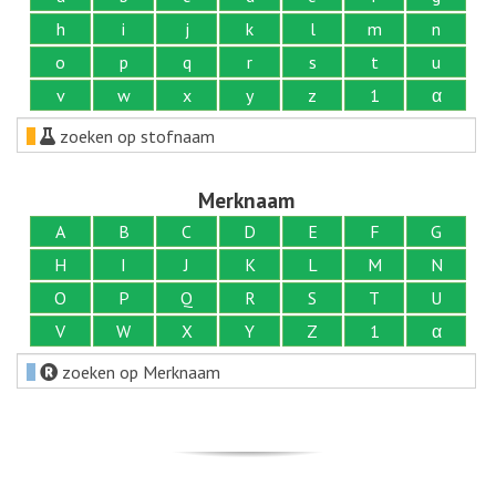
h
i
j
k
l
m
n
o
p
q
r
s
t
u
v
w
x
y
z
1
α
zoeken op stofnaam
Merknaam
A
B
C
D
E
F
G
H
I
J
K
L
M
N
O
P
Q
R
S
T
U
V
W
X
Y
Z
1
α
zoeken op Merknaam