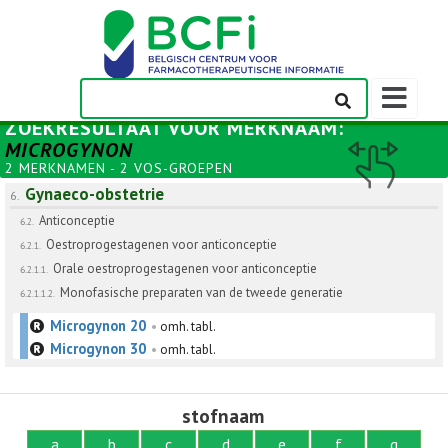
Weergeven
navigatieba
ZOEKRESULTAAT VOOR
MERKNAAM
:
MICROGYNON
2 MERKNAMEN - 2 VOS-GROEPEN
Gynaeco-obstetrie
6.
Anticonceptie
6.2.
Oestroprogestagenen voor anticonceptie
6.2.1.
Orale oestroprogestagenen voor anticonceptie
6.2.1.1.
Monofasische preparaten van de tweede generatie
6.2.1.1.2.
Microgynon 20
•
omh. tabl.
Microgynon 30
•
omh. tabl.
stofnaam
a
b
c
d
e
f
g