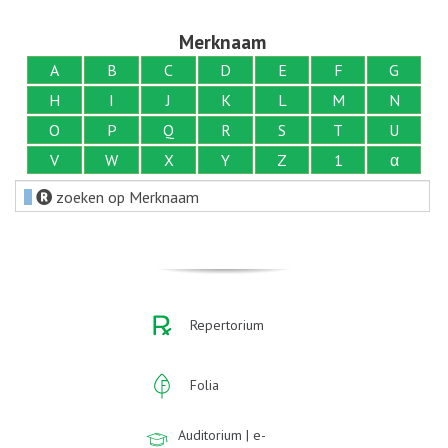
Merknaam
A
B
C
D
E
F
G
H
I
J
K
L
M
N
O
P
Q
R
S
T
U
V
W
X
Y
Z
1
α
zoeken op Merknaam
Repertorium
Folia
Auditorium | e-