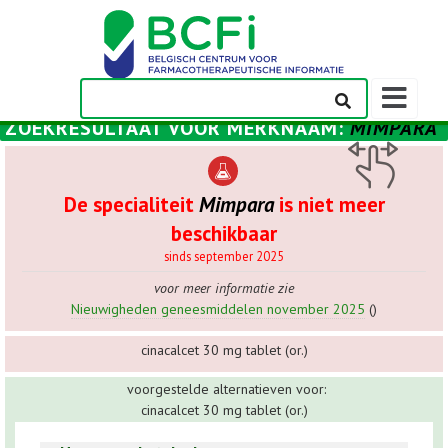
Weergeven
navigatieba
ZOEKRESULTAAT VOOR
MERKNAAM
:
MIMPARA
De specialiteit
Mimpara
is niet meer
beschikbaar
sinds september 2025
voor meer informatie zie
Nieuwigheden geneesmiddelen november 2025
()
cinacalcet 30 mg tablet (or.)
voorgestelde alternatieven voor:
cinacalcet 30 mg tablet (or.)