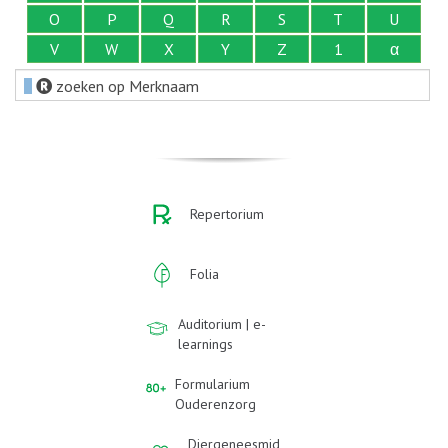
O
P
Q
R
S
T
U
V
W
X
Y
Z
1
α
zoeken op Merknaam
Repertorium
Folia
Auditorium | e-
learnings
Formularium
Ouderenzorg
Diergeneesmid