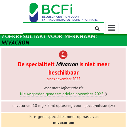
Weergeven
navigatieba
ZOEKRESULTAAT VOOR
MERKNAAM
:
MIVACRON
De specialiteit
Mivacron
is niet meer
beschikbaar
sinds november 2025
voor meer informatie zie
Nieuwigheden geneesmiddelen november 2025
()
mivacurium 10 mg / 5 ml oplossing voor injectie/infusie (i.v.)
Er is geen specialiteit meer op basis van:
mivacurium