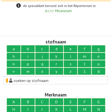
de specialiteit bevond zich in het Repertorium in:
Mivacurium
18.1.3.3.
stofnaam
a
b
c
d
e
f
g
h
i
j
k
l
m
n
o
p
q
r
s
t
u
v
w
x
y
z
1
α
zoeken op stofnaam
Merknaam
A
B
C
D
E
F
G
H
I
J
K
L
M
N