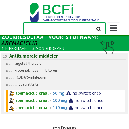
Weergeven
navigatieba
ZOEKRESULTAAT VOOR
STOFNAAM
:
ABEMACICLIB
1 MERKNAAM - 3 VOS-GROEPEN
Antitumorale middelen
13.
Targeted therapie
13.2.
Proteïnekinase-inhibitoren
13.2.3.
CDK4/6-inhibitoren
13.2.3.5.
Specialiteiten
13.2.3.5.1.
abemaciclib oraal
•
50 mg
no switch: onco
abemaciclib oraal
•
100 mg
no switch: onco
abemaciclib oraal
•
150 mg
no switch: onco
stofnaam