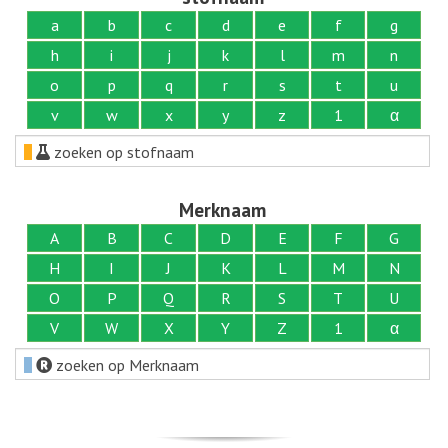
a
b
c
d
e
f
g
h
i
j
k
l
m
n
o
p
q
r
s
t
u
v
w
x
y
z
1
α
zoeken op stofnaam
Merknaam
A
B
C
D
E
F
G
H
I
J
K
L
M
N
O
P
Q
R
S
T
U
V
W
X
Y
Z
1
α
zoeken op Merknaam